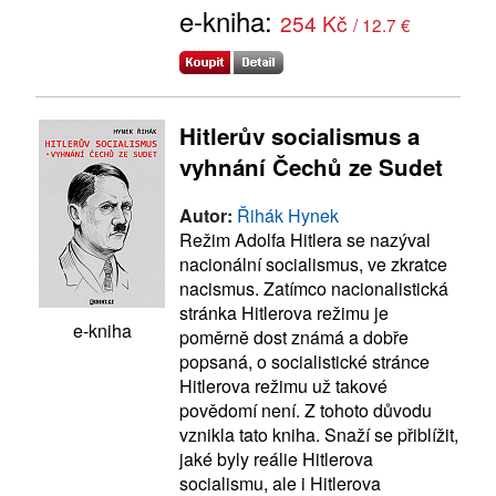
e-kniha:
254 Kč
/ 12.7 €
Hitlerův socialismus a
vyhnání Čechů ze Sudet
Autor:
Řihák Hynek
Režim Adolfa Hitlera se nazýval
nacionální socialismus, ve zkratce
nacismus. Zatímco nacionalistická
stránka Hitlerova režimu je
e-kniha
poměrně dost známá a dobře
popsaná, o socialistické stránce
Hitlerova režimu už takové
povědomí není. Z tohoto důvodu
vznikla tato kniha. Snaží se přiblížit,
jaké byly reálie Hitlerova
socialismu, ale i Hitlerova