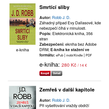
Smrtící sliby
Autor:
Robb J. D.
Záhadný případ Evy Dallasové, kde
nebezpečí číhá v minulosti.
Popis:
Elektronická kniha, 356
stran
Zabezpečení:
ekniha bez Adobe
DRM,
E-kniha ke stažení ve
e-kniha
formátu:
|
|
ePub
mobi/Kindle
PDF
e-kniha:
280 Kč
/ 14 €
Zemřeš v další kapitole
Autor:
Robb J. D.
Při vyšetřování vraždy obdrží