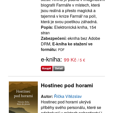
biografii Farmáře v místech, která
jsou reálná a přesto magická a
tajemná v knize Farmář na poli,
která je svou poetikou záhadná.
Popis:
Elektronická kniha, 154
stran
Zabezpečení:
ekniha bez Adobe
DRM,
E-kniha ke stažení ve
formátu:
PDF
e-kniha:
99 Kč
/ 5 €
Hostinec pod horami
Autor:
Říčka Vítězslav
Hostinec pod horami ukrývá
příběhy svého personálu, které se
odehrávají v místech pohostinství i