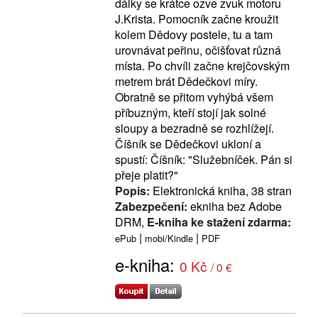
dálky se krátce ozve zvuk motoru
J.Krista. Pomocník začne kroužit
kolem Dědovy postele, tu a tam
urovnávat peřinu, očišťovat různá
místa. Po chvíli začne krejčovským
metrem brát Dědečkovi míry.
Obratně se přitom vyhýbá všem
příbuzným, kteří stojí jak solné
sloupy a bezradně se rozhlížejí.
Číšník se Dědečkovi ukloní a
spustí: Číšník: "Služebníček. Pán si
přeje platit?"
Popis:
Elektronická kniha, 38 stran
Zabezpečení:
ekniha bez Adobe
DRM,
E-kniha ke stažení zdarma:
|
|
ePub
mobi/Kindle
PDF
e-kniha:
0 Kč
/ 0 €