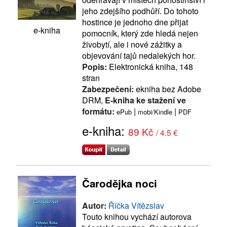
jeho zdejšího podhůří. Do tohoto
hostince je jednoho dne přijat
e-kniha
pomocník, který zde hledá nejen
živobytí, ale i nové zážitky a
objevování tajů nedalekých hor.
Popis:
Elektronická kniha, 148
stran
Zabezpečení:
ekniha bez Adobe
DRM,
E-kniha ke stažení ve
formátu:
|
|
ePub
mobi/Kindle
PDF
e-kniha:
89 Kč
/ 4.5 €
Čarodějka noci
Autor:
Říčka Vítězslav
Touto knihou vychází autorova