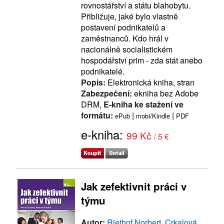
rovnostářství a státu blahobytu.
Přibližuje, jaké bylo vlastně
postavení podnikatelů a
zaměstnanců. Kdo hrál v
nacionálně socialistickém
hospodářství prim - zda stát anebo
podnikatelé.
Popis:
Elektronická kniha, stran
Zabezpečení:
ekniha bez Adobe
DRM,
E-kniha ke stažení ve
formátu:
|
|
ePub
mobi/Kindle
PDF
e-kniha:
99 Kč
/ 5 €
Jak zefektivnit práci v
týmu
Autor:
Riethof Norbert, Crkalová