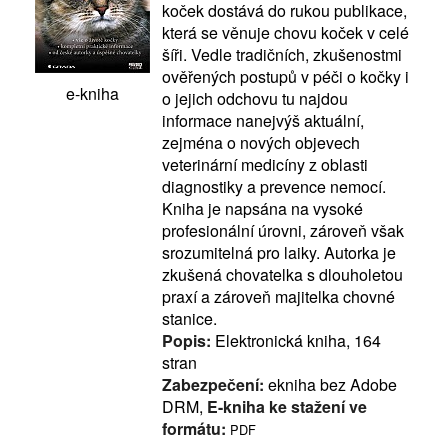
koček dostává do rukou publikace,
která se věnuje chovu koček v celé
šíři. Vedle tradičních, zkušenostmi
ověřených postupů v péči o kočky i
e-kniha
o jejich odchovu tu najdou
informace nanejvýš aktuální,
zejména o nových objevech
veterinární medicíny z oblasti
diagnostiky a prevence nemocí.
Kniha je napsána na vysoké
profesionální úrovni, zároveň však
srozumitelná pro laiky. Autorka je
zkušená chovatelka s dlouholetou
praxí a zároveň majitelka chovné
stanice.
Popis:
Elektronická kniha, 164
stran
Zabezpečení:
ekniha bez Adobe
DRM,
E-kniha ke stažení ve
formátu:
PDF