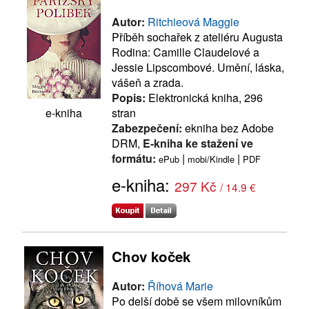
Autor:
Ritchieová Maggie
Příběh sochařek z ateliéru Augusta
Rodina: Camille Claudelové a
Jessie Lipscombové. Umění, láska,
vášeň a zrada.
Popis:
Elektronická kniha, 296
stran
e-kniha
Zabezpečení:
ekniha bez Adobe
DRM,
E-kniha ke stažení ve
formátu:
|
|
ePub
mobi/Kindle
PDF
e-kniha:
297 Kč
/ 14.9 €
Chov koček
Autor:
Říhová Marie
Po delší době se všem milovníkům