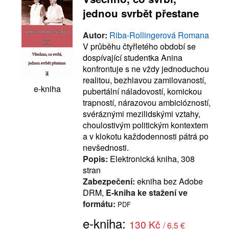
jednou svrbět přestane
Autor:
Riba-Rollingerová Romana
V průběhu čtyřletého období se
dospívající studentka Anina
konfrontuje s ne vždy jednoduchou
realitou, bezhlavou zamilovaností,
e-kniha
pubertální náladovostí, komickou
trapností, nárazovou ambiciózností,
svéráznými mezilidskými vztahy,
choulostivým politickým kontextem
a v klokotu každodennosti pátrá po
nevšednosti.
Popis:
Elektronická kniha, 308
stran
Zabezpečení:
ekniha bez Adobe
DRM,
E-kniha ke stažení ve
formátu:
PDF
e-kniha:
130 Kč
/ 6.5 €