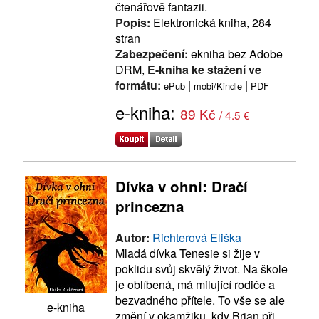
čtenářově fantazii.
Popis:
Elektronická kniha, 284
stran
Zabezpečení:
ekniha bez Adobe
DRM,
E-kniha ke stažení ve
formátu:
|
|
ePub
mobi/Kindle
PDF
e-kniha:
89 Kč
/ 4.5 €
Dívka v ohni: Dračí
princezna
Autor:
Richterová Eliška
Mladá dívka Tenesie si žije v
poklidu svůj skvělý život. Na škole
je oblíbená, má milující rodiče a
bezvadného přítele. To vše se ale
e-kniha
změní v okamžiku, kdy Brian při