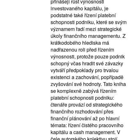
přinášejí růst výnosnosti
investovaného kapitálu, je
podstatné také řízení platební
schopnosti podniku, které se svým
významem řadí mezi strategické
úkoly finančního managementu. Z
krátkodobého hlediska má
nadřazenou roli před řízením
výnosnosti, protože pouze podnik
schopný včas hradit své závazky
vytváří předpoklady pro trvalou
existenci a zachování, popřípadě
zvyšování své hodnoty. Tato kniha
se komplexně zabývá řízením
platební schopnosti podniku:
čtenáře provází od strategického
finančního rozhodování přes
finanční plánování až po hlavní
témata: řízení čistého pracovního
kapitálu a cash management. V
čele autorského kolektivu stojí