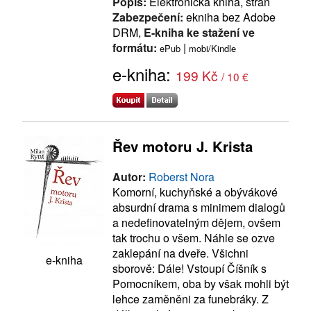
Popis:
Elektronická kniha, stran
Zabezpečení:
ekniha bez Adobe
DRM,
E-kniha ke stažení ve
formátu:
|
ePub
mobi/Kindle
e-kniha:
199 Kč
/ 10 €
Řev motoru J. Krista
Autor:
Roberst Nora
Komorní, kuchyňské a obývákové
absurdní drama s minimem dialogů
a nedefinovatelným dějem, ovšem
tak trochu o všem. Náhle se ozve
zaklepání na dveře. Všichni
e-kniha
sborově: Dále! Vstoupí Číšník s
Pomocníkem, oba by však mohli být
lehce zaměněni za funebráky. Z