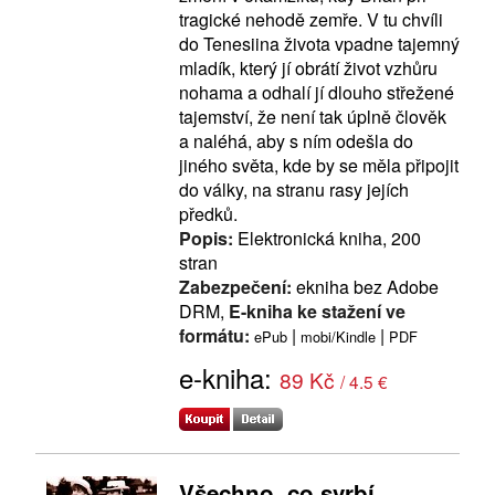
tragické nehodě zemře. V tu chvíli
do Tenesiina života vpadne tajemný
mladík, který jí obrátí život vzhůru
nohama a odhalí jí dlouho střežené
tajemství, že není tak úplně člověk
a naléhá, aby s ním odešla do
jiného světa, kde by se měla připojit
do války, na stranu rasy jejích
předků.
Popis:
Elektronická kniha, 200
stran
Zabezpečení:
ekniha bez Adobe
DRM,
E-kniha ke stažení ve
formátu:
|
|
ePub
mobi/Kindle
PDF
e-kniha:
89 Kč
/ 4.5 €
Všechno, co svrbí,