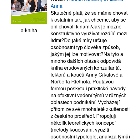
Anna
Skutečně platí, že se máme chovat
k ostatním tak, jak chceme, aby se
oni chovali k nám?Jak je možné
e-kniha
konstruktivně využívat rozdílů mezi
lidmi?Do jaké míry určuje
osobnostní typ člověka způsob,
jakým jej lze motivovat?Na tyto a
mnoho dalších otázek odpovídá
kniha erudovaných konzultantů,
lektorů a koučů Anny Crkalové a
Norberta Riethofa. Poutavou
formou poskytují praktické návody
na efektivní vedení týmů v různých
oblastech podnikání. Vycházejí
přitom ze své mnohaleté zkušenosti
z českého prostředí. Propojují
několik teoretických koncepcí
(metody koučování, využití
osobnostní typologie, analýza týmů)