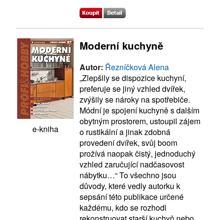
Moderní kuchyně
Autor:
Řezníčková Alena
„Zlepšily se dispozice kuchyní,
preferuje se jiný vzhled dvířek,
zvýšily se nároky na spotřebiče.
Módní je spojení kuchyně s dalším
obytným prostorem, ustoupil zájem
e-kniha
o rustikální a jinak zdobná
provedení dvířek, svůj boom
prožívá naopak čistý, jednoduchý
vzhled zaručující nadčasovost
nábytku…“ To všechno jsou
důvody, které vedly autorku k
sepsání této publikace určené
každému, kdo se rozhodl
rekonstruovat starší kuchyň nebo