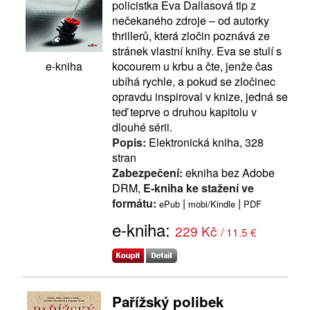
policistka Eva Dallasová tip z
nečekaného zdroje – od autorky
thrillerů, která zločin poznává ze
stránek vlastní knihy. Eva se stulí s
kocourem u krbu a čte, jenže čas
e-kniha
ubíhá rychle, a pokud se zločinec
opravdu inspiroval v knize, jedná se
teď teprve o druhou kapitolu v
dlouhé sérii.
Popis:
Elektronická kniha, 328
stran
Zabezpečení:
ekniha bez Adobe
DRM,
E-kniha ke stažení ve
formátu:
|
|
ePub
mobi/Kindle
PDF
e-kniha:
229 Kč
/ 11.5 €
Pařížský polibek