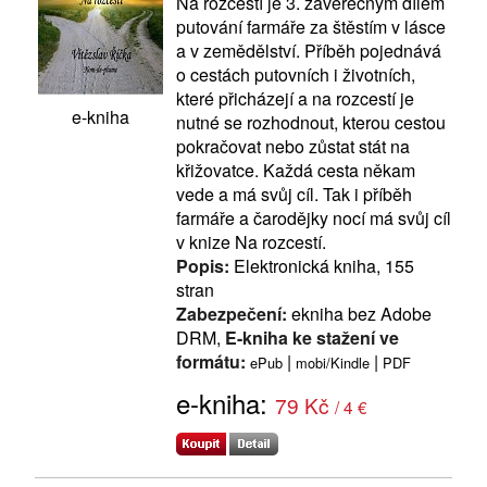
Na rozcestí je 3. závěrečným dílem
putování farmáře za štěstím v lásce
a v zemědělství. Příběh pojednává
o cestách putovních i životních,
které přicházejí a na rozcestí je
e-kniha
nutné se rozhodnout, kterou cestou
pokračovat nebo zůstat stát na
křižovatce. Každá cesta někam
vede a má svůj cíl. Tak i příběh
farmáře a čarodějky nocí má svůj cíl
v knize Na rozcestí.
Popis:
Elektronická kniha, 155
stran
Zabezpečení:
ekniha bez Adobe
DRM,
E-kniha ke stažení ve
formátu:
|
|
ePub
mobi/Kindle
PDF
e-kniha:
79 Kč
/ 4 €