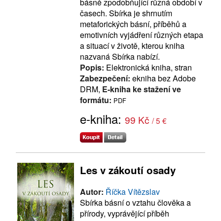
básně zpodobňující různá období v
časech. Sbírka je shrnutím
metaforických básní, příběhů a
emotivních vyjádření různých etapa
a situací v životě, kterou kniha
nazvaná Sbírka nabízí.
Popis:
Elektronická kniha, stran
Zabezpečení:
ekniha bez Adobe
DRM,
E-kniha ke stažení ve
formátu:
PDF
e-kniha:
99 Kč
/ 5 €
Les v zákoutí osady
Autor:
Říčka Vítězslav
Sbírka básní o vztahu člověka a
přírody, vyprávějící příběh