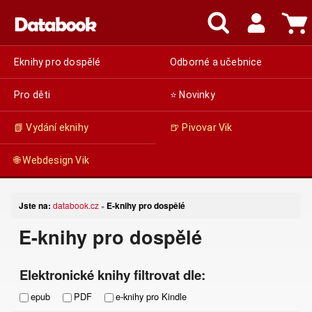
Eknihy pro dospělé
Odborné a učebnice
Pro děti
⭐ Novinky
📗 Vydání eknihy
🍺 Pivovar Vik
🌐 Webdesign Vik
Jste na:
databook.cz
E-knihy pro dospělé
»
E-knihy pro dospělé
Elektronické knihy filtrovat dle:
epub
PDF
e-knihy pro Kindle