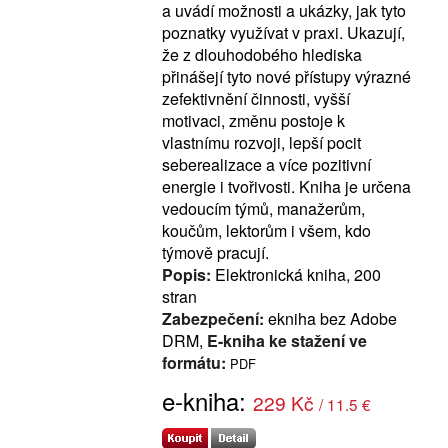
a uvádí možnosti a ukázky, jak tyto
poznatky využívat v praxi. Ukazují,
že z dlouhodobého hlediska
přinášejí tyto nové přístupy výrazné
zefektivnění činnosti, vyšší
motivaci, změnu postoje k
vlastnímu rozvoji, lepší pocit
seberealizace a více pozitivní
energie i tvořivosti. Kniha je určena
vedoucím týmů, manažerům,
koučům, lektorům i všem, kdo
týmově pracují.
Popis:
Elektronická kniha, 200
stran
Zabezpečení:
ekniha bez Adobe
DRM,
E-kniha ke stažení ve
formátu:
PDF
e-kniha:
229 Kč
/ 11.5 €