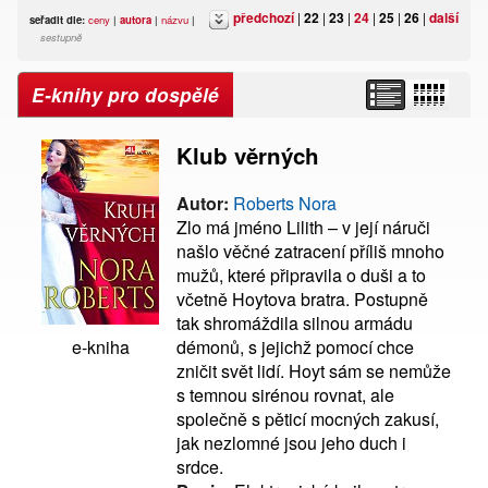
předchozí
|
22
|
23
|
24
|
25
|
26
|
další
seřadit dle:
ceny
|
autora
|
názvu
|
sestupně
E-knihy pro dospělé
Klub věrných
Autor:
Roberts Nora
Zlo má jméno Lilith – v její náruči
našlo věčné zatracení příliš mnoho
mužů, které připravila o duši a to
včetně Hoytova bratra. Postupně
tak shromáždila silnou armádu
démonů, s jejichž pomocí chce
e-kniha
zničit svět lidí. Hoyt sám se nemůže
s temnou sirénou rovnat, ale
společně s pěticí mocných zakusí,
jak nezlomné jsou jeho duch i
srdce.