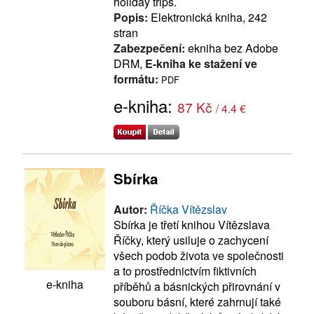
holiday trips.
Popis:
Elektronická kniha, 242
stran
Zabezpečení:
ekniha bez Adobe
DRM,
E-kniha ke stažení ve
formátu:
PDF
e-kniha:
87 Kč
/ 4.4 €
Sbírka
Autor:
Říčka Vítězslav
Sbírka je třetí knihou Vítězslava
Říčky, který usiluje o zachycení
všech podob života ve společnosti
a to prostřednictvím fiktivních
e-kniha
příběhů a básnických přirovnání v
souboru básní, které zahrnují také