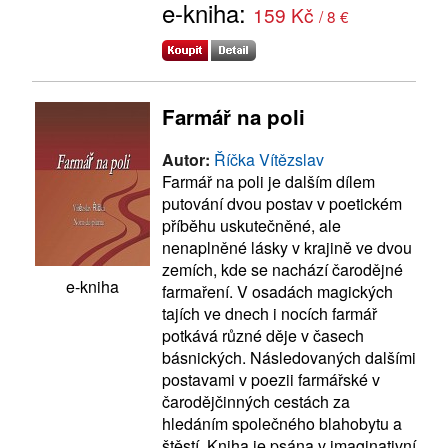
e-kniha:
159 Kč
/ 8 €
Farmář na poli
Autor:
Říčka Vítězslav
Farmář na poli je dalším dílem
putování dvou postav v poetickém
příběhu uskutečněné, ale
nenaplněné lásky v krajině ve dvou
zemích, kde se nachází čarodějné
e-kniha
farmaření. V osadách magických
tajích ve dnech i nocích farmář
potkává různé děje v časech
básnických. Následovaných dalšími
postavami v poezii farmářské v
čarodějčinných cestách za
hledáním společného blahobytu a
štěstí. Kniha je psána v imaginativní