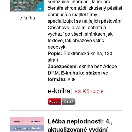
seriózních informací, které pro
čtenáře shromáždil zkušený pěstitel
bambusů a majitel firmy
e-kniha
specializující se na jejich pěstování.
Obsahově je velmi bohatá a
vychází po všech stránkách jak
textově, tak obrazově vstříc
neobvyk
Popis:
Elektronická kniha, 120
stran
Zabezpečení:
ekniha bez Adobe
DRM,
E-kniha ke stažení ve
formátu:
PDF
e-kniha:
83 Kč
/ 4.2 €
Léčba neplodnosti: 4.,
aktualizované vydání