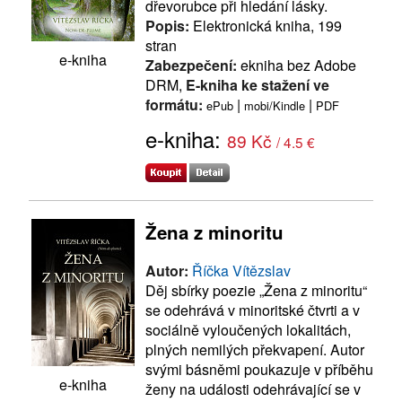
dřevorubce při hledání lásky.
Popis:
Elektronická kniha, 199
stran
e-kniha
Zabezpečení:
ekniha bez Adobe
DRM,
E-kniha ke stažení ve
formátu:
|
|
ePub
mobi/Kindle
PDF
e-kniha:
89 Kč
/ 4.5 €
Žena z minoritu
Autor:
Říčka Vítězslav
Děj sbírky poezie „Žena z minoritu“
se odehrává v minoritské čtvrti a v
sociálně vyloučených lokalitách,
plných nemilých překvapení. Autor
svými básněmi poukazuje v příběhu
e-kniha
ženy na události odehrávající se v