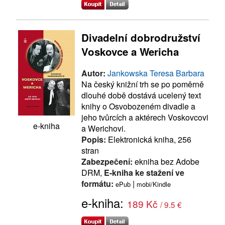
Divadelní dobrodružství
Voskovce a Wericha
Autor:
Jankowska Teresa Barbara
Na český knižní trh se po poměrně
dlouhé době dostává ucelený text
knihy o Osvobozeném divadle a
jeho tvůrcích a aktérech Voskovcovi
e-kniha
a Werichovi.
Popis:
Elektronická kniha, 256
stran
Zabezpečení:
ekniha bez Adobe
DRM,
E-kniha ke stažení ve
formátu:
|
ePub
mobi/Kindle
e-kniha:
189 Kč
/ 9.5 €