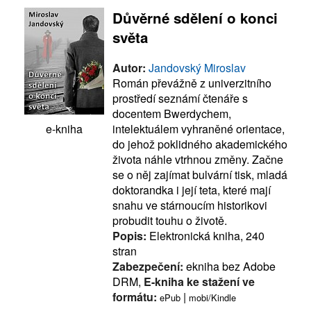
Důvěrné sdělení o konci
světa
Autor:
Jandovský Miroslav
Román převážně z univerzitního
prostředí seznámí čtenáře s
docentem Bwerdychem,
intelektuálem vyhraněné orientace,
e-kniha
do jehož poklidného akademického
života náhle vtrhnou změny. Začne
se o něj zajímat bulvární tisk, mladá
doktorandka i její teta, které mají
snahu ve stárnoucím historikovi
probudit touhu o životě.
Popis:
Elektronická kniha, 240
stran
Zabezpečení:
ekniha bez Adobe
DRM,
E-kniha ke stažení ve
formátu:
|
ePub
mobi/Kindle