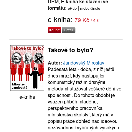
DRM,
E-kniha ke stažení ve
formátu:
|
ePub
mobi/Kindle
e-kniha:
79 Kč
/ 4 €
Takové to bylo?
Autor:
Jandovský Miroslav
Padesátá léta - doba, z níž ještě
dnes mrazí, kdy nastupující
komunistický režim drsnými
metodami utužoval veškeré dění ve
společnosti. Do tohoto období je
e-kniha
vsazen příběh mladého,
perspektivního pracovníka
ministerstva školství, který má v
popisu práce dohled nad ideovou
nezávadností vybraných vysokých