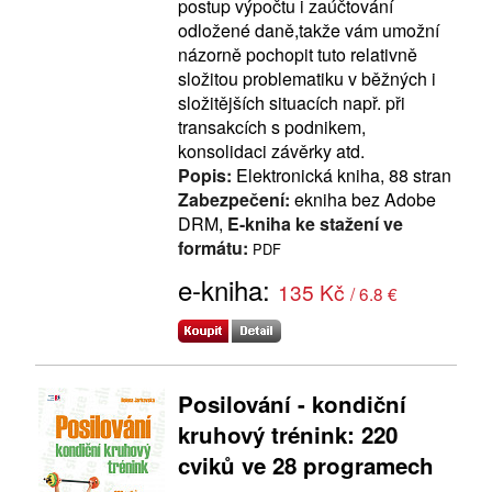
postup výpočtu i zaúčtování
odložené daně,takže vám umožní
názorně pochopit tuto relativně
složitou problematiku v běžných i
složitějších situacích např. při
transakcích s podnikem,
konsolidaci závěrky atd.
Popis:
Elektronická kniha, 88 stran
Zabezpečení:
ekniha bez Adobe
DRM,
E-kniha ke stažení ve
formátu:
PDF
e-kniha:
135 Kč
/ 6.8 €
Posilování - kondiční
kruhový trénink: 220
cviků ve 28 programech