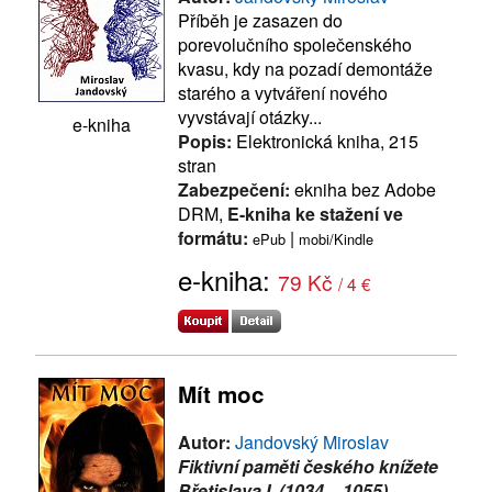
Příběh je zasazen do
porevolučního společenského
kvasu, kdy na pozadí demontáže
starého a vytváření nového
vyvstávají otázky...
e-kniha
Popis:
Elektronická kniha, 215
stran
Zabezpečení:
ekniha bez Adobe
DRM,
E-kniha ke stažení ve
formátu:
|
ePub
mobi/Kindle
e-kniha:
79 Kč
/ 4 €
Mít moc
Autor:
Jandovský Miroslav
Fiktivní paměti českého knížete
Břetislava I. (1034 – 1055).