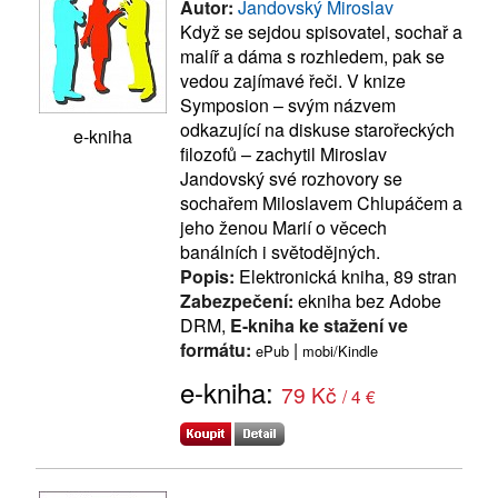
Autor:
Jandovský Miroslav
Když se sejdou spisovatel, sochař a
malíř a dáma s rozhledem, pak se
vedou zajímavé řeči. V knize
Symposion – svým názvem
odkazující na diskuse starořeckých
e-kniha
filozofů – zachytil Miroslav
Jandovský své rozhovory se
sochařem Miloslavem Chlupáčem a
jeho ženou Marií o věcech
banálních i světodějných.
Popis:
Elektronická kniha, 89 stran
Zabezpečení:
ekniha bez Adobe
DRM,
E-kniha ke stažení ve
formátu:
|
ePub
mobi/Kindle
e-kniha:
79 Kč
/ 4 €