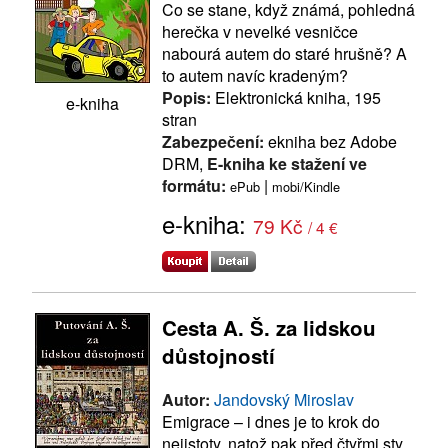
Co se stane, když známá, pohledná
herečka v nevelké vesničce
nabourá autem do staré hrušně? A
to autem navíc kradeným?
Popis:
Elektronická kniha, 195
e-kniha
stran
Zabezpečení:
ekniha bez Adobe
DRM,
E-kniha ke stažení ve
formátu:
|
ePub
mobi/Kindle
e-kniha:
79 Kč
/ 4 €
Cesta A. Š. za lidskou
důstojností
Autor:
Jandovský Miroslav
Emigrace – i dnes je to krok do
nejistoty, natož pak před čtyřmi sty