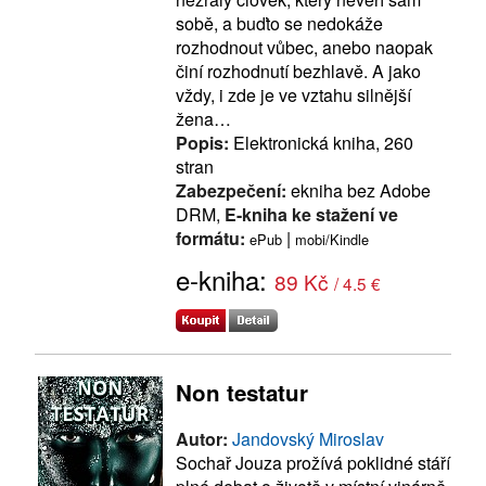
sobě, a buďto se nedokáže
rozhodnout vůbec, anebo naopak
činí rozhodnutí bezhlavě. A jako
vždy, i zde je ve vztahu silnější
žena…
Popis:
Elektronická kniha, 260
stran
Zabezpečení:
ekniha bez Adobe
DRM,
E-kniha ke stažení ve
formátu:
|
ePub
mobi/Kindle
e-kniha:
89 Kč
/ 4.5 €
Non testatur
Autor:
Jandovský Miroslav
Sochař Jouza prožívá poklidné stáří