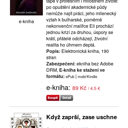
tápe v profesním i milostném životě:
po opuštění akademické půdy
nemůže najít práci, jeho milenecký
vztah k bulharské, poměrně
e-kniha
nekonvenční malířce Eli prochází
jednou krizí za druhou, úspory se
krátí, přátelé odcházejí, životní
realita ho úhrnem deptá.
Popis:
Elektronická kniha, 190
stran
Zabezpečení:
ekniha bez Adobe
DRM,
E-kniha ke stažení ve
formátu:
|
ePub
mobi/Kindle
e-kniha:
89 Kč
/ 4.5 €
Když zaprší, zase uschne