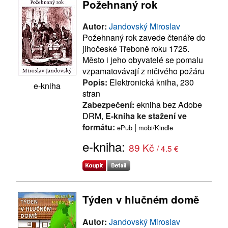
Požehnaný rok
Autor:
Jandovský Miroslav
Požehnaný rok zavede čtenáře do
jihočeské Třeboně roku 1725.
Město i jeho obyvatelé se pomalu
vzpamatovávají z ničivého požáru
Popis:
Elektronická kniha, 230
e-kniha
stran
Zabezpečení:
ekniha bez Adobe
DRM,
E-kniha ke stažení ve
formátu:
|
ePub
mobi/Kindle
e-kniha:
89 Kč
/ 4.5 €
Týden v hlučném domě
Autor:
Jandovský Miroslav