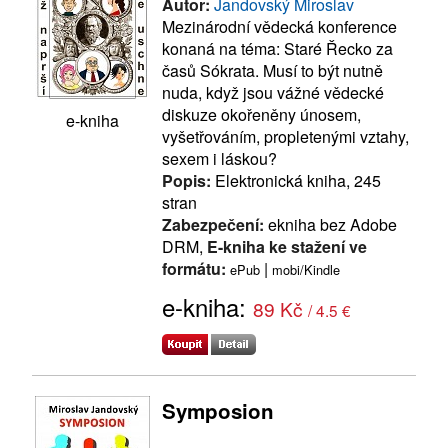
Autor:
Jandovský Miroslav
Mezinárodní vědecká konference
konaná na téma: Staré Řecko za
časů Sókrata. Musí to být nutně
nuda, když jsou vážné vědecké
diskuze okořeněny únosem,
e-kniha
vyšetřováním, propletenými vztahy,
sexem i láskou?
Popis:
Elektronická kniha, 245
stran
Zabezpečení:
ekniha bez Adobe
DRM,
E-kniha ke stažení ve
formátu:
|
ePub
mobi/Kindle
e-kniha:
89 Kč
/ 4.5 €
Symposion