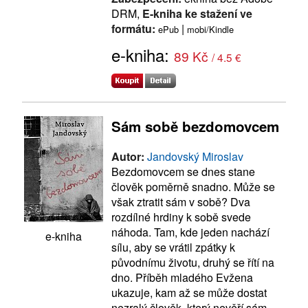
DRM,
E-kniha ke stažení ve
formátu:
|
ePub
mobi/Kindle
e-kniha:
89 Kč
/ 4.5 €
Sám sobě bezdomovcem
Autor:
Jandovský Miroslav
Bezdomovcem se dnes stane
člověk poměrně snadno. Může se
však ztratit sám v sobě? Dva
rozdílné hrdiny k sobě svede
náhoda. Tam, kde jeden nachází
e-kniha
sílu, aby se vrátil zpátky k
původnímu životu, druhý se řítí na
dno. Příběh mladého Evžena
ukazuje, kam až se může dostat
nezralý člověk, který nevěří sám