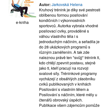
Autor:
Jarkovská Helena
Kruhový trénink je díky své pestrosti
oblíbenou formou posilování
kondičních i výkonnostních
e-kniha
sportovců. Autorka vybrala vhodné
posilovací cviky, prováděné s
váhou vlastního těla i s
jednoduchým náčiním, a seřadila je
do 28 ukázkových programů s
různým zaměřením. A tak zde
naleznou právě ten "svůjj" trénink ti,
kdo chtějí zpevnit postavu, stejně
jako ti, kteří pracují na rozvoji
svalové síly. Tréninkové programy
vycházejí z obsáhlých zásobníku
cviků publikovaných v knihách
Posilování s vlastním tělem a
Posilování s náčiním, které měly u
čtenářů obrovský úspěch.
Publikace všem zájemcům pomůže