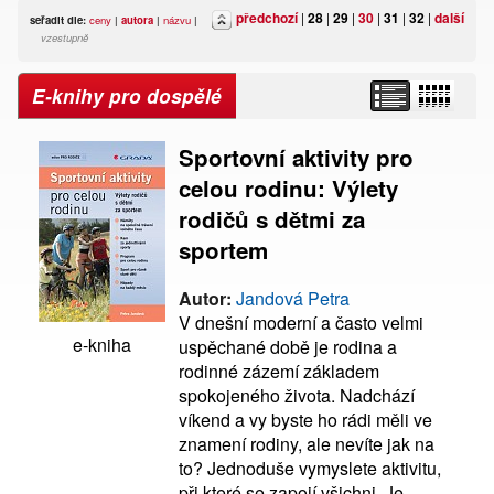
předchozí
|
28
|
29
|
30
|
31
|
32
|
další
seřadit dle:
ceny
|
autora
|
názvu
|
vzestupně
E-knihy pro dospělé
Sportovní aktivity pro
celou rodinu: Výlety
rodičů s dětmi za
sportem
Autor:
Jandová Petra
V dnešní moderní a často velmi
e-kniha
uspěchané době je rodina a
rodinné zázemí základem
spokojeného života. Nadchází
víkend a vy byste ho rádi měli ve
znamení rodiny, ale nevíte jak na
to? Jednoduše vymyslete aktivitu,
při které se zapojí všichni. Je