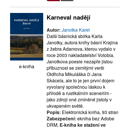
Karneval nadějí
Autor:
Janotka Karel
Další básnická sbírka Karla
Janotky, autora knihy básní Krajina
z žebra Adamova, kterou vydalo v
roce 2003 nakladatelství Votobia.
Janotkova poesie nezapře jistou
e-kniha
příbuznost se zemitými verši
Oldřicha Mikuláška či Jana
Skácela, ale to je jen první dojem
vyvolaný společnou láskou k
přírodě a rustikálním sceneriím -
jako zdroji oné zmíněné jistoty v
ukvapeném světě.
Popis:
Elektronická kniha, 93 stran
Zabezpečení:
ekniha bez Adobe
DRM,
E-kniha ke stažení ve