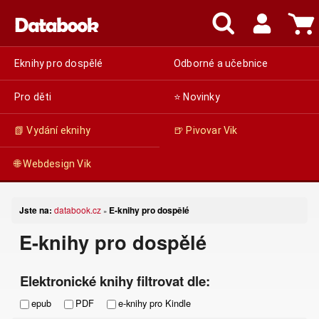
Eknihy pro dospělé
Odborné a učebnice
Pro děti
⭐ Novinky
📗 Vydání eknihy
🍺 Pivovar Vik
🌐 Webdesign Vik
Jste na:
databook.cz
E-knihy pro dospělé
»
E-knihy pro dospělé
Elektronické knihy filtrovat dle:
epub
PDF
e-knihy pro Kindle