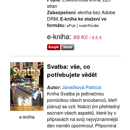
stran
Zabezpečení:
ekniha bez Adobe
DRM,
E-kniha ke stažení ve
formátu:
|
ePub
mobi/Kindle
e-kniha:
89 Kč
/ 4.5 €
Svatba: vše, co
potřebujete vědět
Autor:
Janečková Patricia
Kniha Svatba je jedinečnou
pomůckou všech snoubenců, kteří
plánují se vzít. Nabízí jim přehledný
seznam všech aspektů, které by v
e-kniha
přípravách na svůj nejvýznamnější
den neměli opominout. Připomíná