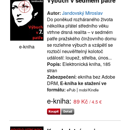
Výbuch v sedmém patře
Autor:
Jandovský Miroslav
Do poněkud rozháraného života
několika přátel středního věku
vtrhne drsná realita – v sedmém
patře pražského činžovního domu
se rozlehne výbuch a vzápětí se
e-kniha
roztočí neuvěřitelný kolotoč
událostí: loupež, střelba, únos...
Popis:
Elektronická kniha, 185
stran
Zabezpečení:
ekniha bez Adobe
DRM,
E-kniha ke stažení ve
formátu:
|
ePub
mobi/Kindle
e-kniha:
89 Kč
/ 4.5 €