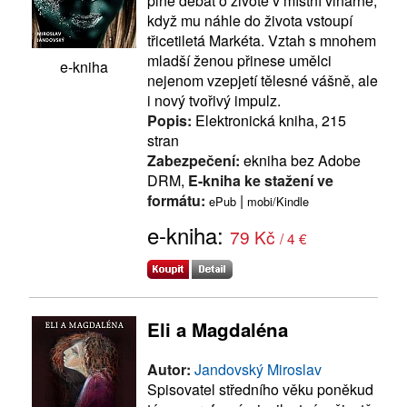
plné debat o životě v místní vinárně,
když mu náhle do života vstoupí
třicetiletá Markéta. Vztah s mnohem
mladší ženou přinese umělci
e-kniha
nejenom vzepjetí tělesné vášně, ale
i nový tvořivý impulz.
Popis:
Elektronická kniha, 215
stran
Zabezpečení:
ekniha bez Adobe
DRM,
E-kniha ke stažení ve
formátu:
|
ePub
mobi/Kindle
e-kniha:
79 Kč
/ 4 €
Eli a Magdaléna
Autor:
Jandovský Miroslav
Spisovatel středního věku poněkud