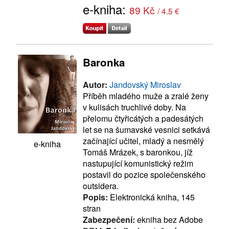
e-kniha:
89 Kč
/ 4.5 €
Baronka
Autor:
Jandovský Miroslav
Příběh mladého muže a zralé ženy
v kulisách truchlivé doby. Na
přelomu čtyřicátých a padesátých
let se na šumavské vesnici setkává
začínající učitel, mladý a nesmělý
e-kniha
Tomáš Mrázek, s baronkou, jíž
nastupující komunistický režim
postavil do pozice společenského
outsidera.
Popis:
Elektronická kniha, 145
stran
Zabezpečení:
ekniha bez Adobe