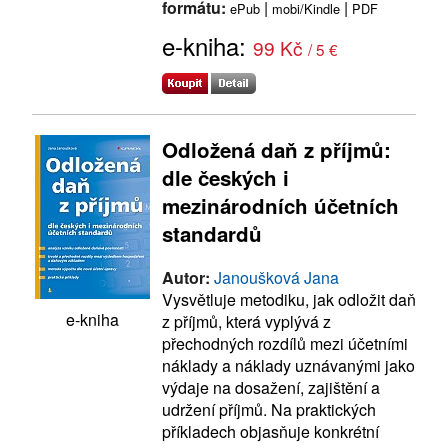
formátu:
|
|
ePub
mobi/Kindle
PDF
e-kniha:
99 Kč
/ 5 €
Odložená daň z příjmů:
dle českých i
mezinárodních účetních
standardů
Autor:
Janoušková Jana
Vysvětluje metodiku, jak odložit daň
e-kniha
z příjmů, která vyplývá z
přechodných rozdílů mezi účetními
náklady a náklady uznávanými jako
výdaje na dosažení, zajištění a
udržení příjmů. Na praktických
příkladech objasňuje konkrétní