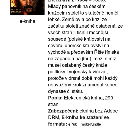
Mladý panovník na českém
knížecím stolci to skutečně neměl
lehké. Země byla po krizi ze
e-kniha
začátku století značně oslabená, ze
všech stran ji tísnili mocnější
sousedé (polské království na
severu, uherské království na
východě a především Říše římská
na západě a na jihu), mezi nimiž
musel oslabený český kníže
politicky i vojensky lavírovat,
protože v drsné době mohl každý
neuvážený krok znamenat konec
dynastie či státu.
Popis:
Elektronická kniha, 290
stran
Zabezpečení:
ekniha bez Adobe
DRM,
E-kniha ke stažení ve
formátu:
|
ePub
mobi/Kindle