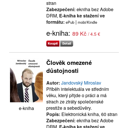
stran
Zabezpečení:
ekniha bez Adobe
DRM,
E-kniha ke stažení ve
formátu:
|
ePub
mobi/Kindle
e-kniha:
89 Kč
/ 4.5 €
Člověk omezené
důstojnosti
Autor:
Jandovský Miroslav
Příběh intelektuála ve středním
věku, který přijde o práci a má
strach ze ztráty společenské
prestiže a sebedůvěry.
e-kniha
Popis:
Elektronická kniha, 60 stran
Zabezpečení:
ekniha bez Adobe
DRM,
E-kniha ke stažení ve