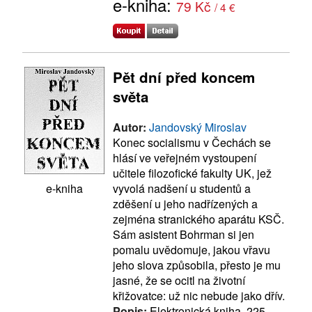
e-kniha:
79 Kč
/ 4 €
Pět dní před koncem
světa
Autor:
Jandovský Miroslav
Konec socialismu v Čechách se
hlásí ve veřejném vystoupení
učitele filozofické fakulty UK, jež
vyvolá nadšení u studentů a
e-kniha
zděšení u jeho nadřízených a
zejména stranického aparátu KSČ.
Sám asistent Bohrman si jen
pomalu uvědomuje, jakou vřavu
jeho slova způsobila, přesto je mu
jasné, že se ocitl na životní
křižovatce: už nic nebude jako dřív.
Popis:
Elektronická kniha, 225