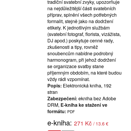
tradiční svatební zvyky, upozorňuje
na nejdůležitější části svatebních
příprav, splnění všech potřebných
formalit, stejně jako na dodržení
etikety. K jednotlivým službám
(svatební fotograf, florista, vizážista,
DJ apod.) poskytuje cenné rady,
zkušenosti a tipy, rovněž
snoubencům nabídne podrobný
harmonogram, při jehož dodržení
se organizace svatby stane
příjemným obdobím, na které budou
vždy rádi vzpomínat.
Popis:
Elektronická kniha, 192
stran
Zabezpečení:
ekniha bez Adobe
DRM,
E-kniha ke stažení ve
formátu:
PDF
e-kniha:
271 Kč
/ 13.6 €