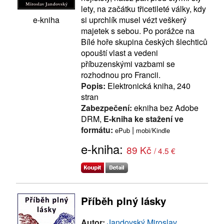
lety, na začátku třicetileté války, kdy
si uprchlík musel vézt veškerý
e-kniha
majetek s sebou. Po porážce na
Bílé hoře skupina českých šlechticů
opouští vlast a vedeni
příbuzenskými vazbami se
rozhodnou pro Francii.
Popis:
Elektronická kniha, 240
stran
Zabezpečení:
ekniha bez Adobe
DRM,
E-kniha ke stažení ve
formátu:
|
ePub
mobi/Kindle
e-kniha:
89 Kč
/ 4.5 €
Příběh plný lásky
Autor:
Jandovský Miroslav