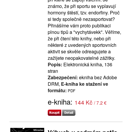
známo, že při sportu se vyplavují
hormony štěstí, tzv. endorfiny. Proč
si tedy společně nezasportovat?
Přinášíme vám proto publikaci
plnou tipů a "vychytávekk". Věříme,
že při čtení této knihy, nebo při
některé z uvedených sportovních
aktivit se skvěle odreagujete a
zažijete neopakovatelné zážitky.
Popis:
Elektronická kniha, 136
stran
Zabezpečení:
ekniha bez Adobe
DRM,
E-kniha ke stažení ve
formátu:
PDF
e-kniha:
144 Kč
/ 7.2 €