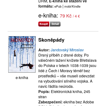
DRM,
E-kniha ke stažení ve
formátu:
|
ePub
mobi/Kindle
e-kniha:
79 Kč
/ 4 €
Skoněpády
Autor:
Jandovský Miroslav
Drsný příběh z drsné doby. Po
válečném tažení knížete Břetislava
do Polska v letech 1038-1039 jsou
lidé z Čech i Moravy téměř bez
prostředků – vše museli odevzdat
e-kniha
na vybudování silného vojska. A
navíc řádila neúroda.
Popis:
Elektronická kniha, 245
stran
Zabezpečení:
ekniha bez Adobe