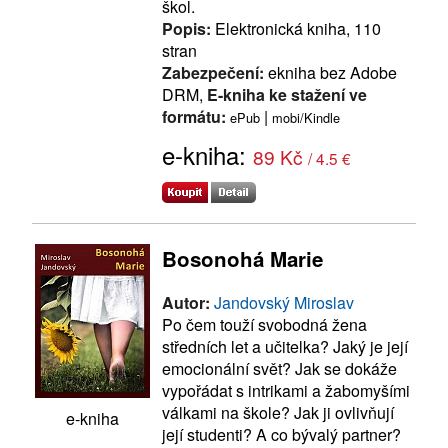
škol.
Popis:
Elektronická kniha, 110
stran
Zabezpečení:
ekniha bez Adobe
DRM,
E-kniha ke stažení ve
formátu:
|
ePub
mobi/Kindle
e-kniha:
89 Kč
/ 4.5 €
Bosonohá Marie
Autor:
Jandovský Miroslav
Po čem touží svobodná žena
středních let a učitelka? Jaký je její
emocionální svět? Jak se dokáže
vypořádat s intrikami a žabomyšími
válkami na škole? Jak ji ovlivňují
e-kniha
její studenti? A co bývalý partner?