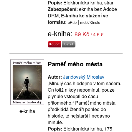
Popis:
Elektronická kniha, stran
Zabezpečení:
ekniha bez Adobe
DRM,
E-kniha ke stažení ve
formátu:
|
ePub
mobi/Kindle
e-kniha:
89 Kč
/ 4.5 €
Paměť mého města
Autor:
Jandovský Miroslav
„Minulý čas hledejme v tom našem.
On totiž nikdy nepominul, pouze
plynule vstoupil do času
přítomného.“ Paměť mého města
předkládá čtenáři pohled do
e-kniha
historie, té nejstarší i nedávno
minulé.
Popis:
Elektronická kniha, 175