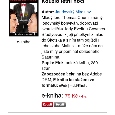
Kouzlo letní noci
Autor:
Jandovský Miroslav
Mladý lord Thomas Chum, známý
londýnský bonviván, doprovází
svou tetičku, lady Evelinu Cowmes-
Bradlyovou, k její přítelkyni z mládí
do Skotska a s ním tam odjíždí i
e-kniha
jeho sluha Malfus – může nám do
jisté míry připomínat oblíbeného
Saturnina.
Popis:
Elektronická kniha, 280
stran
Zabezpečení:
ekniha bez Adobe
DRM,
E-kniha ke stažení ve
formátu:
|
ePub
mobi/Kindle
e-kniha:
79 Kč
/ 4 €