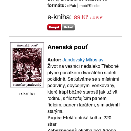
formátu:
|
ePub
mobi/Kindle
e-kniha:
89 Kč
/ 4.5 €
Anenská pouť
Autor:
Jandovský Miroslav
Život na vesnici nedaleko Třeboně
plyne počátkem dvacátého století
poklidně. Setkáváme se s místními
podivíny, obyčejnými venkovany,
které trápí běžné starosti jak uživit
e-kniha
rodinu, s filozofujícím panem
řídícím, panem farářem, s mladými i
starými.
Popis:
Elektronická kniha, 220
stran
Zabezpečení:
ekniha bez Adobe