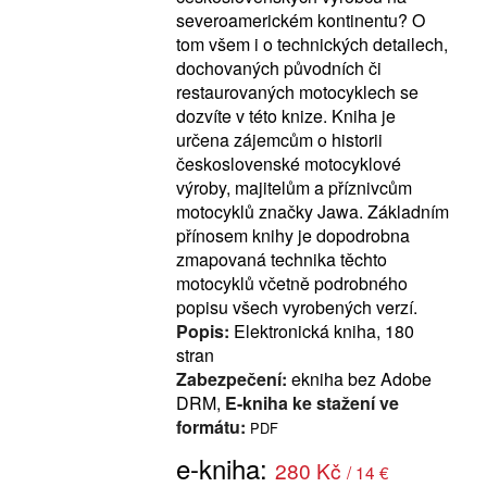
severoamerickém kontinentu? O
tom všem i o technických detailech,
dochovaných původních či
restaurovaných motocyklech se
dozvíte v této knize. Kniha je
určena zájemcům o historii
československé motocyklové
výroby, majitelům a příznivcům
motocyklů značky Jawa. Základním
přínosem knihy je dopodrobna
zmapovaná technika těchto
motocyklů včetně podrobného
popisu všech vyrobených verzí.
Popis:
Elektronická kniha, 180
stran
Zabezpečení:
ekniha bez Adobe
DRM,
E-kniha ke stažení ve
formátu:
PDF
e-kniha:
280 Kč
/ 14 €