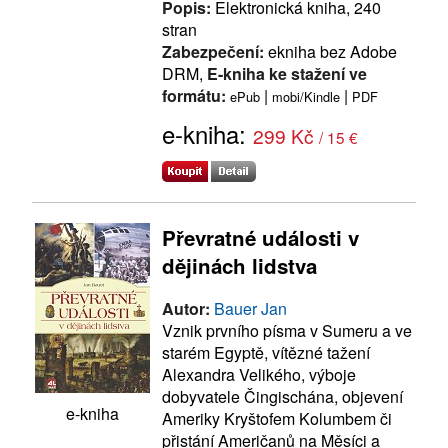
Popis:
Elektronická kniha, 240
stran
Zabezpečení:
ekniha bez Adobe
DRM,
E-kniha ke stažení ve
formátu:
|
|
ePub
mobi/Kindle
PDF
e-kniha:
299 Kč
/ 15 €
Převratné události v
dějinách lidstva
Autor:
Bauer Jan
Vznik prvního písma v Sumeru a ve
starém Egyptě, vítězné tažení
Alexandra Velikého, výboje
dobyvatele Čingischána, objevení
e-kniha
Ameriky Kryštofem Kolumbem či
přistání Američanů na Měsíci a