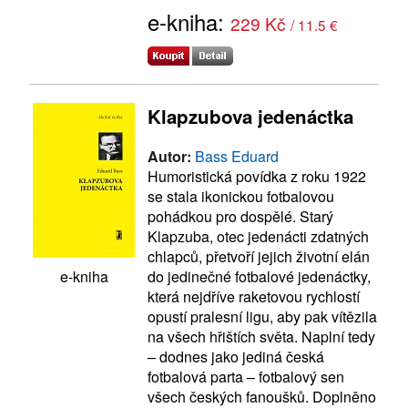
e-kniha:
229 Kč
/ 11.5 €
Klapzubova jedenáctka
Autor:
Bass Eduard
Humoristická povídka z roku 1922
se stala ikonickou fotbalovou
pohádkou pro dospělé. Starý
Klapzuba, otec jedenácti zdatných
chlapců, přetvoří jejich životní elán
do jedinečné fotbalové jedenáctky,
e-kniha
která nejdříve raketovou rychlostí
opustí pralesní ligu, aby pak vítězila
na všech hřištích světa. Naplní tedy
– dodnes jako jediná česká
fotbalová parta – fotbalový sen
všech českých fanoušků. Doplněno