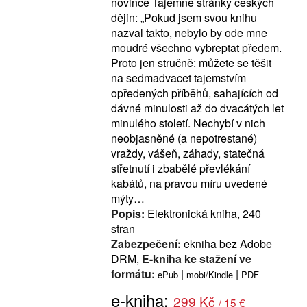
novince Tajemné stránky českých
dějin: „Pokud jsem svou knihu
nazval takto, nebylo by ode mne
moudré všechno vybreptat předem.
Proto jen stručně: můžete se těšit
na sedmadvacet tajemstvím
opředených příběhů, sahajících od
dávné minulosti až do dvacátých let
minulého století. Nechybí v nich
neobjasněné (a nepotrestané)
vraždy, vášeň, záhady, statečná
střetnutí i zbabělé převlékání
kabátů, na pravou míru uvedené
mýty…
Popis:
Elektronická kniha, 240
stran
Zabezpečení:
ekniha bez Adobe
DRM,
E-kniha ke stažení ve
formátu:
|
|
ePub
mobi/Kindle
PDF
e-kniha:
299 Kč
/ 15 €