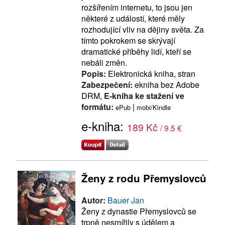
rozšířením internetu, to jsou jen
některé z událostí, které měly
rozhodující vliv na dějiny světa. Za
tímto pokrokem se skrývají
dramatické příběhy lidí, kteří se
nebáli změn.
Popis:
Elektronická kniha, stran
Zabezpečení:
ekniha bez Adobe
DRM,
E-kniha ke stažení ve
formátu:
|
ePub
mobi/Kindle
e-kniha:
189 Kč
/ 9.5 €
Ženy z rodu Přemyslovců
Autor:
Bauer Jan
Ženy z dynastie Přemyslovců se
trpně nesmířily s údělem a