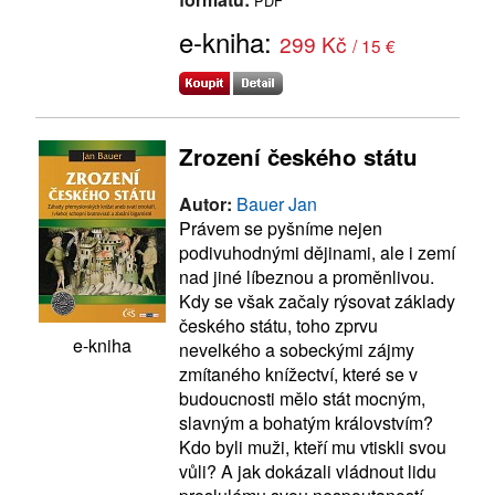
PDF
e-kniha:
299 Kč
/ 15 €
Zrození českého státu
Autor:
Bauer Jan
Právem se pyšníme nejen
podivuhodnými dějinami, ale i zemí
nad jiné líbeznou a proměnlivou.
Kdy se však začaly rýsovat základy
českého státu, toho zprvu
e-kniha
nevelkého a sobeckými zájmy
zmítaného knížectví, které se v
budoucnosti mělo stát mocným,
slavným a bohatým královstvím?
Kdo byli muži, kteří mu vtiskli svou
vůli? A jak dokázali vládnout lidu