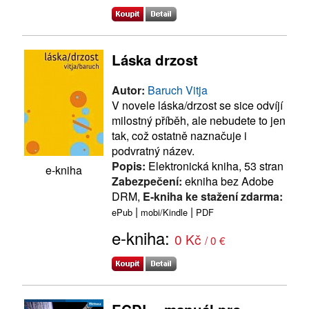
Láska drzost
Autor:
Baruch Vitja
V novele láska/drzost se sice odvíjí
milostný příběh, ale nebudete to jen
tak, což ostatně naznačuje i
podvratný název.
Popis:
Elektronická kniha, 53 stran
e-kniha
Zabezpečení:
ekniha bez Adobe
DRM,
E-kniha ke stažení zdarma:
|
|
ePub
mobi/Kindle
PDF
e-kniha:
0 Kč
/ 0 €