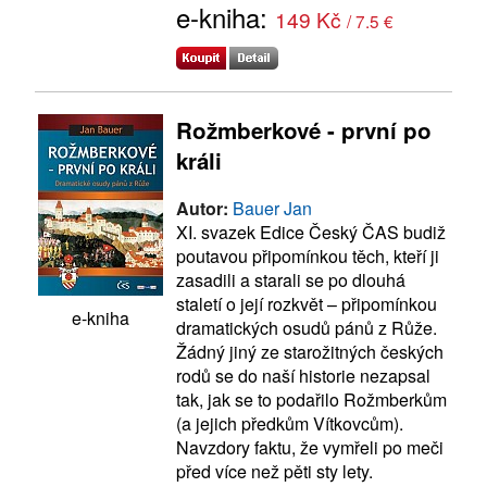
e-kniha:
149 Kč
/ 7.5 €
Rožmberkové - první po
králi
Autor:
Bauer Jan
XI. svazek Edice Český ČAS budiž
poutavou připomínkou těch, kteří ji
zasadili a starali se po dlouhá
staletí o její rozkvět – připomínkou
e-kniha
dramatických osudů pánů z Růže.
Žádný jiný ze starožitných českých
rodů se do naší historie nezapsal
tak, jak se to podařilo Rožmberkům
(a jejich předkům Vítkovcům).
Navzdory faktu, že vymřeli po meči
před více než pěti sty lety.