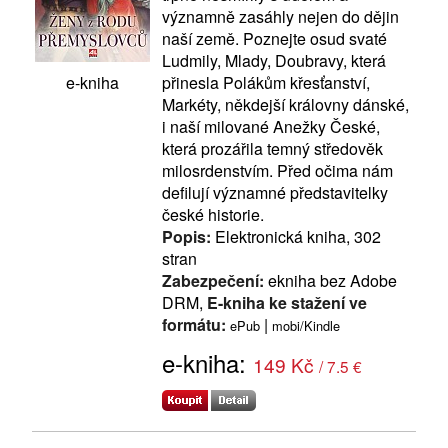
významně zasáhly nejen do dějin
naší země. Poznejte osud svaté
Ludmily, Mlady, Doubravy, která
přinesla Polákům křesťanství,
e-kniha
Markéty, někdejší královny dánské,
i naší milované Anežky České,
která prozářila temný středověk
milosrdenstvím. Před očima nám
defilují významné představitelky
české historie.
Popis:
Elektronická kniha, 302
stran
Zabezpečení:
ekniha bez Adobe
DRM,
E-kniha ke stažení ve
formátu:
|
ePub
mobi/Kindle
e-kniha:
149 Kč
/ 7.5 €