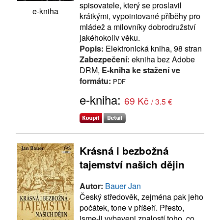
spisovatele, který se proslavil
e-kniha
krátkými, vypointované příběhy pro
mládež a milovníky dobrodružství
jakéhokoliv věku.
Popis:
Elektronická kniha, 98 stran
Zabezpečení:
ekniha bez Adobe
DRM,
E-kniha ke stažení ve
formátu:
PDF
e-kniha:
69 Kč
/ 3.5 €
Krásná i bezbožná
tajemství našich dějin
Autor:
Bauer Jan
Český středověk, zejména pak jeho
počátek, tone v příšeří. Přesto,
jsme-li vybaveni znalostí toho, co