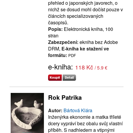
přehled o japonských javorech, o
nichž se dosud mohl dočíst pouze v
článcích specializovaných
časopisů.
Popis:
Elektronická kniha, 100
stran
Zabezpečení:
ekniha bez Adobe
DRM,
E-kniha ke stažení ve
formátu:
PDF
e-kniha:
118 Kč
/ 5.9 €
Rok Patrika
Autor:
Bártová Klára
Inženýrka ekonomie a matka tříleté
dcery vypráví bez obalu svůj vlastní
příběh. S nadhledem a vtipnými