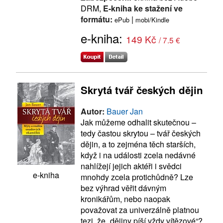
DRM,
E-kniha ke stažení ve
formátu:
|
ePub
mobi/Kindle
e-kniha:
149 Kč
/ 7.5 €
Skrytá tvář českých dějin
Autor:
Bauer Jan
Jak můžeme odhalit skutečnou –
tedy častou skrytou – tvář českých
dějin, a to zejména těch starších,
když i na události zcela nedávné
nahlížejí jejich aktéři i svědci
e-kniha
mnohdy zcela protichůdně? Lze
bez výhrad věřit dávným
kronikářům, nebo naopak
považovat za univerzálně platnou
tezi, že „dějiny píší vždy vítězové“?