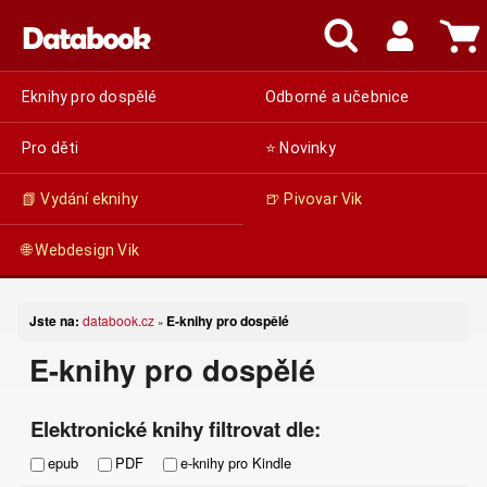
Eknihy pro dospělé
Odborné a učebnice
Pro děti
⭐ Novinky
📗 Vydání eknihy
🍺 Pivovar Vik
🌐 Webdesign Vik
Jste na:
databook.cz
E-knihy pro dospělé
»
E-knihy pro dospělé
Elektronické knihy filtrovat dle:
epub
PDF
e-knihy pro Kindle