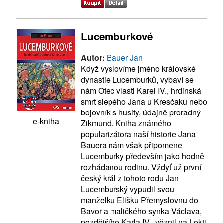
Lucemburkové
Autor:
Bauer Jan
Když vyslovíme jméno královské
dynastie Lucemburků, vybaví se
nám Otec vlasti Karel IV., hrdinská
smrt slepého Jana u Kresčaku nebo
bojovník s husity, údajně proradný
e-kniha
Zikmund. Kniha známého
popularizátora naší historie Jana
Bauera nám však připomene
Lucemburky především jako hodně
rozhádanou rodinu. Vždyť už první
český král z tohoto rodu Jan
Lucemburský vypudil svou
manželku Elišku Přemyslovnu do
Bavor a maličkého synka Václava,
pozdějšího Karla IV., věznil na Lokti