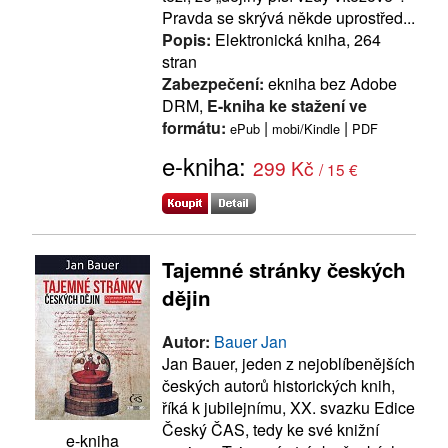
Pravda se skrývá někde uprostřed...
Popis:
Elektronická kniha, 264
stran
Zabezpečení:
ekniha bez Adobe
DRM,
E-kniha ke stažení ve
formátu:
|
|
ePub
mobi/Kindle
PDF
e-kniha:
299 Kč
/ 15 €
Tajemné stránky českých
dějin
Autor:
Bauer Jan
Jan Bauer, jeden z nejoblíbenějších
českých autorů historických knih,
říká k jubilejnímu, XX. svazku Edice
Český ČAS, tedy ke své knižní
e-kniha