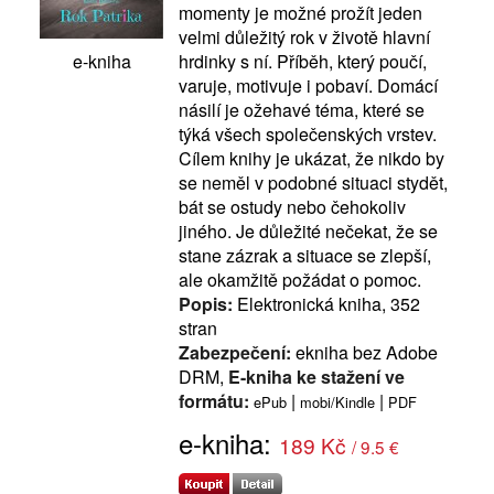
momenty je možné prožít jeden
velmi důležitý rok v životě hlavní
hrdinky s ní. Příběh, který poučí,
e-kniha
varuje, motivuje i pobaví. Domácí
násilí je ožehavé téma, které se
týká všech společenských vrstev.
Cílem knihy je ukázat, že nikdo by
se neměl v podobné situaci stydět,
bát se ostudy nebo čehokoliv
jiného. Je důležité nečekat, že se
stane zázrak a situace se zlepší,
ale okamžitě požádat o pomoc.
Popis:
Elektronická kniha, 352
stran
Zabezpečení:
ekniha bez Adobe
DRM,
E-kniha ke stažení ve
formátu:
|
|
ePub
mobi/Kindle
PDF
e-kniha:
189 Kč
/ 9.5 €