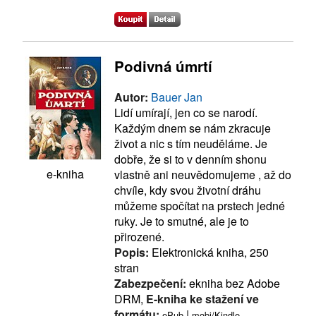
Podivná úmrtí
Autor:
Bauer Jan
Lidí umírají, jen co se narodí.
Každým dnem se nám zkracuje
život a nic s tím neuděláme. Je
dobře, že si to v denním shonu
e-kniha
vlastně ani neuvědomujeme , až do
chvíle, kdy svou životní dráhu
můžeme spočítat na prstech jedné
ruky. Je to smutné, ale je to
přirozené.
Popis:
Elektronická kniha, 250
stran
Zabezpečení:
ekniha bez Adobe
DRM,
E-kniha ke stažení ve
formátu:
|
ePub
mobi/Kindle