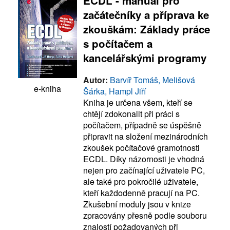
ECDL - manuál pro
začátečníky a příprava ke
zkouškám: Základy práce
s počítačem a
kancelářskými programy
Autor:
Barvíř Tomáš, Melišová
e-kniha
Šárka, Hampl Jiří
Kniha je určena všem, kteří se
chtějí zdokonalit při práci s
počítačem, případně se úspěšně
připravit na složení mezinárodních
zkoušek počítačové gramotnosti
ECDL. Díky názornosti je vhodná
nejen pro začínající uživatele PC,
ale také pro pokročilé uživatele,
kteří každodenně pracují na PC.
Zkušební moduly jsou v knize
zpracovány přesně podle souboru
znalostí požadovaných při