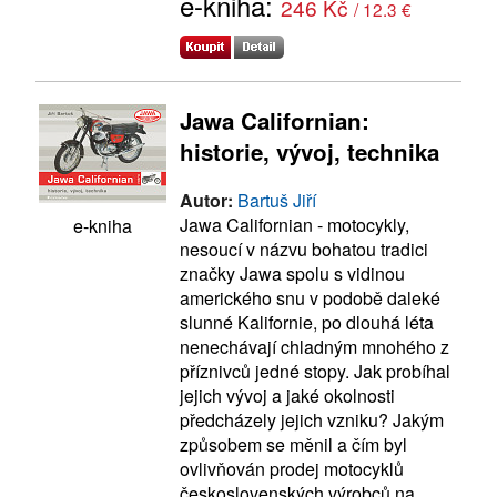
e-kniha:
246 Kč
/ 12.3 €
Jawa Californian:
historie, vývoj, technika
Autor:
Bartuš Jiří
Jawa Californian - motocykly,
e-kniha
nesoucí v názvu bohatou tradici
značky Jawa spolu s vidinou
amerického snu v podobě daleké
slunné Kalifornie, po dlouhá léta
nenechávají chladným mnohého z
příznivců jedné stopy. Jak probíhal
jejich vývoj a jaké okolnosti
předcházely jejich vzniku? Jakým
způsobem se měnil a čím byl
ovlivňován prodej motocyklů
československých výrobců na