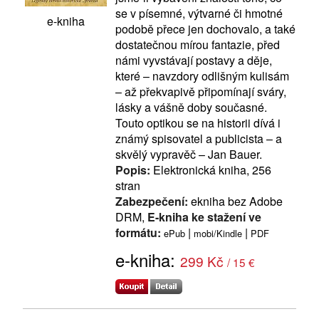
se v písemné, výtvarné či hmotné
e-kniha
podobě přece jen dochovalo, a také
dostatečnou mírou fantazie, před
námi vyvstávají postavy a děje,
které – navzdory odlišným kulisám
– až překvapivě připomínají sváry,
lásky a vášně doby současné.
Touto optikou se na historii dívá i
známý spisovatel a publicista – a
skvělý vypravěč – Jan Bauer.
Popis:
Elektronická kniha, 256
stran
Zabezpečení:
ekniha bez Adobe
DRM,
E-kniha ke stažení ve
formátu:
|
|
ePub
mobi/Kindle
PDF
e-kniha:
299 Kč
/ 15 €