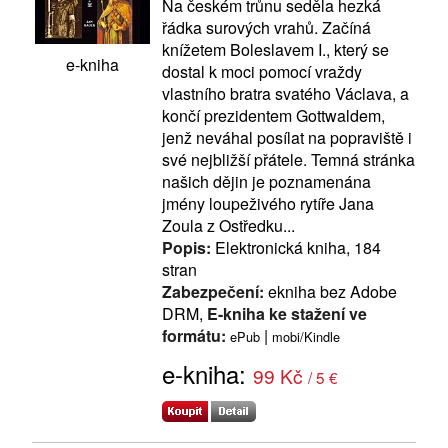
Na českém trůnu seděla hezká
řádka surových vrahů. Začíná
knížetem Boleslavem I., který se
e-kniha
dostal k moci pomocí vraždy
vlastního bratra svatého Václava, a
končí prezidentem Gottwaldem,
jenž neváhal posílat na popraviště i
své nejbližší přátele. Temná stránka
našich dějin je poznamenána
jmény loupeživého rytíře Jana
Zoula z Ostředku...
Popis:
Elektronická kniha, 184
stran
Zabezpečení:
ekniha bez Adobe
DRM,
E-kniha ke stažení ve
formátu:
|
ePub
mobi/Kindle
e-kniha:
99 Kč
/ 5 €