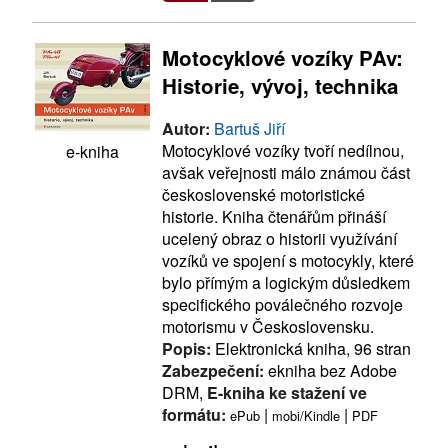
Motocyklové vozíky PAv:
Historie, vývoj, technika
Autor:
Bartuš Jiří
Motocyklové vozíky tvoří nedílnou,
e-kniha
avšak veřejnosti málo známou část
československé motoristické
historie. Kniha čtenářům přináší
ucelený obraz o historii využívání
vozíků ve spojení s motocykly, které
bylo přímým a logickým důsledkem
specifického poválečného rozvoje
motorismu v Československu.
Popis:
Elektronická kniha, 96 stran
Zabezpečení:
ekniha bez Adobe
DRM,
E-kniha ke stažení ve
formátu:
|
|
ePub
mobi/Kindle
PDF