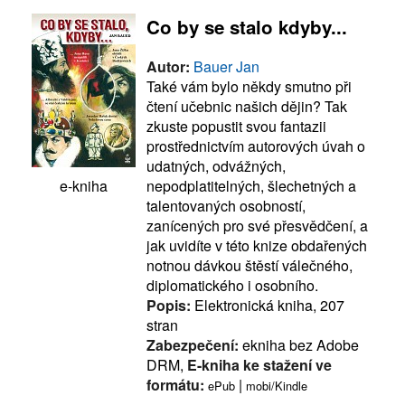
Co by se stalo kdyby...
Autor:
Bauer Jan
Také vám bylo někdy smutno při
čtení učebnic našich dějin? Tak
zkuste popustit svou fantazii
prostřednictvím autorových úvah o
udatných, odvážných,
nepodplatitelných, šlechetných a
e-kniha
talentovaných osobností,
zanícených pro své přesvědčení, a
jak uvidíte v této knize obdařených
notnou dávkou štěstí válečného,
diplomatického i osobního.
Popis:
Elektronická kniha, 207
stran
Zabezpečení:
ekniha bez Adobe
DRM,
E-kniha ke stažení ve
formátu:
|
ePub
mobi/Kindle