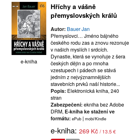
Hříchy a vášně
přemyslovských králů
Autor:
Bauer Jan
Přemyslovci… Jméno bájného
českého rodu zas a znovu rezonuje
v našich myslích i srdcích.
Dynastie, která se vynořuje z šera
e-kniha
českých dějin a po mnoha
vzestupech i pádech se stává
jedním z nejvýznamnějších
stavebních prvků naší historie...
Popis:
Elektronická kniha, 240
stran
Zabezpečení:
ekniha bez Adobe
DRM,
E-kniha ke stažení ve
formátu:
|
ePub
mobi/Kindle
e-kniha:
269 Kč
/ 13.5 €