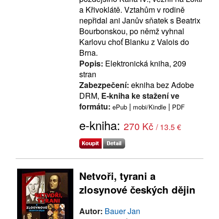
a Křivoklátě. Vztahům v rodině
nepřidal ani Janův sňatek s Beatrix
Bourbonskou, po němž vyhnal
Karlovu choť Blanku z Valois do
Brna.
Popis:
Elektronická kniha, 209
stran
Zabezpečení:
ekniha bez Adobe
DRM,
E-kniha ke stažení ve
formátu:
|
|
ePub
mobi/Kindle
PDF
e-kniha:
270 Kč
/ 13.5 €
Netvoři, tyrani a
zlosynové českých dějin
Autor:
Bauer Jan