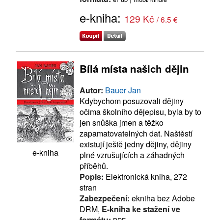
e-kniha:
129 Kč
/ 6.5 €
Bílá místa našich dějin
Autor:
Bauer Jan
Kdybychom posuzovali dějiny
očima školního dějepisu, byla by to
jen snůška jmen a těžko
zapamatovatelných dat. Naštěstí
existují ještě jedny dějiny, dějiny
e-kniha
plné vzrušujících a záhadných
příběhů.
Popis:
Elektronická kniha, 272
stran
Zabezpečení:
ekniha bez Adobe
DRM,
E-kniha ke stažení ve
formátu: