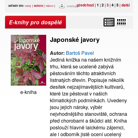
předchozí
|
1
|
2
|
3
|
4
|
5
|
další
seřadit dle:
ceny
|
autora
|
názvu
|
vzestupně
E-knihy pro dospělé
Japonské javory
Autor:
Bartoš Pavel
Jediná knížka na našem knižním
trhu, která se uceleně zabývá
pěstováním těchto atraktivních
listnatých dřevin. Popisuje několik
desítek nejzajímavějších kultivarů,
e-kniha
které lze pěstovat v našich
klimatických podmínkách. Uvedeny
jsou jejich nároky, výběr
nejvhodnějšího stanoviště, ochrana
před chorobami a škůdci atd. Kniha
poslouží hlavně laickému zájemci,
ale i odborník jistě ocení ucelený