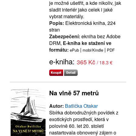
je možné ušetřit, a kde nikoliv, jak
sladit interiér jako celek i jaké
vybrat materiály.
Popis:
Elektronická kniha, 224
stran
Zabezpečení:
ekniha bez Adobe
DRM,
E-kniha ke stažení ve
formátu:
|
|
ePub
mobi/Kindle
PDF
e-kniha:
365 Kč
/ 18.3 €
Na vlně 57 metrů
Autor:
Batlička Otakar
Sbírka dobrodružných povídek z
exotických prostředí, která v
polovině 60. let 20. století
nastartovala obnovený zájem o