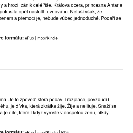
y a hrozil zánik celé říše. Králova dcera, princezna Antaria
kusila opět nastolit rovnováhu. Netuší však, že
arkenem a přemoci je, nebude vůbec jednoduché. Podaří se
ve formátu:
|
ePub
mobi/Kindle
ma. Je to zpověď, která pobaví i rozpláče, povzbudí i
u, je dívka, která zkrátka žije. Žije a nelituje. Snaží se
ka je dítě, které i když vyroste v dospělou ženu, nikdy
ve formátu:
|
|
ePub
mobi/Kindle
PDF