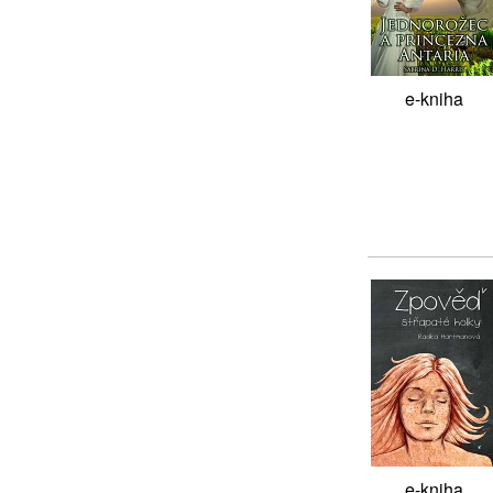
e-kniha
e-kniha