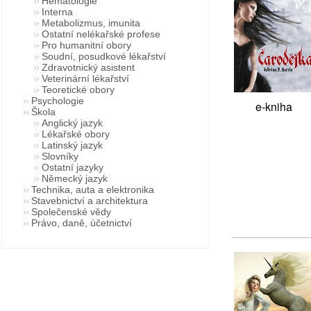
Hematologie
Interna
Metabolizmus, imunita
Ostatní nelékařské profese
Pro humanitní obory
Soudní, posudkové lékařství
Zdravotnický asistent
Veterinární lékařství
Teoretické obory
Psychologie
e-kniha
Škola
Anglický jazyk
Lékařské obory
Latinský jazyk
Slovníky
Ostatní jazyky
Německý jazyk
Technika, auta a elektronika
Stavebnictví a architektura
Společenské vědy
Právo, daně, účetnictví