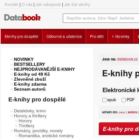
Kontakt
|
O nás
|
Jak nakupovat
|
Jak číst eknihy
Eknihy pro dospělé
Odborné a učebnice
Pro děti
⭐ Novinky
Jste na:
databook.cz
NOVINKY
BESTSELLERY
NEJPRODÁVANĚJŠÍ E-KNIHY
E-knihy 
E-knihy od 49 Kč
Zlevněné zboží
E-knihy zdarma
Elektronické k
Seznam autorů
E-knihy pro dospělé
epub
PDF
Detektivky, krimi
seřadit dle:
ceny
|
autora
Horory a thrillery
Horory
Thrillery
E-knihy pro 
Romány, povídky, novely
Romantika, erotické romány