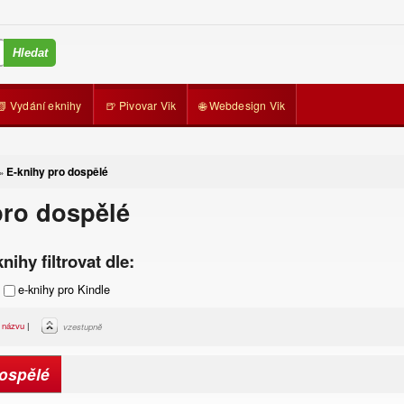
📗 Vydání eknihy
🍺 Pivovar Vik
🌐 Webdesign Vik
E-knihy pro dospělé
»
pro dospělé
nihy filtrovat dle:
e-knihy pro Kindle
|
názvu
|
vzestupně
dospělé