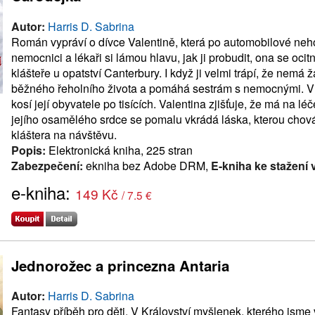
Autor:
Harris D. Sabrina
Román vypráví o dívce Valentině, která po automobilové neh
nemocnici a lékaři si lámou hlavu, jak ji probudit, ona se oc
klášteře u opatství Canterbury. I když ji velmi trápí, že nemá
běžného řeholního života a pomáhá sestrám s nemocnými. V A
kosí její obyvatele po tisících. Valentina zjišťuje, že má na lé
jejího osamělého srdce se pomalu vkrádá láska, kterou chová k
kláštera na návštěvu.
Popis:
Elektronická kniha, 225 stran
Zabezpečení:
ekniha bez Adobe DRM,
E-kniha ke stažení 
e-kniha:
149 Kč
/ 7.5 €
Jednorožec a princezna Antaria
Autor:
Harris D. Sabrina
Fantasy příběh pro děti. V Království myšlenek, kterého jsme