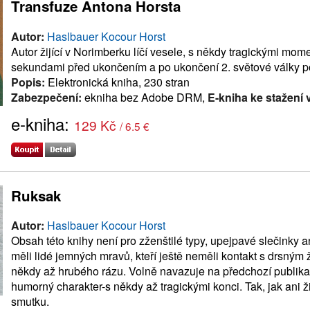
Transfuze Antona Horsta
Autor:
Haslbauer Kocour Horst
Autor žijící v Norimberku líčí vesele, s někdy tragickými mome
sekundami před ukončením a po ukončení 2. světové války p
Popis:
Elektronická kniha, 230 stran
Zabezpečení:
ekniha bez Adobe DRM,
E-kniha ke stažení 
e-kniha:
129 Kč
/ 6.5 €
Ruksak
Autor:
Haslbauer Kocour Horst
Obsah této knihy není pro zženštilé typy, upejpavé slečinky an
měli lidé jemných mravů, kteří ještě neměli kontakt s drsným 
někdy až hrubého rázu. Volně navazuje na předchozí publikaci
humorný charakter-s někdy až tragickými konci. Tak, jak ani 
smutku.