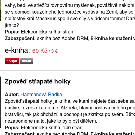
váhy, bedlivě střežící rovnováhu myšlenek, povážlivě naklonil
se s pomocí kouzelného jednorožce vydává na Zemi, aby se po
nelítostný král Masakrus spojil své síly s vládcem temnot D
jim to?
Popis:
Elektronická kniha, stran
Zabezpečení:
ekniha bez Adobe DRM,
E-kniha ke stažení 
e-kniha:
60 Kč
/ 3 €
Zpověď střapaté holky
Autor:
Hartmanová Radka
Zpověď střapaté holky je kniha, ve které najdete část sebe sa
naštve, rozněžní a dojme. Alžběta, hlavní postava celého příběh
brát věci, tak jak přichází, a pochopit je zkrátka po svém. Bět
nezapomene na to, jaké to bylo být dítětem.
Popis:
Elektronická kniha, 140 stran
Zabezpečení:
ekniha bez Adobe DRM,
E-kniha ke stažení 