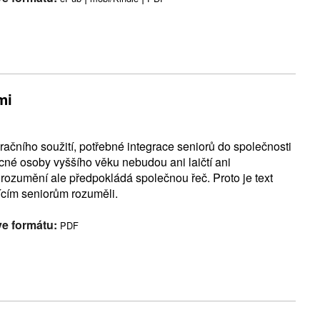
mi
čního soužití, potřebné integrace seniorů do společnosti
cné osoby vyššího věku nebudou ani laičtí ani
Porozumění ale předpokládá společnou řeč. Proto je text
ícím seniorům rozuměli.
ve formátu:
PDF