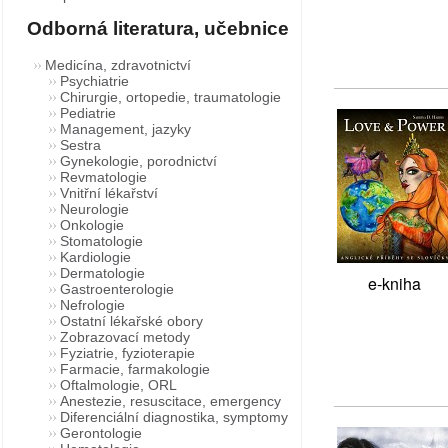
Odborná literatura, učebnice
Medicína, zdravotnictví
Psychiatrie
Chirurgie, ortopedie, traumatologie
Pediatrie
Management, jazyky
Sestra
Gynekologie, porodnictví
Revmatologie
Vnitřní lékařství
Neurologie
Onkologie
Stomatologie
Kardiologie
Dermatologie
e-kniha
Gastroenterologie
Nefrologie
Ostatní lékařské obory
Zobrazovací metody
Fyziatrie, fyzioterapie
Farmacie, farmakologie
Oftalmologie, ORL
Anestezie, resuscitace, emergency
Diferenciální diagnostika, symptomy
Gerontologie