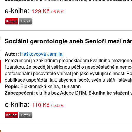
e-kniha:
129 Kč
/ 6.5 €
Sociální gerontologie aneb Senioři mezi ná
Autor:
Haškovcová Jarmila
Porozumění je základním předpokladem kvalitního mezigenera
i zárukou, že pozdější vstřícnou péči o nesoběstačné a nemo
profesionální pečovatelé vnímat jen jako vysilující činnost. 
publikace uspořádán tak, abychom sobě, svému stáří i stávaj
Popis:
Elektronická kniha, 194 stran
Zabezpečení:
ekniha bez Adobe DRM,
E-kniha ke stažení 
e-kniha:
110 Kč
/ 5.5 €