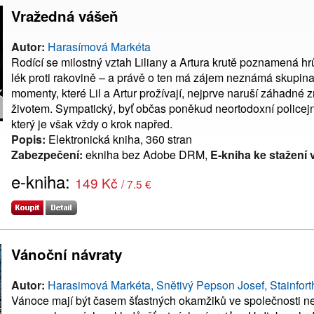
Vražedná vášeň
Autor:
Harasímová Markéta
Rodící se milostný vztah Liliany a Artura krutě poznamená hrůz
lék proti rakovině – a právě o ten má zájem neznámá skupina 
momenty, které Lil a Artur prožívají, nejprve naruší záhadné z
životem. Sympatický, byť občas poněkud neortodoxní policejní
který je však vždy o krok napřed.
Popis:
Elektronická kniha, 360 stran
Zabezpečení:
ekniha bez Adobe DRM,
E-kniha ke stažení 
e-kniha:
149 Kč
/ 7.5 €
Vánoční návraty
Autor:
Harasimová Markéta, Snětivý Pepson Josef, Stainfor
Vánoce mají být časem šťastných okamžiků ve společnosti ne