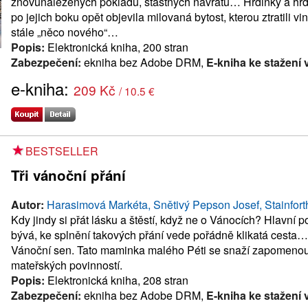
znovunalezených pokladů, šťastných návratů… Hrdinky a hrdinov
po jejich boku opět objevila milovaná bytost, kterou ztratili vi
stále „něco nového“…
Popis:
Elektronická kniha, 200 stran
Zabezpečení:
ekniha bez Adobe DRM,
E-kniha ke stažení 
e-kniha:
209 Kč
/ 10.5 €
BESTSELLER
Tři vánoční přání
Autor:
Harasimová Markéta, Snětivý Pepson Josef, Stainfor
Kdy jindy si přát lásku a štěstí, když ne o Vánocích? Hlavní p
bývá, ke splnění takových přání vede pořádně klikatá cest
Vánoční sen. Tato maminka malého Péti se snaží zapomenout 
mateřských povinností.
Popis:
Elektronická kniha, 208 stran
Zabezpečení:
ekniha bez Adobe DRM,
E-kniha ke stažení 