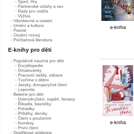
Sport, Hry
Partnerské vztahy a sex
Rady pro rodiče
Výživa
Všeobecné a ostatní
Umění a kultura
e-kniha
Poezie
Osobní rozvoj
Počítačová literatura
E-knihy pro děti
Populárně naučná pro děti
Encyklopedie
Omalovánky
Pracovní sešity, zábava
Tvoříme s dětmi
Jazyky, dvoujazyčné čtení
Leporela
Beletrie pro děti
Dobrodružství, napětí, fantasy
Říkadla, básničky
Pohádky
Příběhy, deníky
Čtení s poučením
e-kniha
Komiksy
První čtení
Doplňkové učebnice