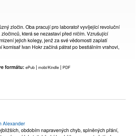
ný zločin. Oba pracují pro laboratoř vyvíjející revoluční
zločinců, která se nezastaví před ničím. Vzrušující
mizení jejich kolegy, jenž za své vědomosti zaplatí
 komisař Ivan Hokr začíná pátrat po bestiálním vrahovi,
ve formátu:
|
|
ePub
mobi/Kindle
PDF
th Alexander
jbližších, obdobím napravených chyb, splněných přání,