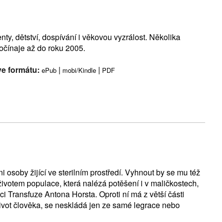
nty, dětství, dospívání i věkovou vyzrálost. Několika
očínaje až do roku 2005.
ve formátu:
|
|
ePub
mobi/Kindle
PDF
i osoby žijící ve sterilním prostředí. Vyhnout by se mu též
životem populace, která nalézá potěšení i v maličkostech,
 Transfuze Antona Horsta. Oproti ní má z větší části
život člověka, se neskládá jen ze samé legrace nebo