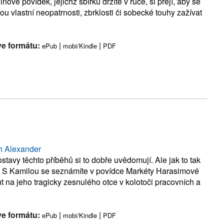
é povídek, jejichž sbírku držíte v ruce, si přejí, aby se
nou vlastní neopatrnosti, zbrklosti či sobecké touhy zažívat
ve formátu:
|
|
ePub
mobi/Kindle
PDF
th Alexander
ostavy těchto příběhů si to dobře uvědomují. Ale jak to tak
a… S Kamilou se seznámíte v povídce Markéty Harasimové
na jeho tragicky zesnulého otce v kolotoči pracovních a
ve formátu:
|
|
ePub
mobi/Kindle
PDF