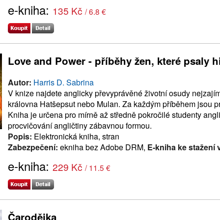
e-kniha:
135 Kč
/ 6.8 €
Love and Power - příběhy žen, které psaly hi
Autor:
Harris D. Sabrina
V knize najdete anglicky převyprávěné životní osudy nejzají
královna Hatšepsut nebo Mulan. Za každým příběhem jsou pr
Kniha je určena pro mírně až středně pokročilé studenty angli
procvičování angličtiny zábavnou formou.
Popis:
Elektronická kniha, stran
Zabezpečení:
ekniha bez Adobe DRM,
E-kniha ke stažení 
e-kniha:
229 Kč
/ 11.5 €
Čarodějka