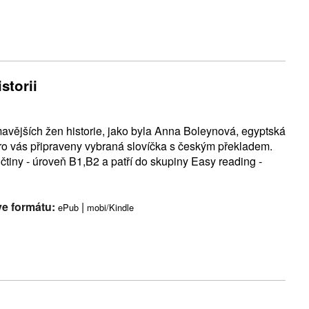
storii
mavějších žen historie, jako byla Anna Boleynová, egyptská
o vás připraveny vybraná slovíčka s českým překladem.
čtiny - úroveň B1,B2 a patří do skupiny Easy reading -
ve formátu:
|
ePub
mobi/Kindle