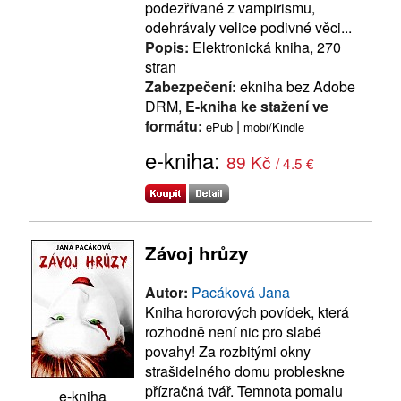
podezřívané z vampirismu,
odehrávaly velice podivné věci...
Popis:
Elektronická kniha, 270
stran
Zabezpečení:
ekniha bez Adobe
DRM,
E-kniha ke stažení ve
formátu:
|
ePub
mobi/Kindle
e-kniha:
89 Kč
/ 4.5 €
Závoj hrůzy
Autor:
Pacáková Jana
Kniha hororových povídek, která
rozhodně není nic pro slabé
povahy! Za rozbitými okny
strašidelného domu probleskne
přízračná tvář. Temnota pomalu
e-kniha