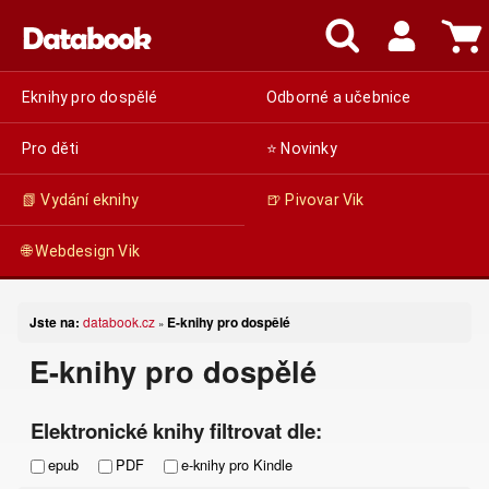
Eknihy pro dospělé
Odborné a učebnice
Pro děti
⭐ Novinky
📗 Vydání eknihy
🍺 Pivovar Vik
🌐 Webdesign Vik
Jste na:
databook.cz
E-knihy pro dospělé
»
E-knihy pro dospělé
Elektronické knihy filtrovat dle:
epub
PDF
e-knihy pro Kindle