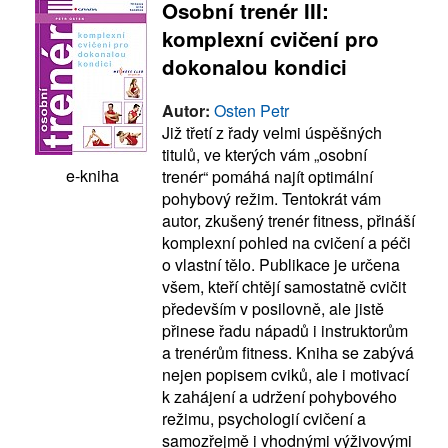
Osobní trenér III:
komplexní cvičení pro
dokonalou kondici
Autor:
Osten Petr
Již třetí z řady velmi úspěšných
titulů, ve kterých vám „osobní
e-kniha
trenér“ pomáhá najít optimální
pohybový režim. Tentokrát vám
autor, zkušený trenér fitness, přináší
komplexní pohled na cvičení a péči
o vlastní tělo. Publikace je určena
všem, kteří chtějí samostatně cvičit
především v posilovně, ale jistě
přinese řadu nápadů i instruktorům
a trenérům fitness. Kniha se zabývá
nejen popisem cviků, ale i motivací
k zahájení a udržení pohybového
režimu, psychologií cvičení a
samozřejmě i vhodnými výživovými