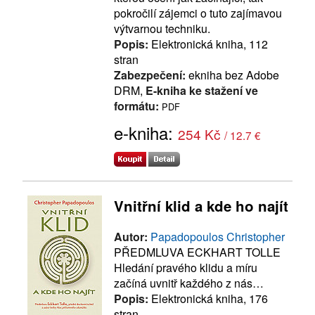
pokročilí zájemci o tuto zajímavou
výtvarnou techniku.
Popis:
Elektronická kniha, 112
stran
Zabezpečení:
ekniha bez Adobe
DRM,
E-kniha ke stažení ve
formátu:
PDF
e-kniha:
254 Kč
/ 12.7 €
Vnitřní klid a kde ho najít
Autor:
Papadopoulos Christopher
PŘEDMLUVA ECKHART TOLLE
Hledání pravého klidu a míru
začíná uvnitř každého z nás…
Popis:
Elektronická kniha, 176
stran