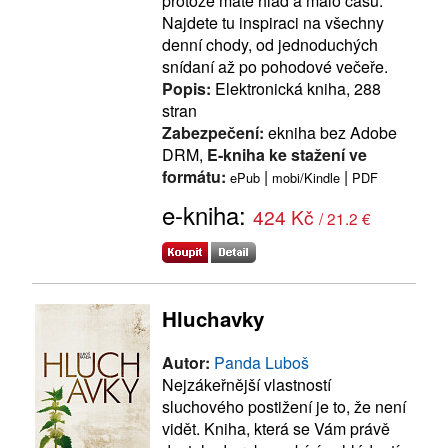
protože máte hlad a málo času.
Najdete tu inspiraci na všechny
denní chody, od jednoduchých
snídaní až po pohodové večeře.
Popis:
Elektronická kniha, 288
stran
Zabezpečení:
ekniha bez Adobe
DRM,
E-kniha ke stažení ve
formátu:
|
|
ePub
mobi/Kindle
PDF
e-kniha:
424 Kč
/ 21.2 €
Hluchavky
Autor:
Panda Luboš
Nejzákeřnější vlastností
sluchového postižení je to, že není
vidět. Kniha, která se Vám právě