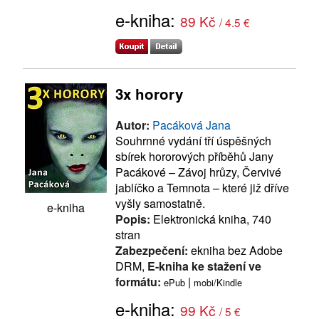
e-kniha:
89 Kč
/ 4.5 €
3x horory
Autor:
Pacáková Jana
Souhrnné vydání tří úspěšných
sbírek hororových příběhů Jany
Pacákové – Závoj hrůzy, Červivé
jablíčko a Temnota – které již dříve
vyšly samostatně.
e-kniha
Popis:
Elektronická kniha, 740
stran
Zabezpečení:
ekniha bez Adobe
DRM,
E-kniha ke stažení ve
formátu:
|
ePub
mobi/Kindle
e-kniha:
99 Kč
/ 5 €