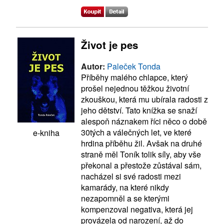
Život je pes
Autor:
Paleček Tonda
Příběhy malého chlapce, který
prošel nejednou těžkou životní
zkouškou, která mu ubírala radosti z
jeho dětství. Tato knížka se snaží
alespoň náznakem říci něco o době
30tých a válečných let, ve které
e-kniha
hrdina příběhu žil. Avšak na druhé
straně měl Toník tolik síly, aby vše
překonal a přestože zůstával sám,
nacházel si své radosti mezi
kamarády, na které nikdy
nezapomněl a se kterými
kompenzoval negativa, která jej
provázela od narození, až do