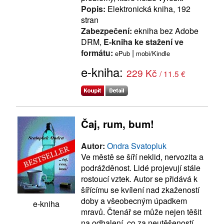
Popis:
Elektronická kniha, 192
stran
Zabezpečení:
ekniha bez Adobe
DRM,
E-kniha ke stažení ve
formátu:
|
ePub
mobi/Kindle
e-kniha:
229 Kč
/ 11.5 €
Čaj, rum, bum!
Autor:
Ondra Svatopluk
Ve městě se šíří neklid, nervozita a
podrážděnost. Lidé projevují stále
rostoucí vztek. Autor se přidává k
šířícímu se kvílení nad zkažeností
doby a všeobecným úpadkem
e-kniha
mravů. Čtenář se může nejen těšit
na odhalení, co za neutěšeností