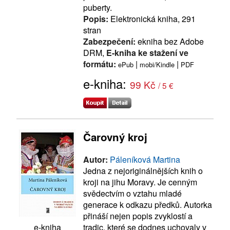
puberty.
Popis:
Elektronická kniha, 291
stran
Zabezpečení:
ekniha bez Adobe
DRM,
E-kniha ke stažení ve
formátu:
|
|
ePub
mobi/Kindle
PDF
e-kniha:
99 Kč
/ 5 €
Čarovný kroj
Autor:
Páleníková Martina
Jedna z nejoriginálnějších knih o
kroji na jihu Moravy. Je cenným
svědectvím o vztahu mladé
generace k odkazu předků. Autorka
přináší nejen popis zvyklostí a
tradic, které se dodnes uchovaly v
e-kniha