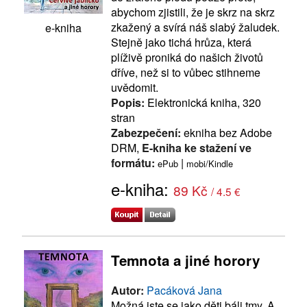
abychom zjistili, že je skrz na skrz
zkažený a svírá náš slabý žaludek.
e-kniha
Stejně jako tichá hrůza, která
plíživě proniká do našich životů
dříve, než si to vůbec stihneme
uvědomit.
Popis:
Elektronická kniha, 320
stran
Zabezpečení:
ekniha bez Adobe
DRM,
E-kniha ke stažení ve
formátu:
|
ePub
mobi/Kindle
e-kniha:
89 Kč
/ 4.5 €
Temnota a jiné horory
Autor:
Pacáková Jana
Možná jste se jako děti báli tmy. A