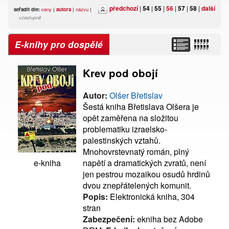
předchozí
|
54
|
55
|
56
|
57
|
58
|
další
seřadit dle:
ceny
|
autora
|
názvu
|
vzestupně
E-knihy pro dospělé
Krev pod obojí
Autor:
Olšer Břetislav
Šestá kniha Břetislava Olšera je
opět zaměřena na složitou
problematiku izraelsko-
palestinských vztahů.
Mnohovrstevnatý román, plný
napětí a dramatických zvratů, není
e-kniha
jen pestrou mozaikou osudů hrdinů
dvou znepřátelených komunit.
Popis:
Elektronická kniha, 304
stran
Zabezpečení:
ekniha bez Adobe