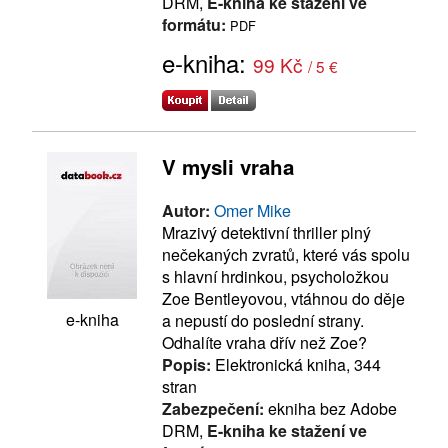
DRM,
E-kniha ke stažení ve
formátu:
PDF
e-kniha:
99 Kč
/ 5 €
V mysli vraha
Autor:
Omer Mike
Mrazivý detektivní thriller plný
nečekaných zvratů, které vás spolu
s hlavní hrdinkou, psycholožkou
Zoe Bentleyovou, vtáhnou do děje
e-kniha
a nepustí do poslední strany.
Odhalíte vraha dřív než Zoe?
Popis:
Elektronická kniha, 344
stran
Zabezpečení:
ekniha bez Adobe
DRM,
E-kniha ke stažení ve