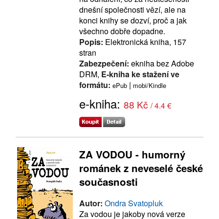
dnešní společnosti vězí, ale na
konci knihy se dozví, proč a jak
všechno dobře dopadne.
Popis:
Elektronická kniha, 157
stran
Zabezpečení:
ekniha bez Adobe
DRM,
E-kniha ke stažení ve
formátu:
|
ePub
mobi/Kindle
e-kniha:
88 Kč
/ 4.4 €
ZA VODOU - humorný
románek z neveselé české
současnosti
Autor:
Ondra Svatopluk
Za vodou je jakoby nová verze