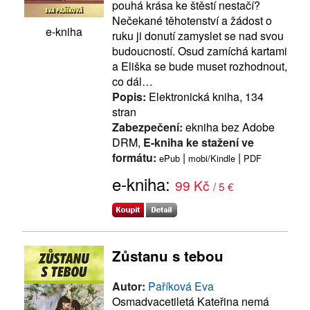
pouhá krása ke štěstí nestačí?
Nečekané těhotenství a žádost o
e-kniha
ruku ji donutí zamyslet se nad svou
budoucností. Osud zamíchá kartami
a Eliška se bude muset rozhodnout,
co dál…
Popis:
Elektronická kniha, 134
stran
Zabezpečení:
ekniha bez Adobe
DRM,
E-kniha ke stažení ve
formátu:
|
|
ePub
mobi/Kindle
PDF
e-kniha:
99 Kč
/ 5 €
Zůstanu s tebou
Autor:
Paříková Eva
Osmadvacetiletá Kateřina nemá