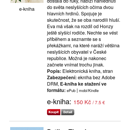
dostala do ruky, nabízí nahlédnutí
do světa neslyšících očima dvou
e-kniha
hlavních hrdinů. Spojuje je
skutečnost, že se oba narodili hluší.
Eva má však na rozdíl od Honzy
ještě slyšící rodiče. Nechte se vést
příběhem a seznamte se s
překážkami, na které naráží většina
neslyšících obyvatel v České
republice. Možná je nakonec
začnete vnímat trochu jinak.
Popis:
Elektronická kniha, stran
Zabezpečení:
ekniha bez Adobe
DRM,
E-kniha ke stažení ve
formátu:
|
ePub
mobi/Kindle
e-kniha:
150 Kč
/ 7.5 €