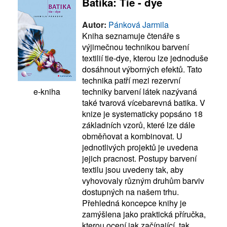
Batika: Tie - dye
Autor:
Pánková Jarmila
Kniha seznamuje čtenáře s
výjimečnou technikou barvení
textilií tie-dye, kterou lze jednoduše
dosáhnout výborných efektů. Tato
technika patří mezi rezervní
techniky barvení látek nazývaná
e-kniha
také tvarová vícebarevná batika. V
knize je systematicky popsáno 18
základních vzorů, které lze dále
obměňovat a kombinovat. U
jednotlivých projektů je uvedena
jejich pracnost. Postupy barvení
textilu jsou uvedeny tak, aby
vyhovovaly různým druhům barviv
dostupných na našem trhu.
Přehledná koncepce knihy je
zamýšlena jako praktická příručka,
kterou ocení jak začínající, tak