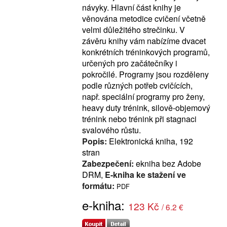
návyky. Hlavní část knihy je
věnována metodice cvičení včetně
velmi důležitého strečinku. V
závěru knihy vám nabízíme dvacet
konkrétních tréninkových programů,
určených pro začátečníky i
pokročilé. Programy jsou rozděleny
podle různých potřeb cvičících,
např. speciální programy pro ženy,
heavy duty trénink, silově-objemový
trénink nebo trénink při stagnaci
svalového růstu.
Popis:
Elektronická kniha, 192
stran
Zabezpečení:
ekniha bez Adobe
DRM,
E-kniha ke stažení ve
formátu:
PDF
e-kniha:
123 Kč
/ 6.2 €