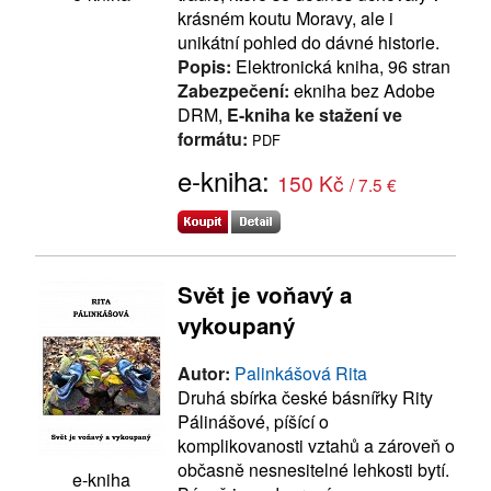
krásném koutu Moravy, ale i
unikátní pohled do dávné historie.
Popis:
Elektronická kniha, 96 stran
Zabezpečení:
ekniha bez Adobe
DRM,
E-kniha ke stažení ve
formátu:
PDF
e-kniha:
150 Kč
/ 7.5 €
Svět je voňavý a
vykoupaný
Autor:
Palinkášová Rita
Druhá sbírka české básnířky Rity
Pálinášové, píšící o
komplikovanosti vztahů a zároveň o
občasně nesnesitelné lehkosti bytí.
e-kniha