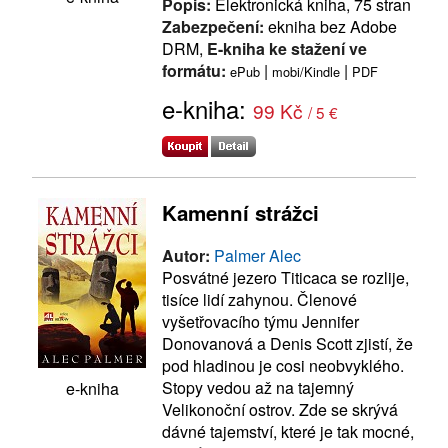
Popis:
Elektronická kniha, 75 stran
Zabezpečení:
ekniha bez Adobe
DRM,
E-kniha ke stažení ve
formátu:
|
|
ePub
mobi/Kindle
PDF
e-kniha:
99 Kč
/ 5 €
Kamenní strážci
Autor:
Palmer Alec
Posvátné jezero Titicaca se rozlije,
tisíce lidí zahynou. Členové
vyšetřovacího týmu Jennifer
Donovanová a Denis Scott zjistí, že
pod hladinou je cosi neobvyklého.
Stopy vedou až na tajemný
e-kniha
Velikonoční ostrov. Zde se skrývá
dávné tajemství, které je tak mocné,