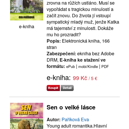
zrovna na růžích ustláno. Musí se
vypořádat s tragickou minulostí a
začít znovu. Do života jí vstoupí
sympatický mladý muž, jenže Katka
e-kniha
má tajemství z minulosti. Dokáže
mu ho prozradit?
Popis:
Elektronická kniha, 166
stran
Zabezpečení:
ekniha bez Adobe
DRM,
E-kniha ke stažení ve
formátu:
|
|
ePub
mobi/Kindle
PDF
e-kniha:
99 Kč
/ 5 €
Sen o velké lásce
Autor:
Paříková Eva
Young adult romantika.Hlavní