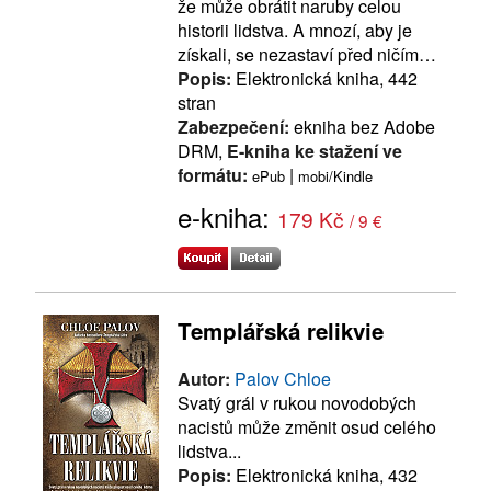
že může obrátit naruby celou
historii lidstva. A mnozí, aby je
získali, se nezastaví před ničím…
Popis:
Elektronická kniha, 442
stran
Zabezpečení:
ekniha bez Adobe
DRM,
E-kniha ke stažení ve
formátu:
|
ePub
mobi/Kindle
e-kniha:
179 Kč
/ 9 €
Templářská relikvie
Autor:
Palov Chloe
Svatý grál v rukou novodobých
nacistů může změnit osud celého
lidstva...
Popis:
Elektronická kniha, 432