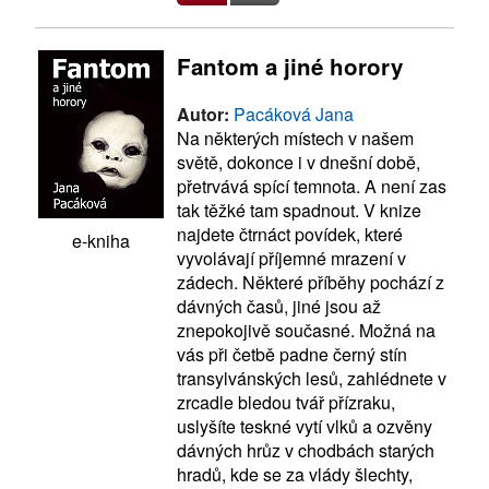
Fantom a jiné horory
Autor:
Pacáková Jana
Na některých místech v našem
světě, dokonce i v dnešní době,
přetrvává spící temnota. A není zas
tak těžké tam spadnout. V knize
najdete čtrnáct povídek, které
e-kniha
vyvolávají příjemné mrazení v
zádech. Některé příběhy pochází z
dávných časů, jiné jsou až
znepokojivě současné. Možná na
vás při četbě padne černý stín
transylvánských lesů, zahlédnete v
zrcadle bledou tvář přízraku,
uslyšíte teskné vytí vlků a ozvěny
dávných hrůz v chodbách starých
hradů, kde se za vlády šlechty,