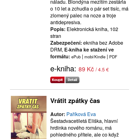
náladu. Blondýna mezitím zestárla
o 10 let a zchudla o pár set tisíc, má
zlomený palec na noze a troje
antidepresiva.
Popis:
Elektronická kniha, 102
stran
Zabezpečení:
ekniha bez Adobe
DRM,
E-kniha ke stažení ve
formátu:
|
|
ePub
mobi/Kindle
PDF
e-kniha:
89 Kč
/ 4.5 €
Vrátit zpátky čas
Autor:
Paříková Eva
Šestadvacetiletá Eliška, hlavní
hrdinka nového románu, má
pohledného přítele, ale co když