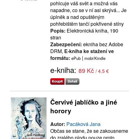
pohlcuje váš svět a možná vás
napadne, co se v ní asi skrývá... Je
úplněk a nad opuštěným
pohřebištěm tančí pokřivené stíny
Popis:
Elektronická kniha, 190
stran
Zabezpečení:
ekniha bez Adobe
DRM,
E-kniha ke stažení ve
formátu:
|
ePub
mobi/Kindle
e-kniha:
89 Kč
/ 4.5 €
Červivé jablíčko a jiné
horory
Autor:
Pacáková Jana
Občas se stane, že se zakousneme
do zralého plodu pouze proto,