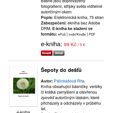
Básně jsou doprovázeny
fotografiemi, střípky světa viditelné
autorčiným okem.
Popis:
Elektronická kniha, 75 stran
Zabezpečení:
ekniha bez Adobe
DRM,
E-kniha ke stažení ve
formátu:
|
|
ePub
mobi/Kindle
PDF
e-kniha:
99 Kč
/ 5 €
Šepoty do dešťů
Autor:
Pálinkášová Rita
Kniha obsahující básničky, veršíky
či krátká zamyšlení a otevřenou
zpověď autorčiným láskám, které
přicházely a odcházely v průběhu
let.
e-kniha