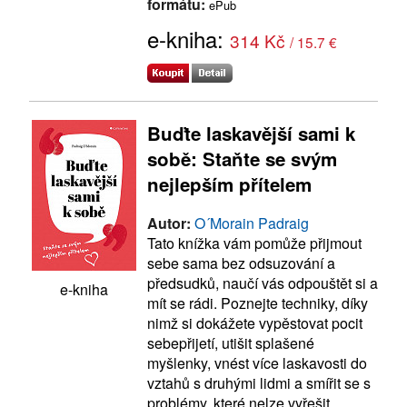
formátu:
ePub
e-kniha:
314 Kč
/ 15.7 €
Buďte laskavější sami k
sobě: Staňte se svým
nejlepším přítelem
Autor:
O´Morain Padraig
Tato knížka vám pomůže přijmout
sebe sama bez odsuzování a
předsudků, naučí vás odpouštět si a
e-kniha
mít se rádi. Poznejte techniky, díky
nimž si dokážete vypěstovat pocit
sebepřijetí, utišit splašené
myšlenky, vnést více laskavosti do
vztahů s druhými lidmi a smířit se s
problémy, které nelze vyřešit.