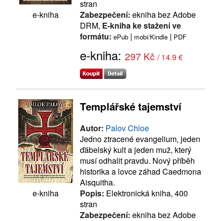
stran
Zabezpečení:
ekniha bez Adobe
e-kniha
DRM,
E-kniha ke stažení ve
formátu:
|
|
ePub
mobi/Kindle
PDF
e-kniha:
297 Kč
/ 14.9 €
Templářské tajemství
Autor:
Palov Chloe
Jedno ztracené evangelium, jeden
ďábelský kult a jeden muž, který
musí odhalit pravdu. Nový příběh
historika a lovce záhad Caedmona
Aisquitha.
Popis:
Elektronická kniha, 400
e-kniha
stran
Zabezpečení:
ekniha bez Adobe