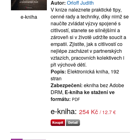
Autor:
Orloff Judith
V knize naleznete praktické tipy,
cenné rady a techniky, díky nimž se
e-kniha
naučíte zvládat výzvy spojené s
citlivostí, stanete se silnějšími a
zároveň si v životě udržíte soucit a
empatii. Zjistíte, jak s citlivostí co
nejlépe zacházet v partnerských
vztazích, pracovních kolektivech i
při výchově dětí.
Popis:
Elektronická kniha, 192
stran
Zabezpečení:
ekniha bez Adobe
DRM,
E-kniha ke stažení ve
formátu:
PDF
e-kniha:
254 Kč
/ 12.7 €