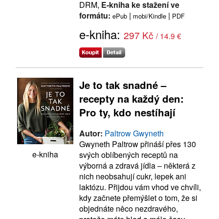
DRM,
E-kniha ke stažení ve
formátu:
|
|
ePub
mobi/Kindle
PDF
e-kniha:
297 Kč
/ 14.9 €
Je to tak snadné –
recepty na každý den:
Pro ty, kdo nestíhají
Autor:
Paltrow Gwyneth
Gwyneth Paltrow přináší přes 130
e-kniha
svých oblíbených receptů na
výborná a zdravá jídla – některá z
nich neobsahují cukr, lepek ani
laktózu. Přijdou vám vhod ve chvíli,
kdy začnete přemýšlet o tom, že si
objednáte něco nezdravého,