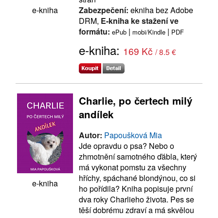
Zabezpečení:
ekniha bez Adobe
e-kniha
DRM,
E-kniha ke stažení ve
formátu:
|
|
ePub
mobi/Kindle
PDF
e-kniha:
169 Kč
/ 8.5 €
Charlie, po čertech milý
andílek
Autor:
Papoušková Mia
Jde opravdu o psa? Nebo o
zhmotnění samotného ďábla, který
má vykonat pomstu za všechny
hříchy, spáchané blondýnou, co si
e-kniha
ho pořídila? Kniha popisuje první
dva roky Charlieho života. Pes se
těší dobrému zdraví a má skvělou