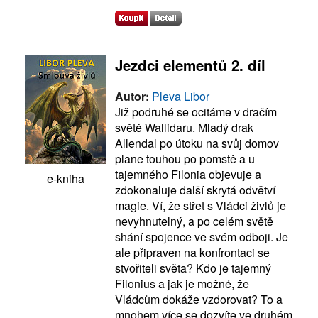
Jezdci elementů 2. díl
Autor:
Pleva Libor
Již podruhé se ocitáme v dračím
světě Wallidaru. Mladý drak
Allendal po útoku na svůj domov
plane touhou po pomstě a u
tajemného Filonia objevuje a
e-kniha
zdokonaluje další skrytá odvětví
magie. Ví, že střet s Vládci živlů je
nevyhnutelný, a po celém světě
shání spojence ve svém odboji. Je
ale připraven na konfrontaci se
stvořiteli světa? Kdo je tajemný
Filonius a jak je možné, že
Vládcům dokáže vzdorovat? To a
mnohem více se dozvíte ve druhém