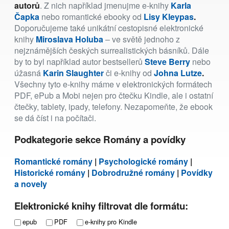
autorů
. Z nich například jmenujme e-knihy
Karla
Čapka
nebo romantické ebooky od
Lisy Kleypas
.
Doporučujeme také unikátní cestopisné elektronické
knihy
Miroslava Holuba
– ve světě jednoho z
nejznámějších českých surrealistických básníků. Dále
by to byl například autor bestsellerů
Steve Berry
nebo
úžasná
Karin Slaughter
či e-knihy od
Johna Lutze
.
Všechny tyto e-knihy máme v elektronických formátech
PDF, ePub a Mobi nejen pro čtečku Kindle, ale i ostatní
čtečky, tablety, ipady, telefony. Nezapomeňte, že ebook
se dá číst i na počítači.
Podkategorie sekce Romány a povídky
Romantické romány
|
Psychologické romány
|
Historické romány
|
Dobrodružné romány
|
Povídky
a novely
Elektronické knihy filtrovat dle formátu:
epub
PDF
e-knihy pro Kindle