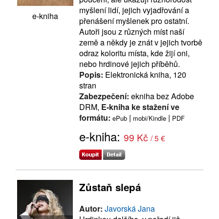
myšlení lidí, jejich vyjadřování a
e-kniha
přenášení myšlenek pro ostatní.
Autoři jsou z různých míst naší
země a někdy je znát v jejich tvorbě
odraz koloritu místa, kde žijí oni,
nebo hrdinové jejich příběhů.
Popis:
Elektronická kniha, 120
stran
Zabezpečení:
ekniha bez Adobe
DRM,
E-kniha ke stažení ve
formátu:
|
|
ePub
mobi/Kindle
PDF
e-kniha:
99 Kč
/ 5 €
Zůstaň slepá
Autor:
Javorská Jana