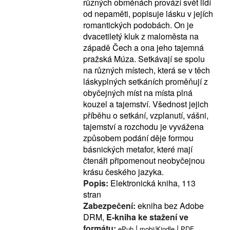
různých obměnách provází svět lidí
od nepaměti, popisuje lásku v jejích
romantických podobách. On je
dvacetiletý kluk z maloměsta na
západě Čech a ona jeho tajemná
pražská Múza. Setkávají se spolu
na různých místech, která se v těch
láskyplných setkáních proměňují z
obyčejných míst na místa plná
kouzel a tajemství. Všednost jejich
příběhu o setkání, vzplanutí, vášni,
tajemství a rozchodu je vyvážena
způsobem podání děje formou
básnických metafor, které mají
čtenáři připomenout neobyčejnou
krásu českého jazyka.
Popis:
Elektronická kniha, 113
stran
Zabezpečení:
ekniha bez Adobe
DRM,
E-kniha ke stažení ve
formátu:
|
|
ePub
mobi/Kindle
PDF