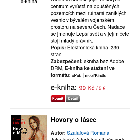
e-kniha
centrum vyrůstá na opuštěných
pozemcích mezi ruinami zaniklých
vesnic v bývalém vojenském
prostoru na severu Čech. Nadace
se jmenuje Lepší svět a v jejím čele
stojí mladý právník.
Popis:
Elektronická kniha, 230
stran
Zabezpečení:
ekniha bez Adobe
DRM,
E-kniha ke stažení ve
formátu:
|
ePub
mobi/Kindle
e-kniha:
99 Kč
/ 5 €
Hovory o lásce
Autor:
Szalaiová Romana
Jako tenká Ariadnina nit nás vede