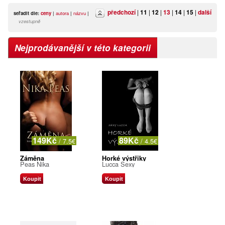
předchozí
|
11
|
12
|
13
|
14
|
15
|
další
seřadit dle:
ceny
|
autora
|
názvu
|
vzestupně
Nejprodávanější v této kategorii
149Kč
89Kč
/ 7.5€
/ 4.5€
Záměna
Horké výstřiky
Peas Nika
Lucca Sexy
Koupit
Koupit