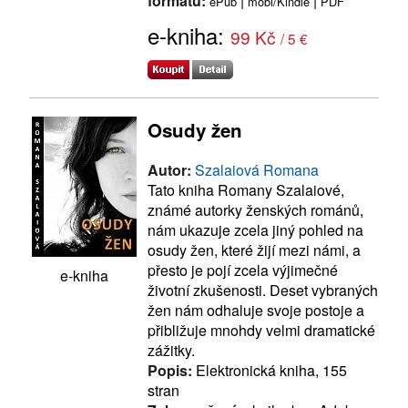
formátu:
|
|
ePub
mobi/Kindle
PDF
e-kniha:
99 Kč
/ 5 €
Osudy žen
Autor:
Szalaiová Romana
Tato kniha Romany Szalaiové,
známé autorky ženských románů,
nám ukazuje zcela jiný pohled na
osudy žen, které žijí mezi námi, a
přesto je pojí zcela výjimečné
e-kniha
životní zkušenosti. Deset vybraných
žen nám odhaluje svoje postoje a
přibližuje mnohdy velmi dramatické
zážitky.
Popis:
Elektronická kniha, 155
stran