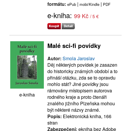
formátu:
|
|
ePub
mobi/Kindle
PDF
e-kniha:
99 Kč
/ 5 €
Malé sci-fi povídky
Autor:
Smola Jaroslav
Děj některých povídek je zasazen
do historicky známých období a to
přináší otázku, zda se to opravdu
mohlo stát? Jiné povídky jsou
rámovány místopisem autorova
e-kniha
rodného kraje a proto čtenáři
znalého jižního Plzeňska mohou
být některé názvy známé.
Popis:
Elektronická kniha, 166
stran
Zabezpečení:
ekniha bez Adobe