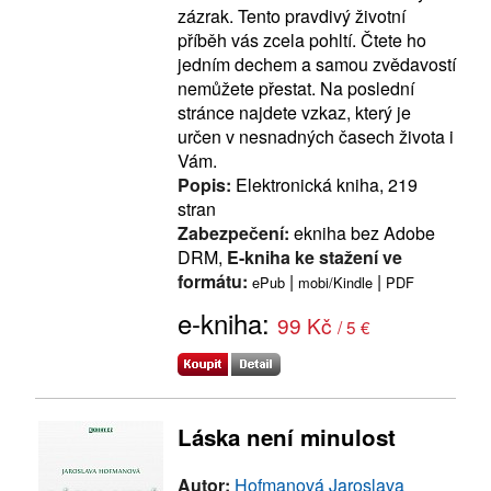
zázrak. Tento pravdivý životní
příběh vás zcela pohltí. Čtete ho
jedním dechem a samou zvědavostí
nemůžete přestat. Na poslední
stránce najdete vzkaz, který je
určen v nesnadných časech života i
Vám.
Popis:
Elektronická kniha, 219
stran
Zabezpečení:
ekniha bez Adobe
DRM,
E-kniha ke stažení ve
formátu:
|
|
ePub
mobi/Kindle
PDF
e-kniha:
99 Kč
/ 5 €
Láska není minulost
Autor:
Hofmanová Jaroslava