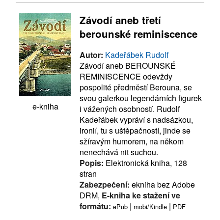
Závodí aneb třetí
berounské reminiscence
Autor:
Kadeřábek Rudolf
Závodí aneb BEROUNSKÉ
REMINISCENCE odevždy
pospolité předměstí Berouna, se
svou galerkou legendárních figurek
e-kniha
i vážených osobností. Rudolf
Kadeřábek vypráví s nadsázkou,
ironií, tu s uštěpačností, jinde se
sžíravým humorem, na někom
nenechává nit suchou.
Popis:
Elektronická kniha, 128
stran
Zabezpečení:
ekniha bez Adobe
DRM,
E-kniha ke stažení ve
formátu:
|
|
ePub
mobi/Kindle
PDF