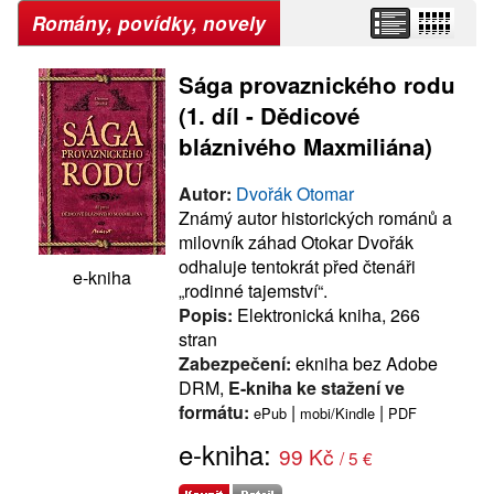
Romány, povídky, novely
Sága provaznického rodu
(1. díl - Dědicové
bláznivého Maxmiliána)
Autor:
Dvořák Otomar
Známý autor historických románů a
milovník záhad Otokar Dvořák
odhaluje tentokrát před čtenáři
e-kniha
„rodinné tajemství“.
Popis:
Elektronická kniha, 266
stran
Zabezpečení:
ekniha bez Adobe
DRM,
E-kniha ke stažení ve
formátu:
|
|
ePub
mobi/Kindle
PDF
e-kniha:
99 Kč
/ 5 €