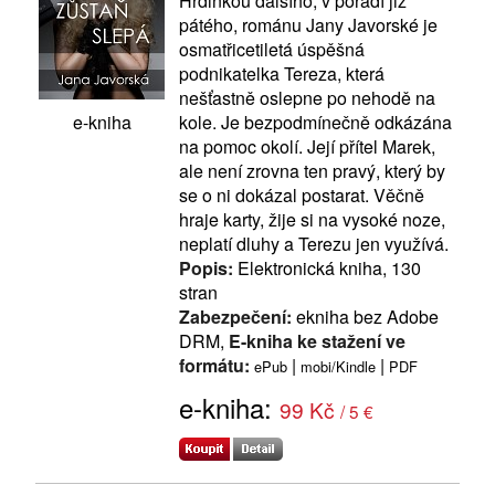
Hrdinkou dalšího, v pořadí již
pátého, románu Jany Javorské je
osmatřicetiletá úspěšná
podnikatelka Tereza, která
nešťastně oslepne po nehodě na
kole. Je bezpodmínečně odkázána
e-kniha
na pomoc okolí. Její přítel Marek,
ale není zrovna ten pravý, který by
se o ni dokázal postarat. Věčně
hraje karty, žije si na vysoké noze,
neplatí dluhy a Terezu jen využívá.
Popis:
Elektronická kniha, 130
stran
Zabezpečení:
ekniha bez Adobe
DRM,
E-kniha ke stažení ve
formátu:
|
|
ePub
mobi/Kindle
PDF
e-kniha:
99 Kč
/ 5 €