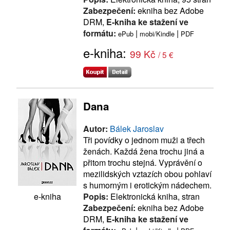
Zabezpečení:
ekniha bez Adobe
DRM,
E-kniha ke stažení ve
formátu:
|
|
ePub
mobi/Kindle
PDF
e-kniha:
99 Kč
/ 5 €
Dana
Autor:
Bálek Jaroslav
Tři povídky o jednom muži a třech
ženách. Každá žena trochu jiná a
přitom trochu stejná. Vyprávění o
mezilidských vztazích obou pohlaví
s humorným i erotickým nádechem.
Popis:
Elektronická kniha, stran
e-kniha
Zabezpečení:
ekniha bez Adobe
DRM,
E-kniha ke stažení ve