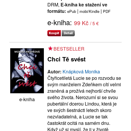
DRM,
E-kniha ke stažení ve
formátu:
|
|
ePub
mobi/Kindle
PDF
e-kniha:
99 Kč
/ 5 €
BESTSELLER
Chci Tě svést
Autor:
Knápková Monika
Čtyřicetiletá Lucie se po rozvodu se
svým manželem Zdeňkem cítí velmi
zraněná a prožívá nejhorší chvíle
svého života. Nerozumí si se svou
e-kniha
pubertální dcerou Lindou, která je
ve svých šestnácti letech skoro
nezvladatelná, a Lucie se tak
častokrát ocitá na samém dnu.
Když už si myslí, že ji v životě