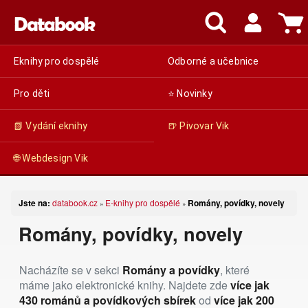
Eknihy pro dospělé
Odborné a učebnice
Pro děti
⭐ Novinky
📗 Vydání eknihy
🍺 Pivovar Vik
🌐 Webdesign Vik
Jste na:
databook.cz
E-knihy pro dospělé
Romány, povídky, novely
»
»
Romány, povídky, novely
Nacházíte se v sekci
Romány a povídky
, které
máme jako elektronické knihy. Najdete zde
více jak
430 románů a povídkových sbírek
od
více jak 200