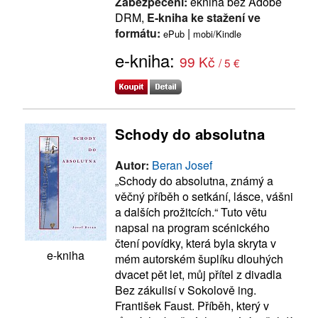
Zabezpečení:
ekniha bez Adobe
DRM,
E-kniha ke stažení ve
formátu:
|
ePub
mobi/Kindle
e-kniha:
99 Kč
/ 5 €
Schody do absolutna
Autor:
Beran Josef
„Schody do absolutna, známý a
věčný příběh o setkání, lásce, vášni
a dalších prožitcích.“ Tuto větu
napsal na program scénického
čtení povídky, která byla skryta v
e-kniha
mém autorském šuplíku dlouhých
dvacet pět let, můj přítel z divadla
Bez zákulisí v Sokolově ing.
František Faust. Příběh, který v