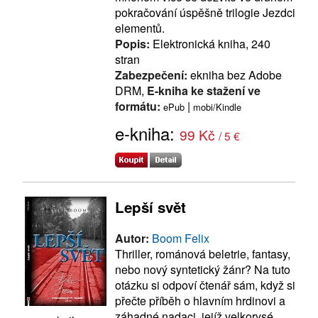
pokračování úspěšně trilogie Jezdci
elementů.
Popis:
Elektronická kniha, 240
stran
Zabezpečení:
ekniha bez Adobe
DRM,
E-kniha ke stažení ve
formátu:
|
ePub
mobi/Kindle
e-kniha:
99 Kč
/ 5 €
Lepší svět
Autor:
Boom Felix
Thriller, románová beletrie, fantasy,
nebo nový syntetický žánr? Na tuto
otázku si odpoví čtenář sám, když si
přečte příběh o hlavním hrdinovi a
záhadné nadaci, jejíž velkorysé