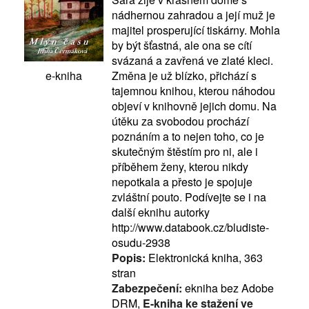
nádhernou zahradou a její muž je
majitel prosperující tiskárny. Mohla
by být šťastná, ale ona se cítí
svázaná a zavřená ve zlaté kleci.
Změna je už blízko, přichází s
e-kniha
tajemnou knihou, kterou náhodou
objeví v knihovně jejich domu. Na
útěku za svobodou prochází
poznáním a to nejen toho, co je
skutečným štěstím pro ni, ale i
příběhem ženy, kterou nikdy
nepotkala a přesto je spojuje
zvláštní pouto. Podívejte se i na
další eknihu autorky
http://www.databook.cz/bludiste-
osudu-2938
Popis:
Elektronická kniha, 363
stran
Zabezpečení:
ekniha bez Adobe
DRM,
E-kniha ke stažení ve