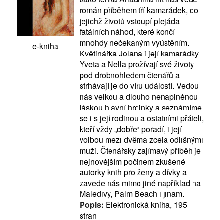
román příběhem tří kamarádek, do
jejichž životů vstoupí plejáda
fatálních náhod, které končí
mnohdy nečekaným vyústěním.
e-kniha
Květinářka Jolana i její kamarádky
Yveta a Nella prožívají své životy
pod drobnohledem čtenářů a
strhávají je do víru událostí. Vedou
nás velkou a dlouho nenaplněnou
láskou hlavní hrdinky a seznámíme
se i s její rodinou a ostatními přáteli,
kteří vždy „dobře“ poradí, i její
volbou mezi dvěma zcela odlišnými
muži. Čtenářsky zajímavý příběh je
nejnovějším počinem zkušené
autorky knih pro ženy a dívky a
zavede nás mimo jiné například na
Maledivy, Palm Beach i jinam.
Popis:
Elektronická kniha, 195
stran