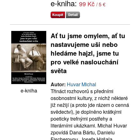
e-kniha:
99 Kč
/ 5 €
Ať tu jsme omylem, ať tu
nastavujeme uši nebo
hledáme hajzl, jsme tu
pro velké naslouchání
světa
Autor:
Huvar Michal
e-kniha
Třináct rozhovorů s předními
osobnostmi kultury, z nichž některé
již nežijí (a proto jde rázem o cenná
svědectví), je doplněno krátkými
poeticky trefnými postřehy a
literárními ukázkami. Michal Huvar
zpovídá Dana Bártu, Danielu
Fischerovou, Josefa Hiršala,