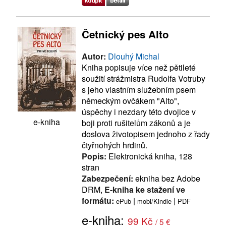
Četnický pes Alto
Autor:
Dlouhý Michal
Kniha popisuje více než pětileté
soužití strážmistra Rudolfa Votruby
s jeho vlastním služebním psem
německým ovčákem "Alto",
úspěchy i nezdary této dvojice v
e-kniha
boji proti rušitelům zákonů a je
doslova životopisem jednoho z řady
čtyřnohých hrdinů.
Popis:
Elektronická kniha, 128
stran
Zabezpečení:
ekniha bez Adobe
DRM,
E-kniha ke stažení ve
formátu:
|
|
ePub
mobi/Kindle
PDF
e-kniha:
99 Kč
/ 5 €