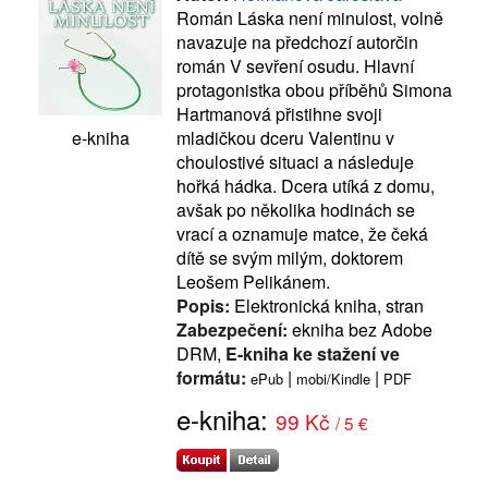
Román Láska není minulost, volně
navazuje na předchozí autorčin
román V sevření osudu. Hlavní
protagonistka obou příběhů Simona
Hartmanová přistihne svoji
mladičkou dceru Valentinu v
e-kniha
choulostivé situaci a následuje
hořká hádka. Dcera utíká z domu,
avšak po několika hodinách se
vrací a oznamuje matce, že čeká
dítě se svým milým, doktorem
Leošem Pelikánem.
Popis:
Elektronická kniha, stran
Zabezpečení:
ekniha bez Adobe
DRM,
E-kniha ke stažení ve
formátu:
|
|
ePub
mobi/Kindle
PDF
e-kniha:
99 Kč
/ 5 €