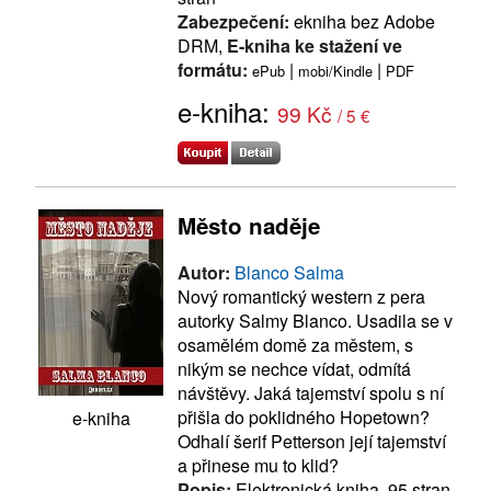
Zabezpečení:
ekniha bez Adobe
DRM,
E-kniha ke stažení ve
formátu:
|
|
ePub
mobi/Kindle
PDF
e-kniha:
99 Kč
/ 5 €
Město naděje
Autor:
Blanco Salma
Nový romantický western z pera
autorky Salmy Blanco. Usadila se v
osamělém domě za městem, s
nikým se nechce vídat, odmítá
návštěvy. Jaká tajemství spolu s ní
přišla do poklidného Hopetown?
e-kniha
Odhalí šerif Petterson její tajemství
a přinese mu to klid?
Popis:
Elektronická kniha, 95 stran