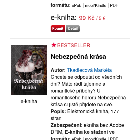
formátu:
|
|
ePub
mobi/Kindle
PDF
e-kniha:
99 Kč
/ 5 €
BESTSELLER
Nebezpečná krása
Autor:
Tkadlecová Markéta
Chcete se odpoutat od všedních
dní? Máte rádi tajemné a
romantické příběhy? U
romantického hororu Nebezpečná
e-kniha
krása si jistě přijdete na své.
Popis:
Elektronická kniha, 177
stran
Zabezpečení:
ekniha bez Adobe
DRM,
E-kniha ke stažení ve
formátu:
|
|
ePub
mobi/Kindle
PDF