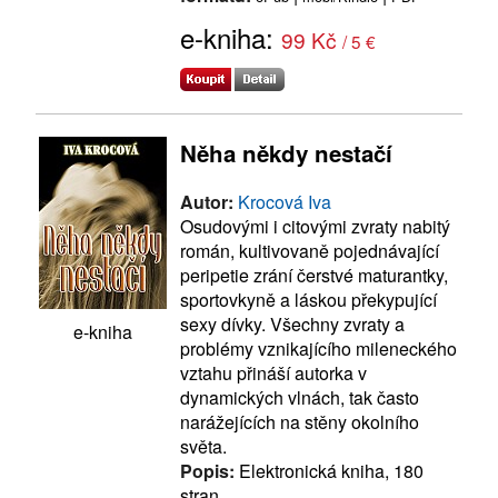
e-kniha:
99 Kč
/ 5 €
Něha někdy nestačí
Autor:
Krocová Iva
Osudovými i citovými zvraty nabitý
román, kultivovaně pojednávající
peripetie zrání čerstvé maturantky,
sportovkyně a láskou překypující
sexy dívky. Všechny zvraty a
e-kniha
problémy vznikajícího mileneckého
vztahu přináší autorka v
dynamických vlnách, tak často
narážejících na stěny okolního
světa.
Popis:
Elektronická kniha, 180
stran