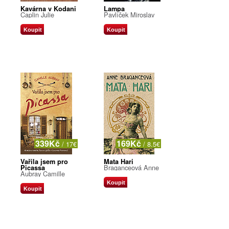
Kavárna v Kodani
Lampa
Caplin Julie
Pavlíček Miroslav
Koupit
Koupit
339Kč
169Kč
/ 17€
/ 8.5€
Vařila jsem pro
Mata Hari
Braganceová Anne
Picassa
Aubray Camille
Koupit
Koupit