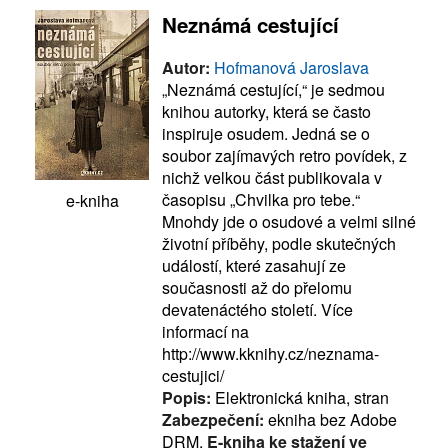
Neznámá cestující
Autor:
Hofmanová Jaroslava
„Neznámá cestující,“ je sedmou
knihou autorky, která se často
inspiruje osudem. Jedná se o
soubor zajímavých retro povídek, z
nichž velkou část publikovala v
časopisu „Chvilka pro tebe.“
e-kniha
Mnohdy jde o osudové a velmi silné
životní příběhy, podle skutečných
událostí, které zasahují ze
současnosti až do přelomu
devatenáctého století. Více
informací na
http://www.kknihy.cz/neznama-
cestujici/
Popis:
Elektronická kniha, stran
Zabezpečení:
ekniha bez Adobe
DRM,
E-kniha ke stažení ve