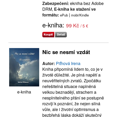
Zabezpečení:
ekniha bez Adobe
DRM,
E-kniha ke stažení ve
formátu:
|
ePub
mobi/Kindle
e-kniha:
99 Kč
/ 5 €
Nic se nesmí vzdát
Autor:
Piťhová Irena
Kniha připomíná lidem to, co je v
životě důležité. Je plná napětí a
neuvěřitelných zvratů. Zpočátku
neřešitelná situace naplněná
e-kniha
velkou beznadějí, strachem a
nesplnitelného přání se postupně
rozvíjí k poznání, že nejen silná
vůle, ale i životní optimismus a
bezbřehá láska dokáží skutečný