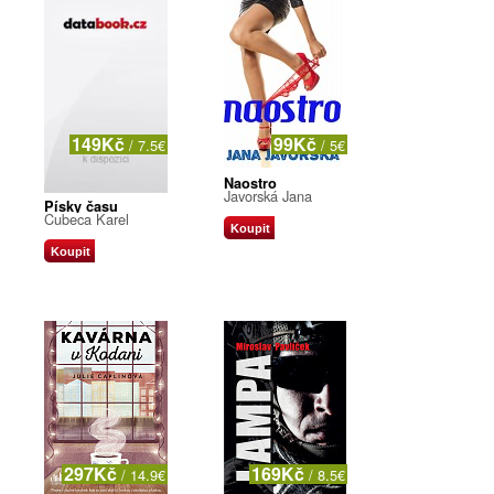
149Kč
99Kč
/ 7.5€
/ 5€
Naostro
Javorská Jana
Písky času
Cubeca Karel
Koupit
Koupit
297Kč
169Kč
/ 14.9€
/ 8.5€