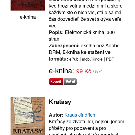
keď hrozí vojna medzi nimi a skoro
každým kto o nich vie, stále sa má
e-kniha
čas dozvedieť, že svet skrýva veľa
vecí.
Popis:
Elektronická kniha, 300
stran
Zabezpečení:
ekniha bez Adobe
DRM,
E-kniha ke stažení ve
formátu:
|
|
ePub
mobi/Kindle
PDF
e-kniha:
99 Kč
/ 5 €
Kraťasy
Autor:
Kraus Jindřich
Kraťasy ze života lidí, nejsou jenom
příběhy pro pobavení a pro
poučení, ale ukazují různorodost