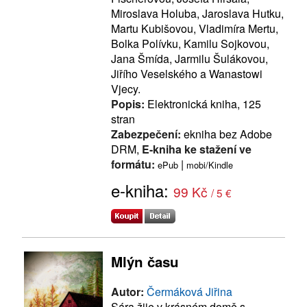
Miroslava Holuba, Jaroslava Hutku,
Martu Kubišovou, Vladimíra Mertu,
Bolka Polívku, Kamilu Sojkovou,
Jana Šmída, Jarmilu Šulákovou,
Jiřího Veselského a Wanastowi
Vjecy.
Popis:
Elektronická kniha, 125
stran
Zabezpečení:
ekniha bez Adobe
DRM,
E-kniha ke stažení ve
formátu:
|
ePub
mobi/Kindle
e-kniha:
99 Kč
/ 5 €
Mlýn času
Autor:
Čermáková Jiřina
Sára žije v krásném domě s