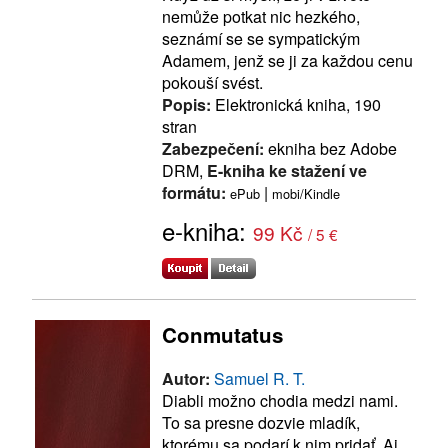
nemůže potkat nic hezkého,
seznámí se se sympatickým
Adamem, jenž se ji za každou cenu
pokouší svést.
Popis:
Elektronická kniha, 190
stran
Zabezpečení:
ekniha bez Adobe
DRM,
E-kniha ke stažení ve
formátu:
|
ePub
mobi/Kindle
e-kniha:
99 Kč
/ 5 €
Conmutatus
Autor:
Samuel R. T.
Diabli možno chodia medzi nami.
To sa presne dozvie mladík,
ktorému sa podarí k nim pridať. Aj