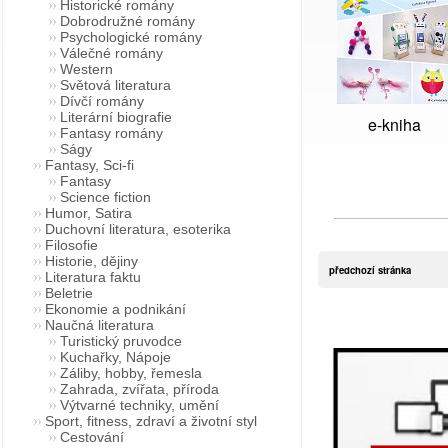
Historické romány
Dobrodružné romány
Psychologické romány
Válečné romány
Western
Světová literatura
Dívčí romány
Literární biografie
e-kniha
Fantasy romány
Ságy
Fantasy, Sci-fi
Fantasy
Science fiction
Humor, Satira
Duchovní literatura, esoterika
Filosofie
Historie, dějiny
předchozí stránka
Literatura faktu
Beletrie
Ekonomie a podnikání
Naučná literatura
Turistický pruvodce
Kuchařky, Nápoje
Záliby, hobby, řemesla
Zahrada, zvířata, příroda
Výtvarné techniky, umění
Sport, fitness, zdraví a životní styl
Cestování