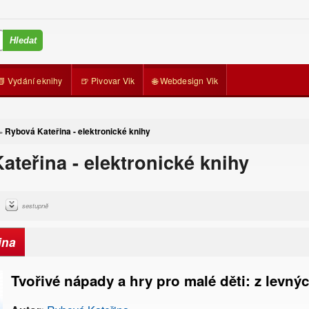
📗 Vydání eknihy
🍺 Pivovar Vik
🌐 Webdesign Vik
Rybová Kateřina - elektronické knihy
»
ateřina - elektronické knihy
sestupně
ina
Tvořivé nápady a hry pro malé děti: z levný