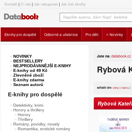
Kontakt
|
O nás
|
Jak nakupovat
|
Jak číst eknihy
Eknihy pro dospělé
Odborné a učebnice
Pro děti
⭐ Novinky
Jste na:
databook.cz
NOVINKY
BESTSELLERY
NEJPRODÁVANĚJŠÍ E-KNIHY
Rybová K
E-knihy od 49 Kč
Zlevněné zboží
E-knihy zdarma
Seznam autorů
seřadit dle:
ceny
|
názvu
|
E-knihy pro dospělé
Rybová Kateř
Detektivky, krimi
Horory a thrillery
Horory
Thrillery
Romány, povídky, novely
Romantika, erotické romány