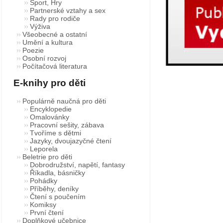
Sport, Hry
Partnerské vztahy a sex
Rady pro rodiče
Výživa
Všeobecné a ostatní
Umění a kultura
Poezie
Osobní rozvoj
Počítačová literatura
E-knihy pro děti
Populárně naučná pro děti
Encyklopedie
Omalovánky
Pracovní sešity, zábava
Tvoříme s dětmi
Jazyky, dvoujazyčné čtení
Leporela
Beletrie pro děti
Dobrodružství, napětí, fantasy
Říkadla, básničky
Pohádky
Příběhy, deníky
Čtení s poučením
Komiksy
První čtení
Doplňkové učebnice