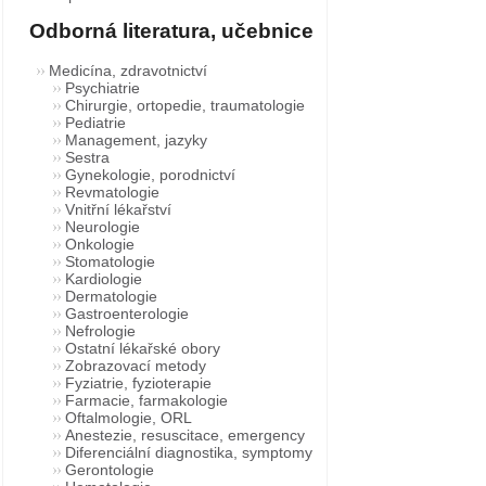
Odborná literatura, učebnice
Medicína, zdravotnictví
Psychiatrie
Chirurgie, ortopedie, traumatologie
Pediatrie
Management, jazyky
Sestra
Gynekologie, porodnictví
Revmatologie
Vnitřní lékařství
Neurologie
Onkologie
Stomatologie
Kardiologie
Dermatologie
Gastroenterologie
Nefrologie
Ostatní lékařské obory
Zobrazovací metody
Fyziatrie, fyzioterapie
Farmacie, farmakologie
Oftalmologie, ORL
Anestezie, resuscitace, emergency
Diferenciální diagnostika, symptomy
Gerontologie