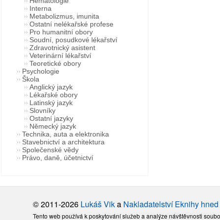
Hematologie
Interna
Metabolizmus, imunita
Ostatní nelékařské profese
Pro humanitní obory
Soudní, posudkové lékařství
Zdravotnický asistent
Veterinární lékařství
Teoretické obory
Psychologie
Škola
Anglický jazyk
Lékařské obory
Latinský jazyk
Slovníky
Ostatní jazyky
Německý jazyk
Technika, auta a elektronika
Stavebnictví a architektura
Společenské vědy
Právo, daně, účetnictví
© 2011-2026
Lukáš Vik
a
Nakladatelství Eknihy hned
Tento web používá k poskytování služeb a analýze návštěvnosti soubo