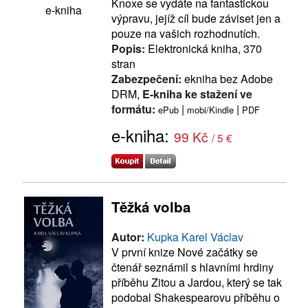
Knoxe se vydáte na fantastickou
e-kniha
výpravu, jejíž cíl bude záviset jen a
pouze na vašich rozhodnutích.
Popis:
Elektronická kniha, 370
stran
Zabezpečení:
ekniha bez Adobe
DRM,
E-kniha ke stažení ve
formátu:
|
|
ePub
mobi/Kindle
PDF
e-kniha:
99 Kč
/ 5 €
Těžká volba
Autor:
Kupka Karel Václav
V první knize Nové začátky se
čtenář seznámil s hlavními hrdiny
příběhu Zitou a Jardou, který se tak
podobal Shakespearovu příběhu o