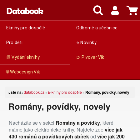
Eknihy pro dospělé
Odborné a učebnice
Pro děti
⭐ Novinky
📗 Vydání eknihy
🍺 Pivovar Vik
🌐 Webdesign Vik
Jste na:
databook.cz
E-knihy pro dospělé
Romány, povídky, novely
»
»
Romány, povídky, novely
Nacházíte se v sekci
Romány a povídky
, které
máme jako elektronické knihy. Najdete zde
více jak
430 románů a povídkových sbírek
od
více jak 200