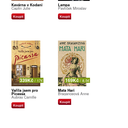
Kavárna v Kodani
Lampa
Caplin Julie
Pavlíček Miroslav
Koupit
Koupit
339Kč
169Kč
/ 17€
/ 8.5€
Vařila jsem pro
Mata Hari
Braganceová Anne
Picassa
Aubray Camille
Koupit
Koupit