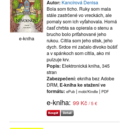
Autor:
Kancírová Denisa
Bola som ticho. Ruky som mala
stále zastrčené vo vreckách, ale
pomaly som ich vyťahovala. Horná
časť chrbta sa opierala o stenu a
brucho bolo priťahované jeho
e-kniha
rukou. Cítila som jeho stisk, jeho
dych. Srdce mi začalo divoko búšiť
a v spánkoch som cítila, ako mi
pulzuje krv.
Popis:
Elektronická kniha, 345
stran
Zabezpečení:
ekniha bez Adobe
DRM,
E-kniha ke stažení ve
formátu:
|
|
ePub
mobi/Kindle
PDF
e-kniha:
99 Kč
/ 5 €