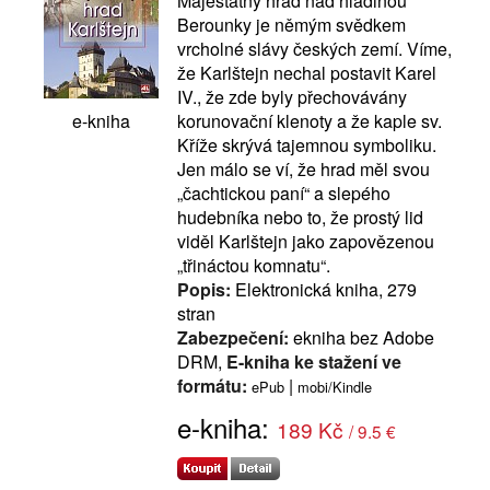
Majestátný hrad nad hladinou
Berounky je němým svědkem
vrcholné slávy českých zemí. Víme,
že Karlštejn nechal postavit Karel
IV., že zde byly přechovávány
korunovační klenoty a že kaple sv.
e-kniha
Kříže skrývá tajemnou symboliku.
Jen málo se ví, že hrad měl svou
„čachtickou paní“ a slepého
hudebníka nebo to, že prostý lid
viděl Karlštejn jako zapovězenou
„třináctou komnatu“.
Popis:
Elektronická kniha, 279
stran
Zabezpečení:
ekniha bez Adobe
DRM,
E-kniha ke stažení ve
formátu:
|
ePub
mobi/Kindle
e-kniha:
189 Kč
/ 9.5 €