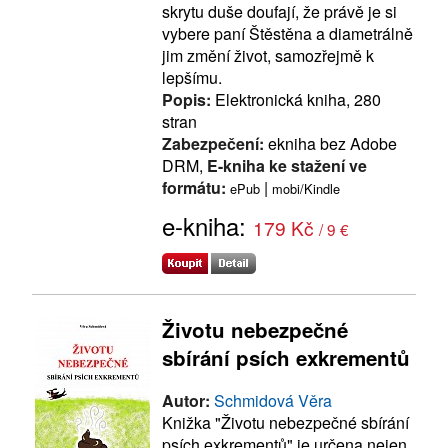
skrytu duše doufají, že právě je si
vybere paní Štěstěna a diametrálně
jim změní život, samozřejmě k
lepšímu.
Popis:
Elektronická kniha, 280
stran
Zabezpečení:
ekniha bez Adobe
DRM,
E-kniha ke stažení ve
formátu:
|
ePub
mobi/Kindle
e-kniha:
179 Kč
/ 9 €
Životu nebezpečné
sbírání psích exkrementů
Autor:
Schmidová Věra
Knižka "Životu nebezpečné sbírání
psích exkrementů" je určena nejen