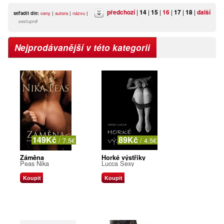
předchozí
|
14
|
15
|
16
|
17
|
18
|
další
seřadit dle:
ceny
|
autora
|
názvu
|
sestupně
Nejprodávanější v této kategorii
149Kč
89Kč
/ 7.5€
/ 4.5€
Záměna
Horké výstřiky
Peas Nika
Lucca Sexy
Koupit
Koupit