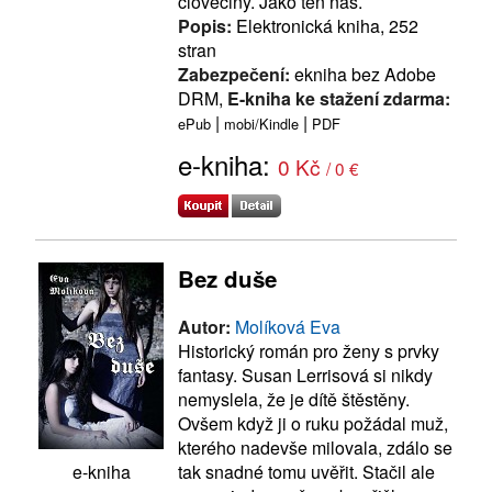
člověčiny. Jako ten náš.
Popis:
Elektronická kniha, 252
stran
Zabezpečení:
ekniha bez Adobe
DRM,
E-kniha ke stažení zdarma:
|
|
ePub
mobi/Kindle
PDF
e-kniha:
0 Kč
/ 0 €
Bez duše
Autor:
Molíková Eva
Historický román pro ženy s prvky
fantasy. Susan Lerrisová si nikdy
nemyslela, že je dítě štěstěny.
Ovšem když ji o ruku požádal muž,
kterého nadevše milovala, zdálo se
tak snadné tomu uvěřit. Stačil ale
e-kniha