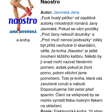
Naostro
Autor:
Javorská Jana
„Fuck hustý péčko“ od úspěšné
autorky milostných románů Jany
Javorské. Pokud se vám povídky
„Proč ženy nekouří doutníky“ a
„Proč muži nenosí podvazky“ zdály
e-kniha
být příliš nechutné či skandální,
věřte, že kniha „Naostro“ je ještě
mnohem těžšího kalibru. Někdo by
ji snad mohl nazvat literárním
pornem, avšak pokud je život
porno, potom všichni jsme
pornoherci. Toto je kniha, která vás
zaručeně vzruší a nabudí.
Doporučujeme číst večer před
spaním. Čtení na veřejnosti by se
mohlo vymstít třeba mokrým flekem
na oblečení.
Popis:
Elektronická kniha, 70 stran