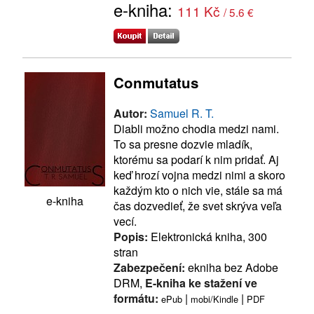
e-kniha:
111 Kč
/ 5.6 €
Conmutatus
Autor:
Samuel R. T.
Diabli možno chodia medzi nami.
To sa presne dozvie mladík,
ktorému sa podarí k nim pridať. Aj
keď hrozí vojna medzi nimi a skoro
každým kto o nich vie, stále sa má
e-kniha
čas dozvedieť, že svet skrýva veľa
vecí.
Popis:
Elektronická kniha, 300
stran
Zabezpečení:
ekniha bez Adobe
DRM,
E-kniha ke stažení ve
formátu:
|
|
ePub
mobi/Kindle
PDF