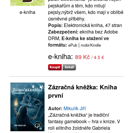
pejskařům a těm, kdo milují
e-kniha
pejsly,nýbrž všem, kdo mají v oblibě
úsměvné příběhy.
Popis:
Elektronická kniha, 47 stran
Zabezpečení:
ekniha bez Adobe
DRM,
E-kniha ke stažení ve
formátu:
|
ePub
mobi/Kindle
e-kniha:
89 Kč
/ 4.5 €
Zázračná kněžka: Kniha
první
Autor:
Mikulík Jiří
„Zázračná kněžka“ je tradiční
fantasy gamebook – hra v knize. V
roli elitního žoldnéře Gabriela