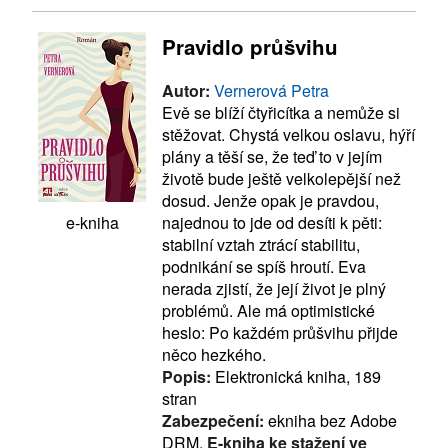
Pravidlo průšvihu
Autor:
Vernerová Petra
Evě se blíží čtyřicítka a nemůže si
stěžovat. Chystá velkou oslavu, hýří
plány a těší se, že teď to v jejím
životě bude ještě velkolepější než
dosud. Jenže opak je pravdou,
najednou to jde od desíti k pěti:
e-kniha
stabilní vztah ztrácí stabilitu,
podnikání se spíš hroutí. Eva
nerada zjistí, že její život je plný
problémů. Ale má optimistické
heslo: Po každém průšvihu přijde
něco hezkého.
Popis:
Elektronická kniha, 189
stran
Zabezpečení:
ekniha bez Adobe
DRM,
E-kniha ke stažení ve