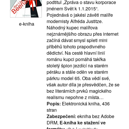
podtitul „Zpráva o stavu korporace
jménem Svět k 1.1.2015“.
Pojednává o jakési závěti malíře
modernisty Alfréda Justitze.
e-kniha
Náhodný kupec malířova
nejznámějšího obrazu přes internet
začíná dávat smysl spleti mini
příběhů tohoto prapodivného
dědictví. Na cestě hlavní linií
románu kupci pomáhá takřka
stoletý špion jezdící na starém
péráku a stále oděn ve starém
párkru model 65. Oba vědí své,
však autor díla je přesvědčen, že se
bez literárních prvků magického
realismu nepohne z místa…
Popis:
Elektronická kniha, 436
stran
Zabezpečení:
ekniha bez Adobe
DRM,
E-kniha ke stažení ve
formátu:
|