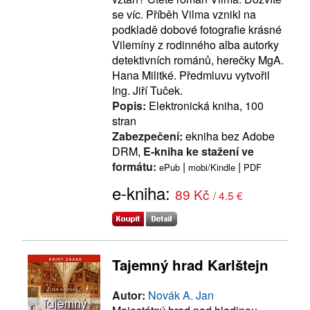
se víc. Příběh Vilma vznikl na
podkladě dobové fotografie krásné
Vilemíny z rodinného alba autorky
detektivních románů, herečky MgA.
Hana Militké. Předmluvu vytvořil
Ing. Jiří Tuček.
Popis:
Elektronická kniha, 100
stran
Zabezpečení:
ekniha bez Adobe
DRM,
E-kniha ke stažení ve
formátu:
|
|
ePub
mobi/Kindle
PDF
e-kniha:
89 Kč
/ 4.5 €
Tajemný hrad Karlštejn
Autor:
Novák A. Jan