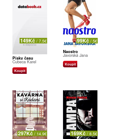
149Kč
99Kč
/ 7.5€
/ 5€
Naostro
Javorská Jana
Písky času
Cubeca Karel
Koupit
Koupit
297Kč
169Kč
/ 14.9€
/ 8.5€