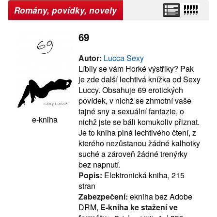
Romány, povídky, novely
69
Autor:
Lucca Sexy
Líbily se vám Horké výstřiky? Pak
je zde další lechtivá knížka od Sexy
Luccy. Obsahuje 69 erotických
povídek, v nichž se zhmotní vaše
tajné sny a sexuální fantazie, o
e-kniha
nichž jste se báli komukoliv přiznat.
Je to kniha plná lechtivého čtení, z
kterého nezůstanou žádné kalhotky
suché a zároveň žádné trenýrky
bez napnutí.
Popis:
Elektronická kniha, 215
stran
Zabezpečení:
ekniha bez Adobe
DRM,
E-kniha ke stažení ve