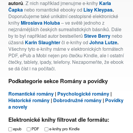
autorů
. Z nich například jmenujme e-knihy
Karla
Čapka
nebo romantické ebooky od
Lisy Kleypas
.
Doporučujeme také unikátní cestopisné elektronické
knihy
Miroslava Holuba
– ve světě jednoho z
nejznámějších českých surrealistických básníků. Dále
by to byl například autor bestsellerů
Steve Berry
nebo
úžasná
Karin Slaughter
či e-knihy od
Johna Lutze
.
Všechny tyto e-knihy máme v elektronických formátech
PDF, ePub a Mobi nejen pro čtečku Kindle, ale i ostatní
čtečky, tablety, ipady, telefony. Nezapomeňte, že ebook
se dá číst i na počítači.
Podkategorie sekce Romány a povídky
Romantické romány
|
Psychologické romány
|
Historické romány
|
Dobrodružné romány
|
Povídky
a novely
Elektronické knihy filtrovat dle formátu:
epub
PDF
e-knihy pro Kindle