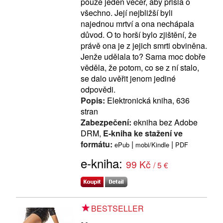
pouze jeden večer, aby přišla o
všechno. Její nejbližší byli
najednou mrtví a ona nechápala
důvod. O to horší bylo zjištění, že
právě ona je z jejich smrti obviněna.
Jenže udělala to? Sama moc dobře
věděla, že potom, co se z ní stalo,
se dalo uvěřit jenom jediné
odpovědi.
Popis:
Elektronická kniha, 636
stran
Zabezpečení:
ekniha bez Adobe
DRM,
E-kniha ke stažení ve
formátu:
|
|
ePub
mobi/Kindle
PDF
e-kniha:
99 Kč
/ 5 €
BESTSELLER