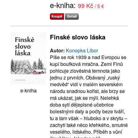
e-kniha:
99 Kč
/ 5 €
Finské slovo láska
Autor:
Konopka Libor
Píše se rok 1939 a nad Evropou se
kupí bouřková mračna. Zemi Finů
pohlcuje zlověstná temnota jako
jednu z prvních. Obávaný „ruský
medvěd“ vidí v malém severském
e-kniha
národu snadnou kořist, ale brzy se
má ukázat, jak se mýlí. Nelehká
doba sytí dějepisné učebnice
bolestnými daty a počty beze tváří,
tu a tam však – hluboko a v skrytu –
zachytí také něco křehkého, smutně
veselého, lidského. Příběh s vůní