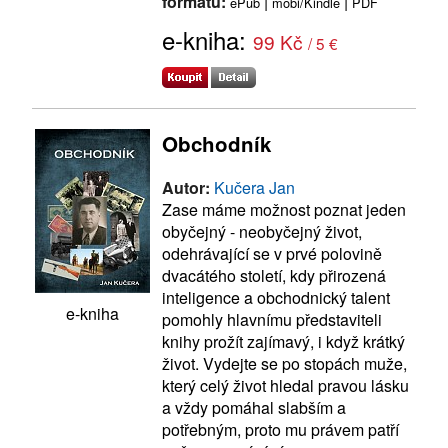
formátu:
|
|
ePub
mobi/Kindle
PDF
e-kniha:
99 Kč
/ 5 €
Obchodník
Autor:
Kučera Jan
Zase máme možnost poznat jeden
obyčejný - neobyčejný život,
odehrávající se v prvé polovině
dvacátého století, kdy přirozená
inteligence a obchodnický talent
e-kniha
pomohly hlavnímu představiteli
knihy prožít zajímavý, i když krátký
život. Vydejte se po stopách muže,
který celý život hledal pravou lásku
a vždy pomáhal slabším a
potřebným, proto mu právem patří