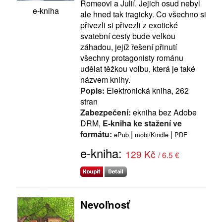
Romeovi a Julií. Jejich osud nebyl
e-kniha
ale hned tak tragicky. Co všechno si
přivezli si přivezli z exotické
svatební cesty bude velkou
záhadou, jejíž řešení přinutí
všechny protagonisty románu
udělat těžkou volbu, která je také
názvem knihy.
Popis:
Elektronická kniha, 262
stran
Zabezpečení:
ekniha bez Adobe
DRM,
E-kniha ke stažení ve
formátu:
|
|
ePub
mobi/Kindle
PDF
e-kniha:
129 Kč
/ 6.5 €
Nevoľnosť