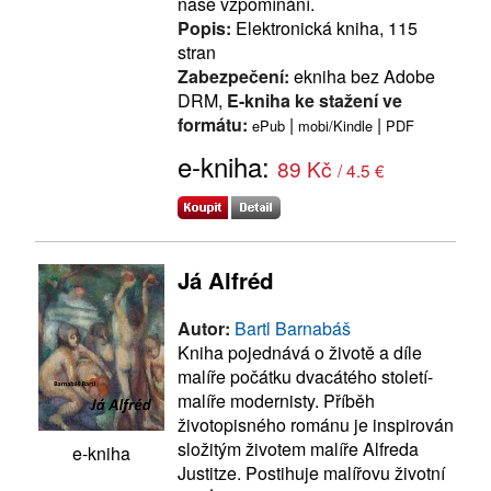
naše vzpomínání.
Popis:
Elektronická kniha, 115
stran
Zabezpečení:
ekniha bez Adobe
DRM,
E-kniha ke stažení ve
formátu:
|
|
ePub
mobi/Kindle
PDF
e-kniha:
89 Kč
/ 4.5 €
Já Alfréd
Autor:
Bartl Barnabáš
Kniha pojednává o životě a díle
malíře počátku dvacátého století-
malíře modernisty. Příběh
životopisného románu je inspirován
složitým životem malíře Alfreda
e-kniha
Justitze. Postihuje malířovu životní