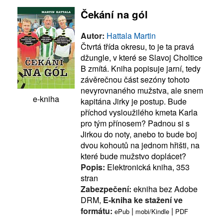
Čekání na gól
Autor:
Hattala Martin
Čtvrtá třída okresu, to je ta pravá
džungle, v které se Slavoj Choltice
B zmítá. Kniha popisuje jarní, tedy
závěrečnou část sezóny tohoto
nevyrovnaného mužstva, ale snem
e-kniha
kapitána Jirky je postup. Bude
příchod vysloužilého kmeta Karla
pro tým přínosem? Padnou si s
Jirkou do noty, anebo to bude boj
dvou kohoutů na jednom hřišti, na
které bude mužstvo doplácet?
Popis:
Elektronická kniha, 353
stran
Zabezpečení:
ekniha bez Adobe
DRM,
E-kniha ke stažení ve
formátu:
|
|
ePub
mobi/Kindle
PDF