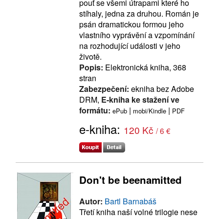
pouť se všemi útrapami které ho
stíhaly, jedna za druhou. Román je
psán dramatickou formou jeho
vlastního vyprávění a vzpomínání
na rozhodující události v jeho
životě.
Popis:
Elektronická kniha, 368
stran
Zabezpečení:
ekniha bez Adobe
DRM,
E-kniha ke stažení ve
formátu:
|
|
ePub
mobi/Kindle
PDF
e-kniha:
120 Kč
/ 6 €
Don't be beenamitted
Autor:
Bartl Barnabáš
Třetí kniha naší volné trilogie nese