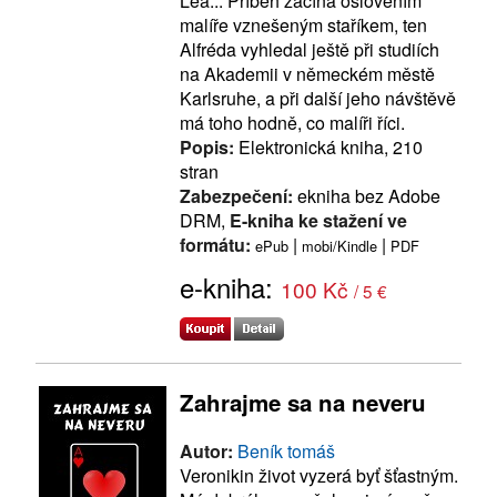
Lea... Příběh začíná oslovením
malíře vznešeným staříkem, ten
Alfréda vyhledal ještě při studiích
na Akademii v německém městě
Karlsruhe, a při další jeho návštěvě
má toho hodně, co malíři říci.
Popis:
Elektronická kniha, 210
stran
Zabezpečení:
ekniha bez Adobe
DRM,
E-kniha ke stažení ve
formátu:
|
|
ePub
mobi/Kindle
PDF
e-kniha:
100 Kč
/ 5 €
Zahrajme sa na neveru
Autor:
Beník tomáš
Veronikin život vyzerá byť šťastným.