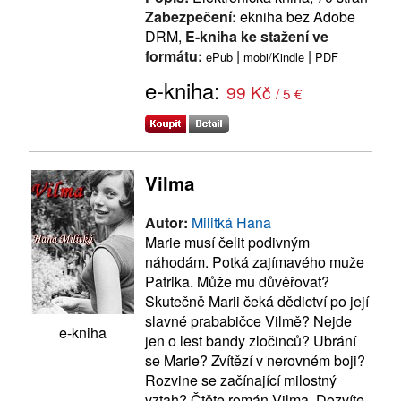
Zabezpečení:
ekniha bez Adobe
DRM,
E-kniha ke stažení ve
formátu:
|
|
ePub
mobi/Kindle
PDF
e-kniha:
99 Kč
/ 5 €
Vilma
Autor:
Militká Hana
Marie musí čelit podivným
náhodám. Potká zajímavého muže
Patrika. Může mu důvěřovat?
Skutečně Marii čeká dědictví po její
slavné prababičce Vilmě? Nejde
e-kniha
jen o lest bandy zločinců? Ubrání
se Marie? Zvítězí v nerovném boji?
Rozvine se začínající milostný
vztah? Čtěte román Vilma. Dozvíte