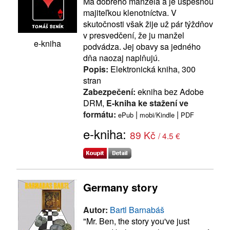
Má dobrého manžela a je úspešnou
majiteľkou klenotníctva. V
skutočnosti však žije už pár týždňov
v presvedčení, že ju manžel
e-kniha
podvádza. Jej obavy sa jedného
dňa naozaj naplňujú.
Popis:
Elektronická kniha, 300
stran
Zabezpečení:
ekniha bez Adobe
DRM,
E-kniha ke stažení ve
formátu:
|
|
ePub
mobi/Kindle
PDF
e-kniha:
89 Kč
/ 4.5 €
Germany story
Autor:
Bartl Barnabáš
"Mr. Ben, the story you've just