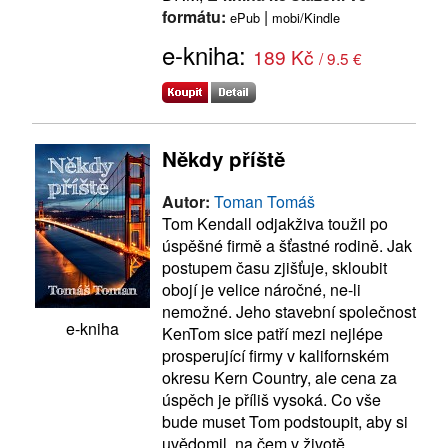
formátu:
|
ePub
mobi/Kindle
e-kniha:
189 Kč
/ 9.5 €
Někdy příště
Autor:
Toman Tomáš
Tom Kendall odjakživa toužil po
úspěšné firmě a šťastné rodině. Jak
postupem času zjišťuje, skloubit
obojí je velice náročné, ne-li
nemožné. Jeho stavební společnost
e-kniha
KenTom sice patří mezi nejlépe
prosperující firmy v kalifornském
okresu Kern Country, ale cena za
úspěch je příliš vysoká. Co vše
bude muset Tom podstoupit, aby si
uvědomil, na čem v životě