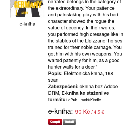
narrated belongs in the category of
the extraordinary. Your patience
and painstaking play with his bad
character showed the rogue the
e-kniha
value of decency. In their words,
you performed high dressage like in
the stables of the Lipizzaner horses
trained for their noble carriage. You
got him with his own weapons. You
waited patiently for him, as a good
hunter waits for a deer."
Popis:
Elektronická kniha, 168
stran
Zabezpečení:
ekniha bez Adobe
DRM,
E-kniha ke stažení ve
formátu:
|
ePub
mobi/Kindle
e-kniha:
90 Kč
/ 4.5 €