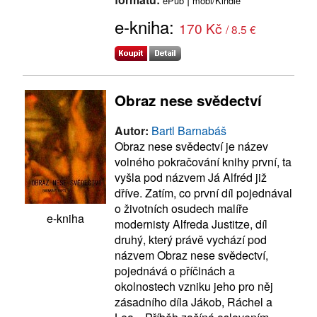
ePub
mobi/Kindle
e-kniha:
170 Kč
/ 8.5 €
Obraz nese svědectví
Autor:
Bartl Barnabáš
Obraz nese svědectví je název
volného pokračování knihy první, ta
vyšla pod názvem Já Alfréd již
dříve. Zatím, co první díl pojednával
o životních osudech malíře
e-kniha
modernisty Alfreda Justitze, díl
druhý, který právě vychází pod
názvem Obraz nese svědectví,
pojednává o příčinách a
okolnostech vzniku jeho pro něj
zásadního díla Jákob, Ráchel a