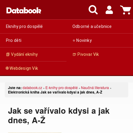
Eknihy pro dospělé
Odborné a učebnice
Pro děti
⭐ Novinky
📗 Vydání eknihy
🍺 Pivovar Vik
🌐 Webdesign Vik
Jste na:
databook.cz
E-knihy pro dospělé
Naučná literatura
»
»
»
Elektronická kniha Jak se vařívalo kdysi a jak dnes, A-Ž
Jak se vařívalo kdysi a jak
dnes, A-Ž