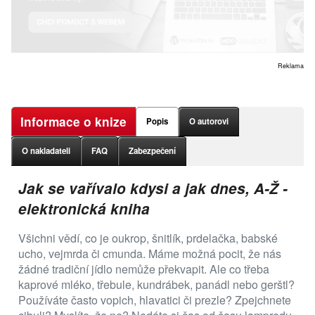
Reklama
Informace o knize
Popis
O autorovi
O nakladateli
FAQ
Zabezpečení
Jak se vařívalo kdysi a jak dnes, A-Ž -
elektronická kniha
Všichni vědí, co je oukrop, šnitlík, prdelačka, babské
ucho, vejmrda či cmunda. Máme možná pocit, že nás
žádné tradiční jídlo nemůže překvapit. Ale co třeba
kaprové mléko, třebule, kundrábek, panádl nebo gerštl?
Používáte často vopich, hlavatici či prezle? Zpejchnete