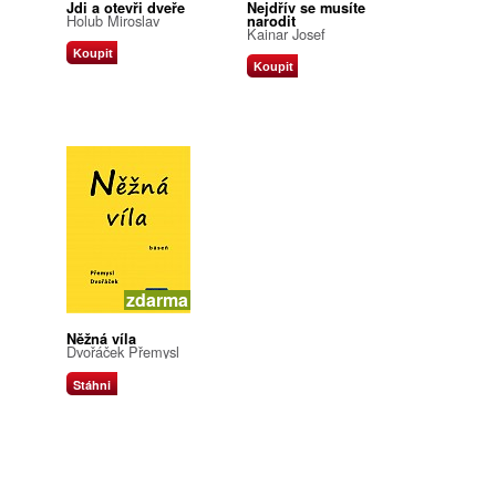
Jdi a otevři dveře
Nejdřív se musíte
Holub Miroslav
narodit
Kainar Josef
Koupit
Koupit
zdarma
Něžná víla
Dvořáček Přemysl
Stáhni