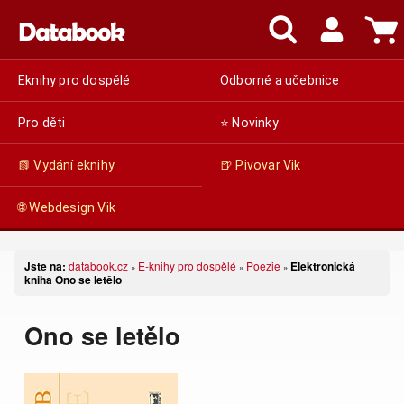
Eknihy pro dospělé
Odborné a učebnice
Pro děti
⭐ Novinky
📗 Vydání eknihy
🍺 Pivovar Vik
🌐 Webdesign Vik
Jste na:
databook.cz
E-knihy pro dospělé
Poezie
Elektronická
»
»
»
kniha Ono se letělo
Ono se letělo