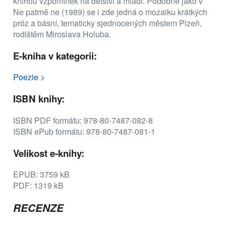
knihou vzpomínek na dětství a mládí. Podobně jako v
Ne patrně ne (1989) se i zde jedná o mozaiku krátkých
próz a básní, tematicky sjednocených městem Plzeň,
rodištěm Miroslava Holuba.
E-kniha v kategorii:
Poezie >
ISBN knihy:
ISBN PDF formátu: 978-80-7487-082-8
ISBN ePub formátu: 978-80-7487-081-1
Velikost e-knihy:
EPUB: 3759 kB
PDF: 1319 kB
RECENZE