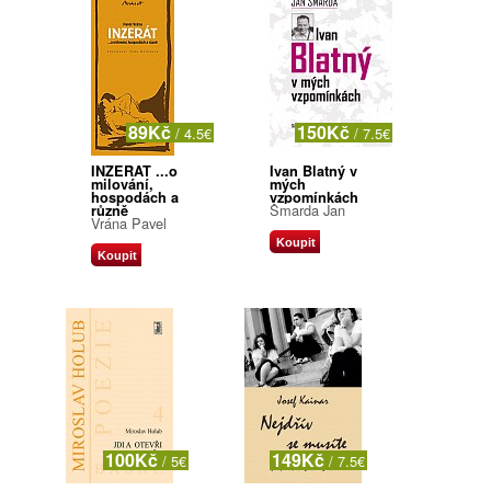
89Kč
150Kč
/ 4.5€
/ 7.5€
INZERÁT ...o
Ivan Blatný v
milování,
mých
hospodách a
vzpomínkách
Šmarda Jan
různě
Vrána Pavel
Koupit
Koupit
100Kč
149Kč
/ 5€
/ 7.5€