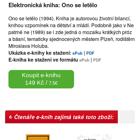
Elektronická kniha: Ono se letělo
Ono se letělo (1994). Kniha je autorovou životní bilancí,
knihou vzpomínek na dětství a mládí. Podobně jako v Ne
patrně ne (1989) se i zde jedná o mozaiku krátkých próz
a básní, tematicky sjednocených městem Plzeň, rodištěm
Miroslava Holuba.
Ukázka e-knihy ke stažení:
|
ePub
PDF
E-kniha ke stažení ve formátu
|
ePub
PDF
Koupit e-knihu
149 Kč /
7.5€
Čtenáře e-knih zajímá také toto zboží: