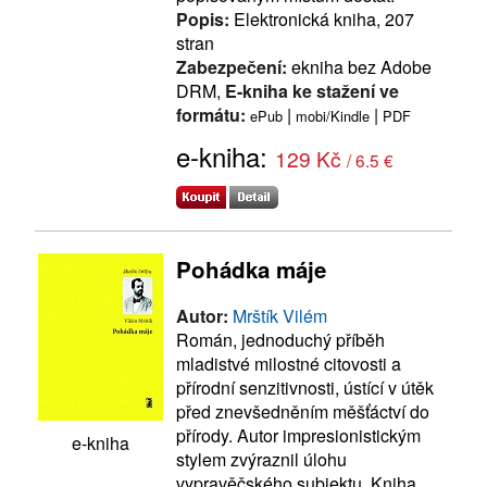
Popis:
Elektronická kniha, 207
stran
Zabezpečení:
ekniha bez Adobe
DRM,
E-kniha ke stažení ve
formátu:
|
|
ePub
mobi/Kindle
PDF
e-kniha:
129 Kč
/ 6.5 €
Pohádka máje
Autor:
Mrštík Vilém
Román, jednoduchý příběh
mladistvé milostné citovosti a
přírodní senzitivnosti, ústící v útěk
před znevšedněním měšťáctví do
přírody. Autor impresionistickým
e-kniha
stylem zvýraznil úlohu
vypravěčského subjektu. Kniha