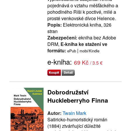
pojednává o vztahu měšťáckého a
pohodlného Ríši k poctivé, milé a
prosté venkovské dívce Helence.
Popis:
Elektronická kniha, 326
stran
Zabezpečení:
ekniha bez Adobe
DRM,
E-kniha ke stažení ve
formátu:
|
ePub
mobi/Kindle
e-kniha:
69 Kč
/ 3.5 €
Dobrodružství
Huckleberryho Finna
Autor:
Twain Mark
Satiricko-humoristický román
(1884) ztvárňující důležité