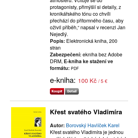
atmosféru. Vciťuje se do
protagonisty, přimýšlí si detaily, z
kronikářského tónu co chvíli
přechází do přítomného času, aby
oživil příběh,“ napsal v recenzi Jan
Nejedlý.
Popis:
Elektronická kniha, 200
stran
Zabezpečení:
ekniha bez Adobe
DRM,
E-kniha ke stažení ve
formátu:
PDF
e-kniha:
100 Kč
/ 5 €
Křest svatého Vladimíra
Autor:
Borovský Havlíček Karel
Křest svatého Vladimíra je jednou