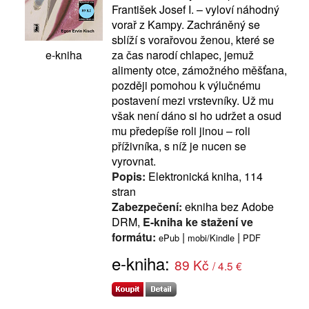
František Josef I. – vyloví náhodný
vorař z Kampy. Zachráněný se
sblíží s vorařovou ženou, které se
za čas narodí chlapec, jemuž
e-kniha
alimenty otce, zámožného měšťana,
později pomohou k výlučnému
postavení mezi vrstevníky. Už mu
však není dáno si ho udržet a osud
mu předepíše roli jinou – roli
příživníka, s níž je nucen se
vyrovnat.
Popis:
Elektronická kniha, 114
stran
Zabezpečení:
ekniha bez Adobe
DRM,
E-kniha ke stažení ve
formátu:
|
|
ePub
mobi/Kindle
PDF
e-kniha:
89 Kč
/ 4.5 €