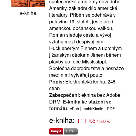
společenské problémy novodobé
Ameriky, základní dílo americké
e-kniha
literatury. Příběh se odehrává v
polovině 19. století, ještě před
americkou občanskou válkou.
Román sleduje cestu a vývoj
vztahu mezi dospívajícím
Huckleberrym Finnem a uprchlým
jižanským otrokem Jimem během
plavby po řece Mississippi.
Společná dobrodružství a nesnáze
mezi nimi vytvářejí pouto.
Popis:
Elektronická kniha, 245
stran
Zabezpečení:
ekniha bez Adobe
DRM,
E-kniha ke stažení ve
formátu:
|
|
ePub
mobi/Kindle
PDF
e-kniha:
111 Kč
/ 5.6 €