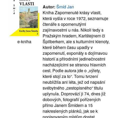
Autor:
Šmíd Jan
Kniha Zapomenuté krásy vlasti,
která vyšla v roce 1972, seznamuje
čtenáře s opomenutými
zajímavostmi u nás. Nikoli tedy s
Pražským hradem, Karlštejnem či
Špilberkem, ale s kulturními klenoty,
e-kniha
které během času upadly v
zapomenutí, exponáty s dojímavou
historií a přírodními jedinečnostmi
nacházejícími se stranou hlavních
cest. Podle autora jde o „výlety,
které stojí za to“. Tomu tvrzení
neublížila ani léta, jež od napsání
svébytného „cestopisného“ titulu
uplynula. Doprovází ji 74, dnes již
dobových, fotografií pořízených
přímo Janem Šmídem a 15
nakreslených plánků, jak se k
popisovaným místům dostat.