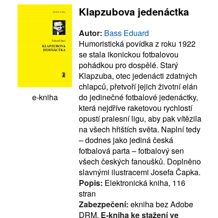
Klapzubova jedenáctka
Autor:
Bass Eduard
Humoristická povídka z roku 1922
se stala ikonickou fotbalovou
pohádkou pro dospělé. Starý
Klapzuba, otec jedenácti zdatných
chlapců, přetvoří jejich životní elán
do jedinečné fotbalové jedenáctky,
e-kniha
která nejdříve raketovou rychlostí
opustí pralesní ligu, aby pak vítězila
na všech hřištích světa. Naplní tedy
– dodnes jako jediná česká
fotbalová parta – fotbalový sen
všech českých fanoušků. Doplněno
slavnými ilustracemi Josefa Čapka.
Popis:
Elektronická kniha, 116
stran
Zabezpečení:
ekniha bez Adobe
DRM,
E-kniha ke stažení ve