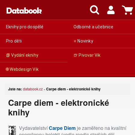
Eknihy pro dospělé
Odborné a učebnice
Pro děti
⭐ Novinky
📗 Vydání eknihy
🍺 Pivovar Vik
🌐 Webdesign Vik
Jste na:
databook.cz
Carpe diem - elektronické knihy
»
Carpe diem - elektronické
knihy
Vydavatelství
Carpe Diem
je zaměřeno na kvalitní
opomíjenou beletrii (vedle reedic starších děl