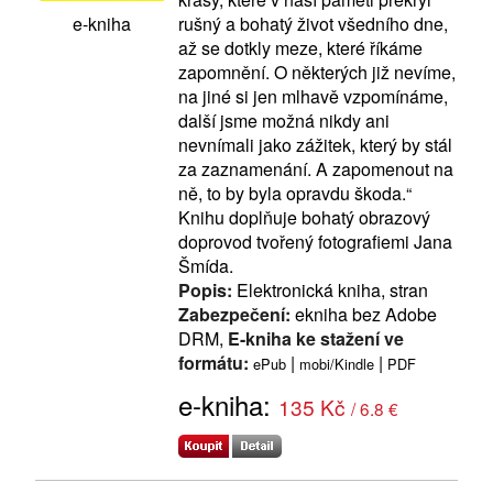
rušný a bohatý život všedního dne,
e-kniha
až se dotkly meze, které říkáme
zapomnění. O některých již nevíme,
na jiné si jen mlhavě vzpomínáme,
další jsme možná nikdy ani
nevnímali jako zážitek, který by stál
za zaznamenání. A zapomenout na
ně, to by byla opravdu škoda.“
Knihu doplňuje bohatý obrazový
doprovod tvořený fotografiemi Jana
Šmída.
Popis:
Elektronická kniha, stran
Zabezpečení:
ekniha bez Adobe
DRM,
E-kniha ke stažení ve
formátu:
|
|
ePub
mobi/Kindle
PDF
e-kniha:
135 Kč
/ 6.8 €