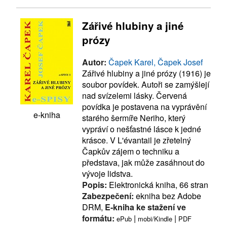
Zářivé hlubiny a jiné
prózy
Autor:
Čapek Karel, Čapek Josef
Zářivé hlubiny a jiné prózy (1916) je
soubor povídek. Autoři se zamýšlejí
nad svízelemi lásky. Červená
povídka je postavena na vyprávění
e-kniha
starého šermíře Neriho, který
vypráví o nešťastné lásce k jedné
krásce. V L'évantail je zřetelný
Čapkův zájem o techniku a
představa, jak může zasáhnout do
vývoje lidstva.
Popis:
Elektronická kniha, 66 stran
Zabezpečení:
ekniha bez Adobe
DRM,
E-kniha ke stažení ve
formátu:
|
|
ePub
mobi/Kindle
PDF