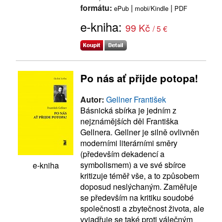
formátu:
|
|
ePub
mobi/Kindle
PDF
e-kniha:
99 Kč
/ 5 €
Po nás ať přijde potopa!
Autor:
Gellner František
Básnická sbírka je jedním z
nejznámějších děl Františka
Gellnera. Gellner je silně ovlivněn
moderními literárními směry
(především dekadencí a
symbolismem) a ve své sbírce
e-kniha
kritizuje téměř vše, a to způsobem
doposud neslýchaným. Zaměřuje
se především na kritiku soudobé
společnosti a zbytečnost života, ale
vyjadřuje se také proti válečným