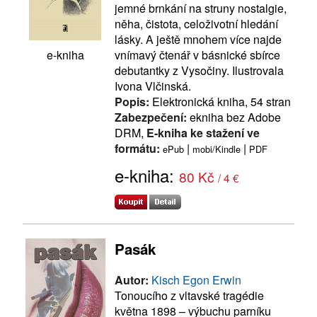
jemné brnkání na struny nostalgie,
něha, čistota, celoživotní hledání
lásky. A ještě mnohem více najde
vnímavý čtenář v básnické sbírce
e-kniha
debutantky z Vysočiny. Ilustrovala
Ivona Vlčinská.
Popis:
Elektronická kniha, 54 stran
Zabezpečení:
ekniha bez Adobe
DRM,
E-kniha ke stažení ve
formátu:
|
|
ePub
mobi/Kindle
PDF
e-kniha:
80 Kč
/ 4 €
Pasák
Autor:
Kisch Egon Erwin
Tonoucího z vltavské tragédie
května 1898 – výbuchu parníku