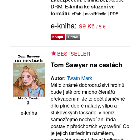
DRM,
E-kniha ke stažení ve
formátu:
|
|
ePub
mobi/Kindle
PDF
e-kniha:
99 Kč
/ 5 €
BESTSELLER
Tom Sawyer na cestách
Autor:
Twain Mark
Málo známé dobrodružství hrdinů
bude jistě pro mnoho čtenářů
překvapením. Je to opět úsměvné
dílo plné dobré nálady, vtipu a
klukovských taškařic, v němž
e-kniha
samozřejmě nechybí ani řada
postav z předchozích vyprávění. Co
je jejich ústředním námětem,
napovídá název. Hlavní hrdinové