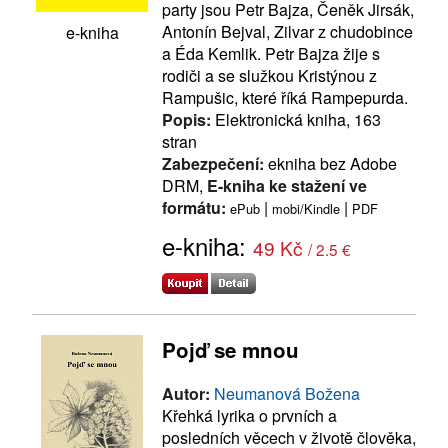
party jsou Petr Bajza, Čeněk Jirsák,
Antonín Bejval, Zilvar z chudobince
e-kniha
a Éda Kemlik. Petr Bajza žije s
rodiči a se služkou Kristýnou z
Rampušic, které říká Rampepurda.
Popis:
Elektronická kniha, 163
stran
Zabezpečení:
ekniha bez Adobe
DRM,
E-kniha ke stažení ve
formátu:
|
|
ePub
mobi/Kindle
PDF
e-kniha:
49 Kč
/ 2.5 €
Pojď se mnou
Autor:
Neumanová Božena
Křehká lyrika o prvních a
posledních věcech v životě člověka,