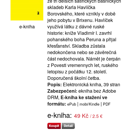
ze tří delších satirických básnických
skladeb Karla Havlíčka
Borovského, které vznikly v době
jeho pobytu v Brixenu. Havlíček
využívá látku z dávné ruské
e-kniha
historie: kníže Vladimír I. zavrhl
pohanského boha Peruna a přijal
křesťanství. Skladba zůstala
nedokončena nebo se závěrečná
část nedochovala. Námět je čerpán
z Povesti vremennych let, ruského
letopisu z počátku 12. století.
Doporučená školní četba.
Popis:
Elektronická kniha, 39 stran
Zabezpečení:
ekniha bez Adobe
DRM,
E-kniha ke stažení ve
formátu:
|
|
ePub
mobi/Kindle
PDF
e-kniha:
49 Kč
/ 2.5 €