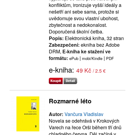
konfliktům, ironizuje vyšší ideály a
nešetří ani sebe sama, protože si
uvědomuje svou vlastní ubohost,
zbytečnost a nedokonalost.
Doporučená školní četba.
Popis:
Elektronická kniha, 32 stran
Zabezpečení:
ekniha bez Adobe
DRM,
E-kniha ke stažení ve
formátu:
|
|
ePub
mobi/Kindle
PDF
e-kniha:
49 Kč
/ 2.5 €
Rozmarné léto
Autor:
Vančura Vladislav
Novela se odehrává v Krokových
Varech na řece Orši během tří dnů
chladného června. Děj začíná v