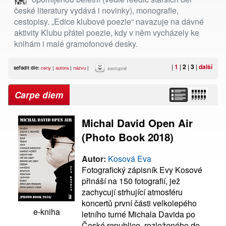
české literatury vydává i novinky), monografie,
cestopisy. „Edice klubové poezie“ navazuje na dávné
aktivity Klubu přátel poezie, kdy v něm vycházely ke
knihám i malé gramofonové desky.
|
1
|
2
|
3
|
další
seřadit dle:
ceny
|
autora
|
názvu
|
sestupně
Carpe diem
Michal David Open Air
(Photo Book 2018)
Autor:
Kosová Eva
Fotografický zápisník Evy Kosové
přináší na 150 fotografií, jež
zachycují strhující atmosféru
koncertů první části velkolepého
e-kniha
letního turné Michala Davida po
České republice, rozloženého do