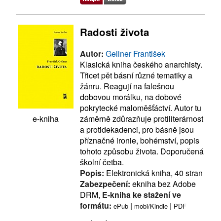
Radosti života
Autor:
Gellner František
Klasická kniha českého anarchisty.
Třicet pět básní různé tematiky a
žánru. Reagují na falešnou
dobovou morálku, na dobové
pokrytecké maloměšťáctví. Autor tu
záměrně zdůrazňuje protiliterárnost
e-kniha
a protidekadenci, pro básně jsou
příznačné ironie, bohémství, popis
tohoto způsobu života. Doporučená
školní četba.
Popis:
Elektronická kniha, 40 stran
Zabezpečení:
ekniha bez Adobe
DRM,
E-kniha ke stažení ve
formátu:
|
|
ePub
mobi/Kindle
PDF