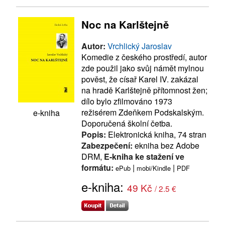
Noc na Karlštejně
Autor:
Vrchlický Jaroslav
Komedie z českého prostředí, autor
zde použil jako svůj námět mylnou
pověst, že císař Karel IV. zakázal
na hradě Karlštejně přítomnost žen;
dílo bylo zfilmováno 1973
režisérem Zdeňkem Podskalským.
e-kniha
Doporučená školní četba.
Popis:
Elektronická kniha, 74 stran
Zabezpečení:
ekniha bez Adobe
DRM,
E-kniha ke stažení ve
formátu:
|
|
ePub
mobi/Kindle
PDF
e-kniha:
49 Kč
/ 2.5 €