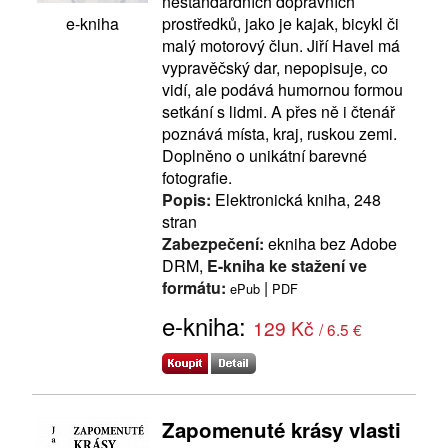
nestandardních dopravních
prostředků, jako je kajak, bicykl či
e-kniha
malý motorový člun. Jiří Havel má
vypravěčský dar, nepopisuje, co
vidí, ale podává humornou formou
setkání s lidmi. A přes ně i čtenář
poznává místa, kraj, ruskou zemi.
Doplněno o unikátní barevné
fotografie.
Popis:
Elektronická kniha, 248
stran
Zabezpečení:
ekniha bez Adobe
DRM,
E-kniha ke stažení ve
formátu:
|
ePub
PDF
e-kniha:
129 Kč
/ 6.5 €
Zapomenuté krásy vlasti