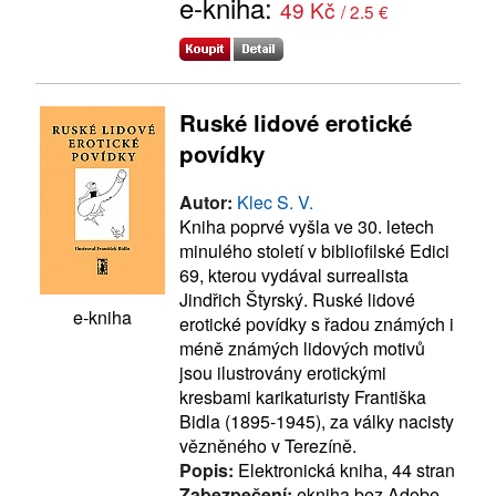
e-kniha:
49 Kč
/ 2.5 €
Ruské lidové erotické
povídky
Autor:
Klec S. V.
Kniha poprvé vyšla ve 30. letech
minulého století v bibliofilské Edici
69, kterou vydával surrealista
Jindřich Štyrský. Ruské lidové
e-kniha
erotické povídky s řadou známých i
méně známých lidových motivů
jsou ilustrovány erotickými
kresbami karikaturisty Františka
Bidla (1895-1945), za války nacisty
vězněného v Terezíně.
Popis:
Elektronická kniha, 44 stran
Zabezpečení:
ekniha bez Adobe