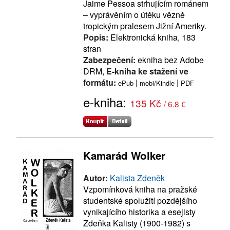
Jaime Pessoa strhujícím románem
– vyprávěním o útěku vězně
tropickým pralesem Jižní Ameriky.
Popis:
Elektronická kniha, 183
stran
Zabezpečení:
ekniha bez Adobe
DRM,
E-kniha ke stažení ve
formátu:
|
|
ePub
mobi/Kindle
PDF
e-kniha:
135 Kč
/ 6.8 €
Kamarád Wolker
Autor:
Kalista Zdeněk
Vzpomínková kniha na pražské
studentské spolužití pozdějšího
vynikajícího historika a esejisty
Zdeňka Kalisty (1900-1982) s