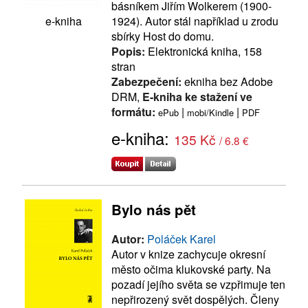
básníkem Jiřím Wolkerem (1900-
1924). Autor stál například u zrodu
e-kniha
sbírky Host do domu.
Popis:
Elektronická kniha, 158
stran
Zabezpečení:
ekniha bez Adobe
DRM,
E-kniha ke stažení ve
formátu:
|
|
ePub
mobi/Kindle
PDF
e-kniha:
135 Kč
/ 6.8 €
Bylo nás pět
Autor:
Poláček Karel
Autor v knize zachycuje okresní
město očima klukovské party. Na
pozadí jejího světa se vzpřimuje ten
nepřirozený svět dospělých. Členy