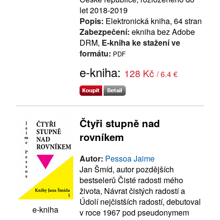
let 2018-2019
Popis:
Elektronická kniha, 64 stran
Zabezpečení:
ekniha bez Adobe
DRM,
E-kniha ke stažení ve
formátu:
PDF
e-kniha:
128 Kč
/ 6.4 €
Čtyři stupně nad
rovníkem
Autor:
Pessoa Jaime
Jan Šmíd, autor pozdějších
bestselerů Čisté radosti mého
života, Návrat čistých radostí a
Údolí nejčistších radostí, debutoval
e-kniha
v roce 1967 pod pseudonymem