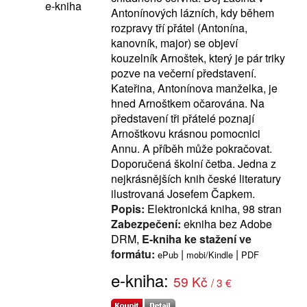
e-kniha
Antonínových lázních, kdy během
rozpravy tří přátel (Antonína,
kanovník, major) se objeví
kouzelník Arnoštek, který je pár triky
pozve na večerní představení.
Kateřina, Antonínova manželka, je
hned Arnoštkem očarována. Na
představení tři přátelé poznají
Arnoštkovu krásnou pomocnici
Annu. A příběh může pokračovat.
Doporučená školní četba. Jedna z
nejkrásnějších knih české literatury
ilustrovaná Josefem Čapkem.
Popis:
Elektronická kniha, 98 stran
Zabezpečení:
ekniha bez Adobe
DRM,
E-kniha ke stažení ve
formátu:
|
|
ePub
mobi/Kindle
PDF
e-kniha:
59 Kč
/ 3 €