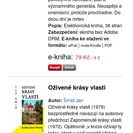
významného generála. Neuspěje a
onemocní, protože prochladne. Do
dvou dní je mrtev.
Popis:
Elektronická kniha, 36 stran
Zabezpečení:
ekniha bez Adobe
DRM,
E-kniha ke stažení ve
formátu:
|
|
ePub
mobi/Kindle
PDF
e-kniha:
79 Kč
/ 4 €
Oživené krásy vlasti
Autor:
Šmíd Jan
Oživené krásy vlasti (1979)
bezprostředně navazují na autorovy
předchozí Zapomenuté krásy vlasti
(1972). Opětovně „v knize ožívají ty
krásy, které v naší paměti překryl