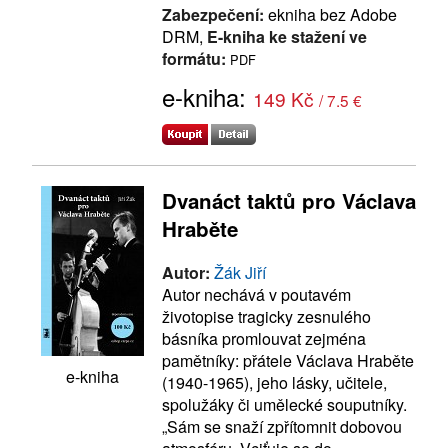
Zabezpečení:
ekniha bez Adobe
DRM,
E-kniha ke stažení ve
formátu:
PDF
e-kniha:
149 Kč
/ 7.5 €
Dvanáct taktů pro Václava
Hraběte
Autor:
Žák Jiří
Autor nechává v poutavém
životopise tragicky zesnulého
básníka promlouvat zejména
pamětníky: přátele Václava Hraběte
e-kniha
(1940-1965), jeho lásky, učitele,
spolužáky či umělecké souputníky.
„Sám se snaží zpřítomnit dobovou