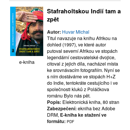
Stafraholtskou Indií tam a
zpět
Autor:
Huvar Michal
Titul navazuje na knihu Afrikou na
dohled (1997), ve které autor
putoval severní Afrikou ve stopách
legendární cestovatelské dvojice,
e-kniha
citoval z jejich díla, nacházel místa
ke srovnávacím fotografiím. Nyní se
s ním dostáváme ve stopách H+Z
do Indie, tentokráte cestujícího i ve
společnosti kluků z Poláčkova
románu Bylo nás pět.
Popis:
Elektronická kniha, 80 stran
Zabezpečení:
ekniha bez Adobe
DRM,
E-kniha ke stažení ve
formátu:
PDF