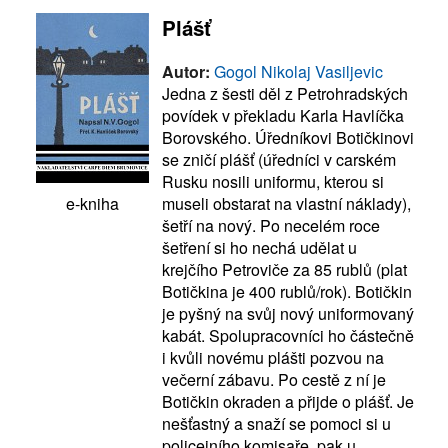
Plášť
Autor:
Gogol Nikolaj Vasiljevic
Jedna z šesti děl z Petrohradských
povídek v překladu Karla Havlíčka
Borovského. Úředníkovi Botičkinovi
se zničí plášť (úředníci v carském
Rusku nosili uniformu, kterou si
museli obstarat na vlastní náklady),
e-kniha
šetří na nový. Po necelém roce
šetření si ho nechá udělat u
krejčího Petroviče za 85 rublů (plat
Botičkina je 400 rublů/rok). Botičkin
je pyšný na svůj nový uniformovaný
kabát. Spolupracovníci ho částečně
i kvůli novému plášti pozvou na
večerní zábavu. Po cestě z ní je
Botičkin okraden a přijde o plášť. Je
nešťastný a snaží se pomoci si u
policejního komisaře, pak u