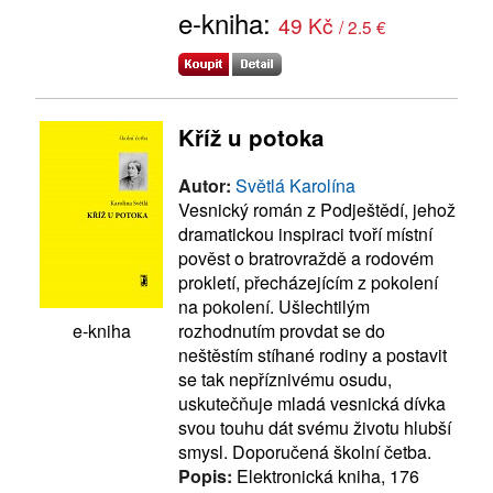
e-kniha:
49 Kč
/ 2.5 €
Kříž u potoka
Autor:
Světlá Karolína
Vesnický román z Podještědí, jehož
dramatickou inspiraci tvoří místní
pověst o bratrovraždě a rodovém
prokletí, přecházejícím z pokolení
na pokolení. Ušlechtilým
rozhodnutím provdat se do
e-kniha
neštěstím stíhané rodiny a postavit
se tak nepříznivému osudu,
uskutečňuje mladá vesnická dívka
svou touhu dát svému životu hlubší
smysl. Doporučená školní četba.
Popis:
Elektronická kniha, 176