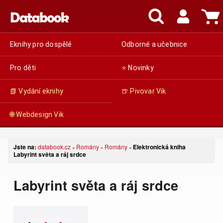
Eknihy pro dospělé
Odborné a učebnice
Pro děti
⭐ Novinky
📗 Vydání eknihy
🍺 Pivovar Vik
🌐 Webdesign Vik
Jste na:
databook.cz
Romány
Romány
Elektronická kniha
»
»
»
Labyrint světa a ráj srdce
Labyrint světa a ráj srdce