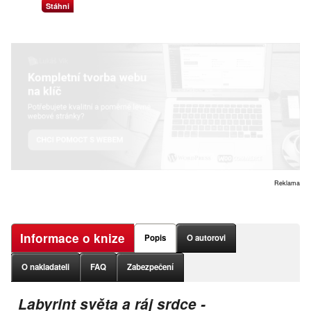
Stáhni
Reklama
Informace o knize
Popis
O autorovi
O nakladateli
FAQ
Zabezpečení
Labyrint světa a ráj srdce -