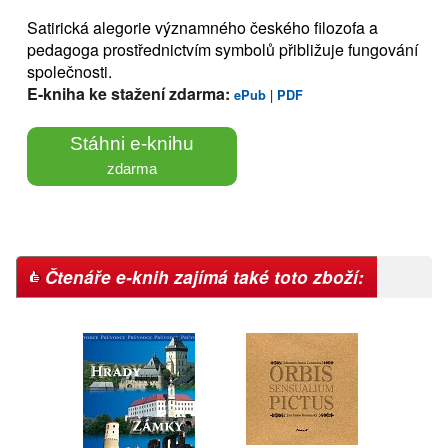
Satirická alegorie významného českého filozofa a
pedagoga prostřednictvím symbolů přibližuje fungování
společnosti.
E-kniha ke stažení zdarma:
|
ePub
PDF
Stáhni e-knihu
zdarma
Čtenáře e-knih zajímá také toto zboží: