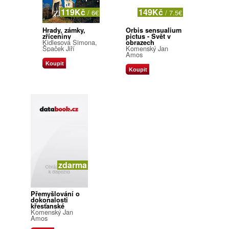
119Kč
149Kč
/ 6€
/ 7.5€
Hrady, zámky,
Orbis sensualium
zříceniny
pictus - Svět v
Kidlesová Simona,
obrazech
Špaček Jiří
Komenský Jan
Amos
Koupit
Koupit
zdarma
Přemyšlování o
dokonalosti
křesťanské
Komenský Jan
Amos