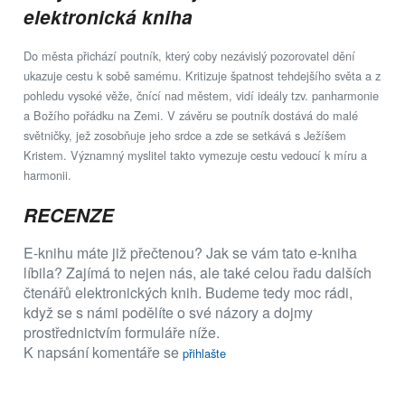
elektronická kniha
Do města přichází poutník, který coby nezávislý pozorovatel dění
ukazuje cestu k sobě samému. Kritizuje špatnost tehdejšího světa a z
pohledu vysoké věže, čnící nad městem, vidí ideály tzv. panharmonie
a Božího pořádku na Zemi. V závěru se poutník dostává do malé
světničky, jež zosobňuje jeho srdce a zde se setkává s Ježíšem
Kristem. Významný myslitel takto vymezuje cestu vedoucí k míru a
harmonii.
RECENZE
E-knihu máte již přečtenou? Jak se vám tato e-kniha
líbila? Zajímá to nejen nás, ale také celou řadu dalších
čtenářů elektronických knih. Budeme tedy moc rádi,
když se s námi podělíte o své názory a dojmy
prostřednictvím formuláře níže.
K napsání komentáře se
přihlašte