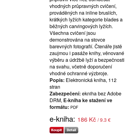
vhodných průpravných cvičení,
prováděných na inline bruslích,
krátkých lyžích kategorie blades a
běžných carvingových lyžích.
Všechna cvičení jsou
demonstrována na stovce
barevných fotografií. Čtenáře jistě
zaujmou i pasáže knihy, věnované
výběru a údržbě lyží a bezpečnosti
na svahu, včetně doporučení
vhodné ochranné výzbroje.
Popis:
Elektronická kniha, 112
stran
Zabezpečení:
ekniha bez Adobe
DRM,
E-kniha ke stažení ve
formátu:
PDF
e-kniha:
186 Kč
/ 9.3 €