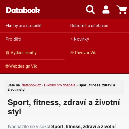
Eknihy pro dospělé
Odborné a učebnice
Pro děti
⭐ Novinky
📗 Vydání eknihy
🍺 Pivovar Vik
🌐 Webdesign Vik
Jste na:
databook.cz
E-knihy pro dospělé
Sport, fitness, zdraví a
»
»
životní styl
Sport, fitness, zdraví a životní
styl
Nacházíte se v sekci
Sport, fitness, zdraví a životní