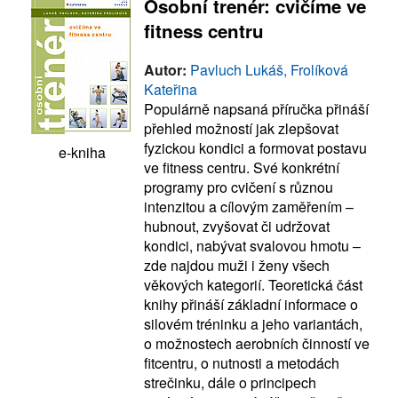
Osobní trenér: cvičíme ve
fitness centru
Autor:
Pavluch Lukáš, Frolíková
Kateřina
Populárně napsaná příručka přináší
přehled možností jak zlepšovat
fyzickou kondici a formovat postavu
e-kniha
ve fitness centru. Své konkrétní
programy pro cvičení s různou
intenzitou a cílovým zaměřením –
hubnout, zvyšovat či udržovat
kondici, nabývat svalovou hmotu –
zde najdou muži i ženy všech
věkových kategorií. Teoretická část
knihy přináší základní informace o
silovém tréninku a jeho variantách,
o možnostech aerobních činností ve
fitcentru, o nutnosti a metodách
strečinku, dále o principech