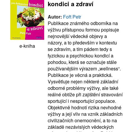
kondici a zdraví
Autor:
Fořt Petr
Publikace známého odborníka na
výživu přístupnou formou popisuje
nejnovější vědecké objevy a
názory, a to především v kontextu
e-kniha
se zdravím, a tím pádem tedy s
fyzickou a psychickou kondicí a
pohodou, která se označuje stále
používanějším výrazem „wellness“.
Publikace je věcná a praktická.
Vysvětluje nejen některé základní
odborné problémy výživy, ale také
reálné obtíže při zajištění stravování
sportující i nesportující populace.
Objektivně hodnotí rizika nevhodné
výživy a její vliv na vznik základních
civilizačních onemocnění, a to na
základě nezávislých vědeckých