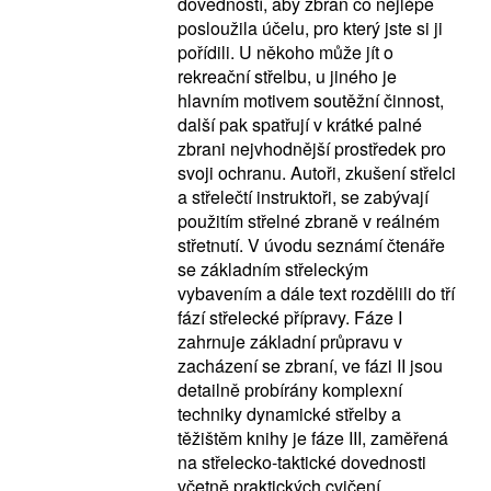
dovedností, aby zbraň co nejlépe
posloužila účelu, pro který jste si ji
pořídili. U někoho může jít o
rekreační střelbu, u jiného je
hlavním motivem soutěžní činnost,
další pak spatřují v krátké palné
zbrani nejvhodnější prostředek pro
svoji ochranu. Autoři, zkušení střelci
a střelečtí instruktoři, se zabývají
použitím střelné zbraně v reálném
střetnutí. V úvodu seznámí čtenáře
se základním střeleckým
vybavením a dále text rozdělili do tří
fází střelecké přípravy. Fáze I
zahrnuje základní průpravu v
zacházení se zbraní, ve fázi II jsou
detailně probírány komplexní
techniky dynamické střelby a
těžištěm knihy je fáze III, zaměřená
na střelecko-taktické dovednosti
včetně praktických cvičení,