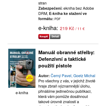
stran
Zabezpečení:
ekniha bez Adobe
DRM,
E-kniha ke stažení ve
formátu:
PDF
e-kniha:
219 Kč
/ 11 €
Manuál obranné střelby:
Defenzivní a taktické
použití pistole
Autor:
Černý Pavel, Goetz Michal
Pro všechny z vás, v jejichž životě
hraje zbraň významnější úlohu,
přinášíme jedinečnou publikaci,
e-kniha
která vám pomůže dosáhnout
takové úrovně znalostí a