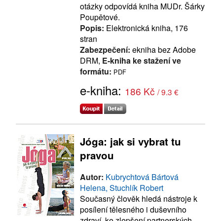
otázky odpovídá kniha MUDr. Šárky
Poupětové.
Popis:
Elektronická kniha, 176
stran
Zabezpečení:
ekniha bez Adobe
DRM,
E-kniha ke stažení ve
formátu:
PDF
e-kniha:
186 Kč
/ 9.3 €
Jóga: jak si vybrat tu
pravou
Autor:
Kubrychtová Bártová
Helena, Stuchlík Robert
Současný člověk hledá nástroje k
posílení tělesného i duševního
zdraví, ke zlepšení partnerských