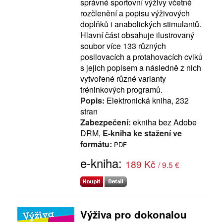
správné sportovní výživy včetně
rozčlenění a popisu výživových
doplňků i anabolických stimulantů.
Hlavní část obsahuje ilustrovaný
soubor více 133 různých
posilovacích a protahovacích cviků
s jejich popisem a následně z nich
vytvořené různé varianty
tréninkových programů.
Popis:
Elektronická kniha, 232
stran
Zabezpečení:
ekniha bez Adobe
DRM,
E-kniha ke stažení ve
formátu:
PDF
e-kniha:
189 Kč
/ 9.5 €
Výživa pro dokonalou