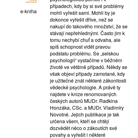
případech, kdy by si své problémy
e-kniha
mohli vyřešit sami. Mohli by je
dokonce vyřešit dříve, než se
nakupí do takového množství, že se
stávají nepřehlednými. Často jim k
tomu nechybí chuť a odvaha, ale
spíš schopnost vidět pravou
podstatu problému. Se „selskou
psychologií“ vystačíme v běžném
životě ve většině případů. Někdy se
však objeví případy zamotané, kdy
je užitečné znát některé zákonitosti
vědecké psychologie. A právě ty
najdete v knize renomovaných
českých autorů MUDr. Radkina
Honzáka, CSc. a MUDr. Vladimíry
Novotné. Jejich publikace je tak
určena všem, kteří se chtějí
dozvědět něco o zákoutích své
povahy a vyřešit i některé