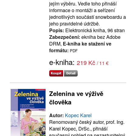
jejím výběru. Vedle toho přináší
informace o montáži a seřízení
jednotlivých součástí snowboardu a
jeho pravidelné údržbě.
Popis:
Elektronická kniha, 96 stran
Zabezpečení:
ekniha bez Adobe
DRM,
E-kniha ke stažení ve
formátu:
PDF
e-kniha:
219 Kč
/ 11 €
Zelenina ve výživě
člověka
Autor:
Kopec Karel
Renomovaný český autor, prof. Ing.
Karel Kopec, DrSc., přináší
současný pohled na nezastupitelný