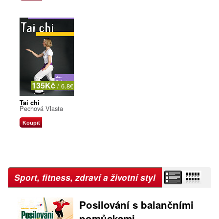
135Kč
/ 6.8€
Tai chi
Pechová Vlasta
Koupit
Sport, fitness, zdraví a životní styl
Posilování s balančními
pomůckami