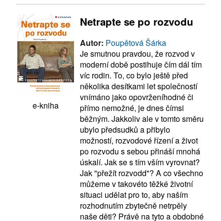
Netrapte se po rozvodu
Autor:
Poupětová Šárka
Je smutnou pravdou, že rozvod v
moderní době postihuje čím dál tím
víc rodin. To, co bylo ještě před
několika desítkami let společností
vnímáno jako opovrženíhodné či
e-kniha
přímo nemožné, je dnes čímsi
běžným. Jakkoliv ale v tomto směru
ubylo předsudků a přibylo
možností, rozvodové řízení a život
po rozvodu s sebou přináší mnohá
úskalí. Jak se s tím vším vyrovnat?
Jak "přežít rozvodd"? A co všechno
můžeme v takovéto těžké životní
situaci udělat pro to, aby naším
rozhodnutím zbytečně netrpěly
naše děti? Právě na tyto a obdobné