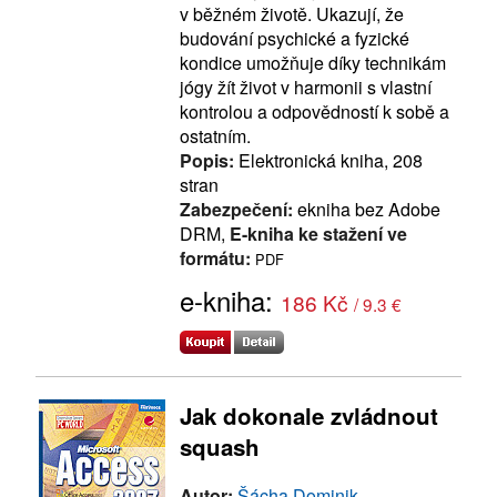
v běžném životě. Ukazují, že
budování psychické a fyzické
kondice umožňuje díky technikám
jógy žít život v harmonii s vlastní
kontrolou a odpovědností k sobě a
ostatním.
Popis:
Elektronická kniha, 208
stran
Zabezpečení:
ekniha bez Adobe
DRM,
E-kniha ke stažení ve
formátu:
PDF
e-kniha:
186 Kč
/ 9.3 €
Jak dokonale zvládnout
squash
Autor:
Šácha Dominik