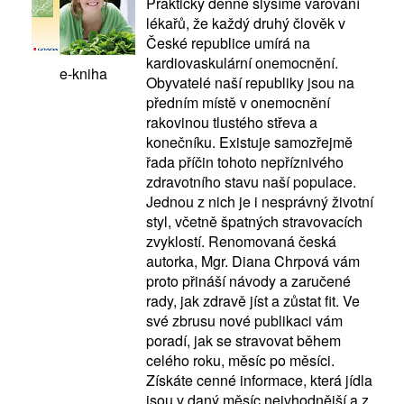
Prakticky denně slyšíme varování
lékařů, že každý druhý člověk v
České republice umírá na
kardiovaskulární onemocnění.
e-kniha
Obyvatelé naší republiky jsou na
předním místě v onemocnění
rakovinou tlustého střeva a
konečníku. Existuje samozřejmě
řada příčin tohoto nepříznivého
zdravotního stavu naší populace.
Jednou z nich je i nesprávný životní
styl, včetně špatných stravovacích
zvyklostí. Renomovaná česká
autorka, Mgr. Diana Chrpová vám
proto přináší návody a zaručené
rady, jak zdravě jíst a zůstat fit. Ve
své zbrusu nové publikaci vám
poradí, jak se stravovat během
celého roku, měsíc po měsíci.
Získáte cenné informace, která jídla
jsou v daný měsíc nejvhodnější a z