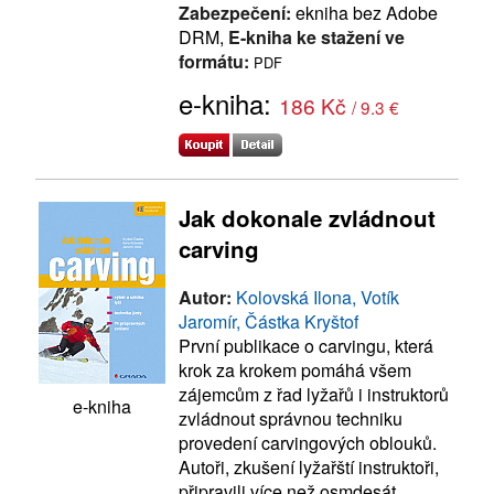
Zabezpečení:
ekniha bez Adobe
DRM,
E-kniha ke stažení ve
formátu:
PDF
e-kniha:
186 Kč
/ 9.3 €
Jak dokonale zvládnout
carving
Autor:
Kolovská Ilona, Votík
Jaromír, Částka Kryštof
První publikace o carvingu, která
krok za krokem pomáhá všem
zájemcům z řad lyžařů i instruktorů
e-kniha
zvládnout správnou techniku
provedení carvingových oblouků.
Autoři, zkušení lyžařští instruktoři,
připravili více než osmdesát