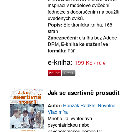
inspiraci v modelové cvičební
jednotce s doporučením na použití
uvedených cviků.
Popis:
Elektronická kniha, 168
stran
Zabezpečení:
ekniha bez Adobe
DRM,
E-kniha ke stažení ve
formátu:
PDF
e-kniha:
199 Kč
/ 10 €
Jak se asertivně prosadit
Autor:
Honzák Radkin, Novotná
Vladimíra
Mnoho lidí vyhledává
psychiatrickou nebo
psychologickou pomoc i v