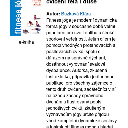
cvičení těla i duše
Autor:
Buzková Klára
Fitness jóga je moderní dynamická
forma jógy v současné době velmi
populární pro svoji oblibu u široké
sportovní veřejnosti. Jejím cílem je
e-kniha
pomocí vhodných protahovacích a
posilovacích cviků, spolu s
důrazem na správné dýchání,
dosáhnout vyrovnání svalové
dysbalence. Autorka, zkušená
instruktorka, připravila jedinečnou
publikaci pro všechny zájemce o
tento druh cvičení, začátečníci v ní
naleznou zásady správného
dýchání a ilustrovaný popis
jednotlivých cviků, zkušeným
vyznavačům jógy určitě přijdou
vhod kompletní dynamické sestavy
a instruktoři fitness mohou hledat