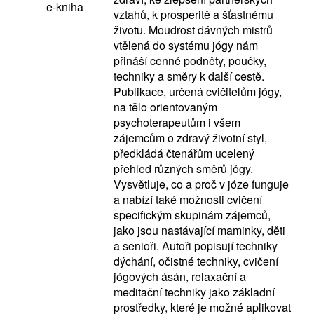
e-kniha
vztahů, k prosperitě a šťastnému
životu. Moudrost dávných mistrů
vtělená do systému jógy nám
přináší cenné podněty, poučky,
techniky a směry k další cestě.
Publikace, určená cvičitelům jógy,
na tělo orientovaným
psychoterapeutům i všem
zájemcům o zdravý životní styl,
předkládá čtenářům ucelený
přehled různých směrů jógy.
Vysvětluje, co a proč v józe funguje
a nabízí také možnosti cvičení
specifickým skupinám zájemců,
jako jsou nastávající maminky, děti
a senioři. Autoři popisují techniky
dýchání, očistné techniky, cvičení
jógových ásán, relaxační a
meditační techniky jako základní
prostředky, které je možné aplikovat