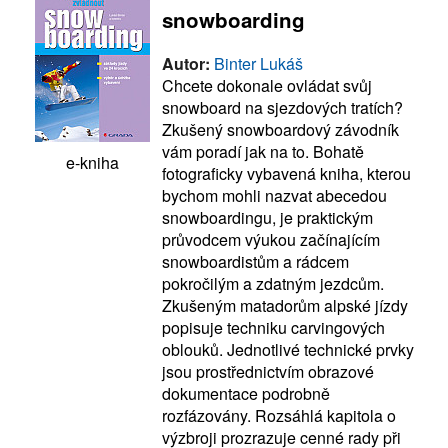
snowboarding
Autor:
Binter Lukáš
Chcete dokonale ovládat svůj
snowboard na sjezdových tratích?
Zkušený snowboardový závodník
vám poradí jak na to. Bohatě
e-kniha
fotograficky vybavená kniha, kterou
bychom mohli nazvat abecedou
snowboardingu, je praktickým
průvodcem výukou začínajícím
snowboardistům a rádcem
pokročilým a zdatným jezdcům.
Zkušeným matadorům alpské jízdy
popisuje techniku carvingových
oblouků. Jednotlivé technické prvky
jsou prostřednictvím obrazové
dokumentace podrobně
rozfázovány. Rozsáhlá kapitola o
výzbroji prozrazuje cenné rady při