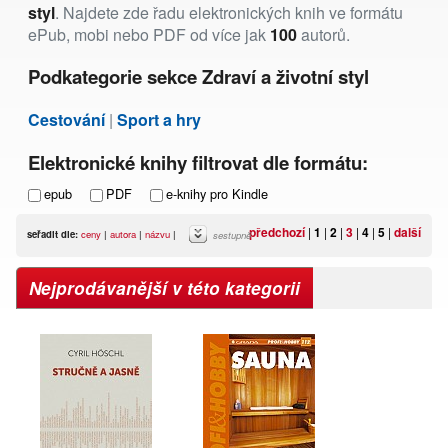
styl
. Najdete zde řadu elektronických knih ve formátu
ePub, mobi nebo PDF od více jak
100
autorů.
Podkategorie sekce Zdraví a životní styl
Cestování
|
Sport a hry
Elektronické knihy filtrovat dle formátu:
epub
PDF
e-knihy pro Kindle
předchozí
|
1
|
2
|
3
|
4
|
5
|
další
seřadit dle:
ceny
|
autora
|
názvu
|
sestupně
Nejprodávanější v této kategorii