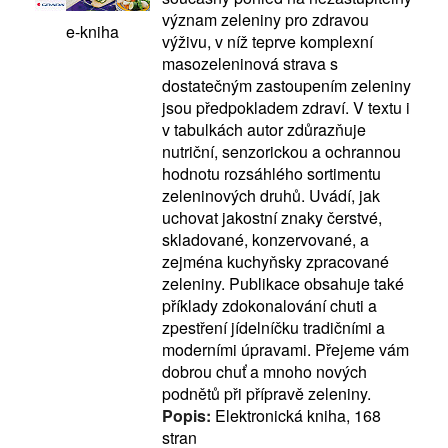
význam zeleniny pro zdravou
e-kniha
výživu, v níž teprve komplexní
masozeleninová strava s
dostatečným zastoupením zeleniny
jsou předpokladem zdraví. V textu i
v tabulkách autor zdůrazňuje
nutriční, senzorickou a ochrannou
hodnotu rozsáhlého sortimentu
zeleninových druhů. Uvádí, jak
uchovat jakostní znaky čerstvé,
skladované, konzervované, a
zejména kuchyňsky zpracované
zeleniny. Publikace obsahuje také
příklady zdokonalování chuti a
zpestření jídelníčku tradičními a
moderními úpravami. Přejeme vám
dobrou chuť a mnoho nových
podnětů při přípravě zeleniny.
Popis:
Elektronická kniha, 168
stran