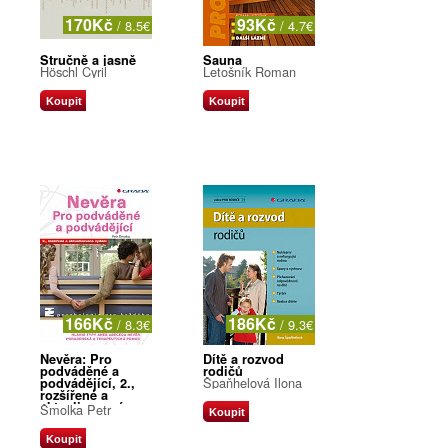
170Kč
93Kč
/ 8.5€
/ 4.7€
Stručně a jasně
Sauna
Höschl Cyril
Letošník Roman
Koupit
Koupit
166Kč
186Kč
/ 8.3€
/ 9.3€
Nevěra: Pro
Dítě a rozvod
podváděné a
rodičů
Špaňhelová Ilona
podvádějící, 2.,
rozšířené a
aktualizované
Šmolka Petr
Koupit
vydání
Koupit