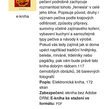
pečení podrobně zachycuje
rozmanitost tohoto „řemesla“ v celé
jeho šířce. Popisuje původ, druhy i
e-kniha
význam pečiva podle krajových
odlišností, způsoby přípravy,
suroviny včetně zajímavého koření,
vybavení kuchyní a samozřejmě
typy pečiva a návody k výrobě.
Pokud vás tedy zajímá jak si doma
upéct například tradiční hnětýnky,
beleše, mrváně, trdelníky nebo
pagáčky, pak vám bude právě tato
kniha dobrým rádcem.117
černobílých obrázků, 36 barevných
fotografií
Popis:
Elektronická kniha, 172
stran
Zabezpečení:
ekniha bez Adobe
DRM,
E-kniha ke stažení ve
formátu:
PDF