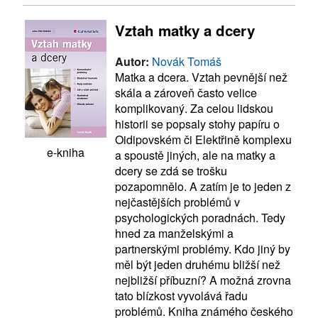
Vztah matky a dcery
Autor:
Novák Tomáš
Matka a dcera. Vztah pevnější než
skála a zároveň často velice
komplikovaný. Za celou lidskou
historii se popsaly stohy papíru o
Oidipovském či Elektřině komplexu
e-kniha
a spoustě jiných, ale na matky a
dcery se zdá se trošku
pozapomnělo. A zatím je to jeden z
nejčastějších problémů v
psychologických poradnách. Tedy
hned za manželskými a
partnerskými problémy. Kdo jiný by
měl být jeden druhému bližší než
nejbližší příbuzní? A možná zrovna
tato blízkost vyvolává řadu
problémů. Kniha známého českého