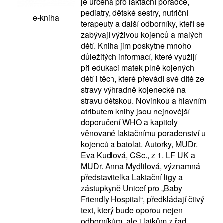
je určena pro laktační poradce,
pediatry, dětské sestry, nutriční
e-kniha
terapeuty a další odborníky, kteří se
zabývají výživou kojenců a malých
dětí. Kniha jim poskytne mnoho
důležitých informací, které využijí
při edukaci matek plně kojených
dětí i těch, které převádí své dítě ze
stravy výhradně kojenecké na
stravu dětskou. Novinkou a hlavním
atributem knihy jsou nejnovější
doporučení WHO a kapitoly
věnované laktačnímu poradenství u
kojenců a batolat. Autorky, MUDr.
Eva Kudlová, CSc., z 1. LF UK a
MUDr. Anna Mydlilová, významná
představitelka Laktační ligy a
zástupkyně Unicef pro „Baby
Friendly Hospital“, předkládají čtivý
text, který bude oporou nejen
odborníkům, ale i laikům z řad