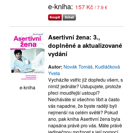
e-kniha:
157 Kč
/ 7.9 €
Asertivní žena: 3.,
doplněné a aktualizované
vydání
Autor:
Novák Tomáš, Kudláčková
Yveta
Vycházíte vstříc již dopředu všem, s
nimiž jednáte? Ustupujete, protože
e-kniha
přeci moudřejší ustoupí?
Necháváte si všechno líbit a často
vás napadne, že byste raději byli
nejmenší na celém světě? Pokud
ano, pak kniha Asertivní žena byla
napsána právě pro vás. Máte právě
jedinečnou možnost s její pomocí