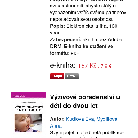
svou autonomii, abyste stálým
vycházením vstříc svému partnerovi
nepotlačovali svou osobnost.
Popis:
Elektronická kniha, 160
stran
Zabezpečení:
ekniha bez Adobe
DRM,
E-kniha ke stažení ve
formátu:
PDF
e-kniha:
157 Kč
/ 7.9 €
Výživové poradenství u
dětí do dvou let
Autor:
Kudlová Eva, Mydlilová
Anna
Svým pojetím ojedinělá publikace