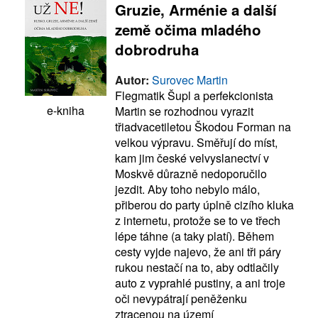
Gruzie, Arménie a další
země očima mladého
dobrodruha
Autor:
Surovec Martin
Flegmatik Šupl a perfekcionista
e-kniha
Martin se rozhodnou vyrazit
třiadvacetiletou Škodou Forman na
velkou výpravu. Směřují do míst,
kam jim české velvyslanectví v
Moskvě důrazně nedoporučilo
jezdit. Aby toho nebylo málo,
přiberou do party úplně cizího kluka
z internetu, protože se to ve třech
lépe táhne (a taky platí). Během
cesty vyjde najevo, že ani tři páry
rukou nestačí na to, aby odtlačily
auto z vyprahlé pustiny, a ani troje
oči nevypátrají peněženku
ztracenou na území