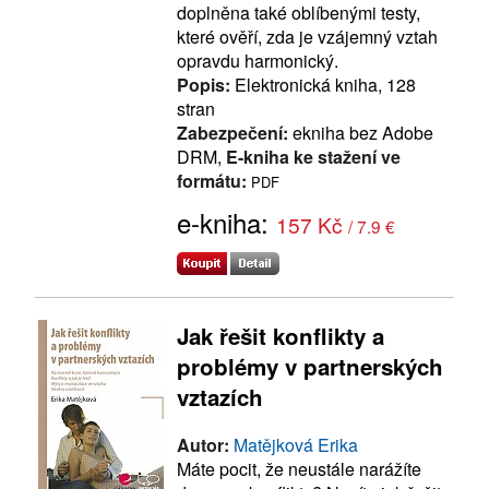
doplněna také oblíbenými testy,
které ověří, zda je vzájemný vztah
opravdu harmonický.
Popis:
Elektronická kniha, 128
stran
Zabezpečení:
ekniha bez Adobe
DRM,
E-kniha ke stažení ve
formátu:
PDF
e-kniha:
157 Kč
/ 7.9 €
Jak řešit konflikty a
problémy v partnerských
vztazích
Autor:
Matějková Erika
Máte pocit, že neustále narážíte