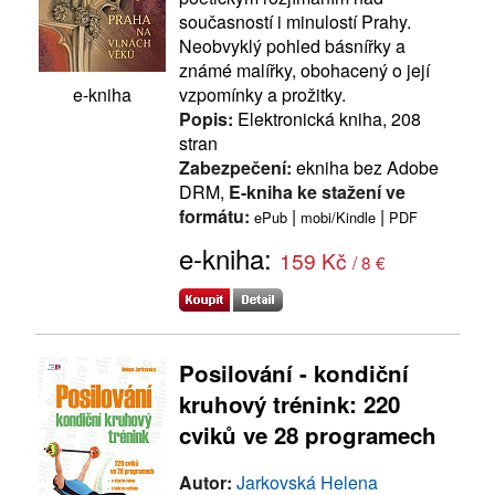
současností i minulostí Prahy.
Neobvyklý pohled básnířky a
známé malířky, obohacený o její
vzpomínky a prožitky.
e-kniha
Popis:
Elektronická kniha, 208
stran
Zabezpečení:
ekniha bez Adobe
DRM,
E-kniha ke stažení ve
formátu:
|
|
ePub
mobi/Kindle
PDF
e-kniha:
159 Kč
/ 8 €
Posilování - kondiční
kruhový trénink: 220
cviků ve 28 programech
Autor:
Jarkovská Helena