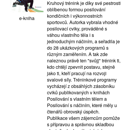
Kruhový trénink je díky své pestrosti
oblíbenou formou posilování
kondičních i výkonnostních
e-kniha
sportovců. Autorka vybrala vhodné
posilovací cviky, prováděné s
váhou vlastního těla i s
jednoduchým náčiním, a seřadila je
do 28 ukázkových programů s
různým zaměřením. A tak zde
naleznou právě ten "svůjj" trénink ti,
kdo chtějí zpevnit postavu, stejně
jako ti, kteří pracují na rozvoji
svalové síly. Tréninkové programy
vycházejí z obsáhlých zásobníku
cviků publikovaných v knihách
Posilování s vlastním tělem a
Posilování s náčiním, které měly u
čtenářů obrovský úspěch.
Publikace všem zájemcům pomůže
s přípravou a správnou skladbou