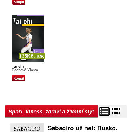
Koupit
135Kč
/ 6.8€
Tai chi
Pechová Vlasta
Koupit
Sport, fitness, zdraví a životní styl
Sabagiro už ne!: Rusko,