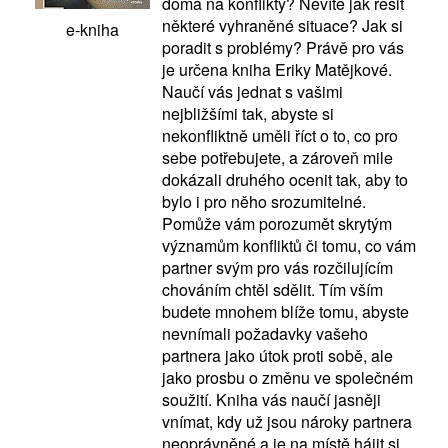
doma na konflikty? Nevíte jak řešit
některé vyhraněné situace? Jak si
e-kniha
poradit s problémy? Právě pro vás
je určena kniha Eriky Matějkové.
Naučí vás jednat s vašimi
nejbližšími tak, abyste si
nekonfliktně uměli říct o to, co pro
sebe potřebujete, a zároveň mile
dokázali druhého ocenit tak, aby to
bylo i pro něho srozumitelné.
Pomůže vám porozumět skrytým
významům konfliktů či tomu, co vám
partner svým pro vás rozčilujícím
chováním chtěl sdělit. Tím vším
budete mnohem blíže tomu, abyste
nevnímali požadavky vašeho
partnera jako útok proti sobě, ale
jako prosbu o změnu ve společném
soužití. Kniha vás naučí jasněji
vnímat, kdy už jsou nároky partnera
neoprávněné a je na místě hájit si