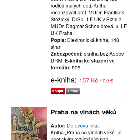
rodičů malých dětí. Knihu
recenzovali prof. MUDr. František
Stožický, DrSc., LF UK v Plzni a
MUDr. Dagmar Schneidrová, 3. LF
UK Praha.
Popis:
Elektronická kniha, 148
stran
Zabezpečení:
ekniha bez Adobe
DRM,
E-kniha ke stažení ve
formátu:
PDF
e-kniha:
157 Kč
/ 7.9 €
Praha na vlnách věků
Autor:
Delevová Inka
Kniha „Praha na vlnách věků“ je
poetickým rozjímáním nad