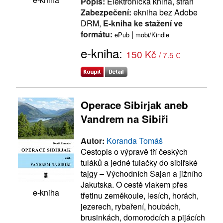
Popis:
Elektronická kniha, stran
Zabezpečení:
ekniha bez Adobe
DRM,
E-kniha ke stažení ve
formátu:
|
ePub
mobi/Kindle
e-kniha:
150 Kč
/ 7.5 €
Operace Sibirjak aneb
Vandrem na Sibiři
Autor:
Koranda Tomáš
Cestopis o výpravě tří českých
tuláků a jedné tulačky do sibiřské
tajgy – Východních Sajan a jižního
Jakutska. O cestě vlakem přes
e-kniha
třetinu zeměkoule, lesích, horách,
jezerech, rybaření, houbách,
brusinkách, domorodcích a pijácích