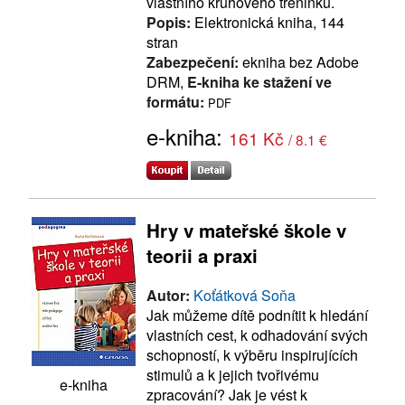
vlastního kruhového tréninku.
Popis:
Elektronická kniha, 144
stran
Zabezpečení:
ekniha bez Adobe
DRM,
E-kniha ke stažení ve
formátu:
PDF
e-kniha:
161 Kč
/ 8.1 €
Hry v mateřské škole v
teorii a praxi
Autor:
Koťátková Soňa
Jak můžeme dítě podnítit k hledání
vlastních cest, k odhadování svých
schopností, k výběru inspirujících
stimulů a k jejich tvořivému
e-kniha
zpracování? Jak je vést k