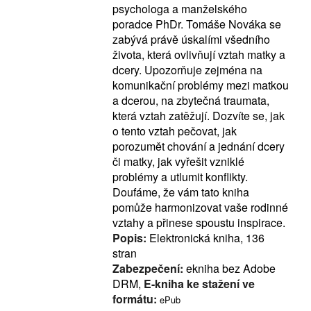
psychologa a manželského
poradce PhDr. Tomáše Nováka se
zabývá právě úskalími všedního
života, která ovlivňují vztah matky a
dcery. Upozorňuje zejména na
komunikační problémy mezi matkou
a dcerou, na zbytečná traumata,
která vztah zatěžují. Dozvíte se, jak
o tento vztah pečovat, jak
porozumět chování a jednání dcery
či matky, jak vyřešit vzniklé
problémy a utlumit konflikty.
Doufáme, že vám tato kniha
pomůže harmonizovat vaše rodinné
vztahy a přinese spoustu inspirace.
Popis:
Elektronická kniha, 136
stran
Zabezpečení:
ekniha bez Adobe
DRM,
E-kniha ke stažení ve
formátu:
ePub