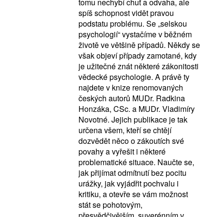
tomu nechybí chuť a odvaha, ale
spíš schopnost vidět pravou
podstatu problému. Se „selskou
psychologií“ vystačíme v běžném
životě ve většině případů. Někdy se
však objeví případy zamotané, kdy
je užitečné znát některé zákonitosti
vědecké psychologie. A právě ty
najdete v knize renomovaných
českých autorů MUDr. Radkina
Honzáka, CSc. a MUDr. Vladimíry
Novotné. Jejich publikace je tak
určena všem, kteří se chtějí
dozvědět něco o zákoutích své
povahy a vyřešit i některé
problematické situace. Naučte se,
jak přijímat odmítnutí bez pocitu
urážky, jak vyjádřit pochvalu i
kritiku, a otevře se vám možnost
stát se pohotovým,
přesvědčivějším, suverénním v