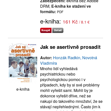
Zabezpečení:
ekniha bez Adobe
DRM,
E-kniha ke stažení ve
formátu:
PDF
e-kniha:
161 Kč
/ 8.1 €
Jak se asertivně prosadit
Autor:
Honzák Radkin, Novotná
Vladimíra
Mnoho lidí vyhledává
psychiatrickou nebo
psychologickou pomoc i v
případech, kdy by si své problémy
e-kniha
mohli vyřešit sami. Mohli by je
dokonce vyřešit dříve, než se
nakupí do takového množství, že se
stávají nepřehlednými. Často jim k