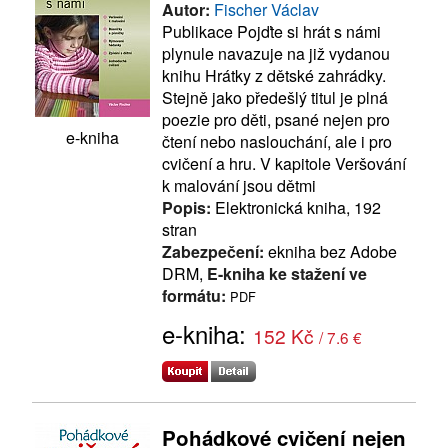
Autor:
Fischer Václav
Publikace Pojďte si hrát s námi
plynule navazuje na již vydanou
knihu Hrátky z dětské zahrádky.
Stejně jako předešlý titul je plná
poezie pro děti, psané nejen pro
e-kniha
čtení nebo naslouchání, ale i pro
cvičení a hru. V kapitole Veršování
k malování jsou dětmi
Popis:
Elektronická kniha, 192
stran
Zabezpečení:
ekniha bez Adobe
DRM,
E-kniha ke stažení ve
formátu:
PDF
e-kniha:
152 Kč
/ 7.6 €
Pohádkové cvičení nejen