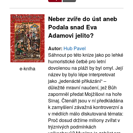
Neber zvíře do úst aneb
Podala snad Eva
Adamovi jelito?
Autor:
Hub Pavel
Sáhnout po této knize jako po lehké
humoristické četbě pro letní
dovolenou na pláži by byl omyl. Její
e-kniha
název by bylo lépe interpretovat
jako „jedenácté přikázání“ –
důležité mravní naučení, jež Bůh
zapomněl předat Mojžíšovi na hoře
Sinaj. Čtenáři jsou v ní předkládána
k zamyšlení závažná kontroverzní a
v médiích málo diskutovaná témata:
Proč dosud držíme miliony zvířat v
trýznivých podmínkách