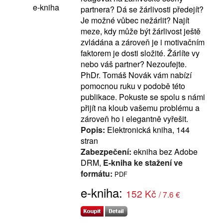
e-kniha
partnera? Dá se žárlivosti předejít?
Je možné vůbec nežárlit? Najít
meze, kdy může být žárlivost ještě
zvládána a zároveň je i motivačním
faktorem je dosti složité. Žárlíte vy
nebo váš partner? Nezoufejte.
PhDr. Tomáš Novák vám nabízí
pomocnou ruku v podobě této
publikace. Pokuste se spolu s námi
přijít na kloub vašemu problému a
zároveň ho i elegantně vyřešit.
Popis:
Elektronická kniha, 144
stran
Zabezpečení:
ekniha bez Adobe
DRM,
E-kniha ke stažení ve
formátu:
PDF
e-kniha:
152 Kč
/ 7.6 €