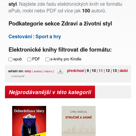
styl
. Najdete zde řadu elektronických knih ve formátu
ePub, mobi nebo PDF od více jak
100
autorů.
Podkategorie sekce Zdraví a životní styl
Cestování
|
Sport a hry
Elektronické knihy filtrovat dle formátu:
epub
PDF
e-knihy pro Kindle
předchozí
|
9
|
10
|
11
|
12
|
13
|
další
seřadit dle:
ceny
|
autora
|
názvu
|
vzestupně
Nejprodávanější v této kategorii