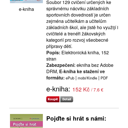
Soubor 129 cvičení určených ke
správnému nácviku základních
e-kniha
sportovních dovedností je určen
zejména učitelkám a učitelům
základních škol, ale jistě ho využijí i
cvičitelé a trenéři žákovských
kategorií pro rozvoj všeobecné
přípravy dětí.
Popis:
Elektronická kniha, 152
stran
Zabezpečení:
ekniha bez Adobe
DRM,
E-kniha ke stažení ve
formátu:
|
|
ePub
mobi/Kindle
PDF
e-kniha:
152 Kč
/ 7.6 €
Pojďte si hrát s námi: