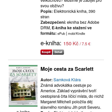
velkochovů? Musíme je zabíjet pro
svou obživu?
Popis:
Elektronická kniha, 390
stran
Zabezpečení:
ekniha bez Adobe
DRM,
E-kniha ke stažení ve
formátu:
|
ePub
mobi/Kindle
e-kniha:
150 Kč
/ 7.5 €
Moje cesta za Scarlett
Autor:
Samková Klára
Známá advokátka cestuje po
Americe. Základ vyprávění tvoří
cestopisná črta líčící místa, do nichž
Margaret Mitchell položila děj
slavného románu Jih proti Severu.
e-kniha