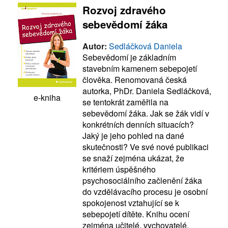
Rozvoj zdravého
sebevědomí žáka
Autor:
Sedláčková Daniela
Sebevědomí je základním
stavebním kamenem sebepojetí
člověka. Renomovaná česká
autorka, PhDr. Daniela Sedláčková,
e-kniha
se tentokrát zaměřila na
sebevědomí žáka. Jak se žák vidí v
konkrétních denních situacích?
Jaký je jeho pohled na dané
skutečnosti? Ve své nové publikaci
se snaží zejména ukázat, že
kritériem úspěšného
psychosociálního začlenění žáka
do vzdělávacího procesu je osobní
spokojenost vztahující se k
sebepojetí dítěte. Knihu ocení
zejména učitelé, vychovatelé,