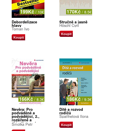
199Kč
170Kč
/ 10€
/ 8.5€
Debordelizace
Stručně a jasně
Höschl Cyril
hlavy
Toman Ivo
Koupit
Koupit
166Kč
186Kč
/ 8.3€
/ 9.3€
Nevěra: Pro
Dítě a rozvod
podváděné a
rodičů
Špaňhelová Ilona
podvádějící, 2.,
rozšířené a
aktualizované
Šmolka Petr
Koupit
vydání