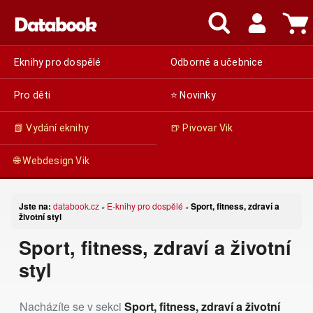
Eknihy pro dospělé
Odborné a učebnice
Pro děti
⭐ Novinky
📗 Vydání eknihy
🍺 Pivovar Vik
🌐 Webdesign Vik
Jste na:
databook.cz
E-knihy pro dospělé
Sport, fitness, zdraví a
»
»
životní styl
Sport, fitness, zdraví a životní
styl
Nacházíte se v sekci
Sport, fitness, zdraví a životní