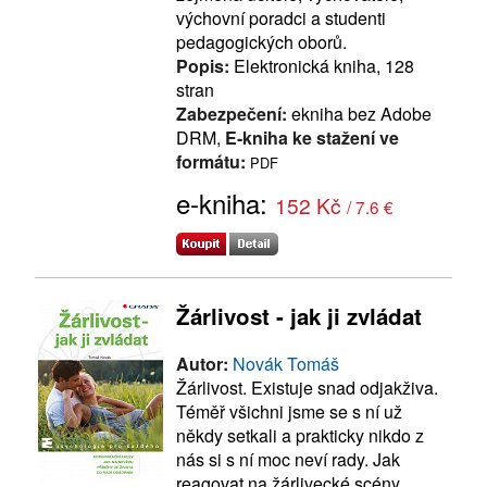
výchovní poradci a studenti
pedagogických oborů.
Popis:
Elektronická kniha, 128
stran
Zabezpečení:
ekniha bez Adobe
DRM,
E-kniha ke stažení ve
formátu:
PDF
e-kniha:
152 Kč
/ 7.6 €
Žárlivost - jak ji zvládat
Autor:
Novák Tomáš
Žárlivost. Existuje snad odjakživa.
Téměř všichni jsme se s ní už
někdy setkali a prakticky nikdo z
nás si s ní moc neví rady. Jak
reagovat na žárlivecké scény