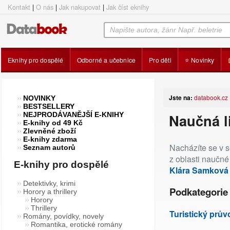
Kontakt
|
O nás
|
Jak nakupovat
|
Jak číst eknihy
Eknihy pro dospělé
Odborné a učebnice
Pro děti
⭐ Novinky
Jste na:
databook.cz
NOVINKY
BESTSELLERY
NEJPRODÁVANĚJŠÍ E-KNIHY
Naučná l
E-knihy od 49 Kč
Zlevněné zboží
E-knihy zdarma
Nacházíte se v s
Seznam autorů
z oblasti naučné
E-knihy pro dospělé
Klára Samková
Detektivky, krimi
Podkategorie 
Horory a thrillery
Horory
Thrillery
Turistický prů
Romány, povídky, novely
Romantika, erotické romány