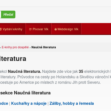
📗 Vydání eknihy
🍺 Pivovar Vik
🌐 Webdesign Vik
E-knihy pro dospělé
Naučná literatura
»
»
iteratura
ekci
Naučná literatura.
Najdete zde více jak
35
elektronických 
 literatury. Průvodce na cesty po Holandsku a Skvělou vánoční
cestuje po Americe po místech z románu Jih proti Severu.
sekce Naučná literatura
vodce
|
Kuchařky a nápoje
|
Záliby, hobby a řemesla