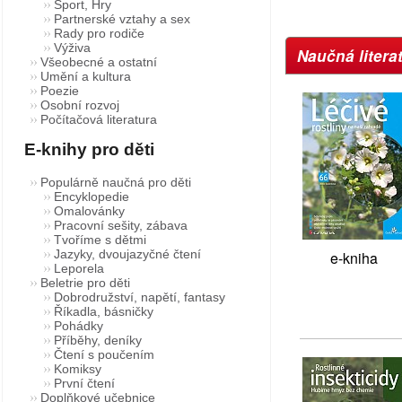
Sport, Hry
Partnerské vztahy a sex
Rady pro rodiče
Výživa
Naučná litera
Všeobecné a ostatní
Umění a kultura
Poezie
Osobní rozvoj
Počítačová literatura
E-knihy pro děti
Populárně naučná pro děti
Encyklopedie
Omalovánky
Pracovní sešity, zábava
Tvoříme s dětmi
Jazyky, dvoujazyčné čtení
e-kniha
Leporela
Beletrie pro děti
Dobrodružství, napětí, fantasy
Říkadla, básničky
Pohádky
Příběhy, deníky
Čtení s poučením
Komiksy
První čtení
Doplňkové učebnice