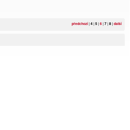
předchozí
|
4
|
5
|
6
|
7
|
8
|
další