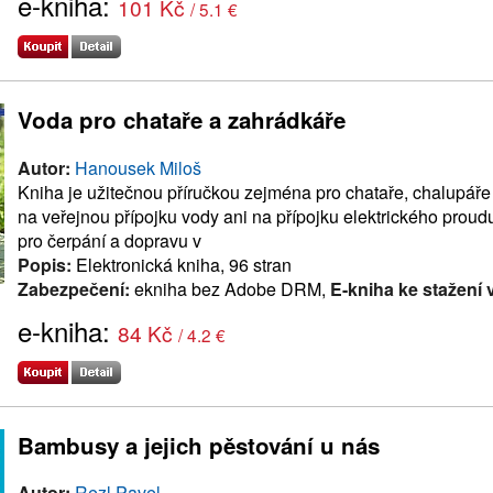
e-kniha:
101 Kč
/ 5.1 €
Voda pro chataře a zahrádkáře
Autor:
Hanousek Miloš
Kniha je užitečnou příručkou zejména pro chataře, chalupáře
na veřejnou přípojku vody ani na přípojku elektrického prou
pro čerpání a dopravu v
Popis:
Elektronická kniha, 96 stran
Zabezpečení:
ekniha bez Adobe DRM,
E-kniha ke stažení 
e-kniha:
84 Kč
/ 4.2 €
Bambusy a jejich pěstování u nás
Autor:
Rezl Pavel