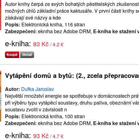
Autor knihy čerpá ze svých bohatých pěstitelských zkušenost
možných úhlů základní práce kaktusáře. V první části knihy se 
získávají své názvy a kde
Popis:
Elektronická kniha, 116 stran
Zabezpečení:
ekniha bez Adobe DRM,
E-kniha ke stažení 
e-kniha:
83 Kč
/ 4.2 €
Vytápění domů a bytů: (2., zcela přepracova
Autor:
Dufka Jaroslav
Největší množství energie se spotřebuje v domácnostech pr
při výběru typu vytápěcí soustavy, druhu paliva, obeznámí v
soustavu zvolit v závislosti n
Popis:
Elektronická kniha, 100 stran
Zabezpečení:
ekniha bez Adobe DRM,
E-kniha ke stažení 
e-kniha:
93 Kč
/ 4.7 €