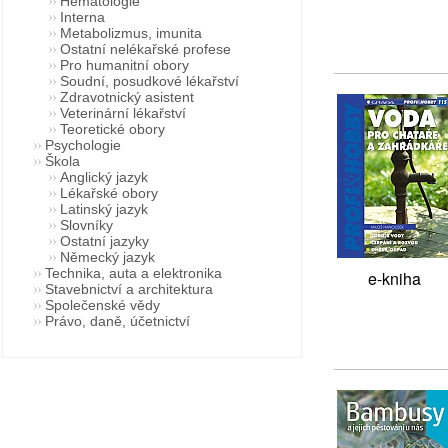
Hematologie
Interna
Metabolizmus, imunita
Ostatní nelékařské profese
Pro humanitní obory
Soudní, posudkové lékařství
Zdravotnický asistent
Veterinární lékařství
Teoretické obory
Psychologie
Škola
Anglický jazyk
Lékařské obory
Latinský jazyk
Slovníky
Ostatní jazyky
Německý jazyk
Technika, auta a elektronika
e-kniha
Stavebnictví a architektura
Společenské vědy
Právo, daně, účetnictví