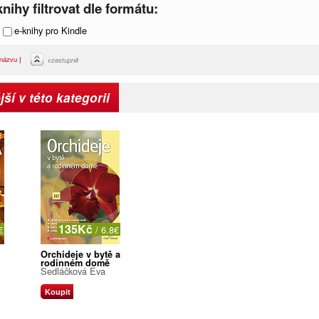
nihy filtrovat dle formátu:
e-knihy pro Kindle
názvu
|
vzestupně
ší v této kategorii
135Kč
€
/ 6.8€
Orchideje v bytě a
rodinném domě
Sedláčková Eva
Koupit