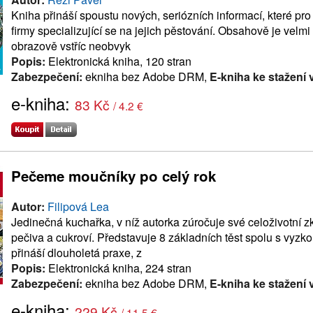
Kniha přináší spoustu nových, seriózních informací, které pr
firmy specializující se na jejich pěstování. Obsahově je velm
obrazově vstříc neobvyk
Popis:
Elektronická kniha, 120 stran
Zabezpečení:
ekniha bez Adobe DRM,
E-kniha ke stažení 
e-kniha:
83 Kč
/ 4.2 €
Pečeme moučníky po celý rok
Autor:
Filipová Lea
Jedinečná kuchařka, v níž autorka zúročuje své celoživotní z
pečiva a cukroví. Představuje 8 základních těst spolu s vyzk
přináší dlouholetá praxe, z
Popis:
Elektronická kniha, 224 stran
Zabezpečení:
ekniha bez Adobe DRM,
E-kniha ke stažení 
e-kniha:
229 Kč
/ 11.5 €