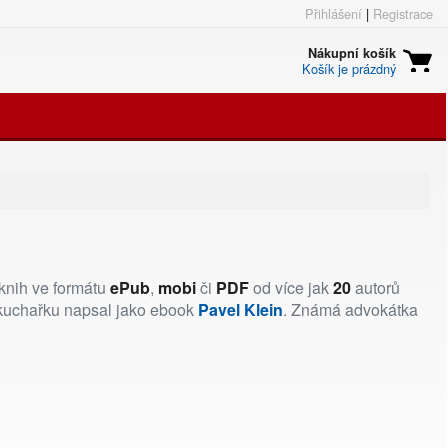
Přihlášení
|
Registrace
Nákupní košík
Košík je prázdný
knih ve formátu
ePub
,
mobi
či
PDF
od více jak
20
autorů
 kuchařku napsal jako ebook
Pavel Klein
. Známá advokátka