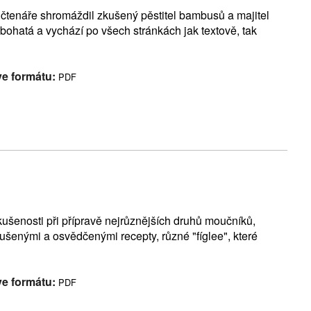
o čtenáře shromáždil zkušený pěstitel bambusů a majitel
i bohatá a vychází po všech stránkách jak textově, tak
ve formátu:
PDF
kušenosti při přípravě nejrůznějších druhů moučníků,
oušenými a osvědčenými recepty, různé "fíglee", které
ve formátu:
PDF