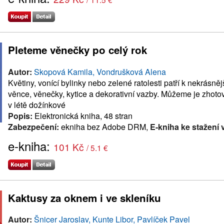
Pleteme věnečky po celý rok
Autor:
Skopová Kamila, Vondrušková Alena
Květiny, vonící bylinky nebo zelené ratolesti patří k nekrásn
věnce, věnečky, kytice a dekorativní vazby. Můžeme je zhotov
v létě dožínkové
Popis:
Elektronická kniha, 48 stran
Zabezpečení:
ekniha bez Adobe DRM,
E-kniha ke stažení 
e-kniha:
101 Kč
/ 5.1 €
Kaktusy za oknem i ve skleníku
Autor:
Šnicer Jaroslav, Kunte Libor, Pavlíček Pavel