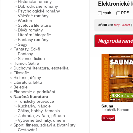
Historické romány
Elektronické k
Dobrodružné romány
Psychologické romány
epub
PDF
Válečné romány
Western
seřadit dle:
ceny
|
autora
|
Světová literatura
Dívčí romány
Literární biografie
Nejprodávaněj
Fantasy romány
Ságy
Fantasy, Sci-fi
Fantasy
Science fiction
Humor, Satira
Duchovní literatura, esoterika
Filosofie
Historie, dějiny
Literatura faktu
Beletrie
Ekonomie a podnikání
93Kč
/ 4.7
Naučná literatura
Turistický pruvodce
Sauna
Kuchařky, Nápoje
Letošník Roman
Záliby, hobby, řemesla
Zahrada, zvířata, příroda
Koupit
Výtvarné techniky, umění
Sport, fitness, zdraví a životní styl
Cestování