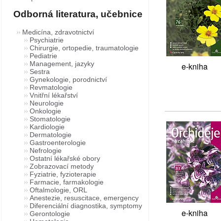
Odborná literatura, učebnice
Medicína, zdravotnictví
Psychiatrie
Chirurgie, ortopedie, traumatologie
Pediatrie
Management, jazyky
e-kniha
Sestra
Gynekologie, porodnictví
Revmatologie
Vnitřní lékařství
Neurologie
Onkologie
Stomatologie
Kardiologie
Dermatologie
Gastroenterologie
Nefrologie
Ostatní lékařské obory
Zobrazovací metody
Fyziatrie, fyzioterapie
Farmacie, farmakologie
Oftalmologie, ORL
Anestezie, resuscitace, emergency
Diferenciální diagnostika, symptomy
e-kniha
Gerontologie