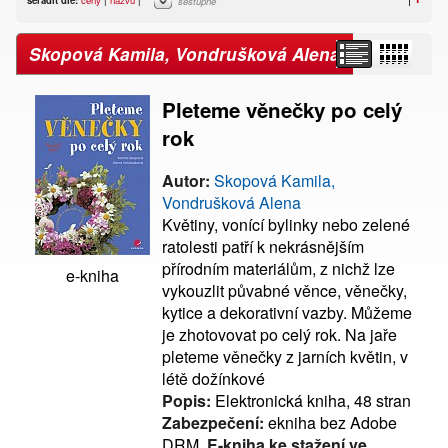
sestupně
Skopová Kamila, Vondrušková Alena
Pleteme věnečky po celý
rok
Autor:
Skopová Kamila,
Vondrušková Alena
Květiny, vonící bylinky nebo zelené
ratolesti patří k nekrásnějším
přírodním materiálům, z nichž lze
e-kniha
vykouzlit půvabné věnce, věnečky,
kytice a dekorativní vazby. Můžeme
je zhotovovat po celý rok. Na jaře
pleteme věnečky z jarních květin, v
létě dožínkové
Popis:
Elektronická kniha, 48 stran
Zabezpečení:
ekniha bez Adobe
DRM,
E-kniha ke stažení ve