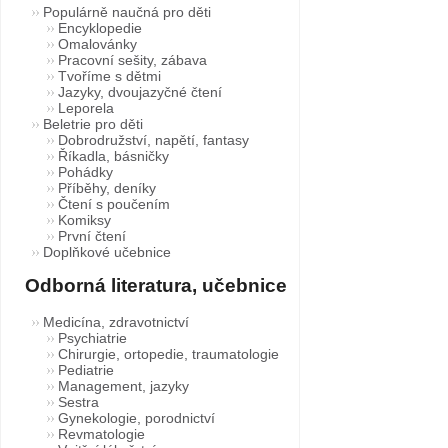
Populárně naučná pro děti
Encyklopedie
Omalovánky
Pracovní sešity, zábava
Tvoříme s dětmi
Jazyky, dvoujazyčné čtení
Leporela
Beletrie pro děti
Dobrodružství, napětí, fantasy
Říkadla, básničky
Pohádky
Příběhy, deníky
Čtení s poučením
Komiksy
První čtení
Doplňkové učebnice
Odborná literatura, učebnice
Medicína, zdravotnictví
Psychiatrie
Chirurgie, ortopedie, traumatologie
Pediatrie
Management, jazyky
Sestra
Gynekologie, porodnictví
Revmatologie