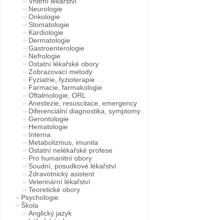
Vnitřní lékařství
Neurologie
Onkologie
Stomatologie
Kardiologie
Dermatologie
Gastroenterologie
Nefrologie
Ostatní lékařské obory
Zobrazovací metody
Fyziatrie, fyzioterapie
Farmacie, farmakologie
Oftalmologie, ORL
Anestezie, resuscitace, emergency
Diferenciální diagnostika, symptomy
Gerontologie
Hematologie
Interna
Metabolizmus, imunita
Ostatní nelékařské profese
Pro humanitní obory
Soudní, posudkové lékařství
Zdravotnický asistent
Veterinární lékařství
Teoretické obory
Psychologie
Škola
Anglický jazyk