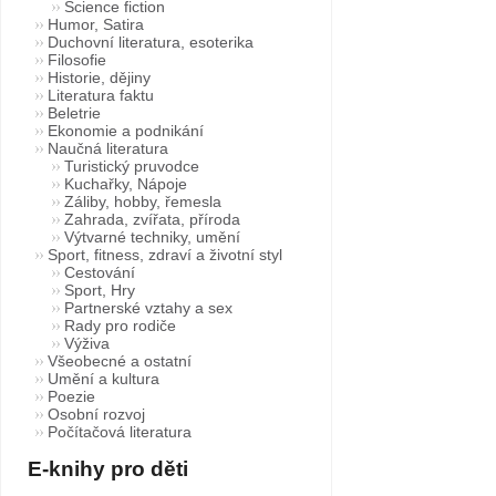
Science fiction
Humor, Satira
Duchovní literatura, esoterika
Filosofie
Historie, dějiny
Literatura faktu
Beletrie
Ekonomie a podnikání
Naučná literatura
Turistický pruvodce
Kuchařky, Nápoje
Záliby, hobby, řemesla
Zahrada, zvířata, příroda
Výtvarné techniky, umění
Sport, fitness, zdraví a životní styl
Cestování
Sport, Hry
Partnerské vztahy a sex
Rady pro rodiče
Výživa
Všeobecné a ostatní
Umění a kultura
Poezie
Osobní rozvoj
Počítačová literatura
E-knihy pro děti