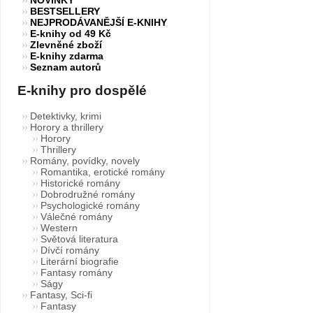
BESTSELLERY
NEJPRODÁVANĚJŠÍ E-KNIHY
E-knihy od 49 Kč
Zlevněné zboží
E-knihy zdarma
Seznam autorů
E-knihy pro dospělé
Detektivky, krimi
Horory a thrillery
Horory
Thrillery
Romány, povídky, novely
Romantika, erotické romány
Historické romány
Dobrodružné romány
Psychologické romány
Válečné romány
Western
Světová literatura
Dívčí romány
Literární biografie
Fantasy romány
Ságy
Fantasy, Sci-fi
Fantasy