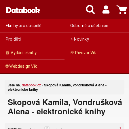
Eknihy pro dospělé
Odborné a učebnice
Pro děti
⭐ Novinky
📗 Vydání eknihy
🍺 Pivovar Vik
🌐 Webdesign Vik
Jste na:
databook.cz
Skopová Kamila, Vondrušková Alena -
»
elektronické knihy
Skopová Kamila, Vondrušková
Alena - elektronické knihy
|
1
seřadit dle:
ceny
|
názvu
|