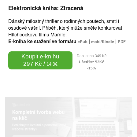
Elektronická kniha: Ztracená
Dánský milostný thriller o rodinných poutech, smrti i
osudové vášni. Příběh, který může směle konkurovat
Hitchcockovu filmu Marnie.
E-kniha ke stažení ve formátu
|
|
ePub
mobi/Kindle
PDF
Koupit e-knihu
Dop. cena 349 Kč
Ušetříte: 52Kč
297 Kč /
14.9€
-15%