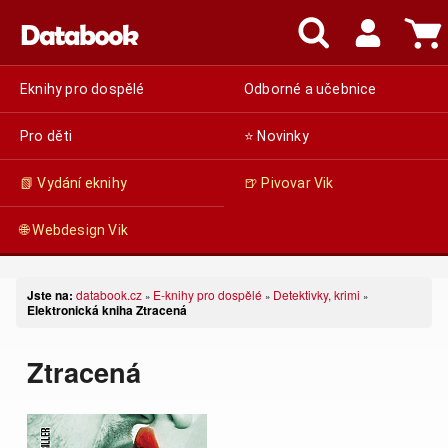
Eknihy pro dospělé
Odborné a učebnice
Pro děti
⭐ Novinky
📗 Vydání eknihy
🍺 Pivovar Vik
🌐 Webdesign Vik
Jste na:
databook.cz
E-knihy pro dospělé
Detektivky, krimi
»
»
»
Elektronická kniha Ztracená
Ztracená