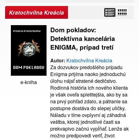
Kratochvílna Kreácia
Dom pokladov:
Detektívna kancelária
ENIGMA, prípad tretí
Autor:
Kratochvílna Kreácia
Za dozvukov predošlého prípadu
Enigma prijíma naoko jednoduchú
úlohu nájsť stratené dedičstvo.
e-kniha
Rodinná história ich nového klienta
je však oveľa spletitejšia, ako by sa
na prvý pohľad zdalo, a pátranie sa
postupne dostáva do slepej uličky.
Náladu v tíme ovplyvní aj záhadná
veštba, ktorej jednotlivé časti sa
prekvapivo začnú vypĺňať. Lenže ak
možno predpovedi veriť, život