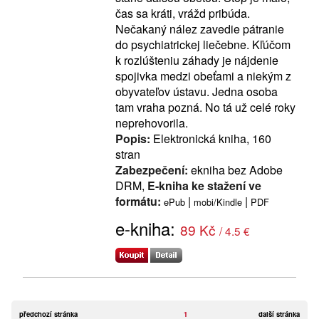
čas sa kráti, vrážd pribúda.
Nečakaný nález zavedie pátranie
do psychiatrickej liečebne. Kľúčom
k rozlúšteniu záhady je nájdenie
spojivka medzi obeťami a niekým z
obyvateľov ústavu. Jedna osoba
tam vraha pozná. No tá už celé roky
neprehovorila.
Popis:
Elektronická kniha, 160
stran
Zabezpečení:
ekniha bez Adobe
DRM,
E-kniha ke stažení ve
formátu:
|
|
ePub
mobi/Kindle
PDF
e-kniha:
89 Kč
/ 4.5 €
předchozí stránka
1
další stránka