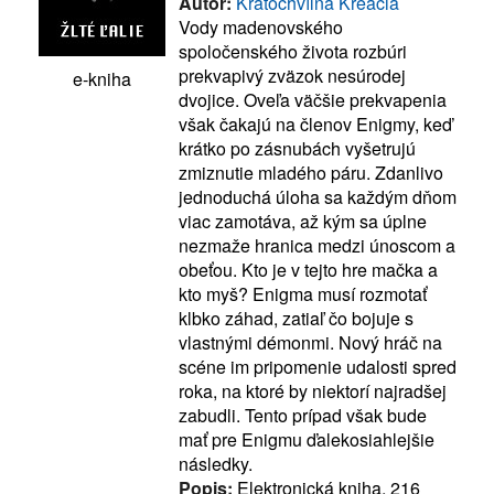
Autor:
Kratochvílna Kreácia
Vody madenovského
spoločenského života rozbúri
prekvapivý zväzok nesúrodej
e-kniha
dvojice. Oveľa väčšie prekvapenia
však čakajú na členov Enigmy, keď
krátko po zásnubách vyšetrujú
zmiznutie mladého páru. Zdanlivo
jednoduchá úloha sa každým dňom
viac zamotáva, až kým sa úplne
nezmaže hranica medzi únoscom a
obeťou. Kto je v tejto hre mačka a
kto myš? Enigma musí rozmotať
klbko záhad, zatiaľ čo bojuje s
vlastnými démonmi. Nový hráč na
scéne im pripomenie udalosti spred
roka, na ktoré by niektorí najradšej
zabudli. Tento prípad však bude
mať pre Enigmu ďalekosiahlejšie
následky.
Popis:
Elektronická kniha, 216