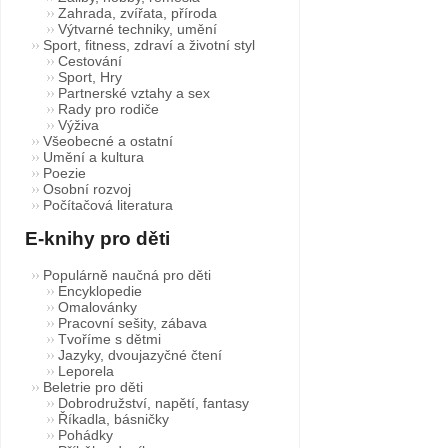
Zahrada, zvířata, příroda
Výtvarné techniky, umění
Sport, fitness, zdraví a životní styl
Cestování
Sport, Hry
Partnerské vztahy a sex
Rady pro rodiče
Výživa
Všeobecné a ostatní
Umění a kultura
Poezie
Osobní rozvoj
Počítačová literatura
E-knihy pro děti
Populárně naučná pro děti
Encyklopedie
Omalovánky
Pracovní sešity, zábava
Tvoříme s dětmi
Jazyky, dvoujazyčné čtení
Leporela
Beletrie pro děti
Dobrodružství, napětí, fantasy
Říkadla, básničky
Pohádky