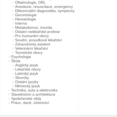
Oftalmologie, ORL
Anestezie, resuscitace, emergency
Diferenciální diagnostika, symptomy
Gerontologie
Hematologie
Interna
Metabolizmus, imunita
Ostatní nelékařské profese
Pro humanitní obory
Soudní, posudkové lékařství
Zdravotnický asistent
Veterinární lékařství
Teoretické obory
Psychologie
Škola
Anglický jazyk
Lékařské obory
Latinský jazyk
Slovníky
Ostatní jazyky
Německý jazyk
Technika, auta a elektronika
Stavebnictví a architektura
Společenské vědy
Právo, daně, účetnictví