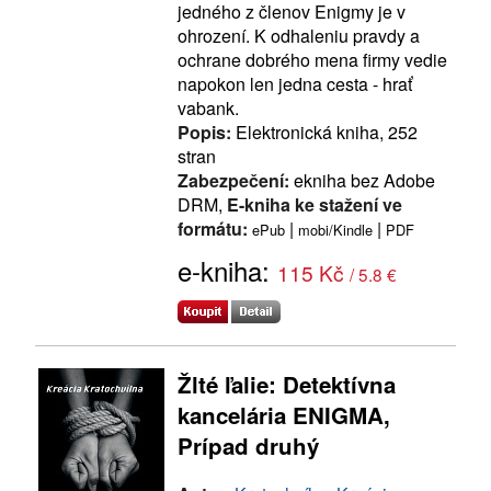
jedného z členov Enigmy je v
ohrození. K odhaleniu pravdy a
ochrane dobrého mena firmy vedie
napokon len jedna cesta - hrať
vabank.
Popis:
Elektronická kniha, 252
stran
Zabezpečení:
ekniha bez Adobe
DRM,
E-kniha ke stažení ve
formátu:
|
|
ePub
mobi/Kindle
PDF
e-kniha:
115 Kč
/ 5.8 €
Žlté ľalie: Detektívna
kancelária ENIGMA,
Prípad druhý