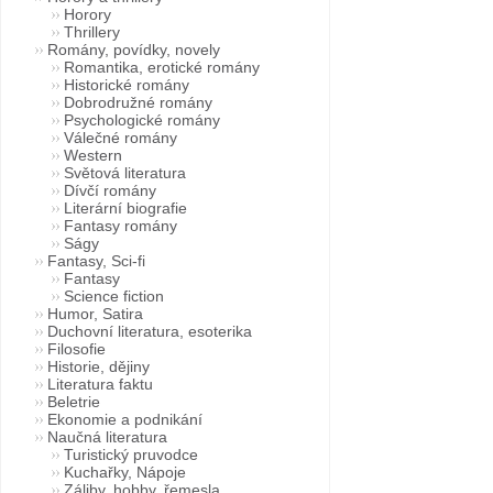
Horory
Thrillery
Romány, povídky, novely
Romantika, erotické romány
Historické romány
Dobrodružné romány
Psychologické romány
Válečné romány
Western
Světová literatura
Dívčí romány
Literární biografie
Fantasy romány
Ságy
Fantasy, Sci-fi
Fantasy
Science fiction
Humor, Satira
Duchovní literatura, esoterika
Filosofie
Historie, dějiny
Literatura faktu
Beletrie
Ekonomie a podnikání
Naučná literatura
Turistický pruvodce
Kuchařky, Nápoje
Záliby, hobby, řemesla