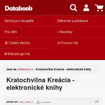
Eknihy pro dospělé
Odborné a učebnice
Pro děti
⭐ Novinky
📗 Vydání eknihy
🍺 Pivovar Vik
🌐 Webdesign Vik
Jste na:
databook.cz
Kratochvílna Kreácia - elektronické knihy
»
Kratochvílna Kreácia -
elektronické knihy
|
1
seřadit dle:
ceny
|
názvu
|
sestupně