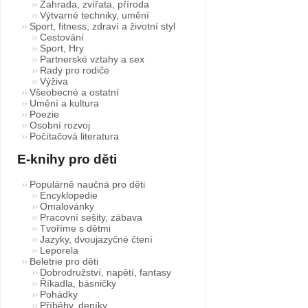
Zahrada, zvířata, příroda
Výtvarné techniky, umění
Sport, fitness, zdraví a životní styl
Cestování
Sport, Hry
Partnerské vztahy a sex
Rady pro rodiče
Výživa
Všeobecné a ostatní
Umění a kultura
Poezie
Osobní rozvoj
Počítačová literatura
E-knihy pro děti
Populárně naučná pro děti
Encyklopedie
Omalovánky
Pracovní sešity, zábava
Tvoříme s dětmi
Jazyky, dvoujazyčné čtení
Leporela
Beletrie pro děti
Dobrodružství, napětí, fantasy
Říkadla, básničky
Pohádky
Příběhy, deníky