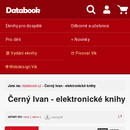
Eknihy pro dospělé
Odborné a učebnice
Pro děti
⭐ Novinky
📗 Vydání eknihy
🍺 Pivovar Vik
🌐 Webdesign Vik
Jste na:
databook.cz
Černý Ivan - elektronické knihy
»
Černý Ivan - elektronické knihy
|
1
seřadit dle:
ceny
|
názvu
|
sestupně