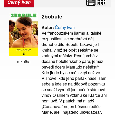
Černý Ivan
2bobule
Autor:
Černý Ivan
Ve francouzském šarmu a italské
rozpustilosti se odehrává děj
druhého dílu Bobulí. Taková je i
kniha, v níž se opět setkáme se
známými rošťáky. První prchá z
dosahu hoteliérského páru, jemuž
e-kniha
přivedl dceru Marii „do neštěstí“.
Kde jinde by se měl skrýt než ve
Višňové, kde jeho parťák našel sám
sebe a kde se na dědově pozemku
se snaží vyrobit jedinečné slámové
víno? O silném vztahu ke Klárce ani
nemluvě. V patách má mladý
„Casanova“ nejen běsnící rodiče
Marie, ale i najatého „likvidátora“,