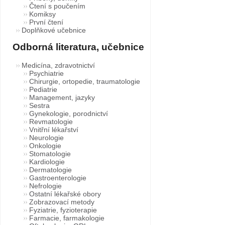
Čtení s poučením
Komiksy
První čtení
Doplňkové učebnice
Odborná literatura, učebnice
Medicína, zdravotnictví
Psychiatrie
Chirurgie, ortopedie, traumatologie
Pediatrie
Management, jazyky
Sestra
Gynekologie, porodnictví
Revmatologie
Vnitřní lékařství
Neurologie
Onkologie
Stomatologie
Kardiologie
Dermatologie
Gastroenterologie
Nefrologie
Ostatní lékařské obory
Zobrazovací metody
Fyziatrie, fyzioterapie
Farmacie, farmakologie