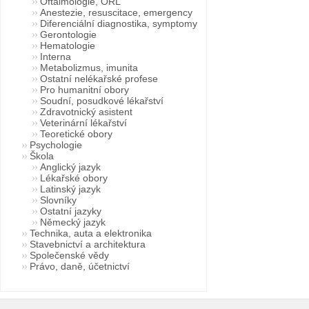
Oftalmologie, ORL
Anestezie, resuscitace, emergency
Diferenciální diagnostika, symptomy
Gerontologie
Hematologie
Interna
Metabolizmus, imunita
Ostatní nelékařské profese
Pro humanitní obory
Soudní, posudkové lékařství
Zdravotnický asistent
Veterinární lékařství
Teoretické obory
Psychologie
Škola
Anglický jazyk
Lékařské obory
Latinský jazyk
Slovníky
Ostatní jazyky
Německý jazyk
Technika, auta a elektronika
Stavebnictví a architektura
Společenské vědy
Právo, daně, účetnictví