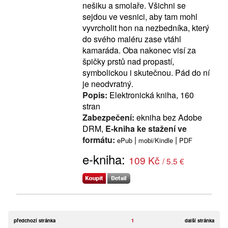
nešiku a smolaře. Všichni se
sejdou ve vesnici, aby tam mohl
vyvrcholit hon na nezbedníka, který
do svého maléru zase vtáhl
kamaráda. Oba nakonec visí za
špičky prstů nad propastí,
symbolickou i skutečnou. Pád do ní
je neodvratný.
Popis:
Elektronická kniha, 160
stran
Zabezpečení:
ekniha bez Adobe
DRM,
E-kniha ke stažení ve
formátu:
|
|
ePub
mobi/Kindle
PDF
e-kniha:
109 Kč
/ 5.5 €
předchozí stránka
1
další stránka