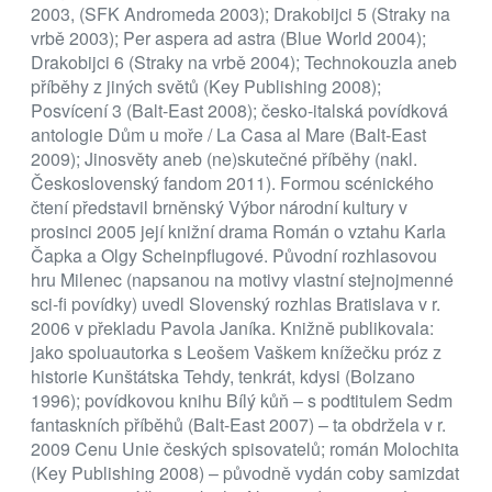
2003, (SFK Andromeda 2003); Drakobijci 5 (Straky na
vrbě 2003); Per aspera ad astra (Blue World 2004);
Drakobijci 6 (Straky na vrbě 2004); Technokouzla aneb
příběhy z jiných světů (Key Publishing 2008);
Posvícení 3 (Balt-East 2008); česko-italská povídková
antologie Dům u moře / La Casa al Mare (Balt-East
2009); Jinosvěty aneb (ne)skutečné příběhy (nakl.
Československý fandom 2011). Formou scénického
čtení představil brněnský Výbor národní kultury v
prosinci 2005 její knižní drama Román o vztahu Karla
Čapka a Olgy Scheinpflugové. Původní rozhlasovou
hru Milenec (napsanou na motivy vlastní stejnojmenné
sci-fi povídky) uvedl Slovenský rozhlas Bratislava v r.
2006 v překladu Pavola Janíka. Knižně publikovala:
jako spoluautorka s Leošem Vaškem knížečku próz z
historie Kunštátska Tehdy, tenkrát, kdysi (Bolzano
1996); povídkovou knihu Bílý kůň – s podtitulem Sedm
fantaskních příběhů (Balt-East 2007) – ta obdržela v r.
2009 Cenu Unie českých spisovatelů; román Molochita
(Key Publishing 2008) – původně vydán coby samizdat