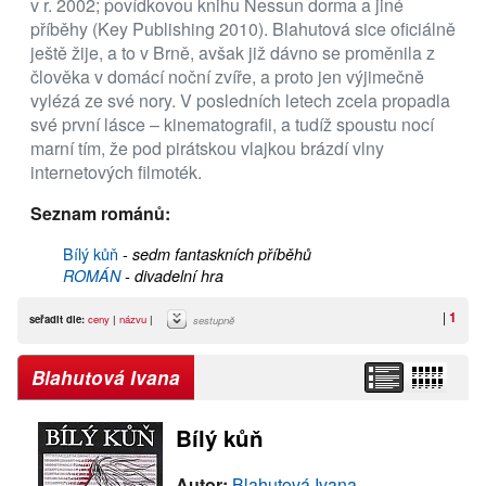
v r. 2002; povídkovou knihu Nessun dorma a jiné
příběhy (Key Publishing 2010). Blahutová sice oficiálně
ještě žije, a to v Brně, avšak již dávno se proměnila z
člověka v domácí noční zvíře, a proto jen výjimečně
vylézá ze své nory. V posledních letech zcela propadla
své první lásce – kinematografii, a tudíž spoustu nocí
marní tím, že pod pirátskou vlajkou brázdí vlny
internetových filmoték.
Seznam románů:
Bílý kůň
-
sedm fantaskních příběhů
ROMÁN
-
divadelní hra
|
1
seřadit dle:
ceny
|
názvu
|
sestupně
Blahutová Ivana
Bílý kůň
Autor:
Blahutová Ivana