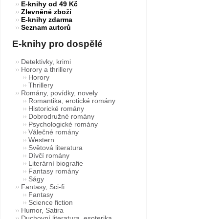
E-knihy od 49 Kč
Zlevněné zboží
E-knihy zdarma
Seznam autorů
E-knihy pro dospělé
Detektivky, krimi
Horory a thrillery
Horory
Thrillery
Romány, povídky, novely
Romantika, erotické romány
Historické romány
Dobrodružné romány
Psychologické romány
Válečné romány
Western
Světová literatura
Dívčí romány
Literární biografie
Fantasy romány
Ságy
Fantasy, Sci-fi
Fantasy
Science fiction
Humor, Satira
Duchovní literatura, esoterika