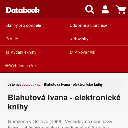
Eknihy pro dospělé
Odborné a učebnice
Pro děti
⭐ Novinky
📗 Vydání eknihy
🍺 Pivovar Vik
🌐 Webdesign Vik
Jste na:
databook.cz
Blahutová Ivana - elektronické knihy
»
Blahutová Ivana - elektronické
knihy
Narozena v Ostravě (1958). Vystudovala obor ruský
jazyk – občanská nauka na pedagogické fakultě a