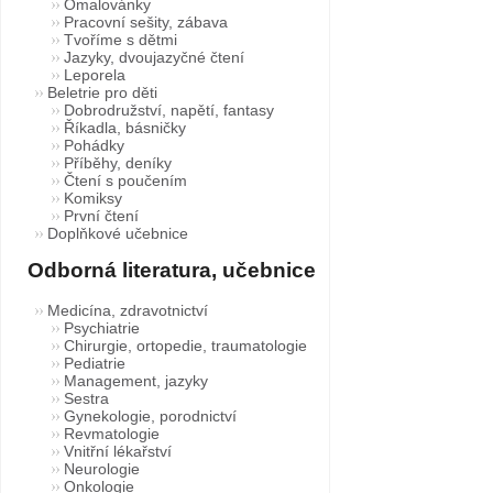
Omalovánky
Pracovní sešity, zábava
Tvoříme s dětmi
Jazyky, dvoujazyčné čtení
Leporela
Beletrie pro děti
Dobrodružství, napětí, fantasy
Říkadla, básničky
Pohádky
Příběhy, deníky
Čtení s poučením
Komiksy
První čtení
Doplňkové učebnice
Odborná literatura, učebnice
Medicína, zdravotnictví
Psychiatrie
Chirurgie, ortopedie, traumatologie
Pediatrie
Management, jazyky
Sestra
Gynekologie, porodnictví
Revmatologie
Vnitřní lékařství
Neurologie
Onkologie