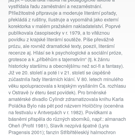
vystřídala řadu zaměstnání a nezaměstnání.
Příležitostně připravuje a moderuje literární pořady,
překládá z ruštiny, ilustruje a vypomáhá jako externí
korektorka v malém pražském nakladatelství. Poprvé
publikovala časopisecky v r. 1979, a to vítěznou
povídku z krajské literární soutěže. Píše převážně
prózu, ale rovněž dramatické texty, poezii, literární
recenze aj. Hlásí se k psychologické a sociální próze,
grotesce a k „příběhům s tajemstvím“ (tj. k žánru
historicky staršímu a obecnějšímu než sci-fi a fantasy).
Již ve 20. století a poté i v 21. století se úspěšně
zúčastnila řady literárních klání. V 80. letech minulého
věku spolupracovala s krajským vysíláním Čs. rozhlasu
v Ostravě (v éteru šest povídek). Pro brněnské
amatérské divadlo Cylindr zdramatizovala knihu Karla
Poláčka Bylo nás pět pod názvem Holčičiny (oceněna
na festivalu v Antverpách v r. 1982). Povídkami a
básněmi přispěla do různých sborníků, např.: almanach
Oheň (Profil 1981), Slavík nezpívá špatně (Lyra
Pragensis 2001); fanzin Stříbřitělesklý halmochron