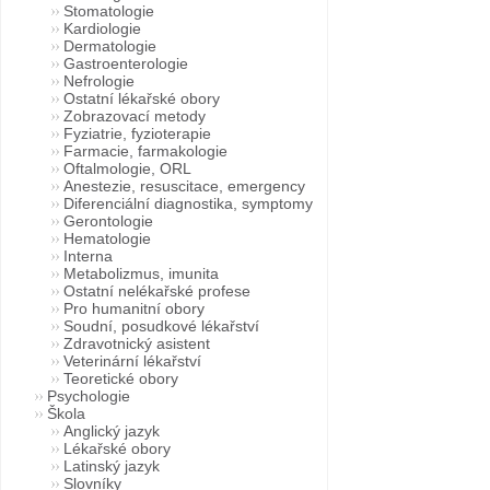
Stomatologie
Kardiologie
Dermatologie
Gastroenterologie
Nefrologie
Ostatní lékařské obory
Zobrazovací metody
Fyziatrie, fyzioterapie
Farmacie, farmakologie
Oftalmologie, ORL
Anestezie, resuscitace, emergency
Diferenciální diagnostika, symptomy
Gerontologie
Hematologie
Interna
Metabolizmus, imunita
Ostatní nelékařské profese
Pro humanitní obory
Soudní, posudkové lékařství
Zdravotnický asistent
Veterinární lékařství
Teoretické obory
Psychologie
Škola
Anglický jazyk
Lékařské obory
Latinský jazyk
Slovníky