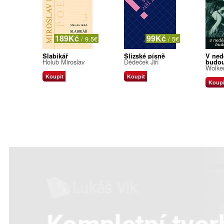
189Kč
99Kč
/ 9.5€
/ 5€
Slabikář
Ślizské písně
V ned
Holub Miroslav
Dědeček Jiří
budou
Wolker
Koupit
Koupit
Koupi