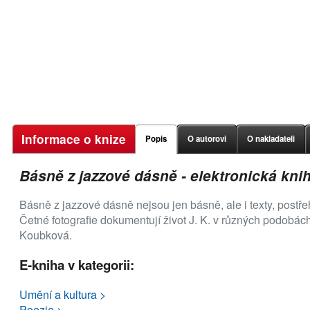
Informace o knize
Popis
O autorovi
O nakladateli
Básně z jazzové dásně - elektronická kni
Básně z jazzové dásně nejsou jen básně, ale i texty, postřeh
Četné fotografie dokumentují život J. K. v různých podobách
Koubková.
E-kniha v kategorii:
Umění a kultura >
Poezie >