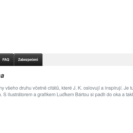
FAQ
Zabezpečení
ha
y všeho druhu včetně citátů, které J. K. oslovují a inspirují. Je
. S ilustrátorem a grafikem Luďkem Bártou si padli do oka a tak