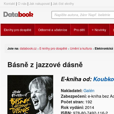
Kontakt
|
O nás
|
Jak nakupovat
|
Jak číst eknihy
Eknihy pro dospělé
Odborné a učebnice
Pro děti
⭐ Novinky
Jste na:
databook.cz
E-knihy pro dospělé
Umění a kultura
Elektronická 
»
»
»
Básně z jazzové dásně
E-kniha od:
Koubko
Nakladatel:
Galén
Zabezpečení:
e-kniha bez 
Počet stran:
192
Rok vydání:
2014
ISBN:
978-80-7492-116-2