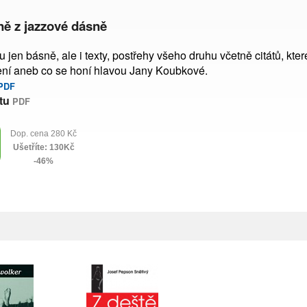
ně z jazzové dásně
en básně, ale i texty, postřehy všeho druhu včetně citátů, které J
ení aneb co se honí hlavou Jany Koubkové.
PDF
tu
PDF
Dop. cena 280 Kč
Ušetříte: 130Kč
-46%