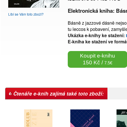
Elektronická kniha: Bás
Líbí se Vám toto zboží?
Básně z jazzové dásně nejsou j
tu leccos k pobavení, zamyšl
Ukázka e-knihy ke stažení:
E-kniha ke stažení ve formá
Koupit e-knihu
150 Kč /
7.5€
Čtenáře e-knih zajímá také toto zboží: