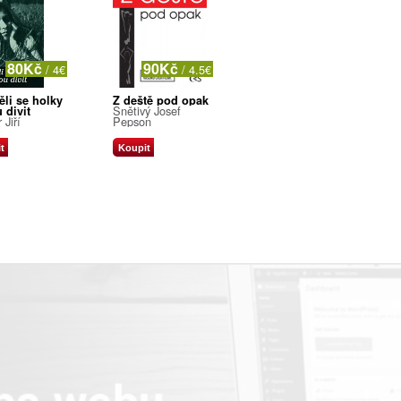
80Kč
90Kč
/ 4€
/ 4.5€
ěli se holky
Z deště pod opak
Snětivý Josef
 divit
 Jiří
Pepson
t
Koupit