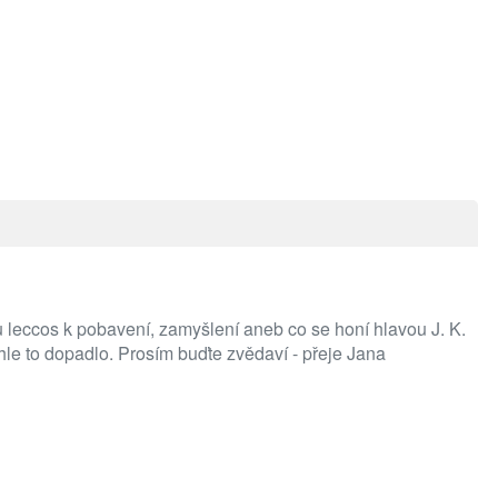
 tu leccos k pobavení, zamyšlení aneb co se honí hlavou J. K.
hle to dopadlo. Prosím buďte zvědaví - přeje Jana