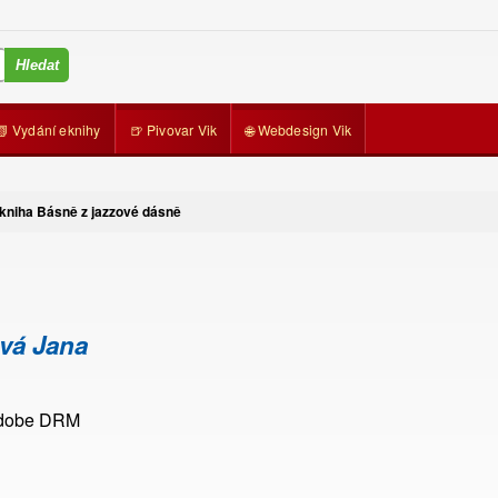
📗 Vydání eknihy
🍺 Pivovar Vik
🌐 Webdesign Vik
kniha Básně z jazzové dásně
vá Jana
Adobe DRM