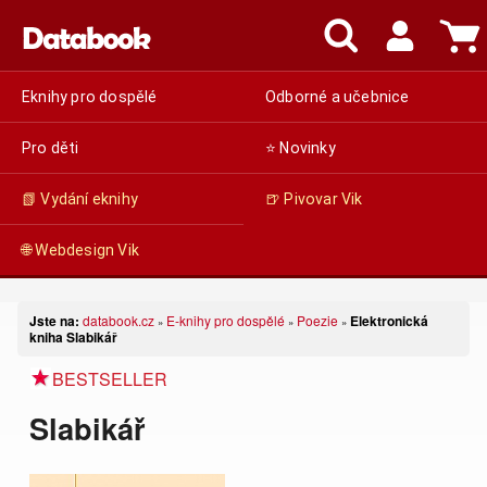
Eknihy pro dospělé
Odborné a učebnice
Pro děti
⭐ Novinky
📗 Vydání eknihy
🍺 Pivovar Vik
🌐 Webdesign Vik
Jste na:
databook.cz
E-knihy pro dospělé
Poezie
Elektronická
»
»
»
kniha Slabikář
BESTSELLER
Slabikář