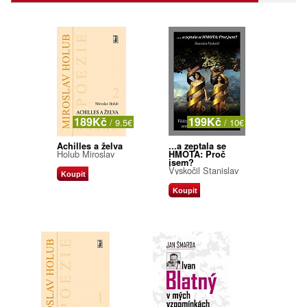
189Kč
199Kč
/ 9.5€
/ 10€
Achilles a želva
...a zeptala se
Holub Miroslav
HMOTA: Proč
jsem?
Vyskočil Stanislav
Koupit
Koupit