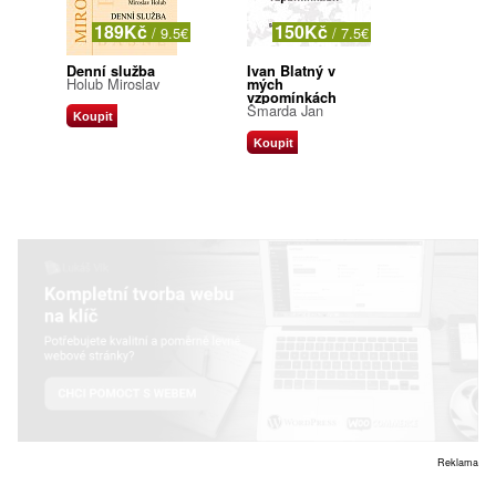
189Kč
150Kč
/ 9.5€
/ 7.5€
Denní služba
Ivan Blatný v
Holub Miroslav
mých
vzpomínkách
Šmarda Jan
Koupit
Koupit
Reklama