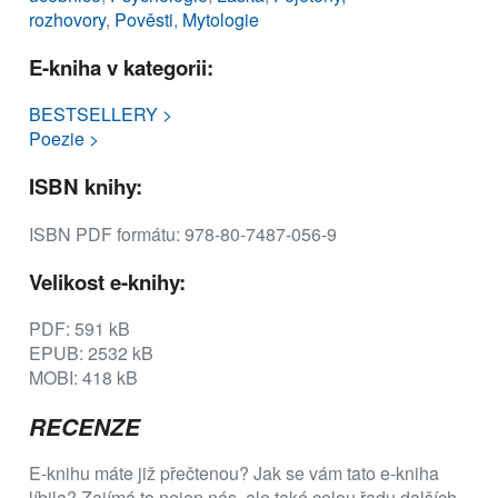
rozhovory
,
Pověsti
,
Mytologie
E-kniha v kategorii:
BESTSELLERY >
Poezie >
ISBN knihy:
ISBN PDF formátu: 978-80-7487-056-9
Velikost e-knihy:
PDF: 591 kB
EPUB: 2532 kB
MOBI: 418 kB
RECENZE
E-knihu máte již přečtenou? Jak se vám tato e-kniha
líbila? Zajímá to nejen nás, ale také celou řadu dalších