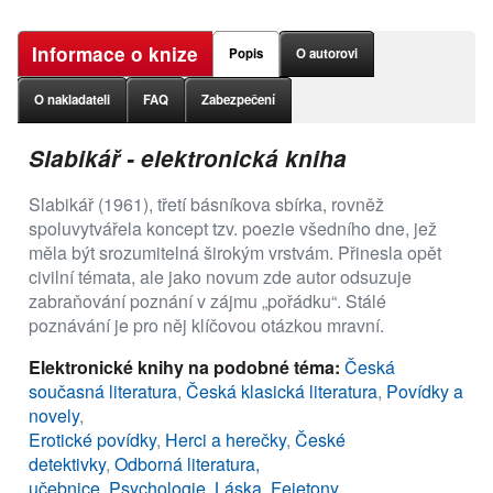
Informace o knize
Popis
O autorovi
O nakladateli
FAQ
Zabezpečení
Slabikář - elektronická kniha
Slabikář (1961), třetí básníkova sbírka, rovněž
spoluvytvářela koncept tzv. poezie všedního dne, jež
měla být srozumitelná širokým vrstvám. Přinesla opět
civilní témata, ale jako novum zde autor odsuzuje
zabraňování poznání v zájmu „pořádku“. Stálé
poznávání je pro něj klíčovou otázkou mravní.
Elektronické knihy na podobné téma:
Česká
současná literatura
,
Česká klasická literatura
,
Povídky a
novely
,
Erotické povídky
,
Herci a herečky
,
České
detektivky
,
Odborná literatura,
učebnice
,
Psychologie
,
Láska
,
Fejetony,