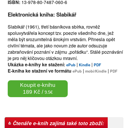
ISBN:
13-978-80-7487-060-6
Elektronická kniha: Slabikář
Slabikář (1961), třetí básníkova sbírka, rovněž
spoluvytvářela koncept tzv. poezie všedního dne, jež
měla být srozumitelná širokým vrstvám. Přinesla opět
civilní témata, ale jako novum zde autor odsuzuje
zabraňování poznání v zájmu „pořádku“. Stálé poznávání
je pro něj klíčovou otázkou mravní.
Ukázka e-knihy ke stažení:
|
|
ePub
Kindle
PDF
E-kniha ke stažení ve formátu
|
|
ePub
mobi/Kindle
PDF
Koupit e-knihu
189 Kč /
9.5€
Čtenáře e-knih zajímá také toto zboží: