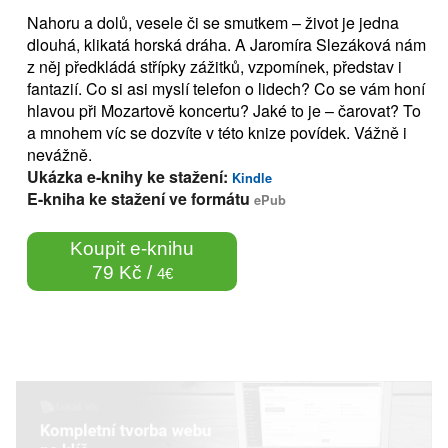
Nahoru a dolů, vesele či se smutkem – život je jedna
dlouhá, klikatá horská dráha. A Jaromíra Slezáková nám
z něj předkládá střípky zážitků, vzpomínek, představ i
fantazií. Co si asi myslí telefon o lidech? Co se vám honí
hlavou při Mozartově koncertu? Jaké to je – čarovat? To
a mnohem víc se dozvíte v této knize povídek. Vážně i
nevážně.
Ukázka e-knihy ke stažení:
Kindle
E-kniha ke stažení ve formátu
ePub
Koupit e-knihu
79 Kč /
4€