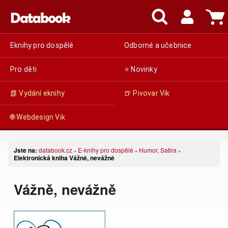
Eknihy pro dospělé
Odborné a učebnice
Pro děti
⭐ Novinky
📗 Vydání eknihy
🍺 Pivovar Vik
🌐 Webdesign Vik
Jste na:
databook.cz
E-knihy pro dospělé
Humor, Satira
»
»
»
Elektronická kniha Vážně, nevážně
Vážně, nevážně