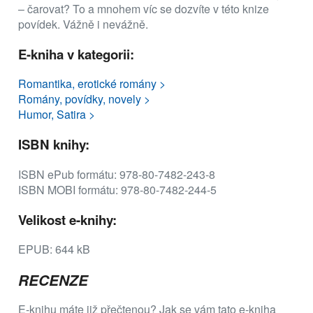
– čarovat? To a mnohem víc se dozvíte v této knize
povídek. Vážně i nevážně.
E-kniha v kategorii:
Romantika, erotické romány >
Romány, povídky, novely >
Humor, Satira >
ISBN knihy:
ISBN ePub formátu: 978-80-7482-243-8
ISBN MOBI formátu: 978-80-7482-244-5
Velikost e-knihy:
EPUB: 644 kB
RECENZE
E-knihu máte již přečtenou? Jak se vám tato e-kniha