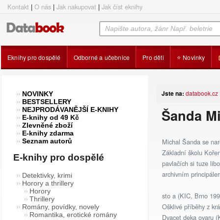
Kontakt
|
O nás
|
Jak nakupovat
|
Jak číst eknihy
Eknihy pro dospělé
Odborné a učebnice
Pro děti
⭐ Novinky
Jste na:
databook.cz
NOVINKY
BESTSELLERY
NEJPRODÁVANĚJŠÍ E-KNIHY
Šanda Mi
E-knihy od 49 Kč
Zlevněné zboží
E-knihy zdarma
Michal Šanda se narod
Seznam autorů
Základní školu Kořen
E-knihy pro dospělé
pavlačích si tuze l
archivním principále
Detektivky, krimi
Horory a thrillery
Horory
sto a (KIC, Brno 199
Thrillery
Ošklivé příběhy z kr
Romány, povídky, novely
Romantika, erotické romány
Dvacet deka ovaru (