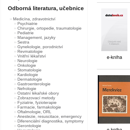
Odborná literatura, učebnice
Medicína, zdravotnictví
Psychiatrie
Chirurgie, ortopedie, traumatologie
Pediatrie
Management, jazyky
Sestra
Gynekologie, porodnictví
Revmatologie
Vnitřní lékařství
e-kniha
Neurologie
Onkologie
Stomatologie
Kardiologie
Dermatologie
Gastroenterologie
Nefrologie
Ostatní lékařské obory
Zobrazovací metody
Fyziatrie, fyzioterapie
Farmacie, farmakologie
Oftalmologie, ORL
Anestezie, resuscitace, emergency
Diferenciální diagnostika, symptomy
Gerontologie
e-kniha