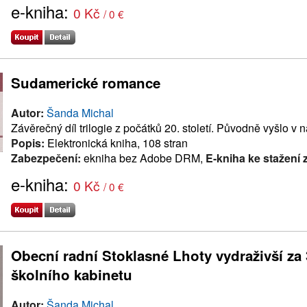
e-kniha:
0 Kč
/ 0 €
Sudamerické romance
Autor:
Šanda Michal
Závěrečný díl trilogie z počátků 20. století. Původně vyšlo v 
Popis:
Elektronická kniha, 108 stran
Zabezpečení:
ekniha bez Adobe DRM,
E-kniha ke stažení
e-kniha:
0 Kč
/ 0 €
Obecní radní Stoklasné Lhoty vydraživší za
školního kabinetu
Autor:
Šanda Michal