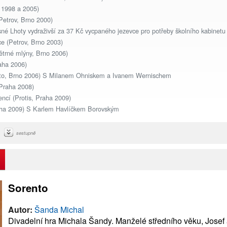
a 1998 a 2005)
Petrov, Brno 2000)
né Lhoty vydraživší za 37 Kč vycpaného jezevce pro potřeby školního kabinetu
 (Petrov, Brno 2003)
ětrné mlýny, Brno 2006)
aha 2006)
to, Brno 2006) S Milanem Ohniskem a Ivanem Wernischem
Praha 2008)
ncí (Protis, Praha 2009)
aha 2009) S Karlem Havlíčkem Borovským
sestupně
Sorento
Autor:
Šanda Michal
Divadelní hra Michala Šandy. Manželé středního věku, Josef 