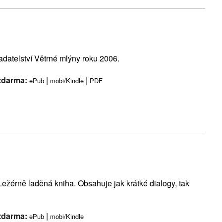
datelství Větrné mlýny roku 2006.
 zdarma:
|
|
ePub
mobi/Kindle
PDF
Ležérně laděná kniha. Obsahuje jak krátké dialogy, tak
 zdarma:
|
ePub
mobi/Kindle