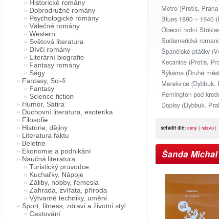
Historické romány
Metro (Protis, Prah
Dobrodružné romány
Blues 1890 – 1940 (
Psychologické romány
Válečné romány
Obecní radní Stoklas
Western
Sudamerická romance
Světová literatura
Dívčí romány
Španělské ptáčky (V
Literární biografie
Kecanice (Protis, Pr
Fantasy romány
Býkárna (Druhé měs
Ságy
Fantasy, Sci-fi
Merekvice (Dybbuk, 
Fantasy
Remington pod krede
Science fiction
Dopisy (Dybbuk, Pr
Humor, Satira
Duchovní literatura, esoterika
Filosofie
Historie, dějiny
seřadit dle:
ceny
|
názvu
|
Literatura faktu
Beletrie
Ekonomie a podnikání
Šanda Michal
Naučná literatura
Turistický pruvodce
Kuchařky, Nápoje
Záliby, hobby, řemesla
Zahrada, zvířata, příroda
Výtvarné techniky, umění
Sport, fitness, zdraví a životní styl
Cestování