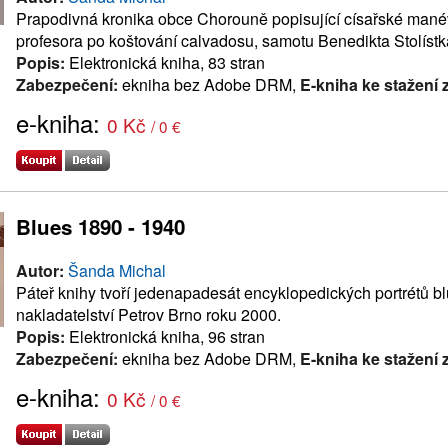
Prapodivná kronika obce Chorouně popisující císařské man
profesora po koštování calvadosu, samotu Benedikta Stolístk
Popis:
Elektronická kniha, 83 stran
Zabezpečení:
ekniha bez Adobe DRM,
E-kniha ke stažení
e-kniha:
0 Kč
/ 0 €
Blues 1890 - 1940
Autor:
Šanda Michal
Páteř knihy tvoří jedenapadesát encyklopedických portrétů 
nakladatelství Petrov Brno roku 2000.
Popis:
Elektronická kniha, 96 stran
Zabezpečení:
ekniha bez Adobe DRM,
E-kniha ke stažení
e-kniha:
0 Kč
/ 0 €