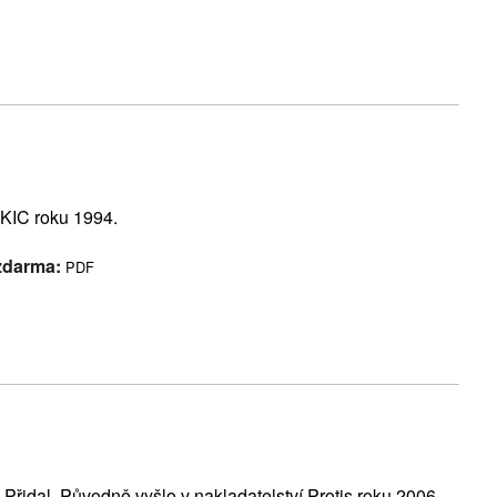
 KIC roku 1994.
 zdarma:
PDF
 Přidal. Původně vyšlo v nakladatelství Protis roku 2006.