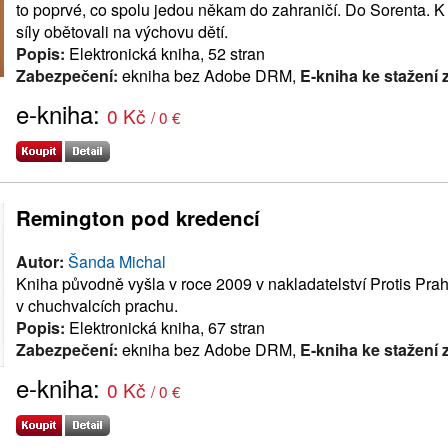
to poprvé, co spolu jedou někam do zahraničí. Do Sorenta. K 
síly obětovali na výchovu dětí.
Popis:
Elektronická kniha, 52 stran
Zabezpečení:
ekniha bez Adobe DRM,
E-kniha ke stažení
e-kniha:
0 Kč
/ 0 €
Remington pod kredencí
Autor:
Šanda Michal
Kniha původně vyšla v roce 2009 v nakladatelství Protis Pra
v chuchvalcích prachu.
Popis:
Elektronická kniha, 67 stran
Zabezpečení:
ekniha bez Adobe DRM,
E-kniha ke stažení
e-kniha:
0 Kč
/ 0 €