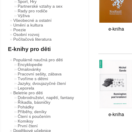
Sport, Hry
Partnerské vztahy a sex
Rady pro rodiče
Výživa
Všeobecné a ostatní
Umění a kultura
e-kniha
Poezie
Osobní rozvoj
Počítačová literatura
E-knihy pro děti
Populárně naučná pro děti
Encyklopedie
Omalovánky
Pracovní sešity, zábava
Tvoříme s dětmi
Jazyky, dvoujazyčné čtení
Leporela
Beletrie pro děti
Dobrodružství, napětí, fantasy
Říkadla, básničky
Pohádky
Příběhy, deníky
e-kniha
Čtení s poučením
Komiksy
První čtení
Doplňkové učebnice