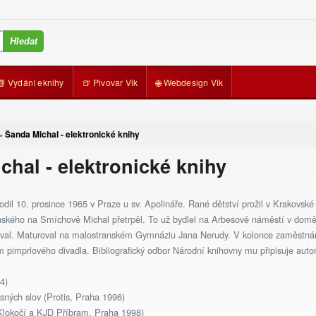
📗 Vydání eknihy
🍺 Pivovar Vik
🌐 Webdesign Vik
Šanda Michal - elektronické knihy
»
chal - elektronické knihy
il 10. prosince 1965 v Praze u sv. Apolináře. Rané dětství prožil v Krakovské 3 v
ského na Smíchově Michal přetrpěl. To už bydlel na Arbesově náměstí v domě s
iboval. Maturoval na malostranském Gymnáziu Jana Nerudy. V kolonce zaměstnán
m pimprlového divadla. Bibliografický odbor Národní knihovny mu připisuje autor
4)
ásných slov (Protis, Praha 1996)
Klokočí a KJD Příbram, Praha 1998)