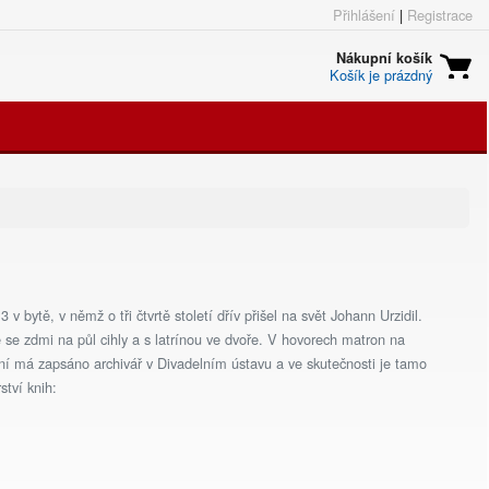
Přihlášení
|
Registrace
Nákupní košík
Košík je prázdný
 bytě, v němž o tři čtvrtě století dřív přišel na svět Johann Urzidil.
e zdmi na půl cihly a s latrínou ve dvoře. V hovorech matron na
í má zapsáno archivář v Divadelním ústavu a ve skutečnosti je tamo
ství knih: