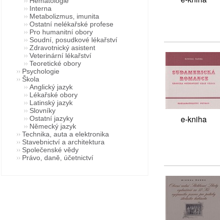
Hematologie
Interna
Metabolizmus, imunita
Ostatní nelékařské profese
Pro humanitní obory
Soudní, posudkové lékařství
Zdravotnický asistent
Veterinární lékařství
Teoretické obory
Psychologie
Škola
Anglický jazyk
Lékařské obory
Latinský jazyk
Slovníky
e-kniha
Ostatní jazyky
Německý jazyk
Technika, auta a elektronika
Stavebnictví a architektura
Společenské vědy
Právo, daně, účetnictví