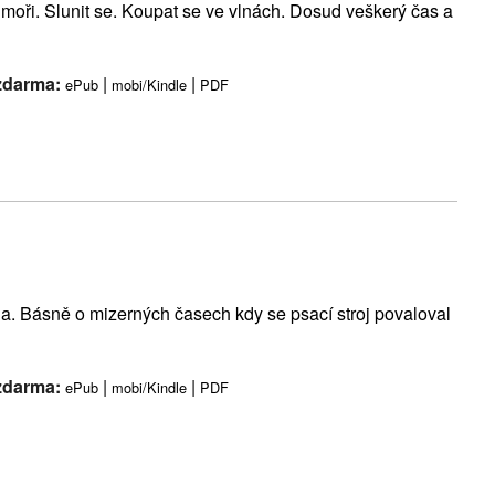
moři. Slunit se. Koupat se ve vlnách. Dosud veškerý čas a
 zdarma:
|
|
ePub
mobi/Kindle
PDF
ha. Básně o mizerných časech kdy se psací stroj povaloval
 zdarma:
|
|
ePub
mobi/Kindle
PDF