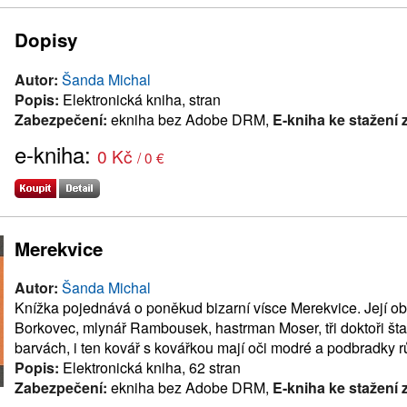
Dopisy
Autor:
Šanda Michal
Popis:
Elektronická kniha, stran
Zabezpečení:
ekniha bez Adobe DRM,
E-kniha ke stažení
e-kniha:
0 Kč
/ 0 €
Merekvice
Autor:
Šanda Michal
Knížka pojednává o poněkud bizarní vísce Merekvice. Její ob
Borkovec, mlynář Rambousek, hastrman Moser, tři doktoři štam
barvách, i ten kovář s kovářkou mají oči modré a podbradky růžo
Popis:
Elektronická kniha, 62 stran
Zabezpečení:
ekniha bez Adobe DRM,
E-kniha ke stažení