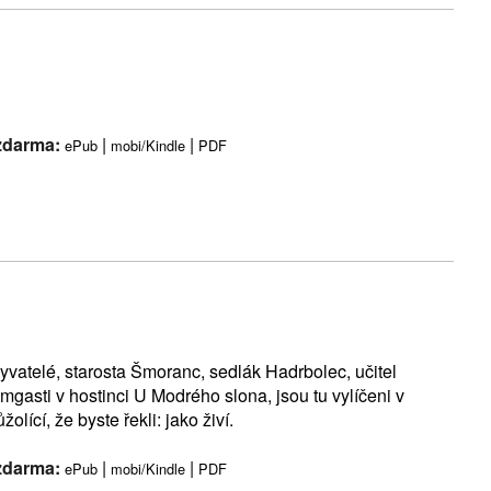
 zdarma:
|
|
ePub
mobi/Kindle
PDF
yvatelé, starosta Šmoranc, sedlák Hadrbolec, učitel
gasti v hostinci U Modrého slona, jsou tu vylíčeni v
lící, že byste řekli: jako živí.
 zdarma:
|
|
ePub
mobi/Kindle
PDF