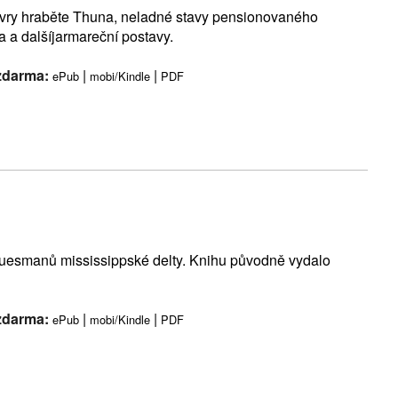
évry hraběte Thuna, neladné stavy pensionovaného
a a dalšíjarmareční postavy.
 zdarma:
|
|
ePub
mobi/Kindle
PDF
bluesmanů mississippské delty. Knihu původně vydalo
 zdarma:
|
|
ePub
mobi/Kindle
PDF