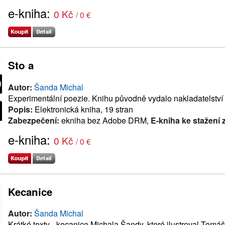
e-kniha:
0 Kč
/ 0 €
Sto a
Autor:
Šanda Michal
Experimentální poezie. Knihu původně vydalo nakladatelství
Popis:
Elektronická kniha, 19 stran
Zabezpečení:
ekniha bez Adobe DRM,
E-kniha ke stažení
e-kniha:
0 Kč
/ 0 €
Kecanice
Autor:
Šanda Michal
Krátké texty - kecanice Michala Šandy, které ilustroval Tomáš