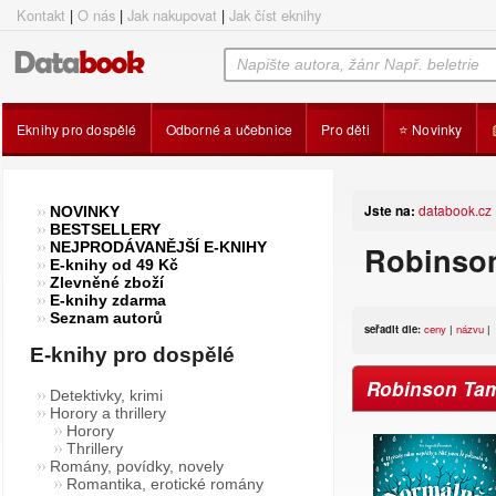
Kontakt
|
O nás
|
Jak nakupovat
|
Jak číst eknihy
Eknihy pro dospělé
Odborné a učebnice
Pro děti
⭐ Novinky
Jste na:
databook.cz
NOVINKY
BESTSELLERY
NEJPRODÁVANĚJŠÍ E-KNIHY
Robinson
E-knihy od 49 Kč
Zlevněné zboží
E-knihy zdarma
Seznam autorů
seřadit dle:
ceny
|
názvu
|
E-knihy pro dospělé
Robinson Ta
Detektivky, krimi
Horory a thrillery
Horory
Thrillery
Romány, povídky, novely
Romantika, erotické romány