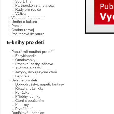
Sport, Hry
Partnerské vztahy a sex
Rady pro rodiče
Výživa
Všeobecné a ostatní
Umění a kultura
Poezie
Osobní rozvoj
Počítačová literatura
E-knihy pro děti
Populárně naučná pro děti
Encyklopedie
Omalovánky
Pracovní sešity, zábava
Tvoříme s dětmi
Jazyky, dvoujazyčné čtení
Leporela
Beletrie pro děti
Dobrodružství, napětí, fantasy
Říkadla, básničky
Pohádky
Příběhy, deníky
Čtení s poučením
Komiksy
První čtení
Doplňkové učebnice