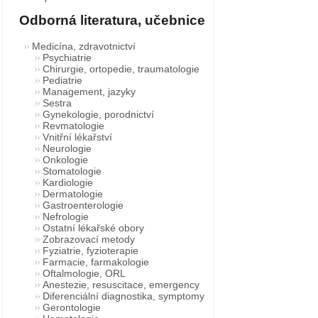
Odborná literatura, učebnice
Medicína, zdravotnictví
Psychiatrie
Chirurgie, ortopedie, traumatologie
Pediatrie
Management, jazyky
Sestra
Gynekologie, porodnictví
Revmatologie
Vnitřní lékařství
Neurologie
Onkologie
Stomatologie
Kardiologie
Dermatologie
Gastroenterologie
Nefrologie
Ostatní lékařské obory
Zobrazovací metody
Fyziatrie, fyzioterapie
Farmacie, farmakologie
Oftalmologie, ORL
Anestezie, resuscitace, emergency
Diferenciální diagnostika, symptomy
Gerontologie