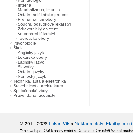
Hematologie
Interna
Metabolizmus, imunita
Ostatní nelékařské profese
Pro humanitní obory
Soudní, posudkové lékařství
Zdravotnický asistent
Veterinární lékařství
Teoretické obory
Psychologie
Škola
Anglický jazyk
Lékařské obory
Latinský jazyk
Slovníky
Ostatní jazyky
Německý jazyk
Technika, auta a elektronika
Stavebnictví a architektura
Společenské vědy
Právo, daně, účetnictví
© 2011-2026
Lukáš Vik
a
Nakladatelství Eknihy hned
Tento web používá k poskytování služeb a analýze návštěvnosti soubo