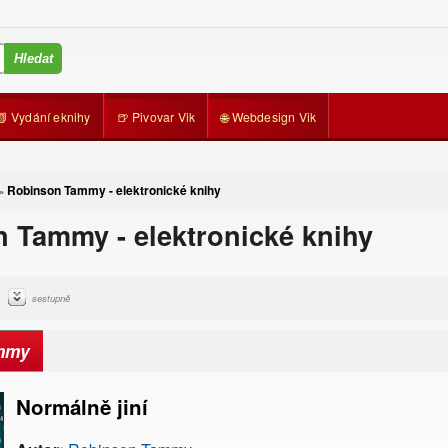
📗 Vydání eknihy
🍺 Pivovar Vik
🌐 Webdesign Vik
Robinson Tammy - elektronické knihy
»
 Tammy - elektronické knihy
sestupně
mmy
Normálně jiní