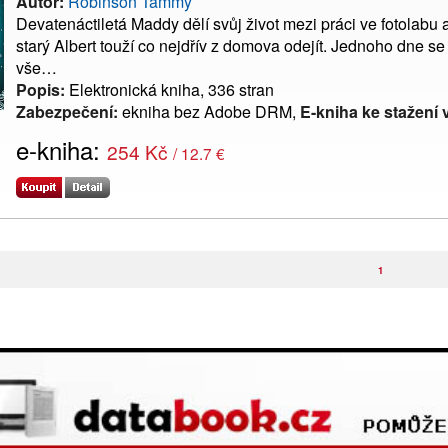
Autor:
Robinson Tammy
Devatenáctiletá Maddy dělí svůj život mezi práci ve fotolabu 
starý Albert touží co nejdřív z domova odejít. Jednoho dne se
vše…
Popis:
Elektronická kniha, 336 stran
Zabezpečení:
ekniha bez Adobe DRM,
E-kniha ke stažení 
e-kniha:
254 Kč
/ 12.7 €
1