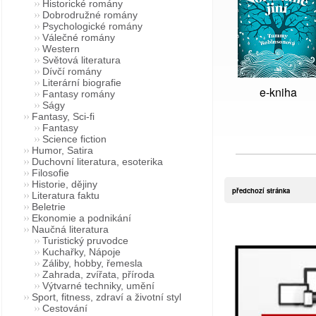
Historické romány
Dobrodružné romány
Psychologické romány
Válečné romány
Western
Světová literatura
Dívčí romány
Literární biografie
e-kniha
Fantasy romány
Ságy
Fantasy, Sci-fi
Fantasy
Science fiction
Humor, Satira
Duchovní literatura, esoterika
Filosofie
Historie, dějiny
předchozí stránka
Literatura faktu
Beletrie
Ekonomie a podnikání
Naučná literatura
Turistický pruvodce
Kuchařky, Nápoje
Záliby, hobby, řemesla
Zahrada, zvířata, příroda
Výtvarné techniky, umění
Sport, fitness, zdraví a životní styl
Cestování