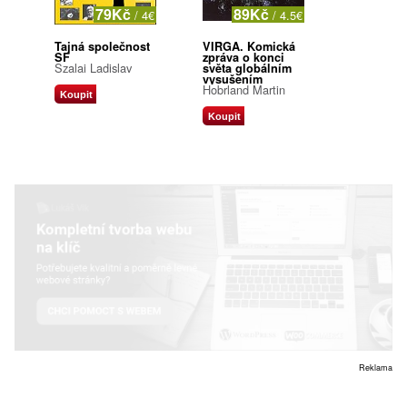
79Kč
89Kč
/ 4€
/ 4.5€
Tajná společnost
VIRGA. Komická
SF
zpráva o konci
Szalai Ladislav
světa globálním
vysušením
Hobrland Martin
Koupit
Koupit
Reklama