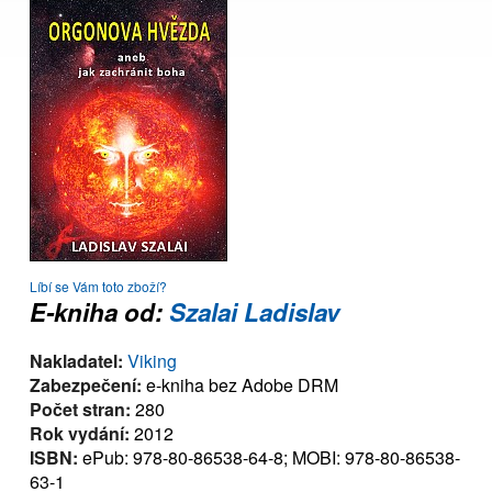
Líbí se Vám toto zboží?
E-kniha od:
Szalai Ladislav
Nakladatel:
Viking
Zabezpečení:
e-kniha bez Adobe DRM
Počet stran:
280
Rok vydání:
2012
ISBN:
ePub: 978-80-86538-64-8; MOBI: 978-80-86538-
63-1