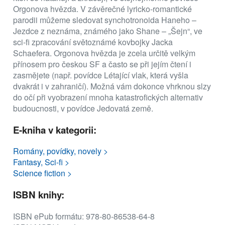
Orgonova hvězda. V závěrečné lyricko-romantické
parodii můžeme sledovat synchotronoida Haneho –
Jezdce z neznáma, známého jako Shane – „Šejn“, ve
sci-fi zpracování světoznámé kovbojky Jacka
Schaefera. Orgonova hvězda je zcela určitě velkým
přínosem pro českou SF a často se při jejím čtení i
zasmějete (např. povídce Létající vlak, která vyšla
dvakrát i v zahraničí). Možná vám dokonce vhrknou slzy
do očí při vyobrazení mnoha katastrofických alternativ
budoucnosti, v povídce Jedovatá země.
E-kniha v kategorii:
Romány, povídky, novely >
Fantasy, Sci-fi >
Science fiction >
ISBN knihy:
ISBN ePub formátu: 978-80-86538-64-8