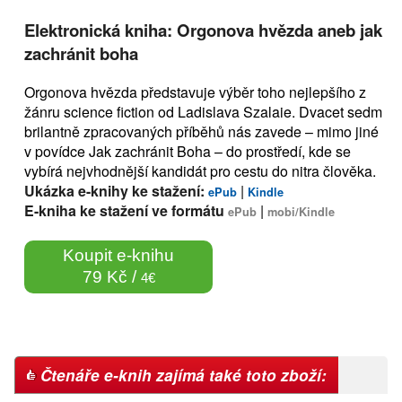
Elektronická kniha: Orgonova hvězda aneb jak
zachránit boha
Orgonova hvězda představuje výběr toho nejlepšího z
žánru science fiction od Ladislava Szalaie. Dvacet sedm
brilantně zpracovaných příběhů nás zavede – mimo jiné
v povídce Jak zachránit Boha – do prostředí, kde se
vybírá nejvhodnější kandidát pro cestu do nitra člověka.
Ukázka e-knihy ke stažení:
|
ePub
Kindle
E-kniha ke stažení ve formátu
|
ePub
mobi/Kindle
Koupit e-knihu
79 Kč /
4€
Čtenáře e-knih zajímá také toto zboží: