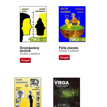
79Kč
79Kč
/ 4€
/ 4€
Dvojnásobný
Půltá planeta
Szalai Ladislav
dvojník
Szalai Ladislav
Koupit
Koupit