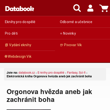
Eknihy pro dospělé
Odborné a učebnice
Pro děti
⭐ Novinky
📗 Vydání eknihy
🍺 Pivovar Vik
🌐 Webdesign Vik
Jste na:
databook.cz
E-knihy pro dospělé
Fantasy, Sci-fi
»
»
»
Elektronická kniha Orgonova hvězda aneb jak zachránit boha
Orgonova hvězda aneb jak
zachránit boha