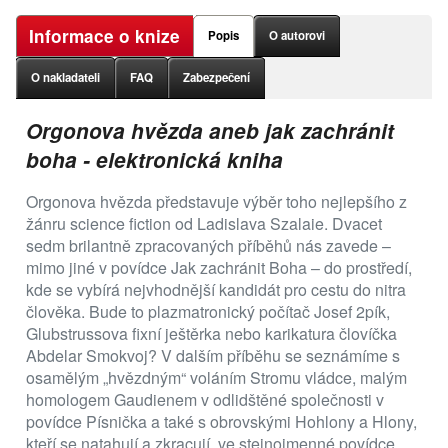
Informace o knize
Popis
O autorovi
O nakladateli
FAQ
Zabezpečení
Orgonova hvězda aneb jak zachránit
boha - elektronická kniha
Orgonova hvězda představuje výběr toho nejlepšího z
žánru science fiction od Ladislava Szalaie. Dvacet
sedm brilantně zpracovaných příběhů nás zavede –
mimo jiné v povídce Jak zachránit Boha – do prostředí,
kde se vybírá nejvhodnější kandidát pro cestu do nitra
člověka. Bude to plazmatronický počítač Josef 2pík,
Glubstrussova fixní ještěrka nebo karikatura človíčka
Abdelar Smokvoj? V dalším příběhu se seznámíme s
osamělým „hvězdným“ voláním Stromu vládce, malým
homologem Gaudienem v odlidštěné společnosti v
povídce Písnička a také s obrovskými Hohlony a Hlony,
kteří se natahují a zkracují, ve stejnojmenné povídce