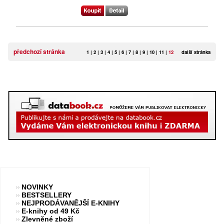
předchozí stránka
1
|
2
|
3
|
4
|
5
|
6
|
7
|
8
|
9
|
10
|
11
|
12
další stránka
NOVINKY
BESTSELLERY
NEJPRODÁVANĚJŠÍ E-KNIHY
E-knihy od 49 Kč
Zlevněné zboží