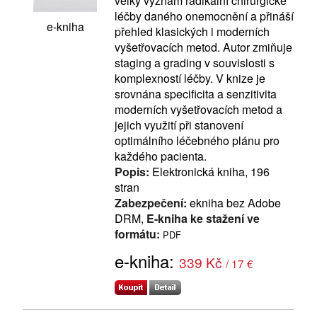
velký význam radikální chirurgické
léčby daného onemocnění a přináší
e-kniha
přehled klasických i moderních
vyšetřovacích metod. Autor zmiňuje
staging a grading v souvislosti s
komplexností léčby. V knize je
srovnána specificita a senzitivita
moderních vyšetřovacích metod a
jejich využití při stanovení
optimálního léčebného plánu pro
každého pacienta.
Popis:
Elektronická kniha, 196
stran
Zabezpečení:
ekniha bez Adobe
DRM,
E-kniha ke stažení ve
formátu:
PDF
e-kniha:
339 Kč
/ 17 €