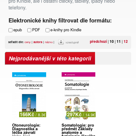
pro Kindle, ale i ostatní čtečky, tablety, ipady nebo
telefony.
Elektronické knihy filtrovat dle formátu:
epub
PDF
e-knihy pro Kindle
předchozí
|
10
|
11
|
12
seřadit dle:
ceny
|
autora
|
názvu
|
vzestupně
Nejprodávanější v této kategorii
166Kč
297Kč
/ 8.3€
/ 14.9€
Otoneurologie:
Somatologie: pro
Diagnostika a
předmět Základy
léčba závratí
anatomie a
Hahn Aleš