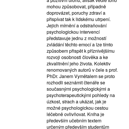
a pozitivní úlohu, avšak vedle toho
mohou způsobovat, případně
doprovázet, poruchy zdraví a
přispívat tak k lidskému utrpení.
Jejich mírnění a odstraňování
psychologickou intervencí
představuje jednu z možností
zvládání těchto emocí a lze tímto
způsobem přispět k příznivějšímu
rozvoji osobnosti člověka a ke
zkvalitnění jeho života. Kolektiv
renomovaných autorů v čele s prof.
PhDr. Janem Vymětalem se proto
rozhodli seznámit čtenáře se
současnými psychologickými a
psychoterapeutickými pohledy na
úzkost, strach a ukázat, jak je
možné psychologickou cestou
léčebně ovlivňovat. Kniha je
především učebním textem
určeným především studentům