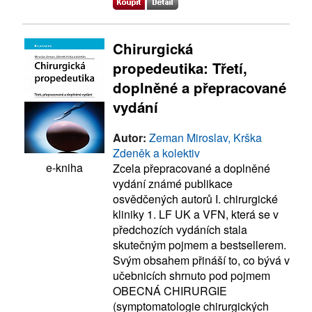
Chirurgická
propedeutika: Třetí,
doplněné a přepracované
vydání
Autor:
Zeman Miroslav, Krška
Zdeněk a kolektiv
e-kniha
Zcela přepracované a doplněné
vydání známé publikace
osvědčených autorů I. chirurgické
kliniky 1. LF UK a VFN, která se v
předchozích vydáních stala
skutečným pojmem a bestsellerem.
Svým obsahem přináší to, co bývá v
učebnicích shrnuto pod pojmem
OBECNÁ CHIRURGIE
(symptomatologie chirurgických