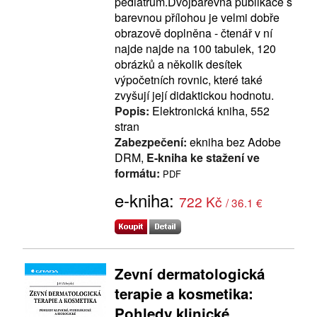
pediatrům.Dvojbarevná publikace s
barevnou přílohou je velmi dobře
obrazově doplněna - čtenář v ní
najde najde na 100 tabulek, 120
obrázků a několik desítek
výpočetních rovnic, které také
zvyšují její didaktickou hodnotu.
Popis:
Elektronická kniha, 552
stran
Zabezpečení:
ekniha bez Adobe
DRM,
E-kniha ke stažení ve
formátu:
PDF
e-kniha:
722 Kč
/ 36.1 €
Zevní dermatologická
terapie a kosmetika:
Pohledy klinické,