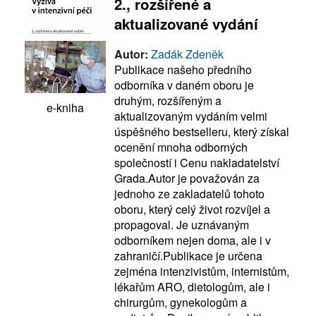
2., rozšířené a
aktualizované vydání
Autor:
Zadák Zdeněk
Publikace našeho předního
odborníka v daném oboru je
druhým, rozšířeným a
e-kniha
aktualizovaným vydáním velmi
úspěšného bestselleru, který získal
ocenění mnoha odborných
společností i Cenu nakladatelství
Grada.Autor je považován za
jednoho ze zakladatelů tohoto
oboru, který celý život rozvíjel a
propagoval. Je uznávaným
odborníkem nejen doma, ale i v
zahraničí.Publikace je určena
zejména intenzivistům, internistům,
lékařům ARO, dietologům, ale i
chirurgům, gynekologům a