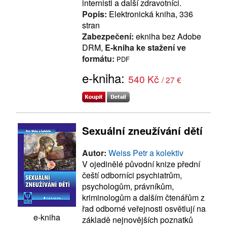
internisti a další zdravotníci.
Popis:
Elektronická kniha, 336
stran
Zabezpečení:
ekniha bez Adobe
DRM,
E-kniha ke stažení ve
formátu:
PDF
e-kniha:
540 Kč
/ 27 €
Sexuální zneužívání dětí
Autor:
Weiss Petr a kolektiv
V ojedinělé původní knize přední
čeští odborníci psychiatrům,
psychologům, právníkům,
kriminologům a dalším čtenářům z
řad odborné veřejnosti osvětlují na
e-kniha
základě nejnovějších poznatků