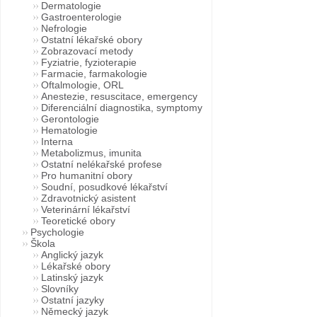
Dermatologie
Gastroenterologie
Nefrologie
Ostatní lékařské obory
Zobrazovací metody
Fyziatrie, fyzioterapie
Farmacie, farmakologie
Oftalmologie, ORL
Anestezie, resuscitace, emergency
Diferenciální diagnostika, symptomy
Gerontologie
Hematologie
Interna
Metabolizmus, imunita
Ostatní nelékařské profese
Pro humanitní obory
Soudní, posudkové lékařství
Zdravotnický asistent
Veterinární lékařství
Teoretické obory
Psychologie
Škola
Anglický jazyk
Lékařské obory
Latinský jazyk
Slovníky
Ostatní jazyky
Německý jazyk