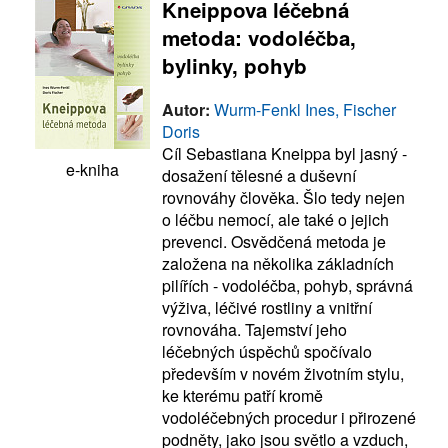
Kneippova léčebná
metoda: vodoléčba,
bylinky, pohyb
Autor:
Wurm-Fenkl Ines, Fischer
Doris
Cíl Sebastiana Kneippa byl jasný -
e-kniha
dosažení tělesné a duševní
rovnováhy člověka. Šlo tedy nejen
o léčbu nemocí, ale také o jejich
prevenci. Osvědčená metoda je
založena na několika základních
pilířích - vodoléčba, pohyb, správná
výživa, léčivé rostliny a vnitřní
rovnováha. Tajemství jeho
léčebných úspěchů spočívalo
především v novém životním stylu,
ke kterému patří kromě
vodoléčebných procedur i přirozené
podněty, jako jsou světlo a vzduch,