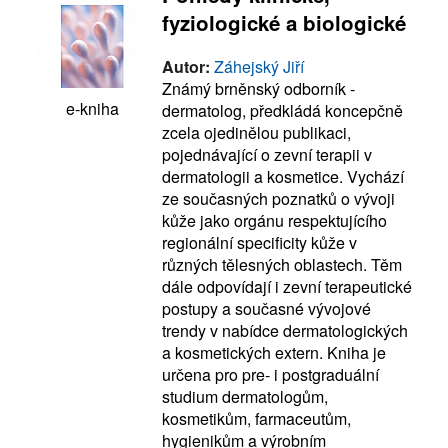
fyziologické a biologické
Autor:
Záhejský Jiří
Známý brněnský odborník -
e-kniha
dermatolog, předkládá koncepčně
zcela ojedinělou publikaci,
pojednávající o zevní terapii v
dermatologii a kosmetice. Vychází
ze současných poznatků o vývoji
kůže jako orgánu respektujícího
regionální specificity kůže v
různých tělesných oblastech. Těm
dále odpovídají i zevní terapeutické
postupy a současné vývojové
trendy v nabídce dermatologických
a kosmetických extern. Kniha je
určena pro pre- i postgraduální
studium dermatologům,
kosmetikům, farmaceutům,
hygienikům a výrobním