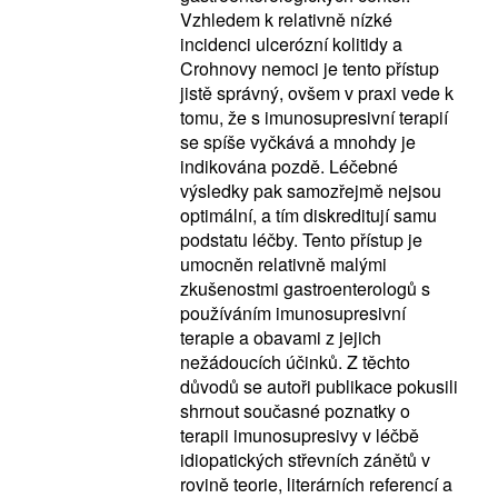
Vzhledem k relativně nízké
incidenci ulcerózní kolitidy a
Crohnovy nemoci je tento přístup
jistě správný, ovšem v praxi vede k
tomu, že s imunosupresivní terapií
se spíše vyčkává a mnohdy je
indikována pozdě. Léčebné
výsledky pak samozřejmě nejsou
optimální, a tím diskreditují samu
podstatu léčby. Tento přístup je
umocněn relativně malými
zkušenostmi gastroenterologů s
používáním imunosupresivní
terapie a obavami z jejich
nežádoucích účinků. Z těchto
důvodů se autoři publikace pokusili
shrnout současné poznatky o
terapii imunosupresivy v léčbě
idiopatických střevních zánětů v
rovině teorie, literárních referencí a