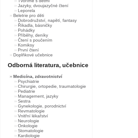
Tvoříme s dětmi
Jazyky, dvoujazyčné čtení
Leporela
Beletrie pro děti
Dobrodružství, napětí, fantasy
Říkadla, básničky
Pohádky
Příběhy, deníky
Čtení s poučením
Komiksy
První čtení
Doplňkové učebnice
Odborná literatura, učebnice
Medicína, zdravotnictví
Psychiatrie
Chirurgie, ortopedie, traumatologie
Pediatrie
Management, jazyky
Sestra
Gynekologie, porodnictví
Revmatologie
Vnitřní lékařství
Neurologie
Onkologie
Stomatologie
Kardiologie