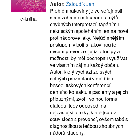
Autor:
Žaloudík Jan
Problém rakoviny je ve veřejnosti
stále zahalen celou řadou mýtů,
e-kniha
chybných interpretací, tápáním i
nekritickým spoléháním jen na nové
protinádorové léky. Nejúčinnějším
přístupem v boji s rakovinou je
ovšem prevence, jejíž principy a
možnosti by měl pochopit i využívat
ve vlastním zájmu každý občan.
Autor, který vychází ze svých
četných prezentací v médiích,
besed, tiskových konferencí i
denního kontaktu s pacienty a jejich
příbuznými, zvolil volnou formu
dialogu, tedy odpovědí na
nejčastější otázky, které jsou v
souvislosti s prevencí, ovšem také s
diagnostikou a léčbou zhoubných
nádorů kladeny.