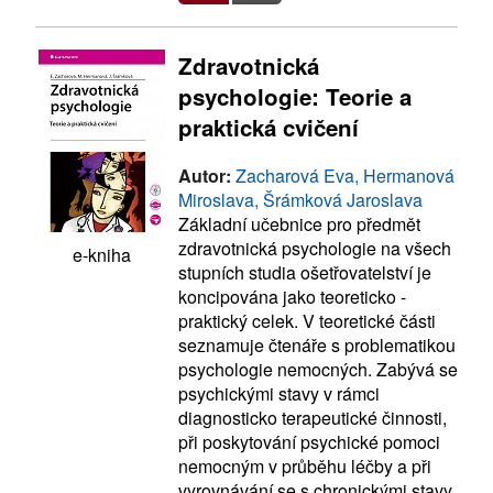
Zdravotnická
psychologie: Teorie a
praktická cvičení
Autor:
Zacharová Eva, Hermanová
Miroslava, Šrámková Jaroslava
Základní učebnice pro předmět
zdravotnická psychologie na všech
e-kniha
stupních studia ošetřovatelství je
koncipována jako teoreticko -
praktický celek. V teoretické části
seznamuje čtenáře s problematikou
psychologie nemocných. Zabývá se
psychickými stavy v rámci
diagnosticko terapeutické činnosti,
při poskytování psychické pomoci
nemocným v průběhu léčby a při
vyrovnávání se s chronickými stavy