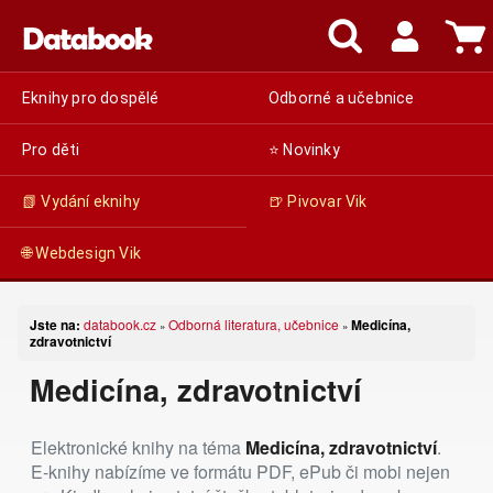
Eknihy pro dospělé
Odborné a učebnice
Pro děti
⭐ Novinky
📗 Vydání eknihy
🍺 Pivovar Vik
🌐 Webdesign Vik
Jste na:
databook.cz
Odborná literatura, učebnice
Medicína,
»
»
zdravotnictví
Medicína, zdravotnictví
Elektronické knihy na téma
Medicína, zdravotnictví
.
E-knihy nabízíme ve formátu PDF, ePub či mobi nejen