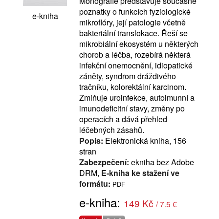
Monografie představuje současné
poznatky o funkcích fyziologické
e-kniha
mikroflóry, její patologie včetně
bakteriální translokace. Řeší se
mikrobiální ekosystém u některých
chorob a léčba, rozebírá některá
infekční onemocnění, idiopatické
záněty, syndrom dráždivého
tračníku, kolorektální karcinom.
Zmiňuje uroinfekce, autoimunní a
imunodeficitní stavy, změny po
operacích a dává přehled
léčebných zásahů.
Popis:
Elektronická kniha, 156
stran
Zabezpečení:
ekniha bez Adobe
DRM,
E-kniha ke stažení ve
formátu:
PDF
e-kniha:
149 Kč
/ 7.5 €