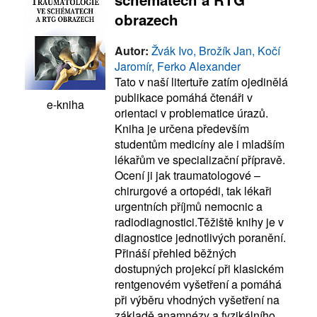
obrazech
Autor:
Žvák Ivo, Brožík Jan, Kočí
Jaromír, Ferko Alexander
Tato v naší litertuře zatím ojedinělá
publikace pomáhá čtenáři v
e-kniha
orientaci v problematice úrazů.
Kniha je určena především
studentům medicíny ale i mladším
lékařům ve specializační přípravě.
Ocení ji jak traumatologové –
chirurgové a ortopédi, tak lékaři
urgentních příjmů nemocnic a
radiodiagnostici.Těžiště knihy je v
diagnostice jednotlivých poranění.
Přináší přehled běžných
dostupných projekcí při klasickém
rentgenovém vyšetření a pomáhá
při výběru vhodných vyšetření na
základě anamnézy a fyzikálního