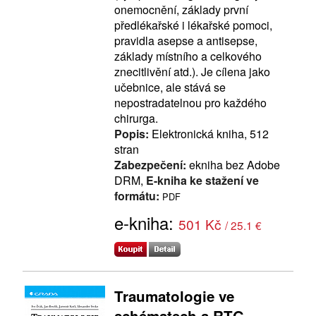
onemocnění, základy první
předlékařské i lékařské pomoci,
pravidla asepse a antisepse,
základy místního a celkového
znecitlivění atd.). Je cílena jako
učebnice, ale stává se
nepostradatelnou pro každého
chirurga.
Popis:
Elektronická kniha, 512
stran
Zabezpečení:
ekniha bez Adobe
DRM,
E-kniha ke stažení ve
formátu:
PDF
e-kniha:
501 Kč
/ 25.1 €
Traumatologie ve
schématech a RTG