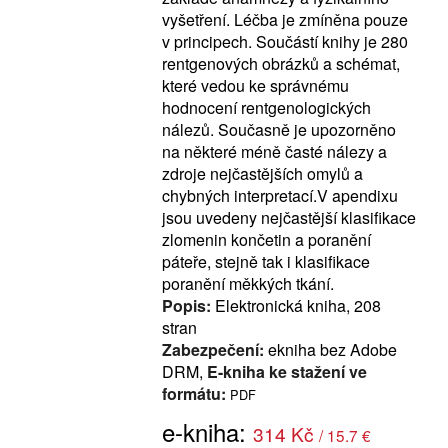
vyšetření. Léčba je zmíněna pouze
v principech. Součástí knihy je 280
rentgenových obrázků a schémat,
které vedou ke správnému
hodnocení rentgenologických
nálezů. Současně je upozorněno
na některé méně časté nálezy a
zdroje nejčastějších omylů a
chybných interpretací.V apendixu
jsou uvedeny nejčastější klasifikace
zlomenin končetin a poranění
páteře, stejně tak i klasifikace
poranění měkkých tkání.
Popis:
Elektronická kniha, 208
stran
Zabezpečení:
ekniha bez Adobe
DRM,
E-kniha ke stažení ve
formátu:
PDF
e-kniha:
314 Kč
/ 15.7 €