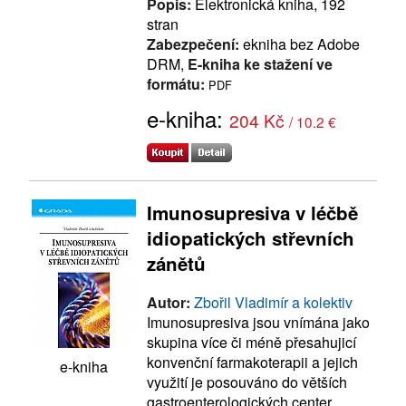
Popis:
Elektronická kniha, 192
stran
Zabezpečení:
ekniha bez Adobe
DRM,
E-kniha ke stažení ve
formátu:
PDF
e-kniha:
204 Kč
/ 10.2 €
Imunosupresiva v léčbě
idiopatických střevních
zánětů
Autor:
Zbořil Vladimír a kolektiv
Imunosupresiva jsou vnímána jako
skupina více či méně přesahujicí
konvenční farmakoterapii a jejich
e-kniha
využití je posouváno do větších
gastroenterologických center.