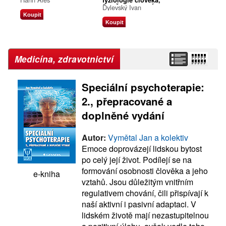
fyziologie člověka,
3., přepracované a
Dylevský Ivan
doplněné vydání
Koupit
Koupit
Medicína, zdravotnictví
Speciální psychoterapie:
2., přepracované a
doplněné vydání
Autor:
Vymětal Jan a kolektiv
Emoce doprovázejí lidskou bytost
po celý její život. Podílejí se na
formování osobnosti člověka a jeho
e-kniha
vztahů. Jsou důležitým vnitřním
regulativem chování, čili přispívají k
naší aktivní i pasivní adaptaci. V
lidském životě mají nezastupitelnou