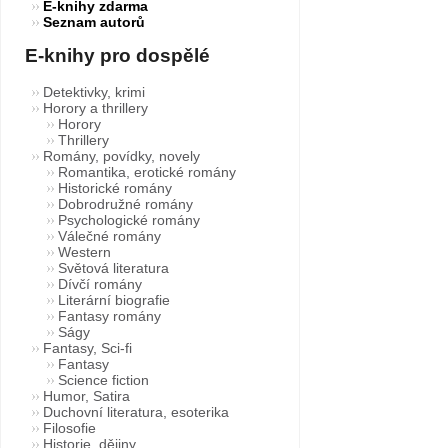
E-knihy zdarma
Seznam autorů
E-knihy pro dospělé
Detektivky, krimi
Horory a thrillery
Horory
Thrillery
Romány, povídky, novely
Romantika, erotické romány
Historické romány
Dobrodružné romány
Psychologické romány
Válečné romány
Western
Světová literatura
Dívčí romány
Literární biografie
Fantasy romány
Ságy
Fantasy, Sci-fi
Fantasy
Science fiction
Humor, Satira
Duchovní literatura, esoterika
Filosofie
Historie, dějiny