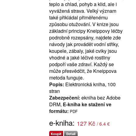
teplo a chlad, pohyb a klid, ale i
vyvážená strava. Velký význam
také přikládal přiměřenému
způsobu otužování. V knize jsou
základní principy Kneippovy léčby
podrobně rozepsány, najdete zde
návody jak provádět vodní střiky,
koupele, zábaly, jaké cviky jsou
vhodné a jaké léčivé rostliny
podpoří vaše zdraví. Každý se
může přesvědčit, že Kneippova
metoda funguje.
Popis:
Elektronická kniha, 100
stran
Zabezpečení:
ekniha bez Adobe
DRM,
E-kniha ke stažení ve
formátu:
PDF
e-kniha:
127 Kč
/ 6.4 €