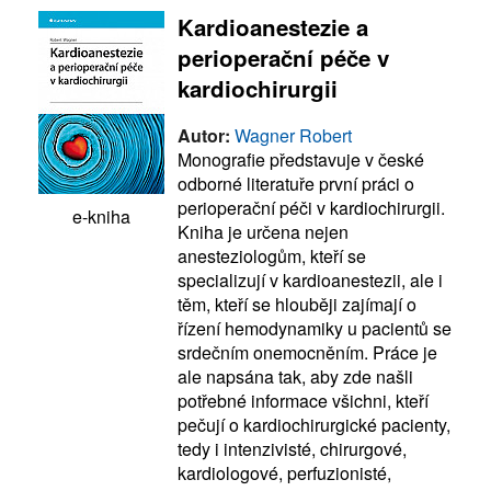
Kardioanestezie a
perioperační péče v
kardiochirurgii
Autor:
Wagner Robert
Monografie představuje v české
odborné literatuře první práci o
perioperační péči v kardiochirurgii.
e-kniha
Kniha je určena nejen
anesteziologům, kteří se
specializují v kardioanestezii, ale i
těm, kteří se hlouběji zajímají o
řízení hemodynamiky u pacientů se
srdečním onemocněním. Práce je
ale napsána tak, aby zde našli
potřebné informace všichni, kteří
pečují o kardiochirurgické pacienty,
tedy i intenzivisté, chirurgové,
kardiologové, perfuzionisté,