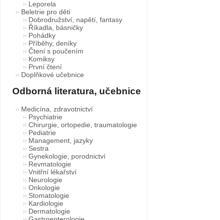
Leporela
Beletrie pro děti
Dobrodružství, napětí, fantasy
Říkadla, básničky
Pohádky
Příběhy, deníky
Čtení s poučením
Komiksy
První čtení
Doplňkové učebnice
Odborná literatura, učebnice
Medicína, zdravotnictví
Psychiatrie
Chirurgie, ortopedie, traumatologie
Pediatrie
Management, jazyky
Sestra
Gynekologie, porodnictví
Revmatologie
Vnitřní lékařství
Neurologie
Onkologie
Stomatologie
Kardiologie
Dermatologie
Gastroenterologie