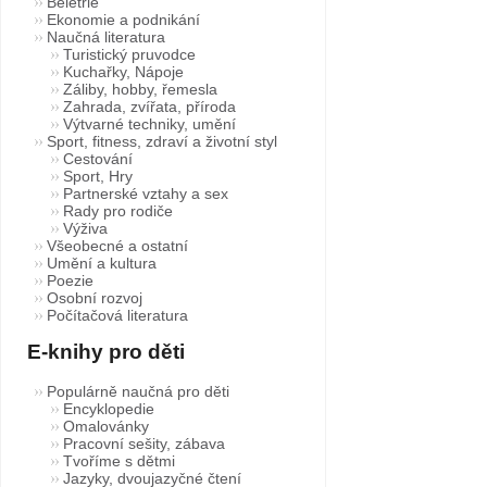
Beletrie
Ekonomie a podnikání
Naučná literatura
Turistický pruvodce
Kuchařky, Nápoje
Záliby, hobby, řemesla
Zahrada, zvířata, příroda
Výtvarné techniky, umění
Sport, fitness, zdraví a životní styl
Cestování
Sport, Hry
Partnerské vztahy a sex
Rady pro rodiče
Výživa
Všeobecné a ostatní
Umění a kultura
Poezie
Osobní rozvoj
Počítačová literatura
E-knihy pro děti
Populárně naučná pro děti
Encyklopedie
Omalovánky
Pracovní sešity, zábava
Tvoříme s dětmi
Jazyky, dvoujazyčné čtení