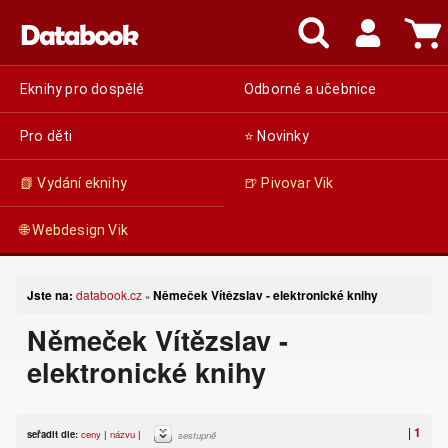
Eknihy pro dospělé
Odborné a učebnice
Pro děti
⭐ Novinky
📗 Vydání eknihy
🍺 Pivovar Vik
🌐 Webdesign Vik
Jste na:
databook.cz
Němeček Vítězslav - elektronické knihy
»
Němeček Vítězslav -
elektronické knihy
|
1
seřadit dle:
ceny
|
názvu
|
sestupně