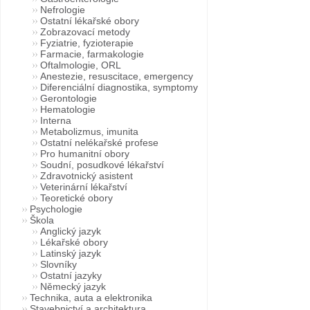
Nefrologie
Ostatní lékařské obory
Zobrazovací metody
Fyziatrie, fyzioterapie
Farmacie, farmakologie
Oftalmologie, ORL
Anestezie, resuscitace, emergency
Diferenciální diagnostika, symptomy
Gerontologie
Hematologie
Interna
Metabolizmus, imunita
Ostatní nelékařské profese
Pro humanitní obory
Soudní, posudkové lékařství
Zdravotnický asistent
Veterinární lékařství
Teoretické obory
Psychologie
Škola
Anglický jazyk
Lékařské obory
Latinský jazyk
Slovníky
Ostatní jazyky
Německý jazyk
Technika, auta a elektronika
Stavebnictví a architektura