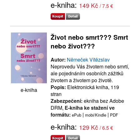
e-kniha:
149 Kč
/ 7.5 €
Život nebo smrt??? Smrt
nebo život???
Autor:
Němeček Vítězslav
Neprovedu Vás životem nebo smrtí,
ale pojednáním osobních zážitků
životem a životem po životě.
Popis:
Elektronická kniha, 119
e-kniha
stran
Zabezpečení:
ekniha bez Adobe
DRM,
E-kniha ke stažení ve
formátu:
|
|
ePub
mobi/Kindle
PDF
e-kniha:
129 Kč
/ 6.5 €