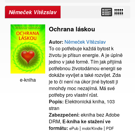
Němeček Vítězslav
Ochrana láskou
Autor:
Němeček Vítězslav
To co potřebuje každá bytost k
životu je přísun energie. A je úplně
jedno v jaké formě. Tím jak přijímá
potřebnou životodárnou energii se
dokáže vyvíjet a také rozvíjet. Zda
e-kniha
je to či není na úkor jiné bytosti ji
mnohdy moc nezajímá. Má své
potřeby pro vlastní růst.
Popis:
Elektronická kniha, 103
stran
Zabezpečení:
ekniha bez Adobe
DRM,
E-kniha ke stažení ve
formátu:
|
|
ePub
mobi/Kindle
PDF