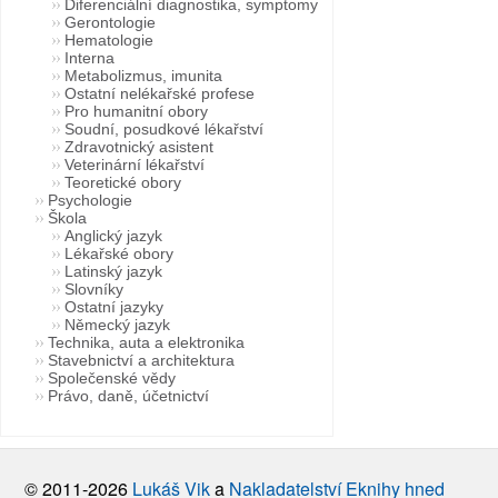
Diferenciální diagnostika, symptomy
Gerontologie
Hematologie
Interna
Metabolizmus, imunita
Ostatní nelékařské profese
Pro humanitní obory
Soudní, posudkové lékařství
Zdravotnický asistent
Veterinární lékařství
Teoretické obory
Psychologie
Škola
Anglický jazyk
Lékařské obory
Latinský jazyk
Slovníky
Ostatní jazyky
Německý jazyk
Technika, auta a elektronika
Stavebnictví a architektura
Společenské vědy
Právo, daně, účetnictví
© 2011-2026
Lukáš Vik
a
Nakladatelství Eknihy hned