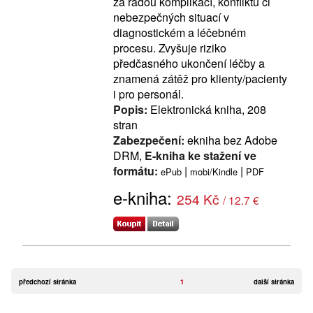
za řadou komplikací, konfliktů či
nebezpečných situací v
diagnostickém a léčebném
procesu. Zvyšuje riziko
předčasného ukončení léčby a
znamená zátěž pro klienty/pacienty
i pro personál.
Popis:
Elektronická kniha, 208
stran
Zabezpečení:
ekniha bez Adobe
DRM,
E-kniha ke stažení ve
formátu:
|
|
ePub
mobi/Kindle
PDF
e-kniha:
254 Kč
/ 12.7 €
předchozí stránka
1
další stránka