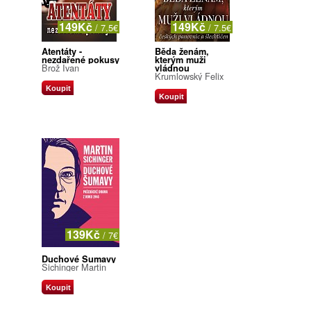
149Kč
149Kč
/ 7.5€
/ 7.5€
Atentáty -
Běda ženám,
nezdařené pokusy
kterým muži
Brož Ivan
vládnou
Krumlowský Felix
Koupit
Koupit
139Kč
/ 7€
Duchové Šumavy
Sichinger Martin
Koupit