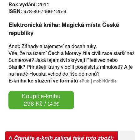
Rok vydání:
2011
ISBN:
978-80-7466-125-9
Elektronická kniha: Magická místa České
republiky
Aneb Záhady a tajemství na dosah ruky.
Víte, že na území Čech a Moravy žila civilizace starší než
Sumerové? Jaká tajemství skrývají Plešivec nebo
Blaník? Přinášejí kruhy v obilí poselství z minulosti? A je
na hradě Houska vchod do říše démonů?
E-kniha ke stažení ve formátu
|
ePub
mobi/Kindle
Koupit e-knihu
298 Kč /
14.9€
Čtenáře e-knih zajímá také toto zboží: