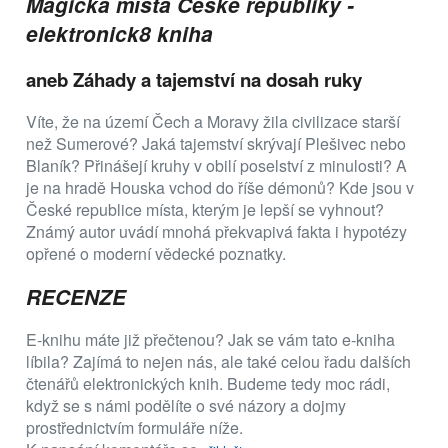
Magická místa České republiky -
elektronick8 kniha
aneb Záhady a tajemství na dosah ruky
Víte, že na území Čech a Moravy žila civilizace starší
než Sumerové? Jaká tajemství skrývají Plešivec nebo
Blaník? Přinášejí kruhy v obilí poselství z minulosti? A
je na hradě Houska vchod do říše démonů? Kde jsou v
České republice místa, kterým je lepší se vyhnout?
Známý autor uvádí mnohá překvapivá fakta i hypotézy
opřené o moderní vědecké poznatky.
RECENZE
E-knihu máte již přečtenou? Jak se vám tato e-kniha
líbila? Zajímá to nejen nás, ale také celou řadu dalších
čtenářů elektronických knih. Budeme tedy moc rádi,
když se s námi podělíte o své názory a dojmy
prostřednictvím formuláře níže.