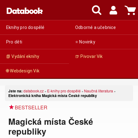
Eknihy pro dospělé
Odborné a učebnice
Pro děti
⭐ Novinky
📗 Vydání eknihy
🍺 Pivovar Vik
🌐 Webdesign Vik
Jste na:
databook.cz
E-knihy pro dospělé
Naučná literatura
»
»
»
Elektronická kniha Magická místa České republiky
BESTSELLER
Magická místa České
republiky