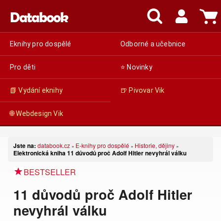
Eknihy pro dospělé
Odborné a učebnice
Pro děti
⭐ Novinky
📗 Vydání eknihy
🍺 Pivovar Vik
🌐 Webdesign Vik
Jste na:
databook.cz
E-knihy pro dospělé
Historie, dějiny
»
»
»
Elektronická kniha 11 důvodů proč Adolf Hitler nevyhrál válku
BESTSELLER
11 důvodů proč Adolf Hitler
nevyhrál válku