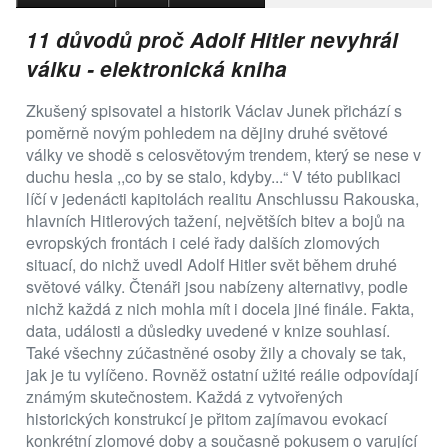
11 důvodů proč Adolf Hitler nevyhrál
válku - elektronická kniha
Zkušený spisovatel a historik Václav Junek přichází s
poměrně novým pohledem na dějiny druhé světové
války ve shodě s celosvětovým trendem, který se nese v
duchu hesla ,,co by se stalo, kdyby...“ V této publikaci
líčí v jedenácti kapitolách realitu Anschlussu Rakouska,
hlavních Hitlerových tažení, největších bitev a bojů na
evropských frontách i celé řady dalších zlomových
situací, do nichž uvedl Adolf Hitler svět během druhé
světové války. Čtenáři jsou nabízeny alternativy, podle
nichž každá z nich mohla mít i docela jiné finále. Fakta,
data, události a důsledky uvedené v knize souhlasí.
Také všechny zúčastněné osoby žily a chovaly se tak,
jak je tu vylíčeno. Rovněž ostatní užité reálie odpovídají
známým skutečnostem. Každá z vytvořených
historických konstrukcí je přitom zajímavou evokací
konkrétní zlomové doby a současně pokusem o varující