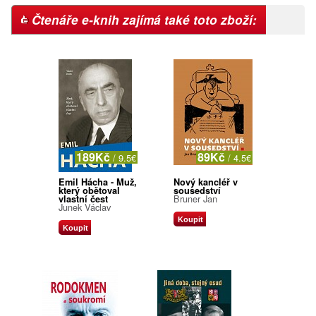
Čtenáře e-knih zajímá také toto zboží:
189Kč
89Kč
/ 9.5€
/ 4.5€
Emil Hácha - Muž,
Nový kancléř v
který obětoval
sousedství
Bruner Jan
vlastní čest
Junek Václav
Koupit
Koupit