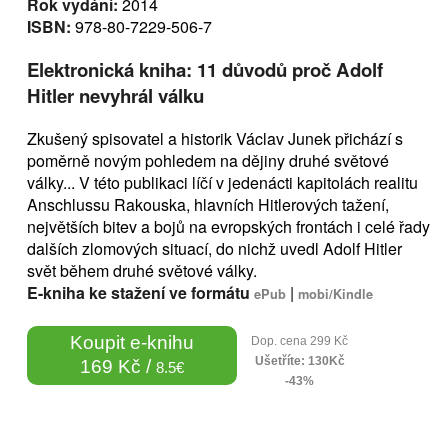
Rok vydání:
2014
ISBN:
978-80-7229-506-7
Elektronická kniha: 11 důvodů proč Adolf
Hitler nevyhrál válku
Zkušený spisovatel a historik Václav Junek přichází s
poměrně novým pohledem na dějiny druhé světové
války... V této publikaci líčí v jedenácti kapitolách realitu
Anschlussu Rakouska, hlavních Hitlerových tažení,
největších bitev a bojů na evropských frontách i celé řady
dalších zlomových situací, do nichž uvedl Adolf Hitler
svět během druhé světové války.
E-kniha ke stažení ve formátu
|
ePub
mobi/Kindle
Koupit e-knihu
Dop. cena 299 Kč
Ušetříte: 130Kč
169 Kč /
8.5€
-43%