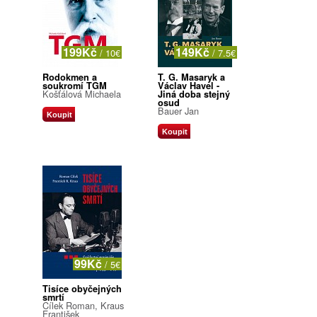
199Kč
149Kč
/ 10€
/ 7.5€
Rodokmen a
T. G. Masaryk a
soukromí TGM
Václav Havel -
Košťálová Michaela
Jiná doba stejný
osud
Bauer Jan
Koupit
Koupit
99Kč
/ 5€
Tisíce obyčejných
smrtí
Cílek Roman, Kraus
František