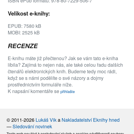
ISBN ePub formátu: 978-80-7229-506-7
Velikost e-knihy:
EPUB: 7580 kB
MOBI: 2525 kB
RECENZE
E-knihu máte již přečtenou? Jak se vám tato e-kniha
líbila? Zajímá to nejen nás, ale také celou řadu dalších
čtenářů elektronických knih. Budeme tedy moc rádi,
když se s námi podělíte o své názory a dojmy
prostřednictvím formuláře níže.
K napsání komentáře se
přihlašte
© 2011-2026
Lukáš Vik
a
Nakladatelství Eknihy hned
—
Sledování novinek
Tento web používá k poskytování služeb a analýze návštěvnosti soubory