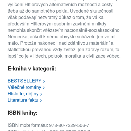
vylíčení Hitlerových alternativních možností a cesty
třeba až do samotného pekla. Uvedené skutečnosti
však podávají nezvratný důkaz o tom, že válka
především Hitlerovým osobním zaviněním nikdy
nemohla skončit vítězstvím nacionálně-socialistického
Německa, ačkoli k němu obvykle scházelo jen velmi
málo. Protože nakonec i nad zdánlivou materiální a
statistickou převahou vždy zvítězí jen zdravý rozum, to
lepší co je v lidech, pokrok, morálka a civilizace vůbec.
E-kniha v kategorii:
BESTSELLERY >
Válečné romány >
Historie, dějiny >
Literatura faktu >
ISBN knihy:
ISBN mobi formátu: 978-80-7229-506-7