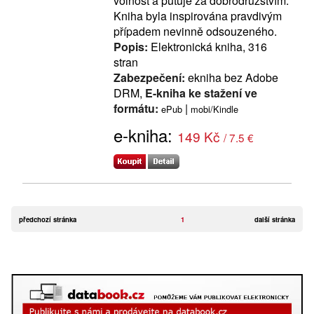
volnost a putuje za dobrodružstvím.
Kniha byla inspirována pravdivým
případem nevinně odsouzeného.
Popis:
Elektronická kniha, 316
stran
Zabezpečení:
ekniha bez Adobe
DRM,
E-kniha ke stažení ve
formátu:
|
ePub
mobi/Kindle
e-kniha:
149 Kč
/ 7.5 €
předchozí stránka
1
další stránka