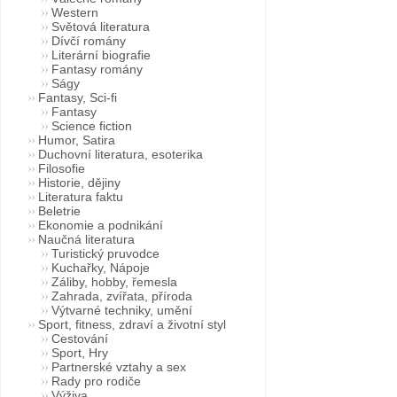
Western
Světová literatura
Dívčí romány
Literární biografie
Fantasy romány
Ságy
Fantasy, Sci-fi
Fantasy
Science fiction
Humor, Satira
Duchovní literatura, esoterika
Filosofie
Historie, dějiny
Literatura faktu
Beletrie
Ekonomie a podnikání
Naučná literatura
Turistický pruvodce
Kuchařky, Nápoje
Záliby, hobby, řemesla
Zahrada, zvířata, příroda
Výtvarné techniky, umění
Sport, fitness, zdraví a životní styl
Cestování
Sport, Hry
Partnerské vztahy a sex
Rady pro rodiče
Výživa