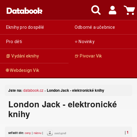
Eknihy pro dospělé
Odborné a učebnice
Pro děti
⭐ Novinky
📗 Vydání eknihy
🍺 Pivovar Vik
🌐 Webdesign Vik
Jste na:
databook.cz
London Jack - elektronické knihy
»
London Jack - elektronické
knihy
|
1
seřadit dle:
ceny
|
názvu
|
sestupně