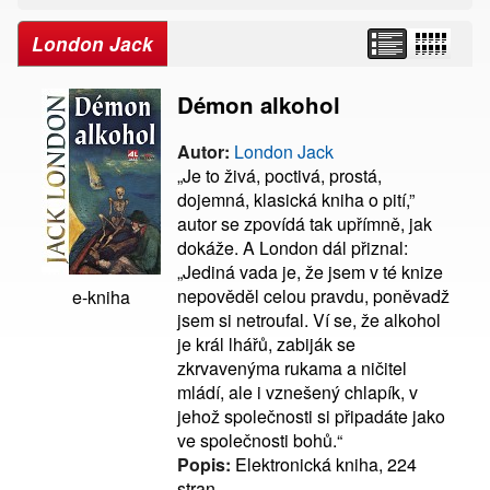
London Jack
Démon alkohol
Autor:
London Jack
„Je to živá, poctivá, prostá,
dojemná, klasická kniha o pití,”
autor se zpovídá tak upřímně, jak
dokáže. A London dál přiznal:
„Jediná vada je, že jsem v té knize
nepověděl celou pravdu, poněvadž
e-kniha
jsem si netroufal. Ví se, že alkohol
je král lhářů, zabiják se
zkrvavenýma rukama a ničitel
mládí, ale i vznešený chlapík, v
jehož společnosti si připadáte jako
ve společnosti bohů.“
Popis:
Elektronická kniha, 224
stran