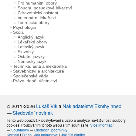
Pro humanitní obory
Soudní, posudkové lékařství
Zdravotnický asistent
Veterinární lékařství
Teoretické obory
Psychologie
Škola
Anglický jazyk
Lékařské obory
Latinský jazyk
Slovníky
Ostatní jazyky
Německý jazyk
Technika, auta a elektronika
Stavebnictví a architektura
Společenské vědy
Právo, daně, účetnictví
© 2011-2026
Lukáš Vik
a
Nakladatelství Eknihy hned
—
Sledování novinek
Tento web používá k poskytování služeb a analýze návštěvnosti soubory
cookies. Používáním tohoto webu s tím souhlasíte.
Více informací
—
Souhlasím
—
Obchodní podmínky
Kontakt
|
O nás
|
Jak nakupovat
|
Jak číst eknihy