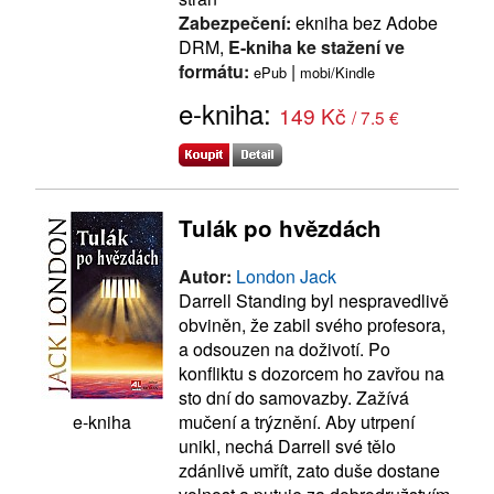
Zabezpečení:
ekniha bez Adobe
DRM,
E-kniha ke stažení ve
formátu:
|
ePub
mobi/Kindle
e-kniha:
149 Kč
/ 7.5 €
Tulák po hvězdách
Autor:
London Jack
Darrell Standing byl nespravedlivě
obviněn, že zabil svého profesora,
a odsouzen na doživotí. Po
konfliktu s dozorcem ho zavřou na
sto dní do samovazby. Zažívá
mučení a trýznění. Aby utrpení
e-kniha
unikl, nechá Darrell své tělo
zdánlivě umřít, zato duše dostane