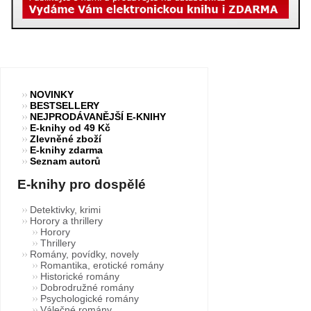
NOVINKY
BESTSELLERY
NEJPRODÁVANĚJŠÍ E-KNIHY
E-knihy od 49 Kč
Zlevněné zboží
E-knihy zdarma
Seznam autorů
E-knihy pro dospělé
Detektivky, krimi
Horory a thrillery
Horory
Thrillery
Romány, povídky, novely
Romantika, erotické romány
Historické romány
Dobrodružné romány
Psychologické romány
Válečné romány