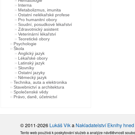
Hematologie
Interna
Metabolizmus, imunita
Ostatní nelékařské profese
Pro humanitní obory
Soudní, posudkové lékařství
Zdravotnický asistent
Veterinární lékařství
Teoretické obory
Psychologie
Škola
Anglický jazyk
Lékařské obory
Latinský jazyk
Slovníky
Ostatní jazyky
Německý jazyk
Technika, auta a elektronika
Stavebnictví a architektura
Společenské vědy
Právo, daně, účetnictví
© 2011-2026
Lukáš Vik
a
Nakladatelství Eknihy hned
Tento web používá k poskytování služeb a analýze návštěvnosti soubo