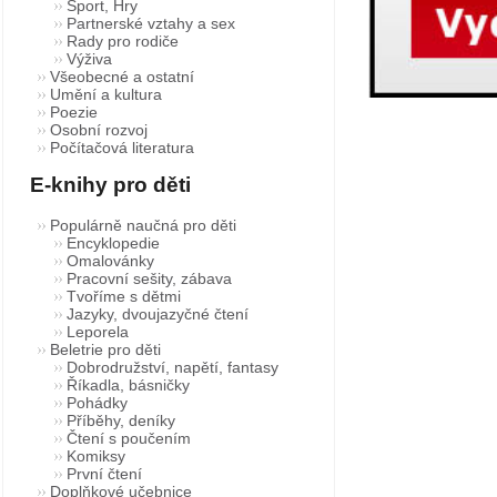
Sport, Hry
Partnerské vztahy a sex
Rady pro rodiče
Výživa
Všeobecné a ostatní
Umění a kultura
Poezie
Osobní rozvoj
Počítačová literatura
E-knihy pro děti
Populárně naučná pro děti
Encyklopedie
Omalovánky
Pracovní sešity, zábava
Tvoříme s dětmi
Jazyky, dvoujazyčné čtení
Leporela
Beletrie pro děti
Dobrodružství, napětí, fantasy
Říkadla, básničky
Pohádky
Příběhy, deníky
Čtení s poučením
Komiksy
První čtení
Doplňkové učebnice