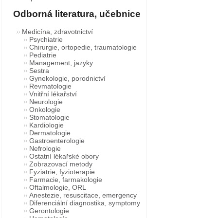
Odborná literatura, učebnice
Medicína, zdravotnictví
Psychiatrie
Chirurgie, ortopedie, traumatologie
Pediatrie
Management, jazyky
Sestra
Gynekologie, porodnictví
Revmatologie
Vnitřní lékařství
Neurologie
Onkologie
Stomatologie
Kardiologie
Dermatologie
Gastroenterologie
Nefrologie
Ostatní lékařské obory
Zobrazovací metody
Fyziatrie, fyzioterapie
Farmacie, farmakologie
Oftalmologie, ORL
Anestezie, resuscitace, emergency
Diferenciální diagnostika, symptomy
Gerontologie