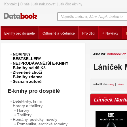
Kontakt
|
O nás
|
Jak nakupovat
|
Jak číst eknihy
Eknihy pro dospělé
Odborné a učebnice
Pro děti
⭐ Novinky
Jste na:
databook.cz
NOVINKY
BESTSELLERY
NEJPRODÁVANĚJŠÍ E-KNIHY
Láníček M
E-knihy od 49 Kč
Zlevněné zboží
E-knihy zdarma
Seznam autorů
seřadit dle:
ceny
|
názvu
|
E-knihy pro dospělé
Láníček Marti
Detektivky, krimi
Horory a thrillery
Horory
Thrillery
Romány, povídky, novely
Romantika, erotické romány