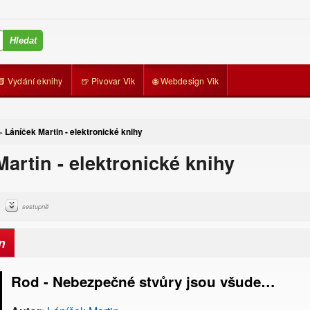
📗 Vydání eknihy
🍺 Pivovar Vik
🌐 Webdesign Vik
Láníček Martin - elektronické knihy
»
artin - elektronické knihy
sestupně
n
Rod - Nebezpečné stvůry jsou všude…