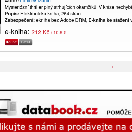
Autor:
Láníček Martin
Mysteriózní thriller plný strhujících okamžiků! V knize nechy
Popis:
Elektronická kniha, 264 stran
Zabezpečení:
ekniha bez Adobe DRM,
E-kniha ke stažení 
e-kniha:
212 Kč
/ 10.6 €
1