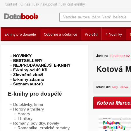
Kontakt
|
O nás
|
Jak nakupovat
|
Jak číst eknihy
Eknihy pro dospělé
Odborné a učebnice
Pro děti
⭐ Novinky
Jste na:
databook.cz
NOVINKY
BESTSELLERY
NEJPRODÁVANĚJŠÍ E-KNIHY
Kotová M
E-knihy od 49 Kč
Zlevněné zboží
E-knihy zdarma
Seznam autorů
seřadit dle:
ceny
|
názvu
|
E-knihy pro dospělé
Kotová Marce
Detektivky, krimi
Horory a thrillery
Horory
Thrillery
Romány, povídky, novely
Romantika, erotické romány