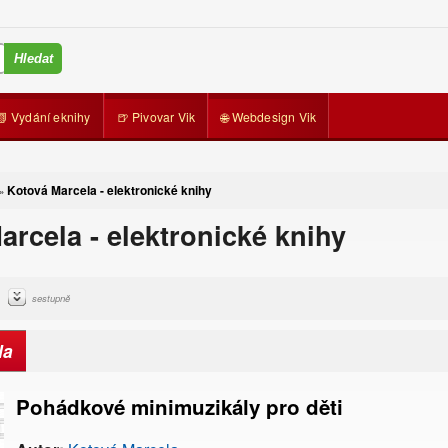
📗 Vydání eknihy
🍺 Pivovar Vik
🌐 Webdesign Vik
Kotová Marcela - elektronické knihy
»
arcela - elektronické knihy
sestupně
la
Pohádkové minimuzikály pro děti