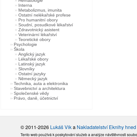
Hematologie
Interna
Metabolizmus, imunita
Ostatní nelékařské profese
Pro humanitní obory
Soudní, posudkové lékařství
Zdravotnický asistent
Veterinární lékařství
Teoretické obory
Psychologie
Škola
Anglický jazyk
Lékařské obory
Latinský jazyk
Slovníky
Ostatní jazyky
Německý jazyk
Technika, auta a elektronika
Stavebnictví a architektura
Společenské vědy
Právo, daně, účetnictví
© 2011-2026
Lukáš Vik
a
Nakladatelství Eknihy hned
Tento web používá k poskytování služeb a analýze návštěvnosti soubo