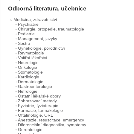
Odborná literatura, učebnice
Medicína, zdravotnictví
Psychiatrie
Chirurgie, ortopedie, traumatologie
Pediatrie
Management, jazyky
Sestra
Gynekologie, porodnictví
Revmatologie
Vnitřní lékařství
Neurologie
Onkologie
Stomatologie
Kardiologie
Dermatologie
Gastroenterologie
Nefrologie
Ostatní lékařské obory
Zobrazovací metody
Fyziatrie, fyzioterapie
Farmacie, farmakologie
Oftalmologie, ORL
Anestezie, resuscitace, emergency
Diferenciální diagnostika, symptomy
Gerontologie