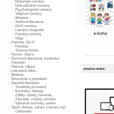
Historické romány
Dobrodružné romány
Psychologické romány
Válečné romány
Western
Světová literatura
Dívčí romány
Literární biografie
e-kniha
Fantasy romány
Ságy
Fantasy, Sci-fi
Fantasy
Science fiction
Humor, Satira
Duchovní literatura, esoterika
Filosofie
Historie, dějiny
předchozí stránka
Literatura faktu
Beletrie
Ekonomie a podnikání
Naučná literatura
Turistický pruvodce
Kuchařky, Nápoje
Záliby, hobby, řemesla
Zahrada, zvířata, příroda
Výtvarné techniky, umění
Sport, fitness, zdraví a životní styl
Cestování