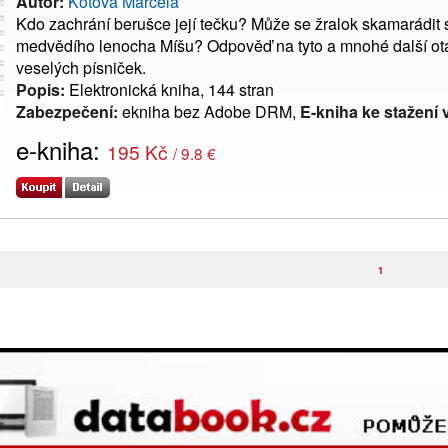
Autor:
Kotová Marcela
Kdo zachrání berušce její tečku? Může se žralok skamarádit 
medvědího lenocha Míšu? Odpověď na tyto a mnohé další otá
veselých písniček.
Popis:
Elektronická kniha, 144 stran
Zabezpečení:
ekniha bez Adobe DRM,
E-kniha ke stažení 
e-kniha:
195 Kč
/ 9.8 €
1