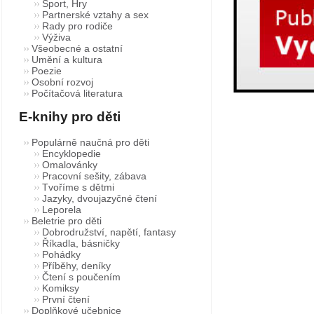
Sport, Hry
Partnerské vztahy a sex
Rady pro rodiče
Výživa
Všeobecné a ostatní
Umění a kultura
Poezie
Osobní rozvoj
Počítačová literatura
E-knihy pro děti
Populárně naučná pro děti
Encyklopedie
Omalovánky
Pracovní sešity, zábava
Tvoříme s dětmi
Jazyky, dvoujazyčné čtení
Leporela
Beletrie pro děti
Dobrodružství, napětí, fantasy
Říkadla, básničky
Pohádky
Příběhy, deníky
Čtení s poučením
Komiksy
První čtení
Doplňkové učebnice