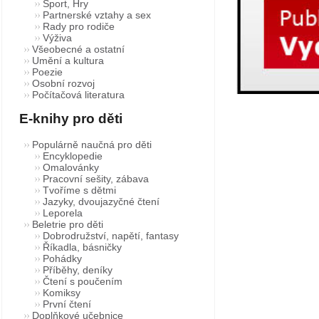
Sport, Hry
Partnerské vztahy a sex
Rady pro rodiče
Výživa
Všeobecné a ostatní
Umění a kultura
Poezie
Osobní rozvoj
Počítačová literatura
E-knihy pro děti
Populárně naučná pro děti
Encyklopedie
Omalovánky
Pracovní sešity, zábava
Tvoříme s dětmi
Jazyky, dvoujazyčné čtení
Leporela
Beletrie pro děti
Dobrodružství, napětí, fantasy
Říkadla, básničky
Pohádky
Příběhy, deníky
Čtení s poučením
Komiksy
První čtení
Doplňkové učebnice