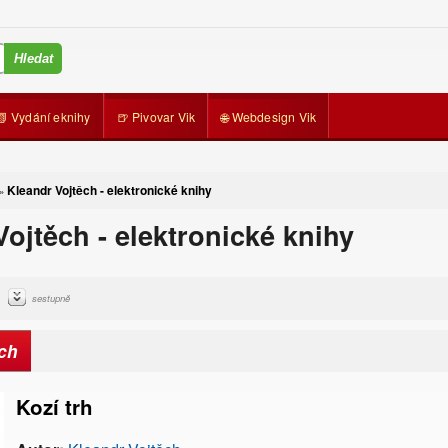
📗 Vydání eknihy
🍺 Pivovar Vik
🌐 Webdesign Vik
Kleandr Vojtěch - elektronické knihy
»
ojtěch - elektronické knihy
sestupně
ch
Kozí trh