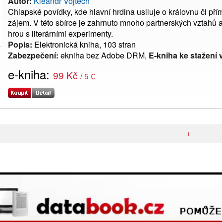
Autor:
Kleandr Vojtěch
Chlapské povídky, kde hlavní hrdina usiluje o královnu či př
zájem. V této sbírce je zahrnuto mnoho partnerských vztahů a 
hrou s literárními experimenty.
Popis:
Elektronická kniha, 103 stran
Zabezpečení:
ekniha bez Adobe DRM,
E-kniha ke stažení 
e-kniha:
99 Kč
/ 5 €
1