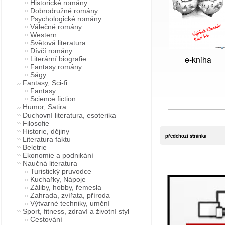
Historické romány
Dobrodružné romány
Psychologické romány
Válečné romány
Western
Světová literatura
Dívčí romány
e-kniha
Literární biografie
Fantasy romány
Ságy
Fantasy, Sci-fi
Fantasy
Science fiction
Humor, Satira
Duchovní literatura, esoterika
Filosofie
Historie, dějiny
předchozí stránka
Literatura faktu
Beletrie
Ekonomie a podnikání
Naučná literatura
Turistický pruvodce
Kuchařky, Nápoje
Záliby, hobby, řemesla
Zahrada, zvířata, příroda
Výtvarné techniky, umění
Sport, fitness, zdraví a životní styl
Cestování