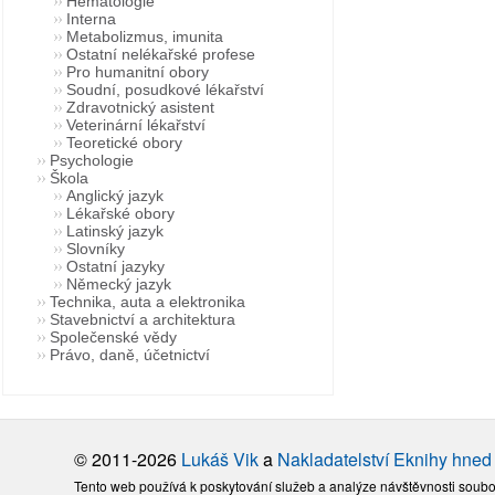
Hematologie
Interna
Metabolizmus, imunita
Ostatní nelékařské profese
Pro humanitní obory
Soudní, posudkové lékařství
Zdravotnický asistent
Veterinární lékařství
Teoretické obory
Psychologie
Škola
Anglický jazyk
Lékařské obory
Latinský jazyk
Slovníky
Ostatní jazyky
Německý jazyk
Technika, auta a elektronika
Stavebnictví a architektura
Společenské vědy
Právo, daně, účetnictví
© 2011-2026
Lukáš Vik
a
Nakladatelství Eknihy hned
Tento web používá k poskytování služeb a analýze návštěvnosti soubo