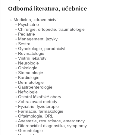
Odborná literatura, učebnice
Medicína, zdravotnictví
Psychiatrie
Chirurgie, ortopedie, traumatologie
Pediatrie
Management, jazyky
Sestra
Gynekologie, porodnictví
Revmatologie
Vnitřní lékařství
Neurologie
Onkologie
Stomatologie
Kardiologie
Dermatologie
Gastroenterologie
Nefrologie
Ostatní lékařské obory
Zobrazovací metody
Fyziatrie, fyzioterapie
Farmacie, farmakologie
Oftalmologie, ORL
Anestezie, resuscitace, emergency
Diferenciální diagnostika, symptomy
Gerontologie