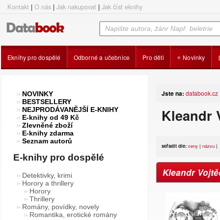
Kontakt
|
O nás
|
Jak nakupovat
|
Jak číst eknihy
Eknihy pro dospělé
Odborné a učebnice
Pro děti
⭐ Novinky
Jste na:
databook.cz
NOVINKY
BESTSELLERY
NEJPRODÁVANĚJŠÍ E-KNIHY
Kleandr V
E-knihy od 49 Kč
Zlevněné zboží
E-knihy zdarma
Seznam autorů
seřadit dle:
ceny
|
názvu
|
E-knihy pro dospělé
Kleandr Vojtě
Detektivky, krimi
Horory a thrillery
Horory
Thrillery
Romány, povídky, novely
Romantika, erotické romány