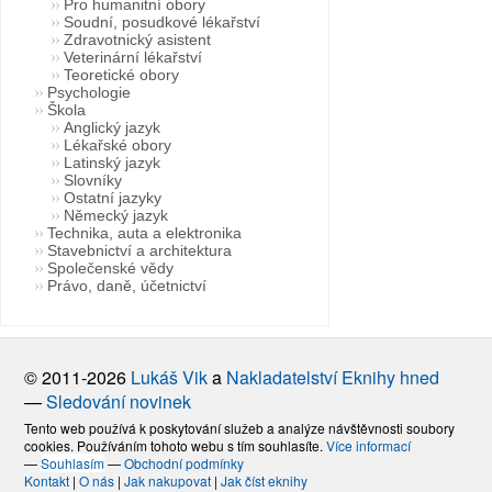
Pro humanitní obory
Soudní, posudkové lékařství
Zdravotnický asistent
Veterinární lékařství
Teoretické obory
Psychologie
Škola
Anglický jazyk
Lékařské obory
Latinský jazyk
Slovníky
Ostatní jazyky
Německý jazyk
Technika, auta a elektronika
Stavebnictví a architektura
Společenské vědy
Právo, daně, účetnictví
© 2011-2026
Lukáš Vik
a
Nakladatelství Eknihy hned
—
Sledování novinek
Tento web používá k poskytování služeb a analýze návštěvnosti soubory
cookies. Používáním tohoto webu s tím souhlasíte.
Více informací
—
Souhlasím
—
Obchodní podmínky
Kontakt
|
O nás
|
Jak nakupovat
|
Jak číst eknihy