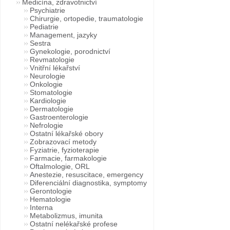
Medicína, zdravotnictví
Psychiatrie
Chirurgie, ortopedie, traumatologie
Pediatrie
Management, jazyky
Sestra
Gynekologie, porodnictví
Revmatologie
Vnitřní lékařství
Neurologie
Onkologie
Stomatologie
Kardiologie
Dermatologie
Gastroenterologie
Nefrologie
Ostatní lékařské obory
Zobrazovací metody
Fyziatrie, fyzioterapie
Farmacie, farmakologie
Oftalmologie, ORL
Anestezie, resuscitace, emergency
Diferenciální diagnostika, symptomy
Gerontologie
Hematologie
Interna
Metabolizmus, imunita
Ostatní nelékařské profese