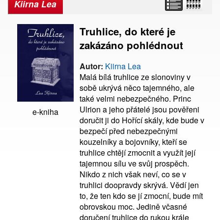
Kiirna Lea
Truhlice, do které je
zakázáno pohlédnout
Autor:
Kiirna Lea
Malá bílá truhlice ze slonoviny v
sobě ukrývá něco tajemného, ale
také velmi nebezpečného. Princ
Ulrion a jeho přátelé jsou pověřeni
e-kniha
doručit ji do Hořící skály, kde bude v
bezpečí před nebezpečnými
kouzelníky a bojovníky, kteří se
truhlice chtějí zmocnit a využít její
tajemnou sílu ve svůj prospěch.
Nikdo z nich však neví, co se v
truhlici doopravdy skrývá. Vědí jen
to, že ten kdo se jí zmocní, bude mít
obrovskou moc. Jedině včasné
doručení truhlice do rukou krále