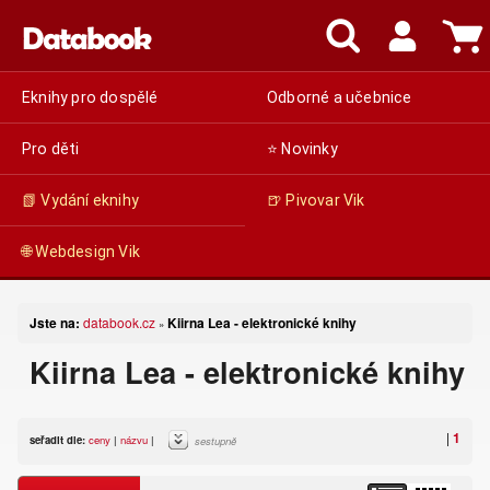
Eknihy pro dospělé
Odborné a učebnice
Pro děti
⭐ Novinky
📗 Vydání eknihy
🍺 Pivovar Vik
🌐 Webdesign Vik
Jste na:
databook.cz
Kiirna Lea - elektronické knihy
»
Kiirna Lea - elektronické knihy
|
1
seřadit dle:
ceny
|
názvu
|
sestupně