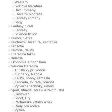
Western
Světová literatura
Dívčí romány
Literární biografie
Fantasy romány
Ságy
Fantasy, Sci-fi
Fantasy
Science fiction
Humor, Satira
Duchovní literatura, esoterika
Filosofie
Historie, dějiny
Literatura faktu
Beletrie
Ekonomie a podnikání
Naučná literatura
Turistický pruvodce
Kuchařky, Nápoje
Záliby, hobby, řemesla
Zahrada, zvířata, příroda
Výtvarné techniky, umění
Sport, fitness, zdraví a životní styl
Cestování
Sport, Hry
Partnerské vztahy a sex
Rady pro rodiče
Výživa