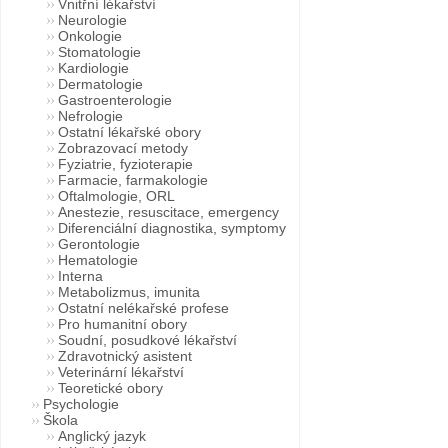
Vnitřní lékařství
Neurologie
Onkologie
Stomatologie
Kardiologie
Dermatologie
Gastroenterologie
Nefrologie
Ostatní lékařské obory
Zobrazovací metody
Fyziatrie, fyzioterapie
Farmacie, farmakologie
Oftalmologie, ORL
Anestezie, resuscitace, emergency
Diferenciální diagnostika, symptomy
Gerontologie
Hematologie
Interna
Metabolizmus, imunita
Ostatní nelékařské profese
Pro humanitní obory
Soudní, posudkové lékařství
Zdravotnický asistent
Veterinární lékařství
Teoretické obory
Psychologie
Škola
Anglický jazyk