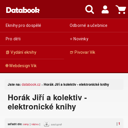
Eknihy pro dospělé
Odborné a učebnice
Pro děti
⭐ Novinky
📗 Vydání eknihy
🍺 Pivovar Vik
🌐 Webdesign Vik
Jste na:
databook.cz
Horák Jiří a kolektiv - elektronické knihy
»
Horák Jiří a kolektiv -
elektronické knihy
|
1
seřadit dle:
ceny
|
názvu
|
sestupně