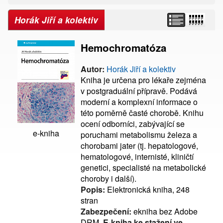
Horák Jiří a kolektiv
Hemochromatóza
Autor:
Horák Jiří a kolektiv
Kniha je určena pro lékaře zejména
v postgraduální přípravě. Podává
moderní a komplexní informace o
této poměrně časté chorobě. Knihu
ocení odborníci, zabývající se
e-kniha
poruchami metabolismu železa a
chorobami jater (tj. hepatologové,
hematologové, internisté, kliničtí
genetici, specialisté na metabolické
choroby i další).
Popis:
Elektronická kniha, 248
stran
Zabezpečení:
ekniha bez Adobe
DRM,
E-kniha ke stažení ve