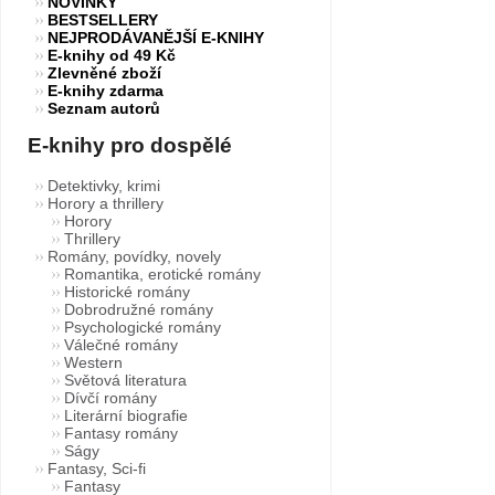
NOVINKY
BESTSELLERY
NEJPRODÁVANĚJŠÍ E-KNIHY
E-knihy od 49 Kč
Zlevněné zboží
E-knihy zdarma
Seznam autorů
E-knihy pro dospělé
Detektivky, krimi
Horory a thrillery
Horory
Thrillery
Romány, povídky, novely
Romantika, erotické romány
Historické romány
Dobrodružné romány
Psychologické romány
Válečné romány
Western
Světová literatura
Dívčí romány
Literární biografie
Fantasy romány
Ságy
Fantasy, Sci-fi
Fantasy