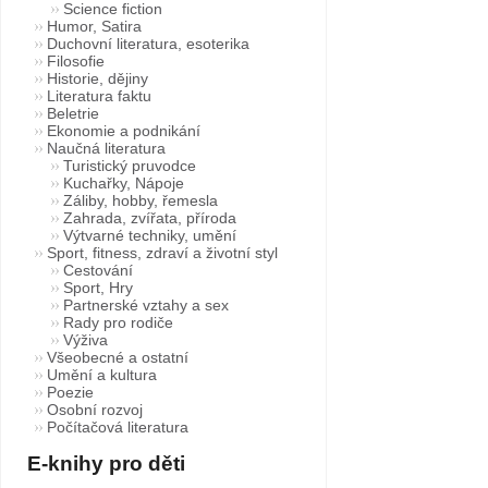
Science fiction
Humor, Satira
Duchovní literatura, esoterika
Filosofie
Historie, dějiny
Literatura faktu
Beletrie
Ekonomie a podnikání
Naučná literatura
Turistický pruvodce
Kuchařky, Nápoje
Záliby, hobby, řemesla
Zahrada, zvířata, příroda
Výtvarné techniky, umění
Sport, fitness, zdraví a životní styl
Cestování
Sport, Hry
Partnerské vztahy a sex
Rady pro rodiče
Výživa
Všeobecné a ostatní
Umění a kultura
Poezie
Osobní rozvoj
Počítačová literatura
E-knihy pro děti