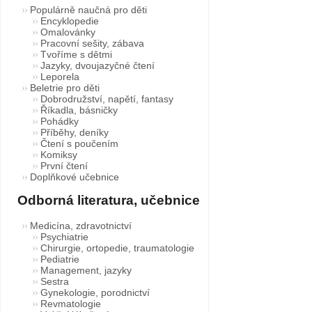
Populárně naučná pro děti
Encyklopedie
Omalovánky
Pracovní sešity, zábava
Tvoříme s dětmi
Jazyky, dvoujazyčné čtení
Leporela
Beletrie pro děti
Dobrodružství, napětí, fantasy
Říkadla, básničky
Pohádky
Příběhy, deníky
Čtení s poučením
Komiksy
První čtení
Doplňkové učebnice
Odborná literatura, učebnice
Medicína, zdravotnictví
Psychiatrie
Chirurgie, ortopedie, traumatologie
Pediatrie
Management, jazyky
Sestra
Gynekologie, porodnictví
Revmatologie