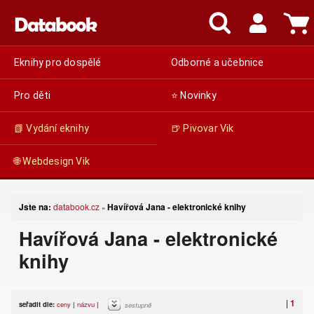
Eknihy pro dospělé
Odborné a učebnice
Pro děti
⭐ Novinky
📗 Vydání eknihy
🍺 Pivovar Vik
🌐 Webdesign Vik
Jste na:
databook.cz
Havířová Jana - elektronické knihy
»
Havířová Jana - elektronické
knihy
|
1
seřadit dle:
ceny
|
názvu
|
sestupně