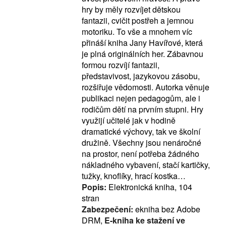
hry by měly rozvíjet dětskou
fantazii, cvičit postřeh a jemnou
motoriku. To vše a mnohem víc
přináší kniha Jany Havířové, která
je plná originálních her. Zábavnou
formou rozvíjí fantazii,
představivost, jazykovou zásobu,
rozšiřuje vědomosti. Autorka věnuje
publikaci nejen pedagogům, ale i
rodičům dětí na prvním stupni. Hry
využijí učitelé jak v hodině
dramatické výchovy, tak ve školní
družině. Všechny jsou nenáročné
na prostor, není potřeba žádného
nákladného vybavení, stačí kartičky,
tužky, knoflíky, hrací kostka…
Popis:
Elektronická kniha, 104
stran
Zabezpečení:
ekniha bez Adobe
DRM,
E-kniha ke stažení ve