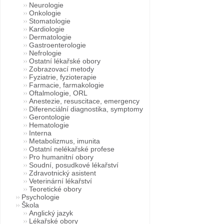
Neurologie
Onkologie
Stomatologie
Kardiologie
Dermatologie
Gastroenterologie
Nefrologie
Ostatní lékařské obory
Zobrazovací metody
Fyziatrie, fyzioterapie
Farmacie, farmakologie
Oftalmologie, ORL
Anestezie, resuscitace, emergency
Diferenciální diagnostika, symptomy
Gerontologie
Hematologie
Interna
Metabolizmus, imunita
Ostatní nelékařské profese
Pro humanitní obory
Soudní, posudkové lékařství
Zdravotnický asistent
Veterinární lékařství
Teoretické obory
Psychologie
Škola
Anglický jazyk
Lékařské obory