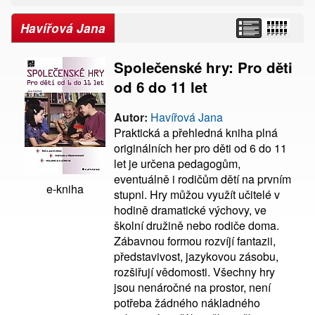
Havířová Jana
Společenské hry: Pro děti
od 6 do 11 let
Autor:
Havířová Jana
Praktická a přehledná kniha plná
originálních her pro děti od 6 do 11
let je určena pedagogům,
eventuálně i rodičům dětí na prvním
e-kniha
stupni. Hry můžou využít učitelé v
hodině dramatické výchovy, ve
školní družině nebo rodiče doma.
Zábavnou formou rozvíjí fantazii,
představivost, jazykovou zásobu,
rozšiřují vědomosti. Všechny hry
jsou nenáročné na prostor, není
potřeba žádného nákladného