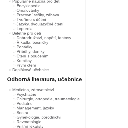
Populárně naučná pro děti
Encyklopedie
Omalovánky
Pracovní sešity, zábava
Tvoříme s dětmi
Jazyky, dvoujazyčné čtení
Leporela
Beletrie pro děti
Dobrodružství, napětí, fantasy
Říkadla, básničky
Pohádky
Příběhy, deníky
Čtení s poučením
Komiksy
První čtení
Doplňkové učebnice
Odborná literatura, učebnice
Medicína, zdravotnictví
Psychiatrie
Chirurgie, ortopedie, traumatologie
Pediatrie
Management, jazyky
Sestra
Gynekologie, porodnictví
Revmatologie
Vnitřní lékařství