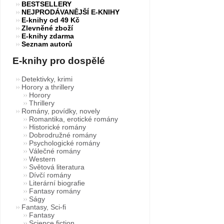
BESTSELLERY
NEJPRODÁVANĚJŠÍ E-KNIHY
E-knihy od 49 Kč
Zlevněné zboží
E-knihy zdarma
Seznam autorů
E-knihy pro dospělé
Detektivky, krimi
Horory a thrillery
Horory
Thrillery
Romány, povídky, novely
Romantika, erotické romány
Historické romány
Dobrodružné romány
Psychologické romány
Válečné romány
Western
Světová literatura
Dívčí romány
Literární biografie
Fantasy romány
Ságy
Fantasy, Sci-fi
Fantasy
Science fiction