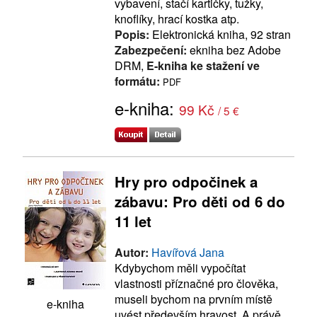
vybavení, stačí kartičky, tužky,
knoflíky, hrací kostka atp.
Popis:
Elektronická kniha, 92 stran
Zabezpečení:
ekniha bez Adobe
DRM,
E-kniha ke stažení ve
formátu:
PDF
e-kniha:
99 Kč
/ 5 €
Hry pro odpočinek a
zábavu: Pro děti od 6 do
11 let
Autor:
Havířová Jana
Kdybychom měli vypočítat
vlastnosti příznačné pro člověka,
museli bychom na prvním místě
e-kniha
uvést především hravost. A právě