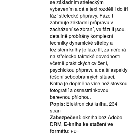
se základním střeleckým
vybavením a dále text rozdělili do tří
fází střelecké přípravy. Fáze I
zahrnuje základní průpravu v
zacházení se zbraní, ve fázi II jsou
detailně probírány komplexní
techniky dynamické střelby a
těžištěm knihy je fáze III, zaměřená
na střelecko-taktické dovednosti
včetně praktických cvičení,
psychickou přípravu a další aspekty
řešení sebeobranných situací.
Kniha je doplněna více než stovkou
fotografií a osmistránkovou
barevnou přílohou.
Popis:
Elektronická kniha, 234
stran
Zabezpečení:
ekniha bez Adobe
DRM,
E-kniha ke stažení ve
formátu:
PDF