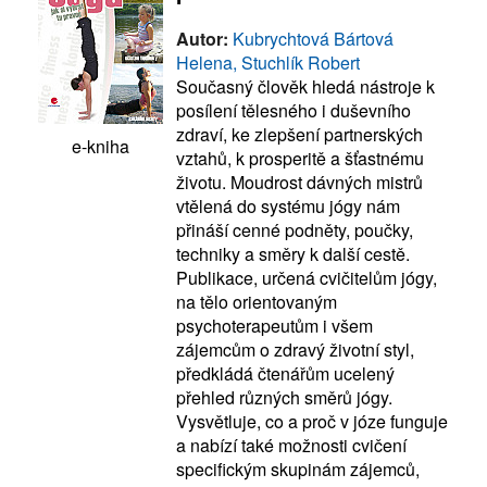
Autor:
Kubrychtová Bártová
Helena, Stuchlík Robert
Současný člověk hledá nástroje k
posílení tělesného i duševního
zdraví, ke zlepšení partnerských
e-kniha
vztahů, k prosperitě a šťastnému
životu. Moudrost dávných mistrů
vtělená do systému jógy nám
přináší cenné podněty, poučky,
techniky a směry k další cestě.
Publikace, určená cvičitelům jógy,
na tělo orientovaným
psychoterapeutům i všem
zájemcům o zdravý životní styl,
předkládá čtenářům ucelený
přehled různých směrů jógy.
Vysvětluje, co a proč v józe funguje
a nabízí také možnosti cvičení
specifickým skupinám zájemců,