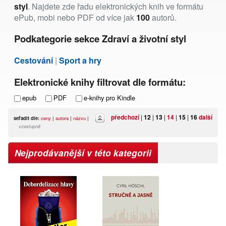
styl
. Najdete zde řadu elektronických knih ve formátu
ePub, mobi nebo PDF od více jak
100
autorů.
Podkategorie sekce Zdraví a životní styl
Cestování
|
Sport a hry
Elektronické knihy filtrovat dle formátu:
epub
PDF
e-knihy pro Kindle
předchozí
|
12
|
13
|
14
|
15
|
16
další
seřadit dle:
ceny
|
autora
|
názvu
|
vzestupně
Nejprodávanější v této kategorii