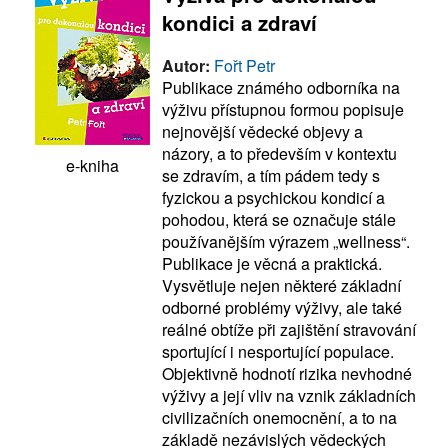
kondici a zdraví
Autor:
Fořt Petr
Publikace známého odborníka na
výživu přístupnou formou popisuje
nejnovější vědecké objevy a
názory, a to především v kontextu
e-kniha
se zdravím, a tím pádem tedy s
fyzickou a psychickou kondicí a
pohodou, která se označuje stále
používanějším výrazem „wellness“.
Publikace je věcná a praktická.
Vysvětluje nejen některé základní
odborné problémy výživy, ale také
reálné obtíže při zajištění stravování
sportující i nesportující populace.
Objektivně hodnotí rizika nevhodné
výživy a její vliv na vznik základních
civilizačních onemocnění, a to na
základě nezávislých vědeckých