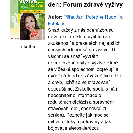
den: Fórum zdravé výživy
Autor:
Piťha Jan, Poledne Rudolf a
kolektiv
Snad každý z nás ocení zbrusu
novou knihu, která vychází ze
zkušeností a praxe těch nejlepších
e-kniha
českých odborníků na výživu. Ti
všichni se snaží vyvrátit
nepodložené mýty o výživě, které
se v české společnosti objevují, a
uvádí přehled nejzávažnějších rizik
a chyb, jichž se ve stravování
dopouštíme. Získejte spolu s námi
neocenitelné informace o
redukčních dietách a správném
stravování dětí, sportovců či
seniorů. Poznejte jak moc se
ovlivňují léky a potraviny a jak
bojovat s aterosklerózou.