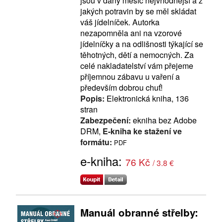
jsou v daný měsíc nejvhodnější a z
jakých potravin by se měl skládat
váš jídelníček. Autorka
nezapomněla ani na vzorové
jídelníčky a na odlišnosti týkající se
těhotných, dětí a nemocných. Za
celé nakladatelství vám přejeme
příjemnou zábavu u vaření a
především dobrou chuť!
Popis:
Elektronická kniha, 136
stran
Zabezpečení:
ekniha bez Adobe
DRM,
E-kniha ke stažení ve
formátu:
PDF
e-kniha:
76 Kč
/ 3.8 €
Manuál obranné střelby: