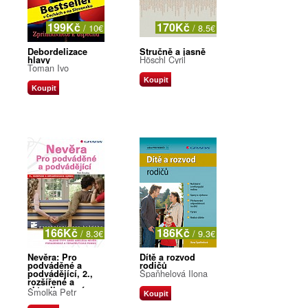
199Kč
170Kč
/ 10€
/ 8.5€
Debordelizace
Stručně a jasně
Höschl Cyril
hlavy
Toman Ivo
Koupit
Koupit
166Kč
186Kč
/ 8.3€
/ 9.3€
Nevěra: Pro
Dítě a rozvod
podváděné a
rodičů
Špaňhelová Ilona
podvádějící, 2.,
rozšířené a
aktualizované
Šmolka Petr
Koupit
vydání