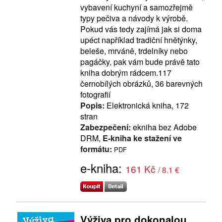
vybavení kuchyní a samozřejmě
typy pečiva a návody k výrobě.
Pokud vás tedy zajímá jak si doma
upéct například tradiční hnětýnky,
beleše, mrváně, trdelníky nebo
pagáčky, pak vám bude právě tato
kniha dobrým rádcem.117
černobílých obrázků, 36 barevných
fotografií
Popis:
Elektronická kniha, 172
stran
Zabezpečení:
ekniha bez Adobe
DRM,
E-kniha ke stažení ve
formátu:
PDF
e-kniha:
161 Kč
/ 8.1 €
Výživa pro dokonalou