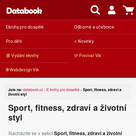
Eknihy pro dospělé
Odborné a učebnice
Pro děti
⭐ Novinky
📗 Vydání eknihy
🍺 Pivovar Vik
🌐 Webdesign Vik
Jste na:
databook.cz
E-knihy pro dospělé
Sport, fitness, zdraví a
»
»
životní styl
Sport, fitness, zdraví a životní
styl
Nacházíte se v sekci
Sport, fitness, zdraví a životní