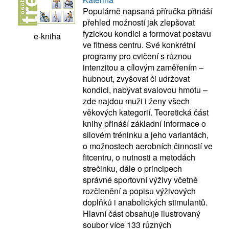
Populárně napsaná příručka přináší
přehled možností jak zlepšovat
fyzickou kondici a formovat postavu
e-kniha
ve fitness centru. Své konkrétní
programy pro cvičení s různou
intenzitou a cílovým zaměřením –
hubnout, zvyšovat či udržovat
kondici, nabývat svalovou hmotu –
zde najdou muži i ženy všech
věkových kategorií. Teoretická část
knihy přináší základní informace o
silovém tréninku a jeho variantách,
o možnostech aerobních činností ve
fitcentru, o nutnosti a metodách
strečinku, dále o principech
správné sportovní výživy včetně
rozčlenění a popisu výživových
doplňků i anabolických stimulantů.
Hlavní část obsahuje ilustrovaný
soubor více 133 různých