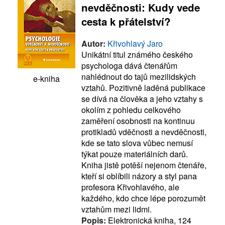
nevděčnosti: Kudy vede
cesta k přátelství?
Autor:
Křivohlavý Jaro
Unikátní titul známého českého
psychologa dává čtenářům
nahlédnout do tajů mezilidských
e-kniha
vztahů. Pozitivně laděná publikace
se dívá na člověka a jeho vztahy s
okolím z pohledu celkového
zaměření osobnosti na kontinuu
protikladů vděčnosti a nevděčnosti,
kde se tato slova vůbec nemusí
týkat pouze materiálních darů.
Kniha jistě potěší nejenom čtenáře,
kteří si oblíbili názory a styl pana
profesora Křivohlavého, ale
každého, kdo chce lépe porozumět
vztahům mezi lidmi.
Popis:
Elektronická kniha, 124