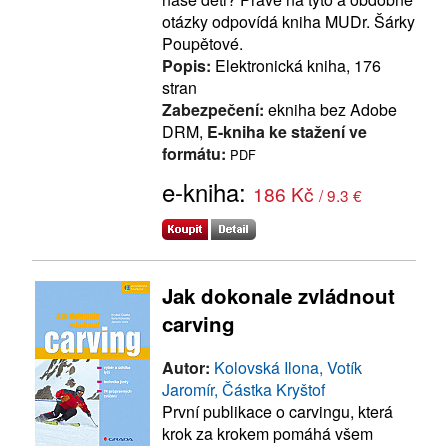
otázky odpovídá kniha MUDr. Šárky
Poupětové.
Popis:
Elektronická kniha, 176
stran
Zabezpečení:
ekniha bez Adobe
DRM,
E-kniha ke stažení ve
formátu:
PDF
e-kniha:
186 Kč
/ 9.3 €
Jak dokonale zvládnout
carving
Autor:
Kolovská Ilona, Votík
Jaromír, Částka Kryštof
První publikace o carvingu, která
krok za krokem pomáhá všem