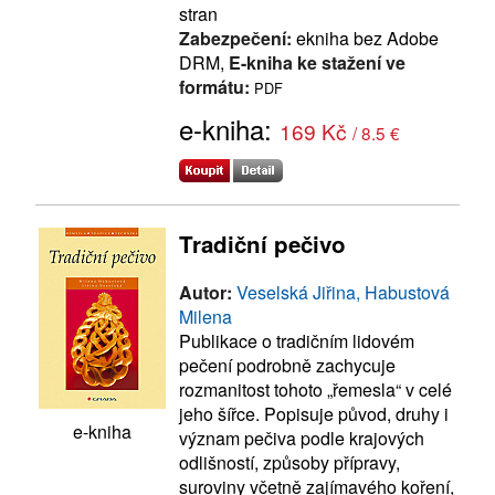
stran
Zabezpečení:
ekniha bez Adobe
DRM,
E-kniha ke stažení ve
formátu:
PDF
e-kniha:
169 Kč
/ 8.5 €
Tradiční pečivo
Autor:
Veselská Jiřina, Habustová
Milena
Publikace o tradičním lidovém
pečení podrobně zachycuje
rozmanitost tohoto „řemesla“ v celé
jeho šířce. Popisuje původ, druhy i
e-kniha
význam pečiva podle krajových
odlišností, způsoby přípravy,
suroviny včetně zajímavého koření,