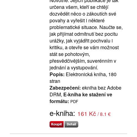
Novotné. Jejich publikace je tak
určena všem, kteří se chtějí
dozvědět něco o zákoutích své
povahy a vyřešit i některé
problematické situace. Naučte se,
jak přijímat odmítnutí bez pocitu
urážky, jak vyjádřit pochvalu i
kritiku, a otevře se vám možnost
stát se pohotovým,
přesvědčivějším, suverénním v
jednání a vystupování.
Popis:
Elektronická kniha, 180
stran
Zabezpečení:
ekniha bez Adobe
DRM,
E-kniha ke stažení ve
formátu:
PDF
e-kniha:
161 Kč
/ 8.1 €