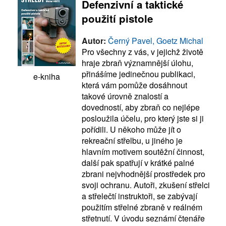
Defenzivní a taktické
použití pistole
Autor:
Černý Pavel, Goetz Michal
Pro všechny z vás, v jejichž životě
hraje zbraň významnější úlohu,
přinášíme jedinečnou publikaci,
e-kniha
která vám pomůže dosáhnout
takové úrovně znalostí a
dovedností, aby zbraň co nejlépe
posloužila účelu, pro který jste si ji
pořídili. U někoho může jít o
rekreační střelbu, u jiného je
hlavním motivem soutěžní činnost,
další pak spatřují v krátké palné
zbrani nejvhodnější prostředek pro
svoji ochranu. Autoři, zkušení střelci
a střelečtí instruktoři, se zabývají
použitím střelné zbraně v reálném
střetnutí. V úvodu seznámí čtenáře