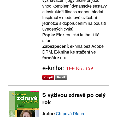
vyznavačům jógy určitě přijdou
vhod kompletní dynamické sestavy
a instruktoři fitness mohou hledat
inspiraci v modelové cvičební
jednotce s doporučením na použití
uvedených cviků.
Popis:
Elektronická kniha, 168
stran
Zabezpečení:
ekniha bez Adobe
DRM,
E-kniha ke stažení ve
formátu:
PDF
e-kniha:
199 Kč
/ 10 €
S výživou zdravě po celý
rok
Autor:
Chrpová Diana