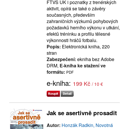
FTVS UK i poznatky z trenérských
aktivit, opírá se také o závěry
současných, především
zahraničních výzkumů pohybových
požadavků herního výkonu v utkání,
efektů tréninku a profilu tělesné
výkonnosti hráčů fotbalu.
Popis:
Elektronická kniha, 220
stran
Zabezpečení:
ekniha bez Adobe
DRM,
E-kniha ke stažení ve
formátu:
PDF
e-kniha:
199 Kč
/ 10 €
Jak se asertivně prosadit
Autor:
Honzák Radkin, Novotná