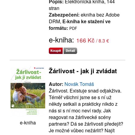
Popis:
Elektronická kniha, 144
stran
Zabezpečení:
ekniha bez Adobe
DRM,
E-kniha ke stažení ve
formátu:
PDF
e-kniha:
166 Kč
/ 8.3 €
Žárlivost - jak ji zvládat
Autor:
Novák Tomáš
Žárlivost. Existuje snad odjakživa.
Téměř všichni jsme se s ní už
někdy setkali a prakticky nikdo z
nás si s ní moc neví rady. Jak
reagovat na žárlivecké scény
e-kniha
partnera? Dá se žárlivosti předejít?
Je možné vůbec nežárlit? Najít