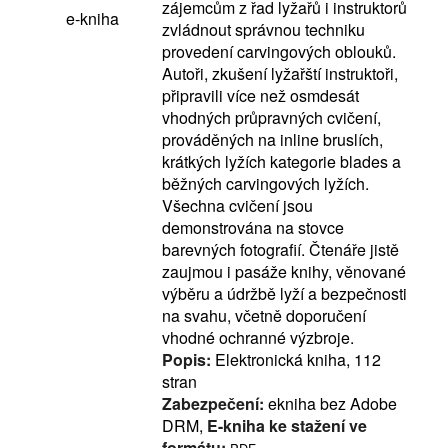
zájemcům z řad lyžařů i instruktorů
e-kniha
zvládnout správnou techniku
provedení carvingových oblouků.
Autoři, zkušení lyžařští instruktoři,
připravili více než osmdesát
vhodných průpravných cvičení,
prováděných na inline bruslích,
krátkých lyžích kategorie blades a
běžných carvingových lyžích.
Všechna cvičení jsou
demonstrována na stovce
barevných fotografií. Čtenáře jistě
zaujmou i pasáže knihy, věnované
výběru a údržbě lyží a bezpečnosti
na svahu, včetně doporučení
vhodné ochranné výzbroje.
Popis:
Elektronická kniha, 112
stran
Zabezpečení:
ekniha bez Adobe
DRM,
E-kniha ke stažení ve
formátu: