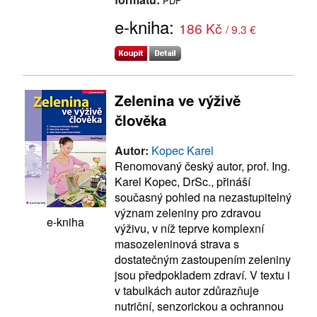
PDF
e-kniha:
186 Kč
/ 9.3 €
Zelenina ve výživě
člověka
Autor:
Kopec Karel
Renomovaný český autor, prof. Ing.
Karel Kopec, DrSc., přináší
současný pohled na nezastupitelný
význam zeleniny pro zdravou
e-kniha
výživu, v níž teprve komplexní
masozeleninová strava s
dostatečným zastoupením zeleniny
jsou předpokladem zdraví. V textu i
v tabulkách autor zdůrazňuje
nutriční, senzorickou a ochrannou