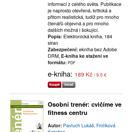
informací z celého světa. Publikace
je naprosto otevřená, kritická a
přitom realistická, tudíž pro mnoho
čtenářů objevná a pro mnoho
dalších možná i šokující.
Popis:
Elektronická kniha, 184
stran
Zabezpečení:
ekniha bez Adobe
DRM,
E-kniha ke stažení ve
formátu:
PDF
e-kniha:
189 Kč
/ 9.5 €
Osobní trenér: cvičíme ve
fitness centru
Autor:
Pavluch Lukáš, Frolíková
Kateřina