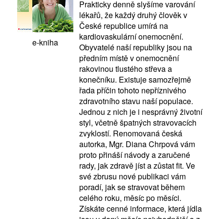
Prakticky denně slyšíme varování
lékařů, že každý druhý člověk v
České republice umírá na
kardiovaskulární onemocnění.
e-kniha
Obyvatelé naší republiky jsou na
předním místě v onemocnění
rakovinou tlustého střeva a
konečníku. Existuje samozřejmě
řada příčin tohoto nepříznivého
zdravotního stavu naší populace.
Jednou z nich je i nesprávný životní
styl, včetně špatných stravovacích
zvyklostí. Renomovaná česká
autorka, Mgr. Diana Chrpová vám
proto přináší návody a zaručené
rady, jak zdravě jíst a zůstat fit. Ve
své zbrusu nové publikaci vám
poradí, jak se stravovat během
celého roku, měsíc po měsíci.
Získáte cenné informace, která jídla