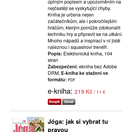
úplným popisem a upozorněním na
nejčastěji se vyskytující chyby.
Kniha je určena nejen
začátečníkům, ale i pokročilejším
hráčům, kterým pomůže zdokonalit
techniku hry a připravit se na utkání.
Mnoho nápadů a inspirací v ní jistě
naleznou i squashoví trenéři.
Popis:
Elektronická kniha, 104
stran
Zabezpečení:
ekniha bez Adobe
DRM,
E-kniha ke stažení ve
formátu:
PDF
e-kniha:
219 Kč
/ 11 €
Jóga: jak si vybrat tu
pravou