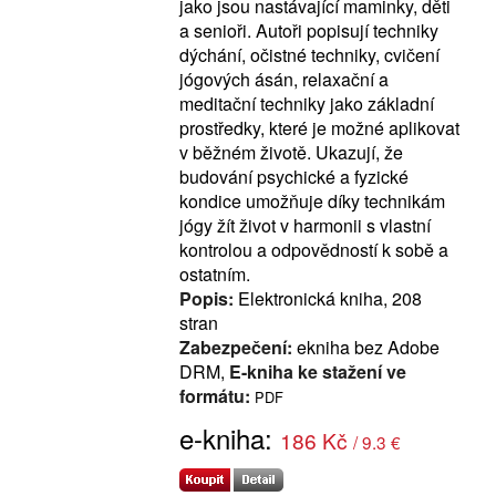
jako jsou nastávající maminky, děti
a senioři. Autoři popisují techniky
dýchání, očistné techniky, cvičení
jógových ásán, relaxační a
meditační techniky jako základní
prostředky, které je možné aplikovat
v běžném životě. Ukazují, že
budování psychické a fyzické
kondice umožňuje díky technikám
jógy žít život v harmonii s vlastní
kontrolou a odpovědností k sobě a
ostatním.
Popis:
Elektronická kniha, 208
stran
Zabezpečení:
ekniha bez Adobe
DRM,
E-kniha ke stažení ve
formátu:
PDF
e-kniha:
186 Kč
/ 9.3 €