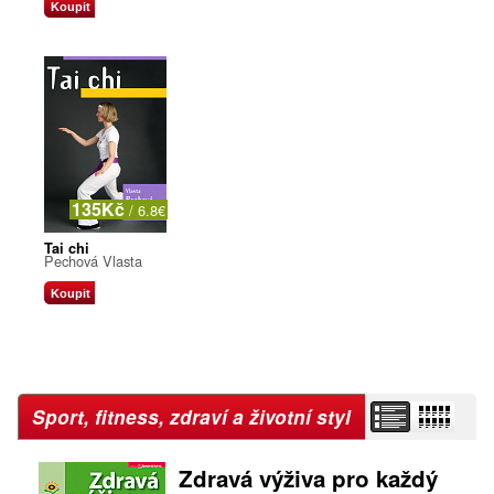
Koupit
135Kč
/ 6.8€
Tai chi
Pechová Vlasta
Koupit
Sport, fitness, zdraví a životní styl
Zdravá výživa pro každý