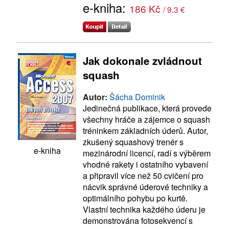
e-kniha:
186 Kč
/ 9.3 €
Jak dokonale zvládnout
squash
Autor:
Šácha Dominik
Jedinečná publikace, která provede
všechny hráče a zájemce o squash
tréninkem základních úderů. Autor,
zkušený squashový trenér s
e-kniha
mezinárodní licencí, radí s výběrem
vhodné rakety i ostatního vybavení
a připravil více než 50 cvičení pro
nácvik správné úderové techniky a
optimálního pohybu po kurtě.
Vlastní technika každého úderu je
demonstrována fotosekvencí s