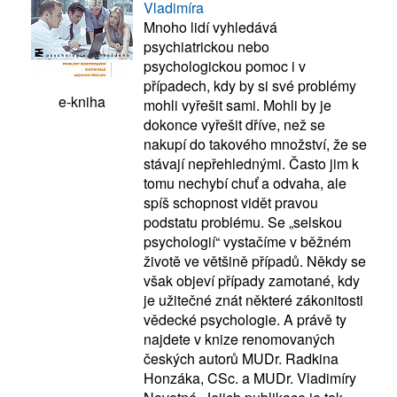
Vladimíra
Mnoho lidí vyhledává
psychiatrickou nebo
psychologickou pomoc i v
případech, kdy by si své problémy
e-kniha
mohli vyřešit sami. Mohli by je
dokonce vyřešit dříve, než se
nakupí do takového množství, že se
stávají nepřehlednými. Často jim k
tomu nechybí chuť a odvaha, ale
spíš schopnost vidět pravou
podstatu problému. Se „selskou
psychologií“ vystačíme v běžném
životě ve většině případů. Někdy se
však objeví případy zamotané, kdy
je užitečné znát některé zákonitosti
vědecké psychologie. A právě ty
najdete v knize renomovaných
českých autorů MUDr. Radkina
Honzáka, CSc. a MUDr. Vladimíry