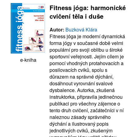
Fitness jóga: harmonické
cvičení těla i duše
Autor:
Buzková Klára
Fitness jóga je moderní dynamická
forma jógy v současné době velmi
populární pro svoji oblibu u široké
sportovní veřejnosti. Jejím cílem je
e-kniha
pomocí vhodných protahovacích a
posilovacích cviků, spolu s
důrazem na správné dýchání,
dosáhnout vyrovnání svalové
dysbalence. Autorka, zkušená
instruktorka, připravila jedinečnou
publikaci pro všechny zájemce o
tento druh cvičení, začátečníci v ní
naleznou zásady správného
dýchání a ilustrovaný popis
jednotlivých cviků, zkušeným