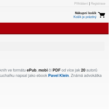
Přihlášení
|
Registrace
Nákupní košík
Košík je prázdný
knih ve formátu
ePub
,
mobi
či
PDF
od více jak
20
autorů
 kuchařku napsal jako ebook
Pavel Klein
. Známá advokátka