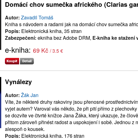
Domácí chov sumečka afrického (Clarias ga
Autor:
Zavadil Tomáš
Kniha s návodem a radami jak na domácí chov sumečka afri
Popis:
Elektronická kniha, 35 stran
Zabezpečení:
ekniha bez Adobe DRM,
E-kniha ke stažení 
e-kniha:
69 Kč
/ 3.5 €
Vynálezy
Autor:
Žák Jan
Víte, že některé druhy rakoviny jsou přenosné prostřednict
vyjet autem? Varoval vás někdo, že při pití přímo z plechovk
se dozvíte ve čtvrté knížce Jana Žáka, který ukazuje, že člově
přitom zároveň přinést radost a uspokojení i sobě. Jednou z 
alespoň o kousek.
Popis:
Elektronická kniha, 176 stran