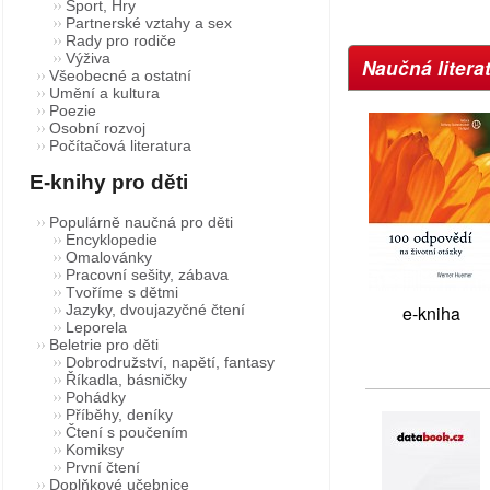
Sport, Hry
Partnerské vztahy a sex
Rady pro rodiče
Výživa
Naučná litera
Všeobecné a ostatní
Umění a kultura
Poezie
Osobní rozvoj
Počítačová literatura
E-knihy pro děti
Populárně naučná pro děti
Encyklopedie
Omalovánky
Pracovní sešity, zábava
Tvoříme s dětmi
e-kniha
Jazyky, dvoujazyčné čtení
Leporela
Beletrie pro děti
Dobrodružství, napětí, fantasy
Říkadla, básničky
Pohádky
Příběhy, deníky
Čtení s poučením
Komiksy
První čtení
Doplňkové učebnice