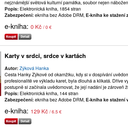
nejznámější světová kulturní památka, soubor nejen nábožens
Popis:
Elektronická kniha, 1854 stran
Zabezpečení:
ekniha bez Adobe DRM,
E-kniha ke stažení
e-kniha:
0 Kč
/ 0 €
Karty v srdci, srdce v kartách
Autor:
Zýková Hanka
Cesta Hanky Zýkové od okamžiku, kdy si v dospívání uvědomil
profesionalitě ve výkladu karet, byla dlouhá a klikatá. Dříve
postupně si začínala uvědomovat, že její nadání je zároveň 
Popis:
Elektronická kniha, 144 stran
Zabezpečení:
ekniha bez Adobe DRM,
E-kniha ke stažení 
e-kniha:
129 Kč
/ 6.5 €