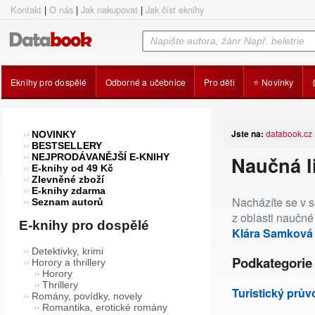
Kontakt
|
O nás
|
Jak nakupovat
|
Jak číst eknihy
Eknihy pro dospělé
Odborné a učebnice
Pro děti
⭐ Novinky
Jste na:
databook.cz
NOVINKY
BESTSELLERY
NEJPRODÁVANĚJŠÍ E-KNIHY
Naučná l
E-knihy od 49 Kč
Zlevněné zboží
E-knihy zdarma
Nacházíte se v s
Seznam autorů
z oblasti naučné
E-knihy pro dospělé
Klára Samková
Detektivky, krimi
Podkategorie 
Horory a thrillery
Horory
Thrillery
Turistický prů
Romány, povídky, novely
Romantika, erotické romány