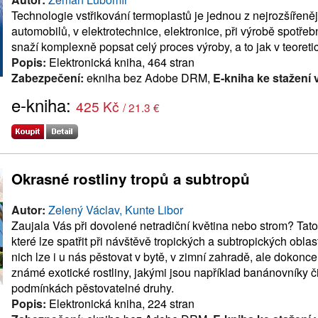
Technologie vstřikování termoplastů je jednou z nejrozšířeněj
automobilů, v elektrotechnice, elektronice, při výrobě spotře
snaží komplexně popsat celý proces výroby, a to jak v teoreti
Popis:
Elektronická kniha, 464 stran
Zabezpečení:
ekniha bez Adobe DRM,
E-kniha ke stažení 
e-kniha:
425 Kč
/ 21.3 €
Okrasné rostliny tropů a subtropů
Autor:
Zelený Václav, Kunte Libor
Zaujala Vás při dovolené netradiční květina nebo strom? Tato
které lze spatřit při návštěvě tropických a subtropických obla
nich lze i u nás pěstovat v bytě, v zimní zahradě, ale dokon
známé exotické rostliny, jakými jsou například banánovníky č
podmínkách pěstovatelné druhy.
Popis:
Elektronická kniha, 224 stran