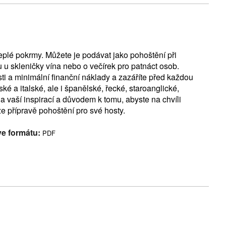
eplé pokrmy. Můžete je podávat jako pohoštění při
u u skleničky vína nebo o večírek pro patnáct osob.
i a minimální finanční náklady a zazáříte před každou
 a italské, ale i španělské, řecké, staroanglické,
a vaší inspirací a důvodem k tomu, abyste na chvíli
e přípravě pohoštění pro své hosty.
ve formátu:
PDF