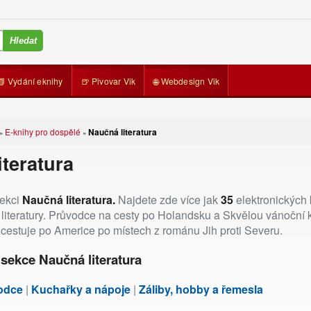
📗 Vydání eknihy
🍺 Pivovar Vik
🌐 Webdesign Vik
E-knihy pro dospělé
Naučná literatura
»
»
iteratura
ekci
Naučná literatura.
Najdete zde více jak
35
elektronických 
 literatury. Průvodce na cesty po Holandsku a Skvělou vánoční
cestuje po Americe po místech z románu Jih proti Severu.
sekce Naučná literatura
vodce
|
Kuchařky a nápoje
|
Záliby, hobby a řemesla