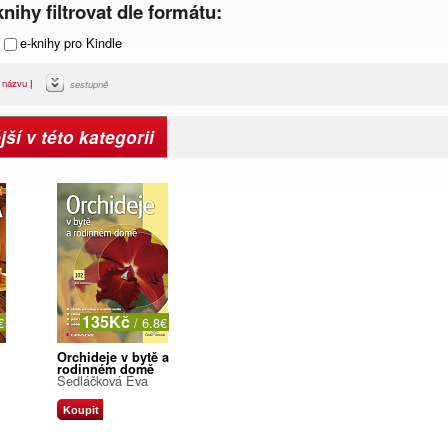
nihy filtrovat dle formátu:
e-knihy pro Kindle
|
názvu
|
sestupně
ší v této kategorii
135Kč
€
/ 6.8€
Orchideje v bytě a
rodinném domě
Sedláčková Eva
Koupit