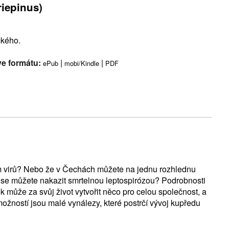
riepinus)
ckého.
ve formátu:
|
|
ePub
mobi/Kindle
PDF
vím virů? Nebo že v Čechách můžete na jednu rozhlednu
y se můžete nakazit smrtelnou leptospirózou? Podrobnosti
k může za svůj život vytvořit něco pro celou společnost, a
možností jsou malé vynálezy, které postrčí vývoj kupředu