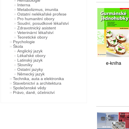
Hematologie
Interna
Metabolizmus, imunita
Ostatní nelékařské profese
Pro humanitní obory
Soudní, posudkové lékařství
Zdravotnický asistent
Veterinární lékařství
Teoretické obory
Psychologie
Škola
Anglický jazyk
Lékařské obory
Latinský jazyk
e-kniha
Slovníky
Ostatní jazyky
Německý jazyk
Technika, auta a elektronika
Stavebnictví a architektura
Společenské vědy
Právo, daně, účetnictví