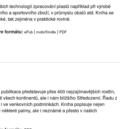
ších technologií zpracování plastů například při výrobě
bního a sportovního zboží, v průmyslu obalů atd. Kniha se
cké, tak zejména v praktické rovině.
ve formátu:
|
|
ePub
mobi/Kindle
PDF
 publikace představuje přes 400 nejzajímavějších rostlin,
stí všech kontinentů, ale i nám bližšího Středozemí. Řadu z
ce i ve venkovních podmínkách. Kniha popisuje nejen
i některé palmy, ale i neznámé a přesto v našich