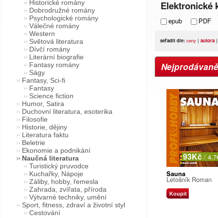
Historické romány
Elektronické k
Dobrodružné romány
Psychologické romány
epub
PDF
Válečné romány
Western
seřadit dle:
ceny
|
autora
Světová literatura
Dívčí romány
Literární biografie
Nejprodávaněj
Fantasy romány
Ságy
Fantasy, Sci-fi
Fantasy
Science fiction
Humor, Satira
Duchovní literatura, esoterika
Filosofie
Historie, dějiny
Literatura faktu
Beletrie
Ekonomie a podnikání
93Kč
/ 4.7
Naučná literatura
Turistický pruvodce
Sauna
Kuchařky, Nápoje
Letošník Roman
Záliby, hobby, řemesla
Zahrada, zvířata, příroda
Koupit
Výtvarné techniky, umění
Sport, fitness, zdraví a životní styl
Cestování