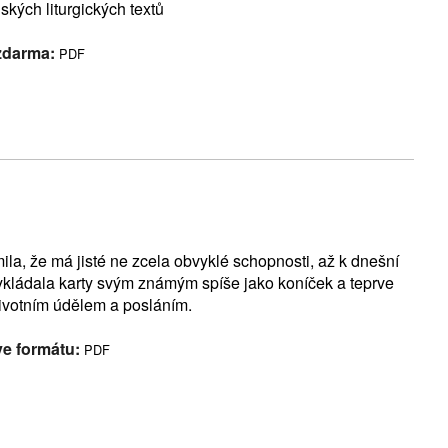
kých liturgických textů
 zdarma:
PDF
a, že má jisté ne zcela obvyklé schopnosti, až k dnešní
 vykládala karty svým známým spíše jako koníček a teprve
životním údělem a posláním.
ve formátu:
PDF