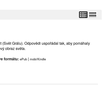
t (Svět Grálu). Odpovědi uspořádal tak, aby pomáhaly
ový obraz světa.
ve formátu:
|
ePub
mobi/Kindle