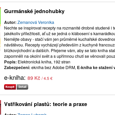
Gurmánské jednohubky
Autor:
Zemanová Veronika
Nechte se inspirovat recepty na rozmanité drobné studené i t
jakékoliv příležitosti, ať už se jedná o klábosení s kamarádko
Nemějte obavy - stačí vám jen průměrné kuchařské dovednost
návštěvou. Recepty vycházejí především z kuchyně francouzské
blízkovýchodní a dalších. Přejeme vám, aby se tato kniha stal
zapomněli na okolní svět a s upřímnou chutí se věnovali pouz
Popis:
Elektronická kniha, 192 stran
Zabezpečení:
ekniha bez Adobe DRM,
E-kniha ke stažení 
e-kniha:
89 Kč
/ 4.5 €
Vstřikování plastů: teorie a praxe
Autor:
Zeman Lubomír