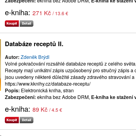
Zabezpečení:
ekniha bez Adobe DRM,
E-kniha ke stažení 
e-kniha:
271 Kč
/ 13.6 €
Databáze receptů II.
Autor:
Zdeněk Brýdl
Volné pokračování rozsáhlé databáze receptů z celého světa, 
Recepty mají unikátní zápis uzpůsobený pro stručný zápis a
jsou uvedeny některé důležité zásady zdravého stravování a 
https://www.kknihy.cz/databaze-receptu/
Popis:
Elektronická kniha, stran
Zabezpečení:
ekniha bez Adobe DRM,
E-kniha ke stažení 
e-kniha:
89 Kč
/ 4.5 €