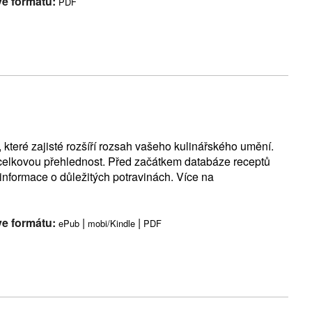
ve formátu:
PDF
které zajisté rozšíří rozsah vašeho kulinářského umění.
 celkovou přehlednost. Před začátkem databáze receptů
informace o důležitých potravinách. Více na
ve formátu:
|
|
ePub
mobi/Kindle
PDF