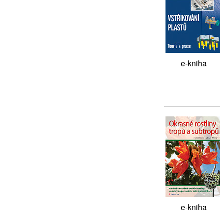
e-kniha
e-kniha