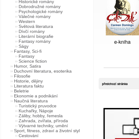
Historické romány
Dobrodružné romány
Psychologické romány
Válečné romány
Western
Světová literatura
Dívčí romány
Literární biografie
e-kniha
Fantasy romány
Ságy
Fantasy, Sci-fi
Fantasy
Science fiction
Humor, Satira
Duchovní literatura, esoterika
Filosofie
Historie, dějiny
předchozí stránka
Literatura faktu
Beletrie
Ekonomie a podnikání
Naučná literatura
Turistický pruvodce
Kuchařky, Nápoje
Záliby, hobby, řemesla
Zahrada, zvířata, příroda
Výtvarné techniky, umění
Sport, fitness, zdraví a životní styl
Cestování