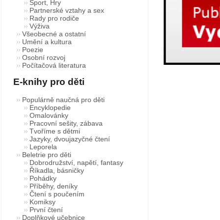
Sport, Hry
Partnerské vztahy a sex
Rady pro rodiče
Výživa
Všeobecné a ostatní
Umění a kultura
Poezie
Osobní rozvoj
Počítačová literatura
E-knihy pro děti
Populárně naučná pro děti
Encyklopedie
Omalovánky
Pracovní sešity, zábava
Tvoříme s dětmi
Jazyky, dvoujazyčné čtení
Leporela
Beletrie pro děti
Dobrodružství, napětí, fantasy
Říkadla, básničky
Pohádky
Příběhy, deníky
Čtení s poučením
Komiksy
První čtení
Doplňkové učebnice