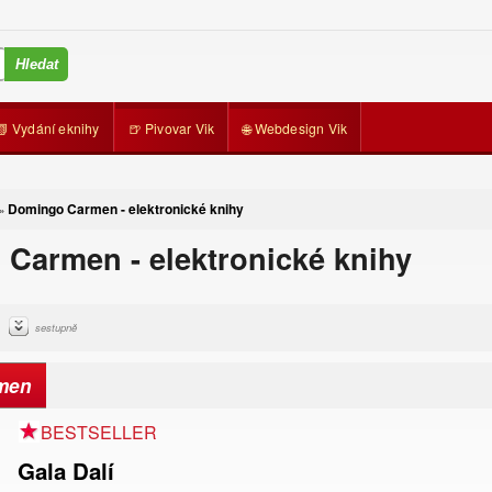
📗 Vydání eknihy
🍺 Pivovar Vik
🌐 Webdesign Vik
Domingo Carmen - elektronické knihy
»
Carmen - elektronické knihy
sestupně
men
BESTSELLER
Gala Dalí