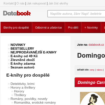
Kontakt
|
O nás
|
Jak nakupovat
|
Jak číst eknihy
Eknihy pro dospělé
Odborné a učebnice
Pro děti
⭐ Novinky
Jste na:
databook.cz
NOVINKY
BESTSELLERY
NEJPRODÁVANĚJŠÍ E-KNIHY
Domingo 
E-knihy od 49 Kč
Zlevněné zboží
E-knihy zdarma
Seznam autorů
seřadit dle:
ceny
|
názvu
|
E-knihy pro dospělé
Domingo Car
Detektivky, krimi
Horory a thrillery
Horory
Thrillery
Romány, povídky, novely
Romantika, erotické romány