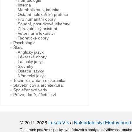
Hematologie
Interna
Metabolizmus, imunita
Ostatní nelékařské profese
Pro humanitní obory
Soudní, posudkové lékařství
Zdravotnický asistent
Veterinární lékařství
Teoretické obory
Psychologie
Škola
Anglický jazyk
Lékařské obory
Latinský jazyk
Slovníky
Ostatní jazyky
Německý jazyk
Technika, auta a elektronika
Stavebnictví a architektura
Společenské vědy
Právo, daně, účetnictví
© 2011-2026
Lukáš Vik
a
Nakladatelství Eknihy hned
Tento web používá k poskytování služeb a analýze návštěvnosti soubo