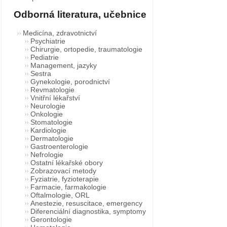
Odborná literatura, učebnice
Medicína, zdravotnictví
Psychiatrie
Chirurgie, ortopedie, traumatologie
Pediatrie
Management, jazyky
Sestra
Gynekologie, porodnictví
Revmatologie
Vnitřní lékařství
Neurologie
Onkologie
Stomatologie
Kardiologie
Dermatologie
Gastroenterologie
Nefrologie
Ostatní lékařské obory
Zobrazovací metody
Fyziatrie, fyzioterapie
Farmacie, farmakologie
Oftalmologie, ORL
Anestezie, resuscitace, emergency
Diferenciální diagnostika, symptomy
Gerontologie