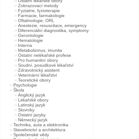
Ostatní lékařské obory
Zobrazovací metody
Fyziatrie, fyzioterapie
Farmacie, farmakologie
Oftalmologie, ORL
Anestezie, resuscitace, emergency
Diferenciální diagnostika, symptomy
Gerontologie
Hematologie
Interna
Metabolizmus, imunita
Ostatní nelékařské profese
Pro humanitní obory
Soudní, posudkové lékařství
Zdravotnický asistent
Veterinární lékařství
Teoretické obory
Psychologie
Škola
Anglický jazyk
Lékařské obory
Latinský jazyk
Slovníky
Ostatní jazyky
Německý jazyk
Technika, auta a elektronika
Stavebnictví a architektura
Společenské vědy