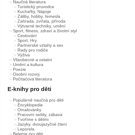
Naučná literatura
Turistický pruvodce
Kuchařky, Nápoje
Záliby, hobby, řemesla
Zahrada, zvířata, příroda
Výtvarné techniky, umění
Sport, fitness, zdraví a životní styl
Cestování
Sport, Hry
Partnerské vztahy a sex
Rady pro rodiče
Výživa
Všeobecné a ostatní
Umění a kultura
Poezie
Osobní rozvoj
Počítačová literatura
E-knihy pro děti
Populárně naučná pro děti
Encyklopedie
Omalovánky
Pracovní sešity, zábava
Tvoříme s dětmi
Jazyky, dvoujazyčné čtení
Leporela
Beletrie pro děti