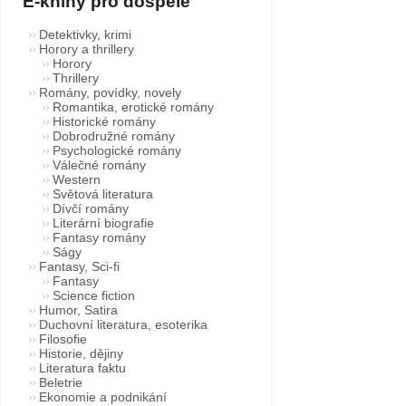
E-knihy pro dospělé
Detektivky, krimi
Horory a thrillery
Horory
Thrillery
Romány, povídky, novely
Romantika, erotické romány
Historické romány
Dobrodružné romány
Psychologické romány
Válečné romány
Western
Světová literatura
Dívčí romány
Literární biografie
Fantasy romány
Ságy
Fantasy, Sci-fi
Fantasy
Science fiction
Humor, Satira
Duchovní literatura, esoterika
Filosofie
Historie, dějiny
Literatura faktu
Beletrie
Ekonomie a podnikání