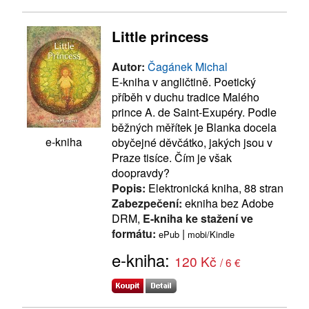
Little princess
Autor:
Čagánek Michal
E-kniha v angličtině. Poetický
příběh v duchu tradice Malého
prince A. de Saint-Exupéry. Podle
běžných měřítek je Blanka docela
e-kniha
obyčejné děvčátko, jakých jsou v
Praze tisíce. Čím je však
doopravdy?
Popis:
Elektronická kniha, 88 stran
Zabezpečení:
ekniha bez Adobe
DRM,
E-kniha ke stažení ve
formátu:
|
ePub
mobi/Kindle
e-kniha:
120 Kč
/ 6 €