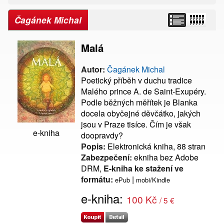
Čagánek Michal
Malá
Autor:
Čagánek Michal
Poetický příběh v duchu tradice
Malého prince A. de Saint-Exupéry.
Podle běžných měřítek je Blanka
docela obyčejné děvčátko, jakých
jsou v Praze tisíce. Čím je však
e-kniha
doopravdy?
Popis:
Elektronická kniha, 88 stran
Zabezpečení:
ekniha bez Adobe
DRM,
E-kniha ke stažení ve
formátu:
|
ePub
mobi/Kindle
e-kniha:
100 Kč
/ 5 €