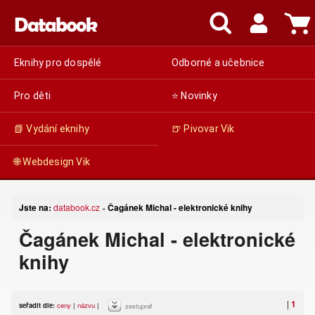
Eknihy pro dospělé
Odborné a učebnice
Pro děti
⭐ Novinky
📗 Vydání eknihy
🍺 Pivovar Vik
🌐 Webdesign Vik
Jste na:
databook.cz
Čagánek Michal - elektronické knihy
»
Čagánek Michal - elektronické
knihy
|
1
seřadit dle:
ceny
|
názvu
|
sestupně