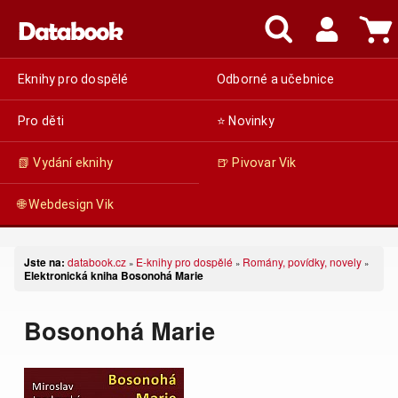
Eknihy pro dospělé
Odborné a učebnice
Pro děti
⭐ Novinky
📗 Vydání eknihy
🍺 Pivovar Vik
🌐 Webdesign Vik
Jste na:
databook.cz
E-knihy pro dospělé
Romány, povídky, novely
»
»
»
Elektronická kniha Bosonohá Marie
Bosonohá Marie