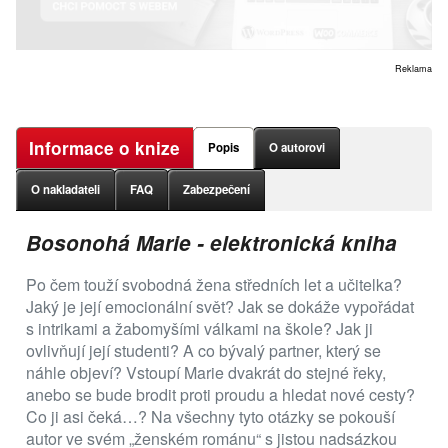
Reklama
Informace o knize
Popis
O autorovi
O nakladateli
FAQ
Zabezpečení
Bosonohá Marie - elektronická kniha
Po čem touží svobodná žena středních let a učitelka?
Jaký je její emocionální svět? Jak se dokáže vypořádat
s intrikami a žabomyšími válkami na škole? Jak ji
ovlivňují její studenti? A co bývalý partner, který se
náhle objeví? Vstoupí Marie dvakrát do stejné řeky,
anebo se bude brodit proti proudu a hledat nové cesty?
Co ji asi čeká…? Na všechny tyto otázky se pokouší
autor ve svém „ženském románu“ s jistou nadsázkou