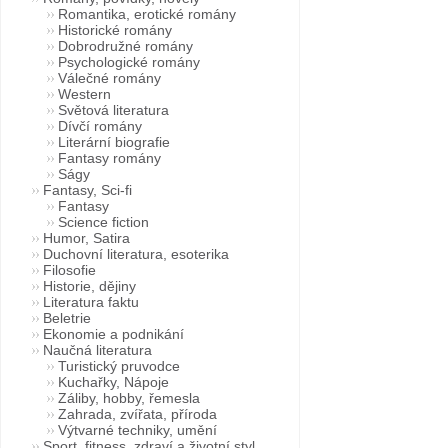
Romantika, erotické romány
Historické romány
Dobrodružné romány
Psychologické romány
Válečné romány
Western
Světová literatura
Dívčí romány
Literární biografie
Fantasy romány
Ságy
Fantasy, Sci-fi
Fantasy
Science fiction
Humor, Satira
Duchovní literatura, esoterika
Filosofie
Historie, dějiny
Literatura faktu
Beletrie
Ekonomie a podnikání
Naučná literatura
Turistický pruvodce
Kuchařky, Nápoje
Záliby, hobby, řemesla
Zahrada, zvířata, příroda
Výtvarné techniky, umění
Sport, fitness, zdraví a životní styl