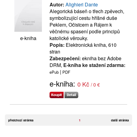
Autor:
Alighieri Dante
Alegorická báseň o třech zpěvech,
symbolizující cestu hříšné duše
Peklem, Očistcem a Rájem k
věčnému spasení podle principů
e-kniha
katolické věrouky.
Popis:
Elektronická kniha, 610
stran
Zabezpečení:
ekniha bez Adobe
DRM,
E-kniha ke stažení zdarma:
|
ePub
PDF
e-kniha:
0 Kč
/ 0 €
předchozí stránka
1
další stránka