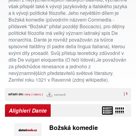
však přispěl také k vývoji jazykovědy a italského jazyka
a k vývoji politické filozofie. Jeho největším dílem je
Božská komedie (původním názvem Commedia -
přídavek "Božská" přidal později Boccacio), pro dějiny
politické filozofie má velký význam latinský spis De
monarchia. Dante je rovněž považován za tvůrce
spisovné italštiny (il padre della lingua italiana), kterou
svými díly prosadil. Svůj přístup teoreticky zdůvodnil v
díle De vulgari eloquentia (O řeči lidové).Je považován
za předchůdce renesance a jednoho z
nevýznamnějších představitelů světové literatury.
Zemřel roku 1321 v Ravenně (zdroj wikipedie).
|
1
seřadit dle:
ceny
|
názvu
|
sestupně
Alighieri Dante
Božská komedie