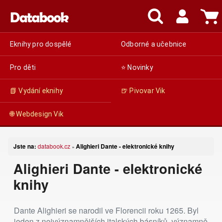
Eknihy pro dospělé
Odborné a učebnice
Pro děti
⭐ Novinky
📗 Vydání eknihy
🍺 Pivovar Vik
🌐 Webdesign Vik
Jste na:
databook.cz
Alighieri Dante - elektronické knihy
»
Alighieri Dante - elektronické
knihy
Dante Alighieri se narodil ve Florencii roku 1265. Byl
jeden z nejvýznamnějších italských básníků, významně