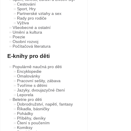
Cestování
Sport, Hry
Partnerské vztahy a sex
Rady pro rodiče
Výživa
Všeobecné a ostatní
Umění a kultura
Poezie
Osobní rozvoj
Počítačová literatura
E-knihy pro děti
Populárně naučná pro děti
Encyklopedie
Omalovánky
Pracovní sešity, zábava
Tvoříme s dětmi
Jazyky, dvoujazyčné čtení
Leporela
Beletrie pro děti
Dobrodružství, napětí, fantasy
Říkadla, básničky
Pohádky
Příběhy, deníky
Čtení s poučením
Komiksy