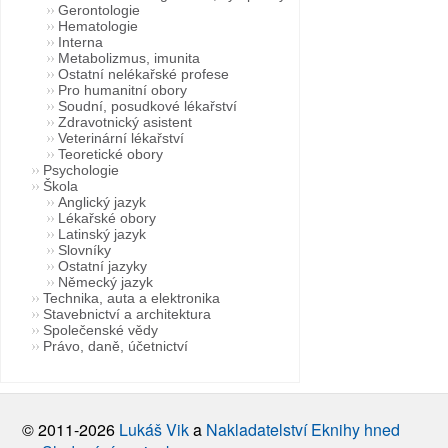
Gerontologie
Hematologie
Interna
Metabolizmus, imunita
Ostatní nelékařské profese
Pro humanitní obory
Soudní, posudkové lékařství
Zdravotnický asistent
Veterinární lékařství
Teoretické obory
Psychologie
Škola
Anglický jazyk
Lékařské obory
Latinský jazyk
Slovníky
Ostatní jazyky
Německý jazyk
Technika, auta a elektronika
Stavebnictví a architektura
Společenské vědy
Právo, daně, účetnictví
© 2011-2026
Lukáš Vik
a
Nakladatelství Eknihy hned