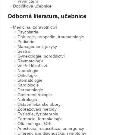
První čtení
Doplňkové učebnice
Odborná literatura, učebnice
Medicína, zdravotnictví
Psychiatrie
Chirurgie, ortopedie, traumatologie
Pediatrie
Management, jazyky
Sestra
Gynekologie, porodnictví
Revmatologie
Vnitřní lékařství
Neurologie
Onkologie
Stomatologie
Kardiologie
Dermatologie
Gastroenterologie
Nefrologie
Ostatní lékařské obory
Zobrazovací metody
Fyziatrie, fyzioterapie
Farmacie, farmakologie
Oftalmologie, ORL
Anestezie, resuscitace, emergency
Diferenciální diagnostika, symptomy