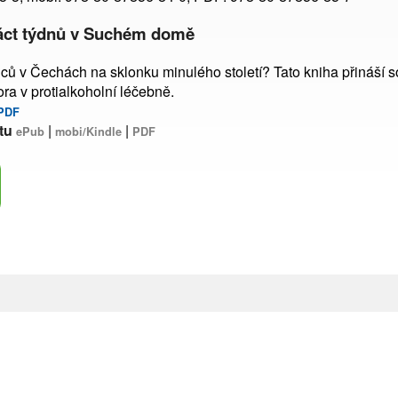
ináct týdnů v Suchém domě
ců v Čechách na sklonku minulého století? Tato kniha přináší 
ra v protialkoholní léčebně.
PDF
tu
|
|
ePub
mobi/Kindle
PDF