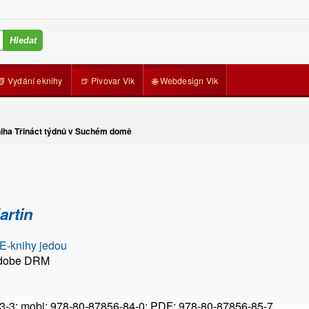
📗 Vydání eknihy
🍺 Pivovar Vik
🌐 Webdesign Vik
niha Třináct týdnů v Suchém domě
artin
 E-knihy jedou
Adobe DRM
3-3; mobi: 978-80-87856-84-0; PDF: 978-80-87856-85-7