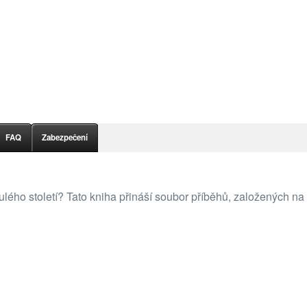
FAQ
Zabezpečení
ho století? Tato kniha přináší soubor příběhů, založených na o