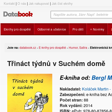
Kontakt
|
O nás
|
Jak nakupovat
|
Jak číst eknihy
Eknihy pro dospělé
Odborné a učebnice
Pro děti
⭐ Novinky
Jste na:
databook.cz
E-knihy pro dospělé
Humor, Satira
Elektronická k
»
»
»
Třináct týdnů v Suchém domě
E-kniha od:
Bergl M
Nakladatel:
Koláček Martin -
Zabezpečení:
e-kniha bez 
Počet stran:
88
Rok vydání:
2014
ISBN:
ePub: 978-80-87856-8