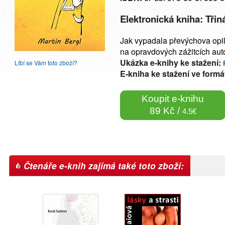
Elektronická kniha: Tř
Jak vypadala převýchova opil
na opravdových zážitcích auto
Ukázka e-knihy ke stažení:
Líbí se Vám toto zboží?
E-kniha ke stažení ve formá
Koupit e-knihu
89 Kč /
4.5€
Čtenáře e-knih zajímá také toto zboží: