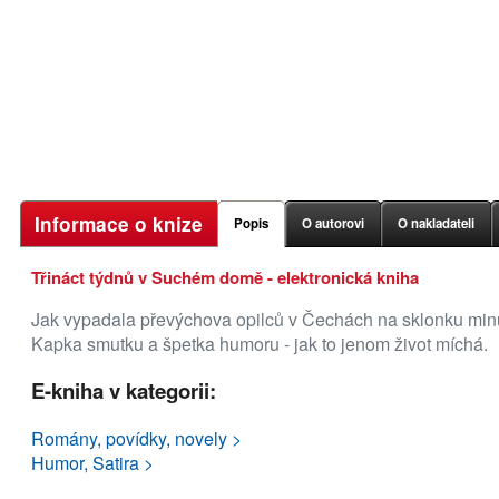
Informace o knize
Popis
O autorovi
O nakladateli
Třináct týdnů v Suchém domě - elektronická kniha
Jak vypadala převýchova opilců v Čechách na sklonku minulé
Kapka smutku a špetka humoru - jak to jenom život míchá.
E-kniha v kategorii:
Romány, povídky, novely >
Humor, Satira >