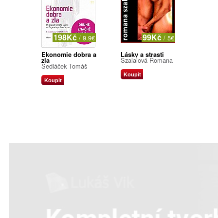
198Kč
99Kč
/ 9.9€
/ 5€
Ekonomie dobra a
Lásky a strasti
Szalaiová Romana
zla
Sedláček Tomáš
Koupit
Koupit