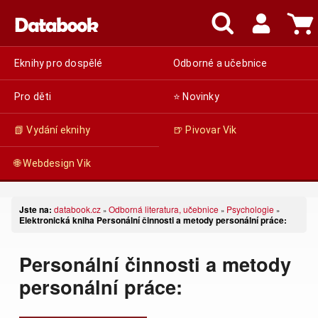
Eknihy pro dospělé
Odborné a učebnice
Pro děti
⭐ Novinky
📗 Vydání eknihy
🍺 Pivovar Vik
🌐 Webdesign Vik
Jste na:
databook.cz
Odborná literatura, učebnice
Psychologie
»
»
»
Elektronická kniha Personální činnosti a metody personální práce:
Personální činnosti a metody
personální práce: