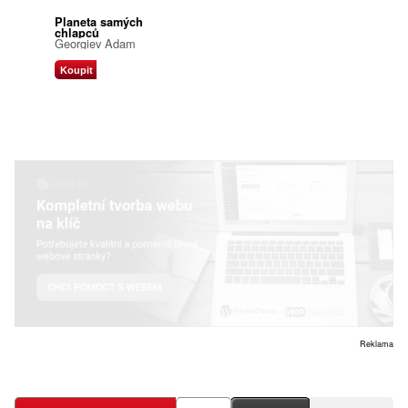
Planeta samých
chlapců
Georgiev Adam
Koupit
Reklama