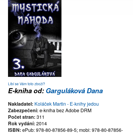
Líbí se Vám toto zboží?
E-kniha od:
Garguláková Dana
Nakladatel:
Koláček Martin - E-knihy jedou
Zabezpečení:
e-kniha bez Adobe DRM
Počet stran:
311
Rok vydání:
2014
ISBN:
ePub: 978-80-87856-89-5; mobi: 978-80-87856-