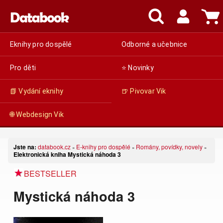
Eknihy pro dospělé
Odborné a učebnice
Pro děti
⭐ Novinky
📗 Vydání eknihy
🍺 Pivovar Vik
🌐 Webdesign Vik
Jste na:
databook.cz
E-knihy pro dospělé
Romány, povídky, novely
»
»
»
Elektronická kniha Mystická náhoda 3
BESTSELLER
Mystická náhoda 3