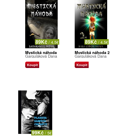
89Kč
89Kč
/ 4.5€
/ 4.5€
Mystická náhoda
Mystická náhoda 2
Garguláková Dana
Garguláková Dana
Koupit
Koupit
99Kč
/ 5€