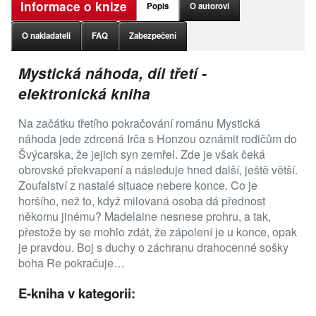
Informace o knize
Popis
O autorovi
O nakladateli
FAQ
Zabezpečení
Mystická náhoda, díl třetí -
elektronická kniha
Na začátku třetího pokračování románu Mystická
náhoda jede zdrcená Irča s Honzou oznámit rodičům do
Švýcarska, že jejich syn zemřel. Zde je však čeká
obrovské překvapení a následuje hned další, ještě větší.
Zoufalství z nastalé situace nebere konce. Co je
horšího, než to, když milovaná osoba dá přednost
někomu jinému? Madelaine nesnese prohru, a tak,
přestože by se mohlo zdát, že zápolení je u konce, opak
je pravdou. Boj s duchy o záchranu drahocenné sošky
boha Re pokračuje…
E-kniha v kategorii: