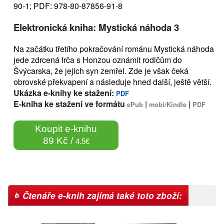
90-1; PDF: 978-80-87856-91-8
Elektronická kniha: Mystická náhoda 3
Na začátku třetího pokračování románu Mystická náhoda
jede zdrcená Irča s Honzou oznámit rodičům do
Švýcarska, že jejich syn zemřel. Zde je však čeká
obrovské překvapení a následuje hned další, ještě větší.
Ukázka e-knihy ke stažení:
PDF
E-kniha ke stažení ve formátu
|
|
ePub
mobi/Kindle
PDF
Koupit e-knihu
89 Kč /
4.5€
Čtenáře e-knih zajímá také toto zboží: