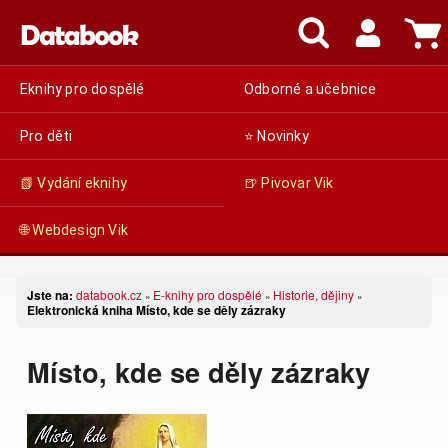
Eknihy pro dospělé
Odborné a učebnice
Pro děti
⭐ Novinky
📗 Vydání eknihy
🍺 Pivovar Vik
🌐 Webdesign Vik
Jste na:
databook.cz
E-knihy pro dospělé
Historie, dějiny
»
»
»
Elektronická kniha Místo, kde se děly zázraky
Místo, kde se děly zázraky