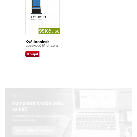
99Kč
/ 5€
Květinostesk
Losekoot Michaela
Koupit