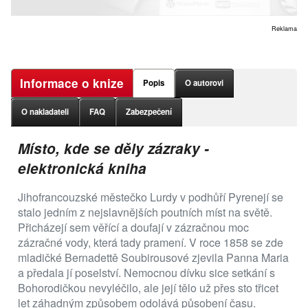
Reklama
Informace o knize
Popis
O autorovi
O nakladateli
FAQ
Zabezpečení
Místo, kde se děly zázraky -
elektronická kniha
Jihofrancouzské městečko Lurdy v podhůří Pyrenejí se
stalo jedním z nejslavnějších poutních míst na světě.
Přicházejí sem věřící a doufají v zázračnou moc
zázračné vody, která tady pramení. V roce 1858 se zde
mladičké Bernadettě Soubirousové zjevila Panna Maria
a předala jí poselství. Nemocnou dívku sice setkání s
Bohorodičkou nevyléčilo, ale její tělo už přes sto třicet
let záhadným způsobem odolává působení času.