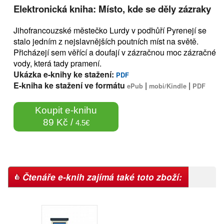
Elektronická kniha: Místo, kde se děly zázraky
Jihofrancouzské městečko Lurdy v podhůří Pyrenejí se
stalo jedním z nejslavnějších poutních míst na světě.
Přicházejí sem věřící a doufají v zázračnou moc zázračné
vody, která tady pramení.
Ukázka e-knihy ke stažení:
PDF
E-kniha ke stažení ve formátu
|
|
ePub
mobi/Kindle
PDF
Koupit e-knihu
89 Kč /
4.5€
Čtenáře e-knih zajímá také toto zboží: