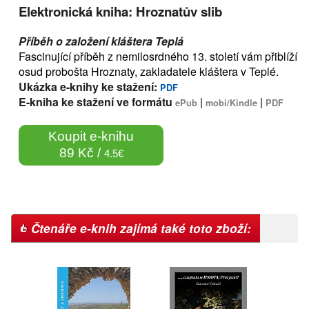
Elektronická kniha: Hroznatův slib
Příběh o založení kláštera Teplá
Fascinující příběh z nemilosrdného 13. století vám přiblíží
osud probošta Hroznaty, zakladatele kláštera v Teplé.
Ukázka e-knihy ke stažení:
PDF
E-kniha ke stažení ve formátu
|
|
ePub
mobi/Kindle
PDF
Koupit e-knihu
89 Kč /
4.5€
Čtenáře e-knih zajímá také toto zboží: