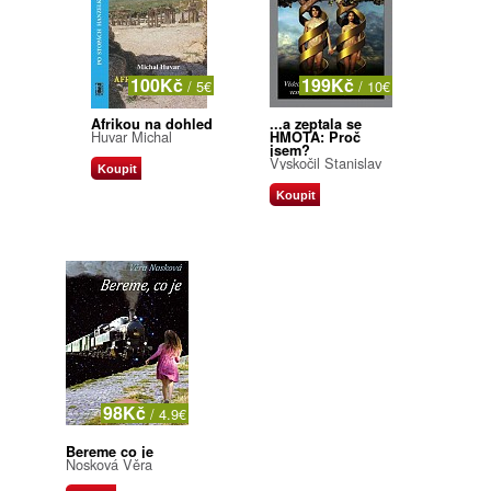
100Kč
199Kč
/ 5€
/ 10€
Afrikou na dohled
...a zeptala se
Huvar Michal
HMOTA: Proč
jsem?
Vyskočil Stanislav
Koupit
Koupit
98Kč
/ 4.9€
Bereme co je
Nosková Věra