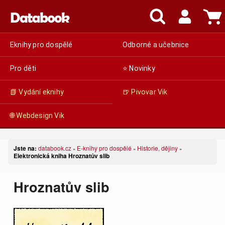
Eknihy pro dospělé
Odborné a učebnice
Pro děti
⭐ Novinky
📗 Vydání eknihy
🍺 Pivovar Vik
🌐 Webdesign Vik
Jste na:
databook.cz
E-knihy pro dospělé
Historie, dějiny
»
»
»
Elektronická kniha Hroznatův slib
Hroznatův slib