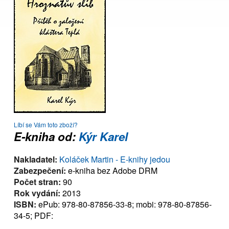
Líbí se Vám toto zboží?
E-kniha od:
Kýr Karel
Nakladatel:
Koláček Martin - E-knihy jedou
Zabezpečení:
e-kniha bez Adobe DRM
Počet stran:
90
Rok vydání:
2013
ISBN:
ePub: 978-80-87856-33-8; mobi: 978-80-87856-
34-5; PDF: