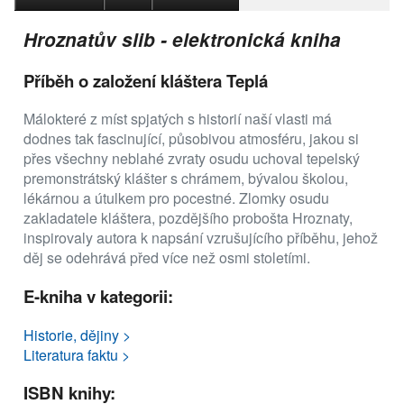
Hroznatův slib - elektronická kniha
Příběh o založení kláštera Teplá
Málokteré z míst spjatých s historií naší vlasti má
dodnes tak fascinující, působivou atmosféru, jakou si
přes všechny neblahé zvraty osudu uchoval tepelský
premonstrátský klášter s chrámem, bývalou školou,
lékárnou a útulkem pro pocestné. Zlomky osudu
zakladatele kláštera, pozdějšího probošta Hroznaty,
inspirovaly autora k napsání vzrušujícího příběhu, jehož
děj se odehrává před více než osmi stoletími.
E-kniha v kategorii:
Historie, dějiny >
Literatura faktu >
ISBN knihy: