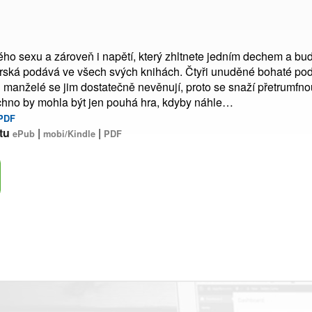
ho sexu a zároveň i napětí, který zhltnete jedním dechem a budet
orská podává ve všech svých knihách. Čtyři unuděné bohaté pod
h manželé se jim dostatečně nevěnují, proto se snaží přetrumfnou
chno by mohla být jen pouhá hra, kdyby náhle…
PDF
tu
|
|
ePub
mobi/Kindle
PDF