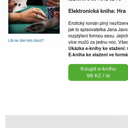
Elektronická kniha: Hra
Erotický román plný nezřízené
jak to spisovatelka Jana Jav
rozptýlení formou sexu. Jejic
Líbí se Vám toto zboží?
více mužů za jednu noc. Vše
Ukázka e-knihy ke stažení:
E-kniha ke stažení ve formá
Koupit e-knihu
99 Kč /
5€