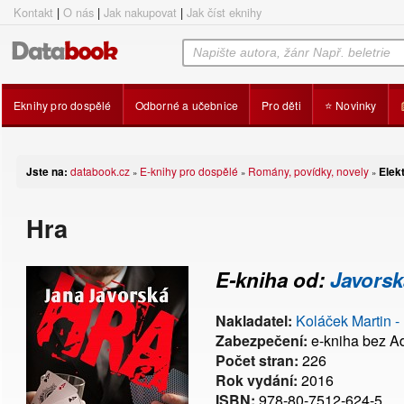
Kontakt
|
O nás
|
Jak nakupovat
|
Jak číst eknihy
Eknihy pro dospělé
Odborné a učebnice
Pro děti
⭐ Novinky
Jste na:
databook.cz
E-knihy pro dospělé
Romány, povídky, novely
Elekt
»
»
»
Hra
E-kniha od:
Javorsk
Nakladatel:
Koláček Martin -
Zabezpečení:
e-kniha bez 
Počet stran:
226
Rok vydání:
2016
ISBN:
978-80-7512-624-5