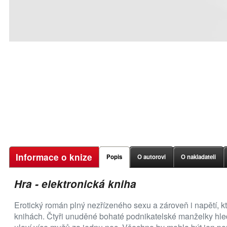
Informace o knize
Popis
O autorovi
O nakladateli
Hra - elektronická kniha
Erotický román plný nezřízeného sexu a zároveň i napětí, k
knihách. Čtyři unuděné bohaté podnikatelské manželky hleda