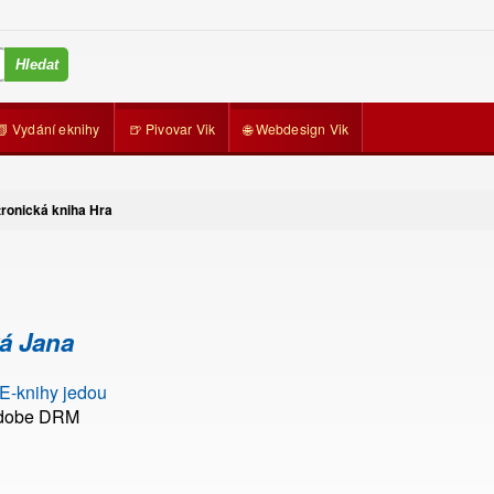
📗 Vydání eknihy
🍺 Pivovar Vik
🌐 Webdesign Vik
ronická kniha Hra
á Jana
 E-knihy jedou
Adobe DRM