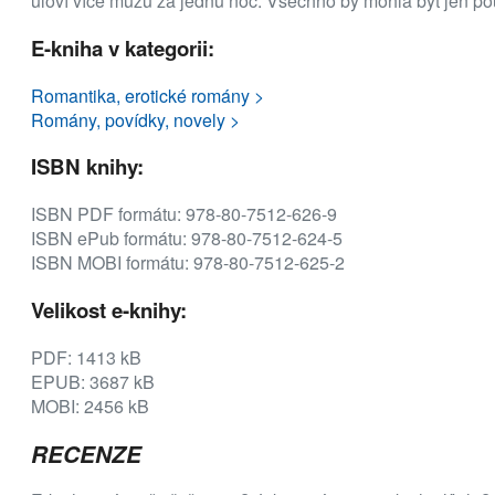
uloví více mužů za jednu noc. Všechno by mohla být jen p
E-kniha v kategorii:
Romantika, erotické romány >
Romány, povídky, novely >
ISBN knihy:
ISBN PDF formátu: 978-80-7512-626-9
ISBN ePub formátu: 978-80-7512-624-5
ISBN MOBI formátu: 978-80-7512-625-2
Velikost e-knihy:
PDF: 1413 kB
EPUB: 3687 kB
MOBI: 2456 kB
RECENZE