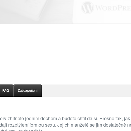
FAQ
Zabezpečení
terý zhltnete jedním dechem a budete chtít další. Přesně tak, j
jí rozptýlení formou sexu. Jejich manželé se jim dostatečně ne